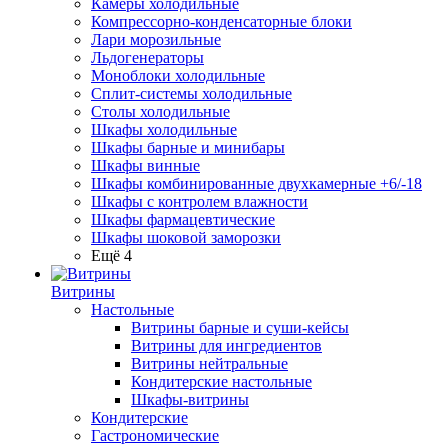
Камеры холодильные
Компрессорно-конденсаторные блоки
Лари морозильные
Льдогенераторы
Моноблоки холодильные
Сплит-системы холодильные
Столы холодильные
Шкафы холодильные
Шкафы барные и минибары
Шкафы винные
Шкафы комбинированные двухкамерные +6/-18
Шкафы с контролем влажности
Шкафы фармацевтические
Шкафы шоковой заморозки
Ещё 4
Витрины
Настольные
Витрины барные и суши-кейсы
Витрины для ингредиентов
Витрины нейтральные
Кондитерские настольные
Шкафы-витрины
Кондитерские
Гастрономические