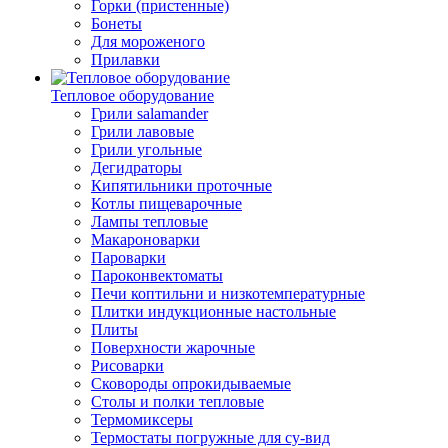
Горки (пристенные)
Бонеты
Для мороженого
Прилавки
Тепловое оборудование
Грили salamander
Грили лавовые
Грили угольные
Дегидраторы
Кипятильники проточные
Котлы пищеварочные
Лампы тепловые
Макароноварки
Пароварки
Пароконвектоматы
Печи коптильни и низкотемпературные
Плитки индукционные настольные
Плиты
Поверхности жарочные
Рисоварки
Сковороды опрокидываемые
Столы и полки тепловые
Термомиксеры
Термостаты погружные для су-вид