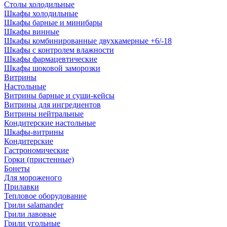
Столы холодильные
Шкафы холодильные
Шкафы барные и минибары
Шкафы винные
Шкафы комбинированные двухкамерные +6/-18
Шкафы с контролем влажности
Шкафы фармацевтические
Шкафы шоковой заморозки
Витрины
Настольные
Витрины барные и суши-кейсы
Витрины для ингредиентов
Витрины нейтральные
Кондитерские настольные
Шкафы-витрины
Кондитерские
Гастрономические
Горки (пристенные)
Бонеты
Для мороженого
Прилавки
Тепловое оборудование
Грили salamander
Грили лавовые
Грили угольные