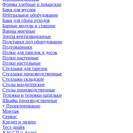
Формы хлебные и пекарские
Баки для мусора
Нейтральное оборудование
Баки для сбора отходов
Барные модули и станции
Ванны моечные
Зонты вентиляционные
Подставки под оборудование
Подтоварники
Полки для тарелок и досок
Полки настенные
Полки настольные
Стеллажи для тарелок
Стеллажи производственные
Стеллажи складские
Столы кондитерские
Столы производственные
Тележки и тележки-шпильки
Шкафы производственные
Проектирование
Монтаж
Сервис
Кредит и лизинг
Тест-драйв
ХАССП и Аудит