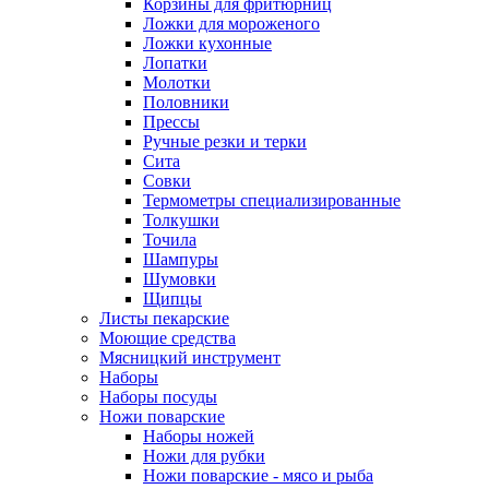
Корзины для фритюрниц
Ложки для мороженого
Ложки кухонные
Лопатки
Молотки
Половники
Прессы
Ручные резки и терки
Сита
Совки
Термометры специализированные
Толкушки
Точила
Шампуры
Шумовки
Щипцы
Листы пекарские
Моющие средства
Мясницкий инструмент
Наборы
Наборы посуды
Ножи поварские
Наборы ножей
Ножи для рубки
Ножи поварские - мясо и рыба