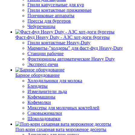
Грили карусельные для кур
Грили контактные прижимные
Пончиковые аппараты
Прессы для бургеров
Чебуречницы
Фаст-фуд Heavy Duty - АЗС хот-доги бургеры
Грили контактные Heavy-Duty
Мармиты-"холдеры" для фаст-фуд Heavy-Duty
Станции рабочие
Фритюрницы автоматические Heavy Duty
Экспресс-печи
Барное оборудование
Холодильники для молока
Блендеры
Измельчители льда
Кофемашины
Кофемолки
Миксеры для молочных коктейлей
Соковыжималки
Шоколадоварки
Поп-корн сахарная вата мороженое десерты
Аппараты для поп-корна