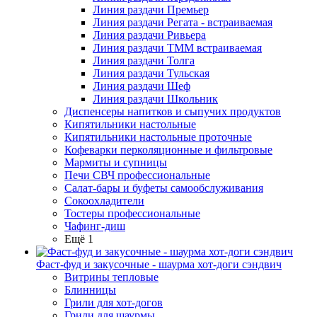
Линия раздачи Премьер
Линия раздачи Регата - встраиваемая
Линия раздачи Ривьера
Линия раздачи ТММ встраиваемая
Линия раздачи Толга
Линия раздачи Тульская
Линия раздачи Шеф
Линия раздачи Школьник
Диспенсеры напитков и сыпучих продуктов
Кипятильники настольные
Кипятильники настольные проточные
Кофеварки перколяционные и фильтровые
Мармиты и супницы
Печи СВЧ профессиональные
Салат-бары и буфеты самообслуживания
Сокоохладители
Тостеры профессиональные
Чафинг-диш
Ещё 1
Фаст-фуд и закусочные - шаурма хот-доги сэндвич
Витрины тепловые
Блинницы
Грили для хот-догов
Грили для шаурмы