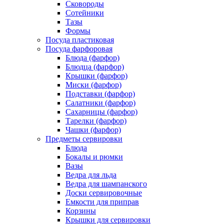
Сковороды
Сотейники
Тазы
Формы
Посуда пластиковая
Посуда фарфоровая
Блюда (фарфор)
Блюдца (фарфор)
Крышки (фарфор)
Миски (фарфор)
Подставки (фарфор)
Салатники (фарфор)
Сахарницы (фарфор)
Тарелки (фарфор)
Чашки (фарфор)
Предметы сервировки
Блюда
Бокалы и рюмки
Вазы
Ведра для льда
Ведра для шампанского
Доски сервировочные
Емкости для приправ
Корзины
Крышки для сервировки