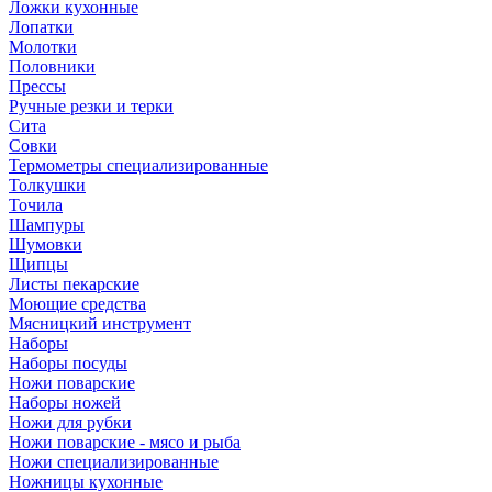
Ложки кухонные
Лопатки
Молотки
Половники
Прессы
Ручные резки и терки
Сита
Совки
Термометры специализированные
Толкушки
Точила
Шампуры
Шумовки
Щипцы
Листы пекарские
Моющие средства
Мясницкий инструмент
Наборы
Наборы посуды
Ножи поварские
Наборы ножей
Ножи для рубки
Ножи поварские - мясо и рыба
Ножи специализированные
Ножницы кухонные