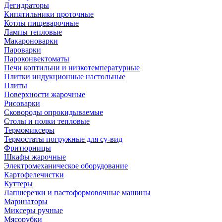
Дегидраторы
Кипятильники проточные
Котлы пищеварочные
Лампы тепловые
Макароноварки
Пароварки
Пароконвектоматы
Печи коптильни и низкотемпературные
Плитки индукционные настольные
Плиты
Поверхности жарочные
Рисоварки
Сковороды опрокидываемые
Столы и полки тепловые
Термомиксеры
Термостаты погружные для су-вид
Фритюрницы
Шкафы жарочные
Электромеханическое оборудование
Картофелечистки
Куттеры
Лапшерезки и пастоформовочные машины
Маринаторы
Миксеры ручные
Мясорубки