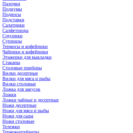
Палочки
Подиумы
Подносы
Подставки
Салатники
Салфетницы
Соусники
Супницы
Термосы и кофейники
Чайники и кофейники
Этажерки для выкладки
Стаканы
Столовые приборы
Вилки десертные
Вилки для мяса и рыбы
Вилки столовые
Ложка для закусок
Ложки
Ложки чайные и десертные
Ножи десертные
Ножи для мяса и рыбы
Ножи для сыра
Ножи столовые
Тележки
Термоконтейнеры