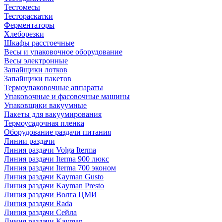
Тестомесы
Тестораскатки
Ферментаторы
Хлеборезки
Шкафы расстоечные
Весы и упаковочное оборудование
Весы электронные
Запайщики лотков
Запайщики пакетов
Термоупаковочные аппараты
Упаковочные и фасовочные машины
Упаковщики вакуумные
Пакеты для вакуумирования
Термоусадочная пленка
Оборудование раздачи питания
Линии раздачи
Линия раздачи Volga Iterma
Линия раздачи Iterma 900 люкс
Линия раздачи Iterma 700 эконом
Линия раздачи Kayman Gusto
Линия раздачи Kayman Presto
Линия раздачи Волга ЦМИ
Линия раздачи Rada
Линия раздачи Сейла
Линия раздачи Kayman