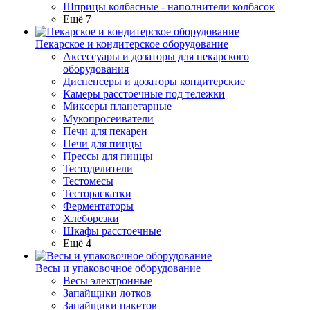
Шприцы колбасные - наполнители колбасок
Ещё 7
Пекарское и кондитерское оборудование
Аксессуары и дозаторы для пекарского
оборудования
Диспенсеры и дозаторы кондитерские
Камеры расстоечные под тележки
Миксеры планетарные
Мукопросеиватели
Печи для пекарен
Печи для пиццы
Прессы для пиццы
Тестоделители
Тестомесы
Тестораскатки
Ферментаторы
Хлеборезки
Шкафы расстоечные
Ещё 4
Весы и упаковочное оборудование
Весы электронные
Запайщики лотков
Запайщики пакетов