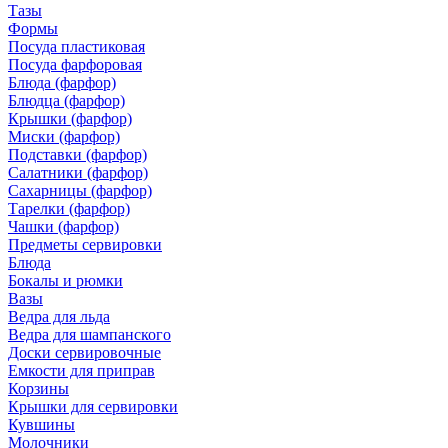
Тазы
Формы
Посуда пластиковая
Посуда фарфоровая
Блюда (фарфор)
Блюдца (фарфор)
Крышки (фарфор)
Миски (фарфор)
Подставки (фарфор)
Салатники (фарфор)
Сахарницы (фарфор)
Тарелки (фарфор)
Чашки (фарфор)
Предметы сервировки
Блюда
Бокалы и рюмки
Вазы
Ведра для льда
Ведра для шампанского
Доски сервировочные
Емкости для приправ
Корзины
Крышки для сервировки
Кувшины
Молочники