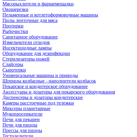
Мясорыхлители и фаршемешалки
Овощерезки
Пельменные и котлетоформовочные машины
Пилы ленточные для мяса
Протирки
Рыбочистки
Санитарное оборудование
Измельчители отходов
Инсектицидные лампы
Оборудование для дезинфекции
Стерилизаторы ножей
Слайсеры
Сыротерки
Универсальные машины и приводы
Шприцы колбасные - наполнители колбасок
Пекарское и кондитерское оборудование
Аксессуары и дозаторы для пекарского оборудования
Диспенсеры и дозаторы кондитерские
Камеры расстоечные под тележки
Миксеры планетарные
Мукопросеиватели
Печи для пекарен
Печи для пиццы
Прессы для пиццы
Тестоделители