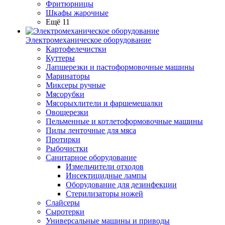
Фритюрницы
Шкафы жарочные
Ещё 11
Электромеханическое оборудование
Картофелечистки
Куттеры
Лапшерезки и пастоформовочные машины
Маринаторы
Миксеры ручные
Мясорубки
Мясорыхлители и фаршемешалки
Овощерезки
Пельменные и котлетоформовочные машины
Пилы ленточные для мяса
Протирки
Рыбочистки
Санитарное оборудование
Измельчители отходов
Инсектицидные лампы
Оборудование для дезинфекции
Стерилизаторы ножей
Слайсеры
Сыротерки
Универсальные машины и приводы