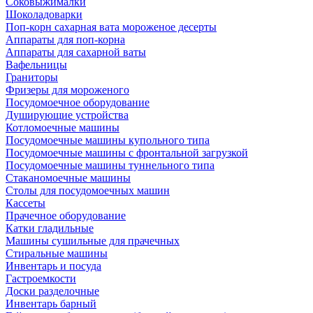
Соковыжималки
Шоколадоварки
Поп-корн сахарная вата мороженое десерты
Аппараты для поп-корна
Аппараты для сахарной ваты
Вафельницы
Граниторы
Фризеры для мороженого
Посудомоечное оборудование
Душирующие устройства
Котломоечные машины
Посудомоечные машины купольного типа
Посудомоечные машины с фронтальной загрузкой
Посудомоечные машины туннельного типа
Стаканомоечные машины
Столы для посудомоечных машин
Кассеты
Прачечное оборудование
Катки гладильные
Машины сушильные для прачечных
Стиральные машины
Инвентарь и посуда
Гастроемкости
Доски разделочные
Инвентарь барный