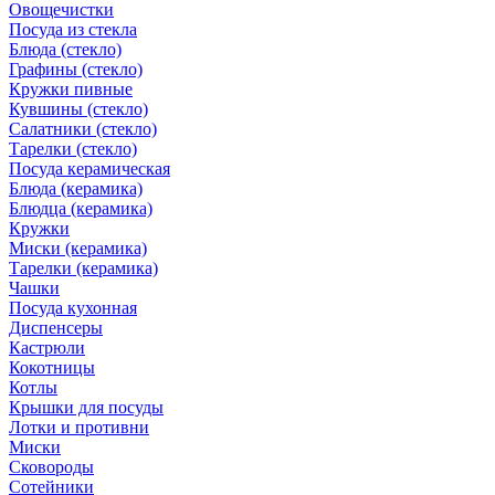
Овощечистки
Посуда из стекла
Блюда (стекло)
Графины (стекло)
Кружки пивные
Кувшины (стекло)
Салатники (стекло)
Тарелки (стекло)
Посуда керамическая
Блюда (керамика)
Блюдца (керамика)
Кружки
Миски (керамика)
Тарелки (керамика)
Чашки
Посуда кухонная
Диспенсеры
Кастрюли
Кокотницы
Котлы
Крышки для посуды
Лотки и противни
Миски
Сковороды
Сотейники