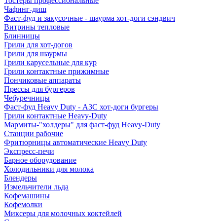
Тостеры профессиональные
Чафинг-диш
Фаст-фуд и закусочные - шаурма хот-доги сэндвич
Витрины тепловые
Блинницы
Грили для хот-догов
Грили для шаурмы
Грили карусельные для кур
Грили контактные прижимные
Пончиковые аппараты
Прессы для бургеров
Чебуречницы
Фаст-фуд Heavy Duty - АЗС хот-доги бургеры
Грили контактные Heavy-Duty
Мармиты-"холдеры" для фаст-фуд Heavy-Duty
Станции рабочие
Фритюрницы автоматические Heavy Duty
Экспресс-печи
Барное оборудование
Холодильники для молока
Блендеры
Измельчители льда
Кофемашины
Кофемолки
Миксеры для молочных коктейлей