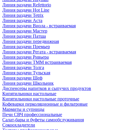
Линия раздачи Refettorio
Линия раздачи Hot Line
Линия раздачи Tetrix
Линия раздачи Аста
Линия раздачи Виола - встраиваемая
Линия раздачи Мастер
Линия раздачи Патша
Линия раздачи передвижная
Линия раздачи Премьер
Линия раздачи Регата - встраиваемая
Линия раздачи Ривьера
Линия раздачи ТММ встраиваемая
Линия раздачи Толга
Линия раздачи Тульская
Линия раздачи Шеф
Линия раздачи Школьник
Диспенсеры напитков и сыпучих продуктов
Кипятильники настольные
Кипятильники настольные проточные
Кофеварки перколяционные и фильтровые
Мармиты и супницы
Печи СВЧ профессиональные
Салат-бары и буфеты самообслуживания
Сокоохладители