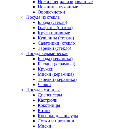
Ножи специализированные
Ножницы кухонные
Овощечистки
Посуда из стекла
Блюда (стекло)
Графины (стекло)
Кружки пивные
Кувшины (стекло)
Салатники (стекло)
Тарелки (стекло)
Посуда керамическая
Блюда (керамика)
Блюдца (керамика)
Кружки
Миски (керамика)
Тарелки (керамика)
Чашки
Посуда кухонная
Диспенсеры
Кастрюли
Кокотницы
Котлы
Крышки для посуды
Лотки и противни
Миски