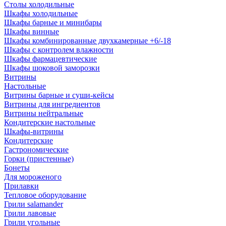
Столы холодильные
Шкафы холодильные
Шкафы барные и минибары
Шкафы винные
Шкафы комбинированные двухкамерные +6/-18
Шкафы с контролем влажности
Шкафы фармацевтические
Шкафы шоковой заморозки
Витрины
Настольные
Витрины барные и суши-кейсы
Витрины для ингредиентов
Витрины нейтральные
Кондитерские настольные
Шкафы-витрины
Кондитерские
Гастрономические
Горки (пристенные)
Бонеты
Для мороженого
Прилавки
Тепловое оборудование
Грили salamander
Грили лавовые
Грили угольные