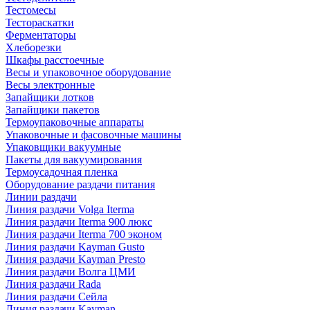
Тестомесы
Тестораскатки
Ферментаторы
Хлеборезки
Шкафы расстоечные
Весы и упаковочное оборудование
Весы электронные
Запайщики лотков
Запайщики пакетов
Термоупаковочные аппараты
Упаковочные и фасовочные машины
Упаковщики вакуумные
Пакеты для вакуумирования
Термоусадочная пленка
Оборудование раздачи питания
Линии раздачи
Линия раздачи Volga Iterma
Линия раздачи Iterma 900 люкс
Линия раздачи Iterma 700 эконом
Линия раздачи Kayman Gusto
Линия раздачи Kayman Presto
Линия раздачи Волга ЦМИ
Линия раздачи Rada
Линия раздачи Сейла
Линия раздачи Kayman