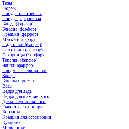
Тазы
Формы
Посуда пластиковая
Посуда фарфоровая
Блюда (фарфор)
Блюдца (фарфор)
Крышки (фарфор)
Миски (фарфор)
Подставки (фарфор)
Салатники (фарфор)
Сахарницы (фарфор)
Тарелки (фарфор)
Чашки (фарфор)
Предметы сервировки
Блюда
Бокалы и рюмки
Вазы
Ведра для льда
Ведра для шампанского
Доски сервировочные
Емкости для приправ
Корзины
Крышки для сервировки
Кувшины
Молочники