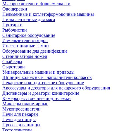
Мясорыхлители и фаршемешалки
Овощерезки
Пельменные и котлетоформовочные машины
Пилы ленточные для мяса
Протирки
Рыбочистки
Санитарное оборудование
Измельчители отходов
Инсектицидные лампы
Оборудование для дезинфекции
Стерилизаторы ножей
Слайсеры
Сыротерки
Универсальные машины и приводы
Шприцы колбасные - наполнители колбасок
Пекарское и кондитерское оборудование
Аксессуары и дозаторы для пекарского оборудования
Диспенсеры и дозаторы кондитерские
Камеры расстоечные под тележки
Миксеры планетарные
Мукопросеиватели
Печи для пекарен
Печи для пиццы
Прессы для пиццы
Тестоделители