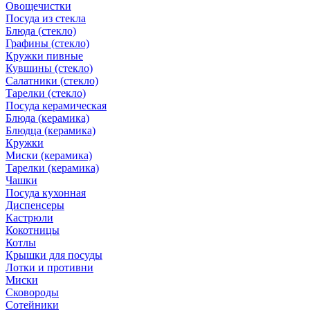
Овощечистки
Посуда из стекла
Блюда (стекло)
Графины (стекло)
Кружки пивные
Кувшины (стекло)
Салатники (стекло)
Тарелки (стекло)
Посуда керамическая
Блюда (керамика)
Блюдца (керамика)
Кружки
Миски (керамика)
Тарелки (керамика)
Чашки
Посуда кухонная
Диспенсеры
Кастрюли
Кокотницы
Котлы
Крышки для посуды
Лотки и противни
Миски
Сковороды
Сотейники