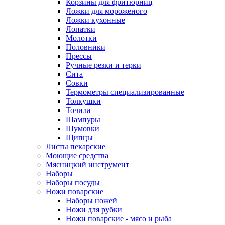
Корзины для фритюрниц
Ложки для мороженого
Ложки кухонные
Лопатки
Молотки
Половники
Прессы
Ручные резки и терки
Сита
Совки
Термометры специализированные
Толкушки
Точила
Шампуры
Шумовки
Щипцы
Листы пекарские
Моющие средства
Мясницкий инструмент
Наборы
Наборы посуды
Ножи поварские
Наборы ножей
Ножи для рубки
Ножи поварские - мясо и рыба