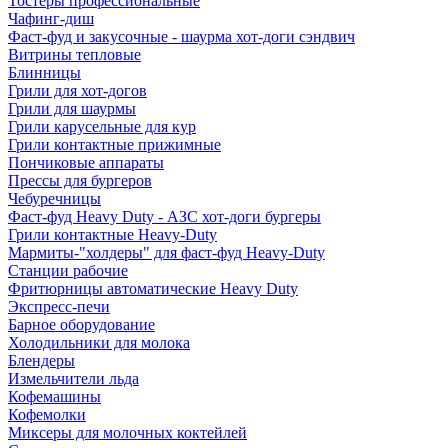
Тостеры профессиональные
Чафинг-диш
Фаст-фуд и закусочные - шаурма хот-доги сэндвич
Витрины тепловые
Блинницы
Грили для хот-догов
Грили для шаурмы
Грили карусельные для кур
Грили контактные прижимные
Пончиковые аппараты
Прессы для бургеров
Чебуречницы
Фаст-фуд Heavy Duty - АЗС хот-доги бургеры
Грили контактные Heavy-Duty
Мармиты-"холдеры" для фаст-фуд Heavy-Duty
Станции рабочие
Фритюрницы автоматические Heavy Duty
Экспресс-печи
Барное оборудование
Холодильники для молока
Блендеры
Измельчители льда
Кофемашины
Кофемолки
Миксеры для молочных коктейлей