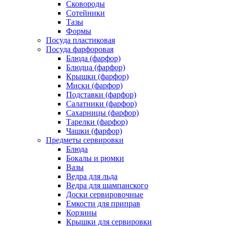
Сковороды
Сотейники
Тазы
Формы
Посуда пластиковая
Посуда фарфоровая
Блюда (фарфор)
Блюдца (фарфор)
Крышки (фарфор)
Миски (фарфор)
Подставки (фарфор)
Салатники (фарфор)
Сахарницы (фарфор)
Тарелки (фарфор)
Чашки (фарфор)
Предметы сервировки
Блюда
Бокалы и рюмки
Вазы
Ведра для льда
Ведра для шампанского
Доски сервировочные
Емкости для приправ
Корзины
Крышки для сервировки