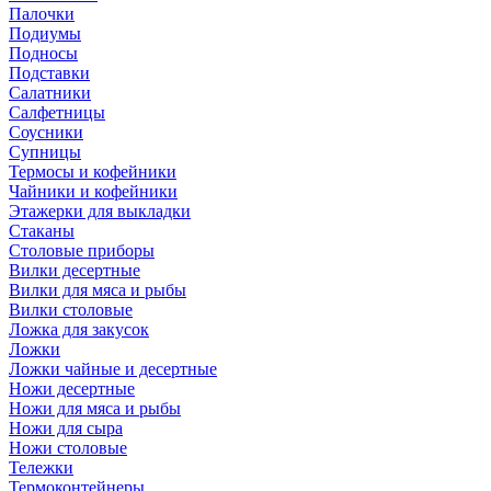
Палочки
Подиумы
Подносы
Подставки
Салатники
Салфетницы
Соусники
Супницы
Термосы и кофейники
Чайники и кофейники
Этажерки для выкладки
Стаканы
Столовые приборы
Вилки десертные
Вилки для мяса и рыбы
Вилки столовые
Ложка для закусок
Ложки
Ложки чайные и десертные
Ножи десертные
Ножи для мяса и рыбы
Ножи для сыра
Ножи столовые
Тележки
Термоконтейнеры