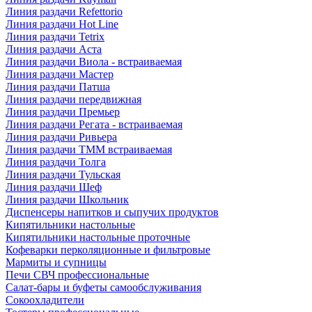
Линия раздачи Refettorio
Линия раздачи Hot Line
Линия раздачи Tetrix
Линия раздачи Аста
Линия раздачи Виола - встраиваемая
Линия раздачи Мастер
Линия раздачи Патша
Линия раздачи передвижная
Линия раздачи Премьер
Линия раздачи Регата - встраиваемая
Линия раздачи Ривьера
Линия раздачи ТММ встраиваемая
Линия раздачи Толга
Линия раздачи Тульская
Линия раздачи Шеф
Линия раздачи Школьник
Диспенсеры напитков и сыпучих продуктов
Кипятильники настольные
Кипятильники настольные проточные
Кофеварки перколяционные и фильтровые
Мармиты и супницы
Печи СВЧ профессиональные
Салат-бары и буфеты самообслуживания
Сокоохладители