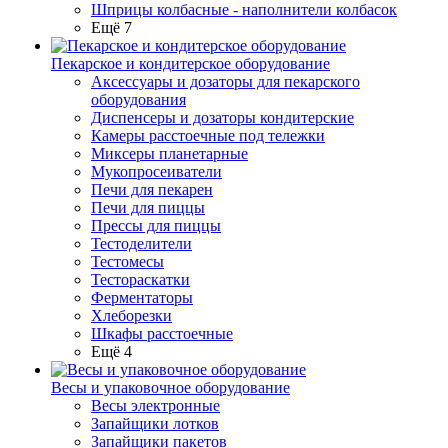
Шприцы колбасные - наполнители колбасок
Ещё 7
Пекарское и кондитерское оборудование
Аксессуары и дозаторы для пекарского
оборудования
Диспенсеры и дозаторы кондитерские
Камеры расстоечные под тележки
Миксеры планетарные
Мукопросеиватели
Печи для пекарен
Печи для пиццы
Прессы для пиццы
Тестоделители
Тестомесы
Тестораскатки
Ферментаторы
Хлеборезки
Шкафы расстоечные
Ещё 4
Весы и упаковочное оборудование
Весы электронные
Запайщики лотков
Запайщики пакетов