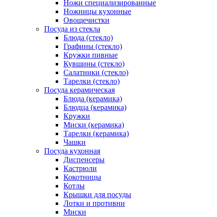
Ножи специализированные
Ножницы кухонные
Овощечистки
Посуда из стекла
Блюда (стекло)
Графины (стекло)
Кружки пивные
Кувшины (стекло)
Салатники (стекло)
Тарелки (стекло)
Посуда керамическая
Блюда (керамика)
Блюдца (керамика)
Кружки
Миски (керамика)
Тарелки (керамика)
Чашки
Посуда кухонная
Диспенсеры
Кастрюли
Кокотницы
Котлы
Крышки для посуды
Лотки и противни
Миски