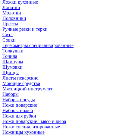
Ложки кухонные
Лопатки
Молотки
Половники
Прессы
Ручные резки и терки
Сита
Совки
Термометры специализированные
Толкушки
Точила
Шампуры
Шумовки
Щипцы
Листы пекарские
Моющие средства
Мясницкий инструмент
Наборы
Наборы посуды
Ножи поварские
Наборы ножей
Ножи для рубки
Ножи поварские - мясо и рыба
Ножи специализированные
Ножницы кухонные