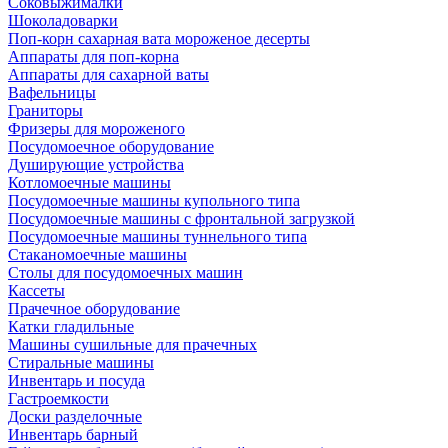
Соковыжималки
Шоколадоварки
Поп-корн сахарная вата мороженое десерты
Аппараты для поп-корна
Аппараты для сахарной ваты
Вафельницы
Граниторы
Фризеры для мороженого
Посудомоечное оборудование
Душирующие устройства
Котломоечные машины
Посудомоечные машины купольного типа
Посудомоечные машины с фронтальной загрузкой
Посудомоечные машины туннельного типа
Стаканомоечные машины
Столы для посудомоечных машин
Кассеты
Прачечное оборудование
Катки гладильные
Машины сушильные для прачечных
Стиральные машины
Инвентарь и посуда
Гастроемкости
Доски разделочные
Инвентарь барный