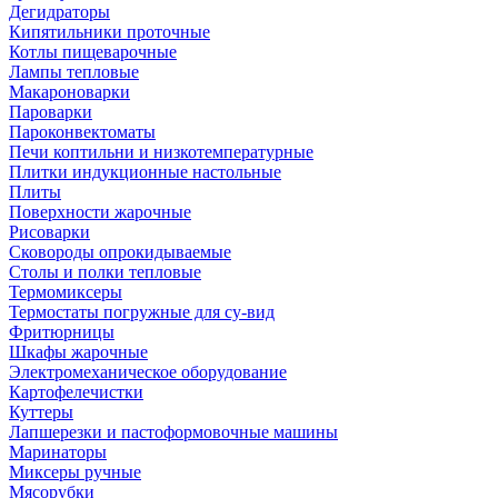
Дегидраторы
Кипятильники проточные
Котлы пищеварочные
Лампы тепловые
Макароноварки
Пароварки
Пароконвектоматы
Печи коптильни и низкотемпературные
Плитки индукционные настольные
Плиты
Поверхности жарочные
Рисоварки
Сковороды опрокидываемые
Столы и полки тепловые
Термомиксеры
Термостаты погружные для су-вид
Фритюрницы
Шкафы жарочные
Электромеханическое оборудование
Картофелечистки
Куттеры
Лапшерезки и пастоформовочные машины
Маринаторы
Миксеры ручные
Мясорубки