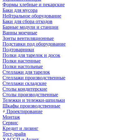
Формы хлебные и пекарские
Баки для мусора
Нейтральное оборудование
Баки для сбора отходов
Барные модули и станции
Ванны моечные
Зонты вентиляционные
Подставки под оборудование
Подтоварники
Полки для тарелок и досок
Полки настенные
Полки настольные
Стеллажи для тарелок
Стеллажи производственные
Стеллажи складские
Столы кондитерские
Столы производственные
Тележки и тележки-шпильки
Шкафы производственные
Проектирование
Монтаж
Сервис
Кредит и лизинг
Тест-драйв
ХАССП и Аудит