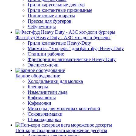
Грили карусельные для кур
Грили контактные прижимные
Пончиковые аппараты
Прессы для бургеров
Чебуречницы
Фаст-фуд Heavy Duty - АЗС хот-доги бургеры
Грили контактные Heavy-Duty
Мармиты-"холдеры" для фаст-фуд Heavy-Duty
Станции рабочие
Фритюрницы автоматические Heavy Duty
Экспресс-печи
Барное оборудование
Холодильники для молока
Блендеры
Измельчители льда
Кофемашины
Кофемолки
Миксеры для молочных коктейлей
Соковыжималки
Шоколадоварки
Поп-корн сахарная вата мороженое десерты
Аппараты для поп-корна