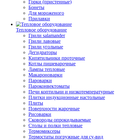
Горки (пристенные)
Бонеты
Для мороженого
Прилавки
Тепловое оборудование
Грили salamander
Грили лавовые
Грили угольные
Дегидраторы
Кипятильники проточные
Котлы пищеварочные
Лампы тепловые
Макароноварки
Пароварки
Пароконвектоматы
Печи коптильни и низкотемпературные
Плитки индукционные настольные
Плиты
Поверхности жарочные
Рисоварки
Сковороды опрокидываемые
Столы и полки тепловые
Термомиксеры
Термостаты погружные для су-вид