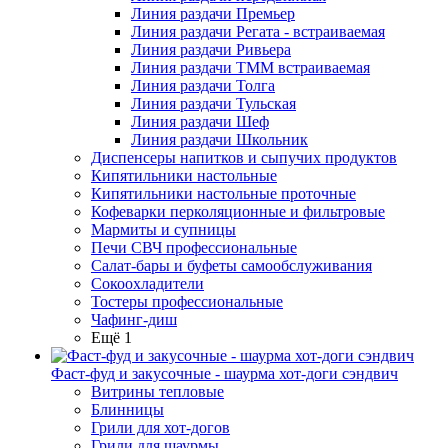
Линия раздачи Премьер
Линия раздачи Регата - встраиваемая
Линия раздачи Ривьера
Линия раздачи ТММ встраиваемая
Линия раздачи Толга
Линия раздачи Тульская
Линия раздачи Шеф
Линия раздачи Школьник
Диспенсеры напитков и сыпучих продуктов
Кипятильники настольные
Кипятильники настольные проточные
Кофеварки перколяционные и фильтровые
Мармиты и супницы
Печи СВЧ профессиональные
Салат-бары и буфеты самообслуживания
Сокоохладители
Тостеры профессиональные
Чафинг-диш
Ещё 1
Фаст-фуд и закусочные - шаурма хот-доги сэндвич
Витрины тепловые
Блинницы
Грили для хот-догов
Грили для шаурмы