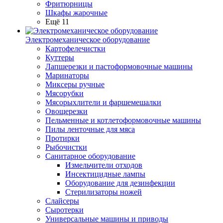
Фритюрницы
Шкафы жарочные
Ещё 11
Электромеханическое оборудование
Картофелечистки
Куттеры
Лапшерезки и пастоформовочные машины
Маринаторы
Миксеры ручные
Мясорубки
Мясорыхлители и фаршемешалки
Овощерезки
Пельменные и котлетоформовочные машины
Пилы ленточные для мяса
Протирки
Рыбочистки
Санитарное оборудование
Измельчители отходов
Инсектицидные лампы
Оборудование для дезинфекции
Стерилизаторы ножей
Слайсеры
Сыротерки
Универсальные машины и приводы