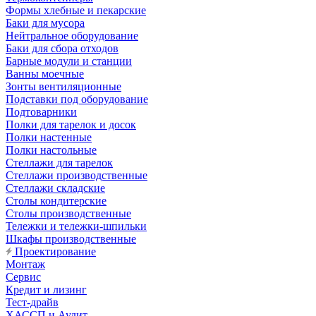
Формы хлебные и пекарские
Баки для мусора
Нейтральное оборудование
Баки для сбора отходов
Барные модули и станции
Ванны моечные
Зонты вентиляционные
Подставки под оборудование
Подтоварники
Полки для тарелок и досок
Полки настенные
Полки настольные
Стеллажи для тарелок
Стеллажи производственные
Стеллажи складские
Столы кондитерские
Столы производственные
Тележки и тележки-шпильки
Шкафы производственные
Проектирование
Монтаж
Сервис
Кредит и лизинг
Тест-драйв
ХАССП и Аудит