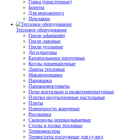
Горки (пристенные)
Бонеты
Для мороженого
Прилавки
Тепловое оборудование
Грили salamander
Грили лавовые
Грили угольные
Дегидраторы
Кипятильники проточные
Котлы пищеварочные
Лампы тепловые
Макароноварки
Пароварки
Пароконвектоматы
Печи коптильни и низкотемпературные
Плитки индукционные настольные
Плиты
Поверхности жарочные
Рисоварки
Сковороды опрокидываемые
Столы и полки тепловые
Термомиксеры
Термостаты погружные для су-вид