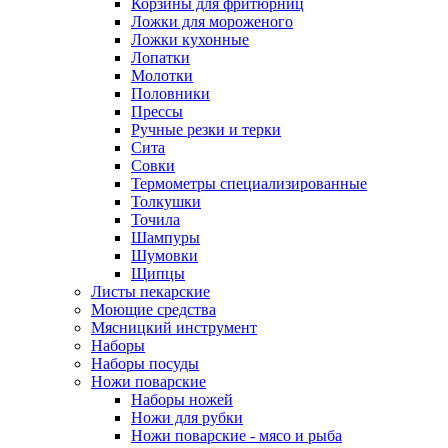
Корзины для фритюрниц
Ложки для мороженого
Ложки кухонные
Лопатки
Молотки
Половники
Прессы
Ручные резки и терки
Сита
Совки
Термометры специализированные
Толкушки
Точила
Шампуры
Шумовки
Щипцы
Листы пекарские
Моющие средства
Мясницкий инструмент
Наборы
Наборы посуды
Ножи поварские
Наборы ножей
Ножи для рубки
Ножи поварские - мясо и рыба