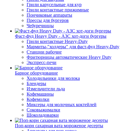
Грили карусельные для кур
Грили контактные прижимные
Пончиковые аппараты
Прессы для бургеров
Чебуречницы
Фаст-фуд Heavy Duty - АЗС хот-доги бургеры
Грили контактные Heavy-Duty
Мармиты-"холдеры" для фаст-фуд Heavy-Duty
Станции рабочие
Фритюрницы автоматические Heavy Duty
Экспресс-печи
Барное оборудование
Холодильники для молока
Блендеры
Измельчители льда
Кофемашины
Кофемолки
Миксеры для молочных коктейлей
Соковыжималки
Шоколадоварки
Поп-корн сахарная вата мороженое десерты
Аппараты для поп-корна