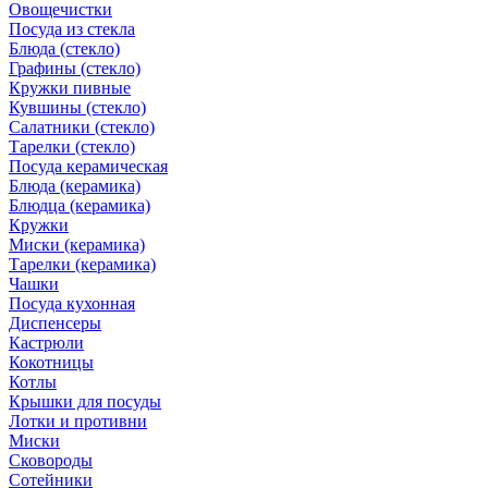
Овощечистки
Посуда из стекла
Блюда (стекло)
Графины (стекло)
Кружки пивные
Кувшины (стекло)
Салатники (стекло)
Тарелки (стекло)
Посуда керамическая
Блюда (керамика)
Блюдца (керамика)
Кружки
Миски (керамика)
Тарелки (керамика)
Чашки
Посуда кухонная
Диспенсеры
Кастрюли
Кокотницы
Котлы
Крышки для посуды
Лотки и противни
Миски
Сковороды
Сотейники