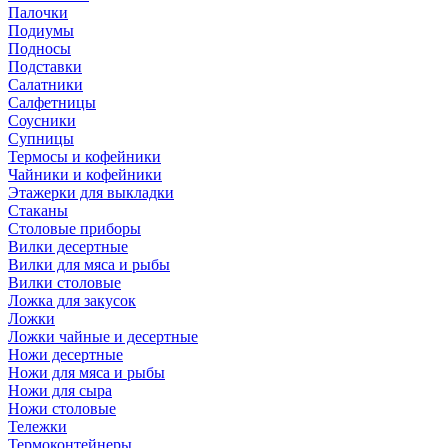
Палочки
Подиумы
Подносы
Подставки
Салатники
Салфетницы
Соусники
Супницы
Термосы и кофейники
Чайники и кофейники
Этажерки для выкладки
Стаканы
Столовые приборы
Вилки десертные
Вилки для мяса и рыбы
Вилки столовые
Ложка для закусок
Ложки
Ложки чайные и десертные
Ножи десертные
Ножи для мяса и рыбы
Ножи для сыра
Ножи столовые
Тележки
Термоконтейнеры