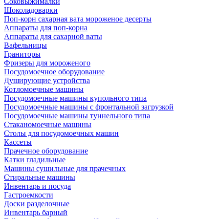
Соковыжималки
Шоколадоварки
Поп-корн сахарная вата мороженое десерты
Аппараты для поп-корна
Аппараты для сахарной ваты
Вафельницы
Граниторы
Фризеры для мороженого
Посудомоечное оборудование
Душирующие устройства
Котломоечные машины
Посудомоечные машины купольного типа
Посудомоечные машины с фронтальной загрузкой
Посудомоечные машины туннельного типа
Стаканомоечные машины
Столы для посудомоечных машин
Кассеты
Прачечное оборудование
Катки гладильные
Машины сушильные для прачечных
Стиральные машины
Инвентарь и посуда
Гастроемкости
Доски разделочные
Инвентарь барный