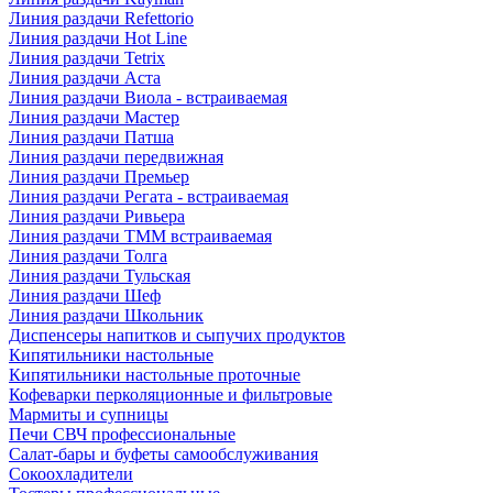
Линия раздачи Refettorio
Линия раздачи Hot Line
Линия раздачи Tetrix
Линия раздачи Аста
Линия раздачи Виола - встраиваемая
Линия раздачи Мастер
Линия раздачи Патша
Линия раздачи передвижная
Линия раздачи Премьер
Линия раздачи Регата - встраиваемая
Линия раздачи Ривьера
Линия раздачи ТММ встраиваемая
Линия раздачи Толга
Линия раздачи Тульская
Линия раздачи Шеф
Линия раздачи Школьник
Диспенсеры напитков и сыпучих продуктов
Кипятильники настольные
Кипятильники настольные проточные
Кофеварки перколяционные и фильтровые
Мармиты и супницы
Печи СВЧ профессиональные
Салат-бары и буфеты самообслуживания
Сокоохладители