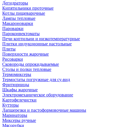
Дегидраторы
Кипятильники проточные
Котлы пищеварочные
Лампы тепловые
Макароноварки
Пароварки
Пароконвектоматы
Печи коптильни и низкотемпературные
Плитки индукционные настольные
Плиты
Поверхности жарочные
Рисоварки
Сковороды опрокидываемые
Столы и полки тепловые
Термомиксеры
Термостаты погружные для су-вид
Фритюрницы
Шкафы жарочные
Электромеханическое оборудование
Картофелечистки
Куттеры
Лапшерезки и пастоформовочные машины
Маринаторы
Миксеры ручные
Мясорубки