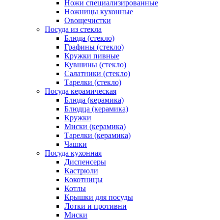
Ножи специализированные
Ножницы кухонные
Овощечистки
Посуда из стекла
Блюда (стекло)
Графины (стекло)
Кружки пивные
Кувшины (стекло)
Салатники (стекло)
Тарелки (стекло)
Посуда керамическая
Блюда (керамика)
Блюдца (керамика)
Кружки
Миски (керамика)
Тарелки (керамика)
Чашки
Посуда кухонная
Диспенсеры
Кастрюли
Кокотницы
Котлы
Крышки для посуды
Лотки и противни
Миски