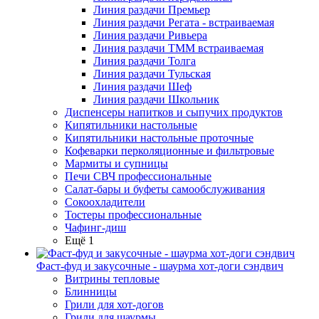
Линия раздачи Премьер
Линия раздачи Регата - встраиваемая
Линия раздачи Ривьера
Линия раздачи ТММ встраиваемая
Линия раздачи Толга
Линия раздачи Тульская
Линия раздачи Шеф
Линия раздачи Школьник
Диспенсеры напитков и сыпучих продуктов
Кипятильники настольные
Кипятильники настольные проточные
Кофеварки перколяционные и фильтровые
Мармиты и супницы
Печи СВЧ профессиональные
Салат-бары и буфеты самообслуживания
Сокоохладители
Тостеры профессиональные
Чафинг-диш
Ещё 1
Фаст-фуд и закусочные - шаурма хот-доги сэндвич
Витрины тепловые
Блинницы
Грили для хот-догов
Грили для шаурмы