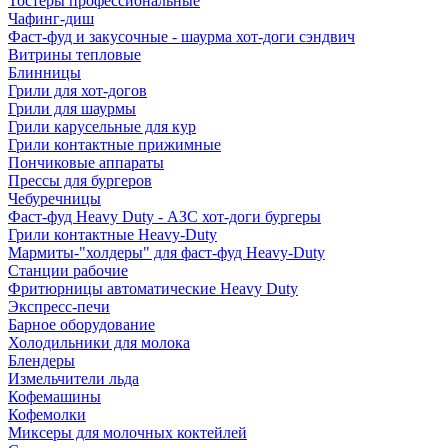
Тостеры профессиональные
Чафинг-диш
Фаст-фуд и закусочные - шаурма хот-доги сэндвич
Витрины тепловые
Блинницы
Грили для хот-догов
Грили для шаурмы
Грили карусельные для кур
Грили контактные прижимные
Пончиковые аппараты
Прессы для бургеров
Чебуречницы
Фаст-фуд Heavy Duty - АЗС хот-доги бургеры
Грили контактные Heavy-Duty
Мармиты-"холдеры" для фаст-фуд Heavy-Duty
Станции рабочие
Фритюрницы автоматические Heavy Duty
Экспресс-печи
Барное оборудование
Холодильники для молока
Блендеры
Измельчители льда
Кофемашины
Кофемолки
Миксеры для молочных коктейлей