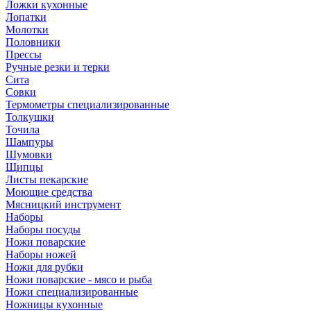
Ложки кухонные
Лопатки
Молотки
Половники
Прессы
Ручные резки и терки
Сита
Совки
Термометры специализированные
Толкушки
Точила
Шампуры
Шумовки
Щипцы
Листы пекарские
Моющие средства
Мясницкий инструмент
Наборы
Наборы посуды
Ножи поварские
Наборы ножей
Ножи для рубки
Ножи поварские - мясо и рыба
Ножи специализированные
Ножницы кухонные