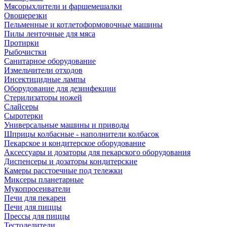
Мясорыхлители и фаршемешалки
Овощерезки
Пельменные и котлетоформовочные машины
Пилы ленточные для мяса
Протирки
Рыбочистки
Санитарное оборудование
Измельчители отходов
Инсектицидные лампы
Оборудование для дезинфекции
Стерилизаторы ножей
Слайсеры
Сыротерки
Универсальные машины и приводы
Шприцы колбасные - наполнители колбасок
Пекарское и кондитерское оборудование
Аксессуары и дозаторы для пекарского оборудования
Диспенсеры и дозаторы кондитерские
Камеры расстоечные под тележки
Миксеры планетарные
Мукопросеиватели
Печи для пекарен
Печи для пиццы
Прессы для пиццы
Тестоделители