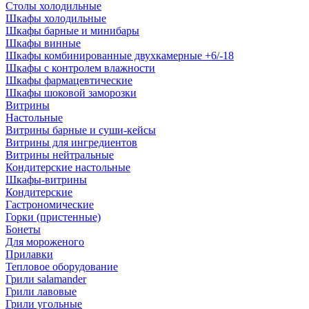
Столы холодильные
Шкафы холодильные
Шкафы барные и минибары
Шкафы винные
Шкафы комбинированные двухкамерные +6/-18
Шкафы с контролем влажности
Шкафы фармацевтические
Шкафы шоковой заморозки
Витрины
Настольные
Витрины барные и суши-кейсы
Витрины для ингредиентов
Витрины нейтральные
Кондитерские настольные
Шкафы-витрины
Кондитерские
Гастрономические
Горки (пристенные)
Бонеты
Для мороженого
Прилавки
Тепловое оборудование
Грили salamander
Грили лавовые
Грили угольные