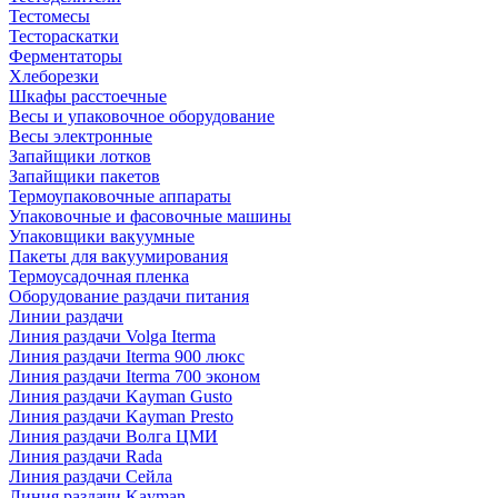
Тестомесы
Тестораскатки
Ферментаторы
Хлеборезки
Шкафы расстоечные
Весы и упаковочное оборудование
Весы электронные
Запайщики лотков
Запайщики пакетов
Термоупаковочные аппараты
Упаковочные и фасовочные машины
Упаковщики вакуумные
Пакеты для вакуумирования
Термоусадочная пленка
Оборудование раздачи питания
Линии раздачи
Линия раздачи Volga Iterma
Линия раздачи Iterma 900 люкс
Линия раздачи Iterma 700 эконом
Линия раздачи Kayman Gusto
Линия раздачи Kayman Presto
Линия раздачи Волга ЦМИ
Линия раздачи Rada
Линия раздачи Сейла
Линия раздачи Kayman