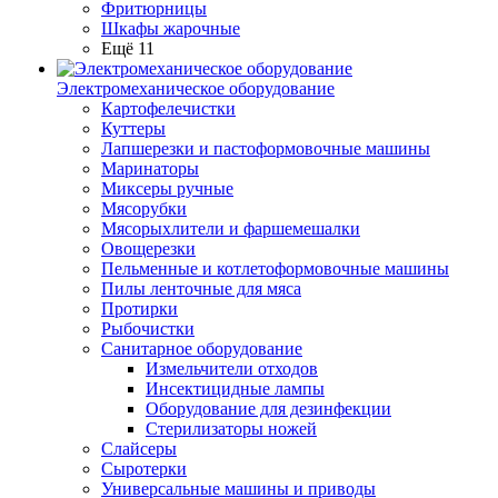
Фритюрницы
Шкафы жарочные
Ещё 11
Электромеханическое оборудование
Картофелечистки
Куттеры
Лапшерезки и пастоформовочные машины
Маринаторы
Миксеры ручные
Мясорубки
Мясорыхлители и фаршемешалки
Овощерезки
Пельменные и котлетоформовочные машины
Пилы ленточные для мяса
Протирки
Рыбочистки
Санитарное оборудование
Измельчители отходов
Инсектицидные лампы
Оборудование для дезинфекции
Стерилизаторы ножей
Слайсеры
Сыротерки
Универсальные машины и приводы