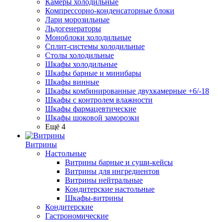
Камеры холодильные
Компрессорно-конденсаторные блоки
Лари морозильные
Льдогенераторы
Моноблоки холодильные
Сплит-системы холодильные
Столы холодильные
Шкафы холодильные
Шкафы барные и минибары
Шкафы винные
Шкафы комбинированные двухкамерные +6/-18
Шкафы с контролем влажности
Шкафы фармацевтические
Шкафы шоковой заморозки
Ещё 4
Витрины
Настольные
Витрины барные и суши-кейсы
Витрины для ингредиентов
Витрины нейтральные
Кондитерские настольные
Шкафы-витрины
Кондитерские
Гастрономические