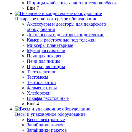
Шприцы колбасные - наполнители колбасок
Ещё 7
Пекарское и кондитерское оборудование
Аксессуары и дозаторы для пекарского
оборудования
Диспенсеры и дозаторы кондитерские
Камеры расстоечные под тележки
Миксеры планетарные
Мукопросеиватели
Печи для пекарен
Печи для пиццы
Прессы для пиццы
Тестоделители
Тестомесы
Тестораскатки
Ферментаторы
Хлеборезки
Шкафы расстоечные
Ещё 4
Весы и упаковочное оборудование
Весы электронные
Запайщики лотков
Запайщики пакетов