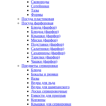
Сковороды
Сотейники
Тазы
Формы
Посуда пластиковая
Посуда фарфоровая
Блюда (фарфор)
Блюдца (фарфор)
Крышки (фарфор)
Миски (фарфор)
Подставки (фарфор)
Салатники (фарфор)
Сахарницы (фарфор)
Тарелки (фарфор)
Чашки (фарфор)
Предметы сервировки
Блюда
Бокалы и рюмки
Вазы
Ведра для льда
Ведра для шампанского
Доски сервировочные
Емкости для приправ
Корзины
Крышки для сервировки