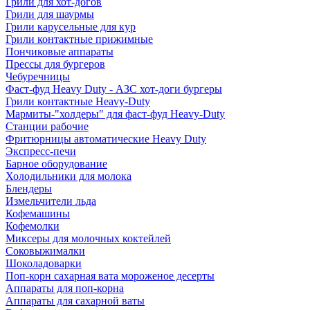
Грили для хот-догов
Грили для шаурмы
Грили карусельные для кур
Грили контактные прижимные
Пончиковые аппараты
Прессы для бургеров
Чебуречницы
Фаст-фуд Heavy Duty - АЗС хот-доги бургеры
Грили контактные Heavy-Duty
Мармиты-"холдеры" для фаст-фуд Heavy-Duty
Станции рабочие
Фритюрницы автоматические Heavy Duty
Экспресс-печи
Барное оборудование
Холодильники для молока
Блендеры
Измельчители льда
Кофемашины
Кофемолки
Миксеры для молочных коктейлей
Соковыжималки
Шоколадоварки
Поп-корн сахарная вата мороженое десерты
Аппараты для поп-корна
Аппараты для сахарной ваты