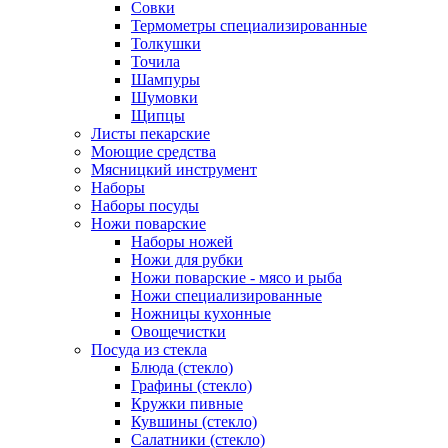
Совки
Термометры специализированные
Толкушки
Точила
Шампуры
Шумовки
Щипцы
Листы пекарские
Моющие средства
Мясницкий инструмент
Наборы
Наборы посуды
Ножи поварские
Наборы ножей
Ножи для рубки
Ножи поварские - мясо и рыба
Ножи специализированные
Ножницы кухонные
Овощечистки
Посуда из стекла
Блюда (стекло)
Графины (стекло)
Кружки пивные
Кувшины (стекло)
Салатники (стекло)