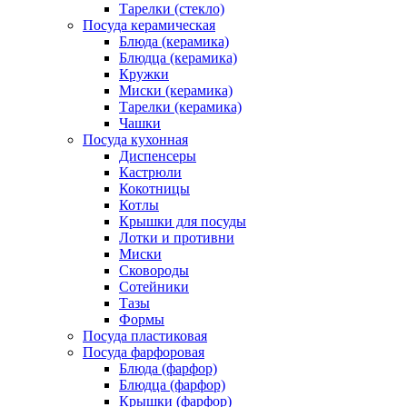
Тарелки (стекло)
Посуда керамическая
Блюда (керамика)
Блюдца (керамика)
Кружки
Миски (керамика)
Тарелки (керамика)
Чашки
Посуда кухонная
Диспенсеры
Кастрюли
Кокотницы
Котлы
Крышки для посуды
Лотки и противни
Миски
Сковороды
Сотейники
Тазы
Формы
Посуда пластиковая
Посуда фарфоровая
Блюда (фарфор)
Блюдца (фарфор)
Крышки (фарфор)