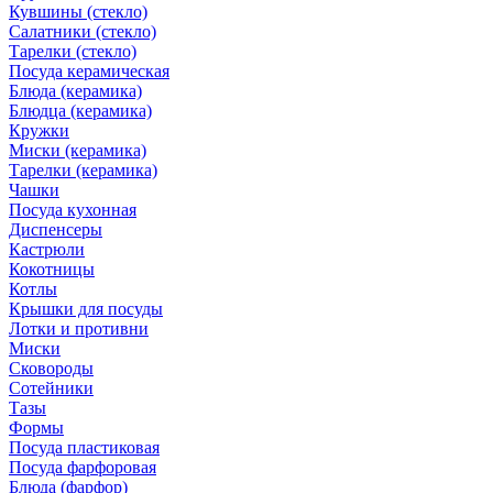
Кувшины (стекло)
Салатники (стекло)
Тарелки (стекло)
Посуда керамическая
Блюда (керамика)
Блюдца (керамика)
Кружки
Миски (керамика)
Тарелки (керамика)
Чашки
Посуда кухонная
Диспенсеры
Кастрюли
Кокотницы
Котлы
Крышки для посуды
Лотки и противни
Миски
Сковороды
Сотейники
Тазы
Формы
Посуда пластиковая
Посуда фарфоровая
Блюда (фарфор)