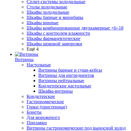
Сплит-системы холодильные
Столы холодильные
Шкафы холодильные
Шкафы барные и минибары
Шкафы винные
Шкафы комбинированные двухкамерные +6/-18
Шкафы с контролем влажности
Шкафы фармацевтические
Шкафы шоковой заморозки
Ещё 4
Витрины
Настольные
Витрины барные и суши-кейсы
Витрины для ингредиентов
Витрины нейтральные
Кондитерские настольные
Шкафы-витрины
Кондитерские
Гастрономические
Горки (пристенные)
Бонеты
Для мороженого
Прилавки
Витрины гастрономические под выносной холод