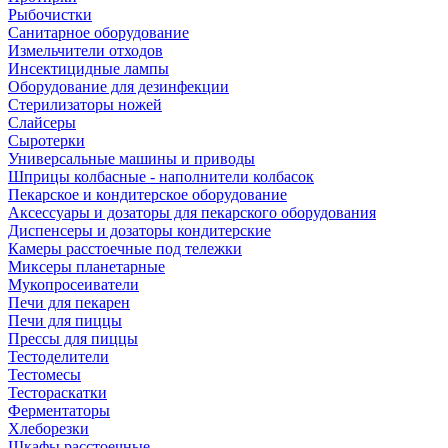
Рыбочистки
Санитарное оборудование
Измельчители отходов
Инсектицидные лампы
Оборудование для дезинфекции
Стерилизаторы ножей
Слайсеры
Сыротерки
Универсальные машины и приводы
Шприцы колбасные - наполнители колбасок
Пекарское и кондитерское оборудование
Аксессуары и дозаторы для пекарского оборудования
Диспенсеры и дозаторы кондитерские
Камеры расстоечные под тележки
Миксеры планетарные
Мукопросеиватели
Печи для пекарен
Печи для пиццы
Прессы для пиццы
Тестоделители
Тестомесы
Тестораскатки
Ферментаторы
Хлеборезки
Шкафы расстоечные