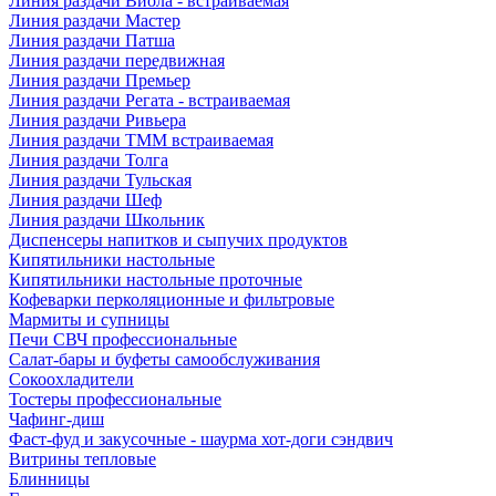
Линия раздачи Виола - встраиваемая
Линия раздачи Мастер
Линия раздачи Патша
Линия раздачи передвижная
Линия раздачи Премьер
Линия раздачи Регата - встраиваемая
Линия раздачи Ривьера
Линия раздачи ТММ встраиваемая
Линия раздачи Толга
Линия раздачи Тульская
Линия раздачи Шеф
Линия раздачи Школьник
Диспенсеры напитков и сыпучих продуктов
Кипятильники настольные
Кипятильники настольные проточные
Кофеварки перколяционные и фильтровые
Мармиты и супницы
Печи СВЧ профессиональные
Салат-бары и буфеты самообслуживания
Сокоохладители
Тостеры профессиональные
Чафинг-диш
Фаст-фуд и закусочные - шаурма хот-доги сэндвич
Витрины тепловые
Блинницы