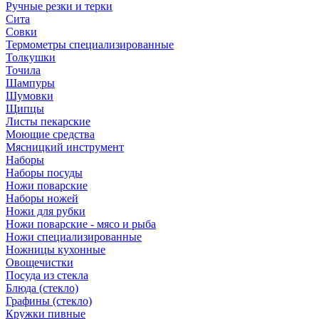
Ручные резки и терки
Сита
Совки
Термометры специализированные
Толкушки
Точила
Шампуры
Шумовки
Щипцы
Листы пекарские
Моющие средства
Мясницкий инструмент
Наборы
Наборы посуды
Ножи поварские
Наборы ножей
Ножи для рубки
Ножи поварские - мясо и рыба
Ножи специализированные
Ножницы кухонные
Овощечистки
Посуда из стекла
Блюда (стекло)
Графины (стекло)
Кружки пивные