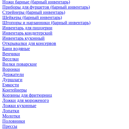
Ножи барные (барный инвентарь)
Приборы для фуршетов (барный инвентарь)
Стрейнеры (барный инвентарь)
Шейкеры (барный инвентарь)
Штопоры и нарзанники (барный инвентарь)
Инвентарь для пиццерии
Инвентарь кондитерский
Инвентарь кухонный
Открывалки для консервов
Бани водяные
Венчики
Веселки
Вилки поварские
Воронки
Держатели
Дуршлаги
Емкости
Контейнеры
Корзины для фритюрниц
Ложки для мороженого
Ложки кухонные
Лопатки
Молотки
Половники
Прессы