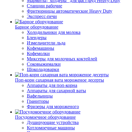
Мармиты-"холдеры" для фаст-фуд Heavy-Duty
Станции рабочие
Фритюрницы автоматические Heavy Duty
Экспресс-печи
Барное оборудование
Холодильники для молока
Блендеры
Измельчители льда
Кофемашины
Кофемолки
Миксеры для молочных коктейлей
Соковыжималки
Шоколадоварки
Поп-корн сахарная вата мороженое десерты
Аппараты для поп-корна
Аппараты для сахарной ваты
Вафельницы
Граниторы
Фризеры для мороженого
Посудомоечное оборудование
Душирующие устройства
Котломоечные машины