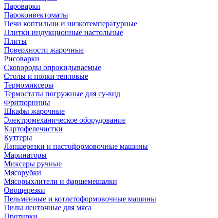
Пароварки
Пароконвектоматы
Печи коптильни и низкотемпературные
Плитки индукционные настольные
Плиты
Поверхности жарочные
Рисоварки
Сковороды опрокидываемые
Столы и полки тепловые
Термомиксеры
Термостаты погружные для су-вид
Фритюрницы
Шкафы жарочные
Электромеханическое оборудование
Картофелечистки
Куттеры
Лапшерезки и пастоформовочные машины
Маринаторы
Миксеры ручные
Мясорубки
Мясорыхлители и фаршемешалки
Овощерезки
Пельменные и котлетоформовочные машины
Пилы ленточные для мяса
Протирки