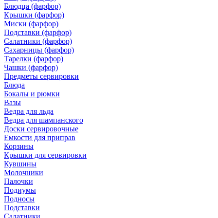
Блюдца (фарфор)
Крышки (фарфор)
Миски (фарфор)
Подставки (фарфор)
Салатники (фарфор)
Сахарницы (фарфор)
Тарелки (фарфор)
Чашки (фарфор)
Предметы сервировки
Блюда
Бокалы и рюмки
Вазы
Ведра для льда
Ведра для шампанского
Доски сервировочные
Емкости для приправ
Корзины
Крышки для сервировки
Кувшины
Молочники
Палочки
Подиумы
Подносы
Подставки
Салатники