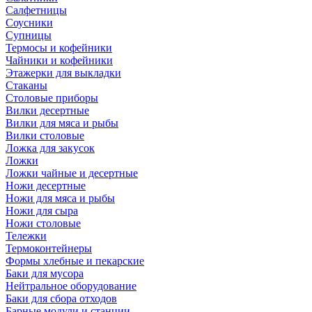
Салфетницы
Соусники
Супницы
Термосы и кофейники
Чайники и кофейники
Этажерки для выкладки
Стаканы
Столовые приборы
Вилки десертные
Вилки для мяса и рыбы
Вилки столовые
Ложка для закусок
Ложки
Ложки чайные и десертные
Ножи десертные
Ножи для мяса и рыбы
Ножи для сыра
Ножи столовые
Тележки
Термоконтейнеры
Формы хлебные и пекарские
Баки для мусора
Нейтральное оборудование
Баки для сбора отходов
Барные модули и станции