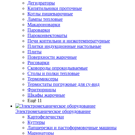
Дегидраторы
Кипятильники проточные
Котлы пищеварочные
Лампы тепловые
Макароноварки
Пароварки
Пароконвектоматы
Печи коптильни и низкотемпературные
Плитки индукционные настольные
Плиты
Поверхности жарочные
Рисоварки
Сковороды опрокидываемые
Столы и полки тепловые
Термомиксеры
Термостаты погружные для су-вид
Фритюрницы
Шкафы жарочные
Ещё 11
Электромеханическое оборудование
Картофелечистки
Куттеры
Лапшерезки и пастоформовочные машины
Маринаторы