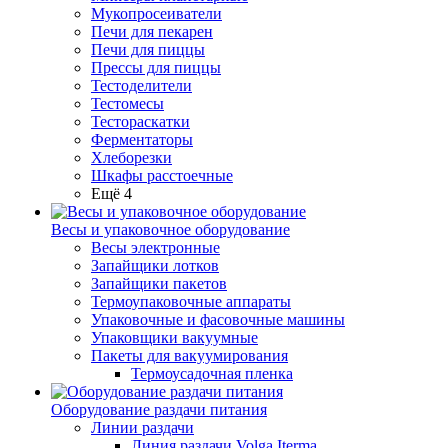
Мукопросеиватели
Печи для пекарен
Печи для пиццы
Прессы для пиццы
Тестоделители
Тестомесы
Тестораскатки
Ферментаторы
Хлеборезки
Шкафы расстоечные
Ещё 4
Весы и упаковочное оборудование
Весы электронные
Запайщики лотков
Запайщики пакетов
Термоупаковочные аппараты
Упаковочные и фасовочные машины
Упаковщики вакуумные
Пакеты для вакуумирования
Термоусадочная пленка
Оборудование раздачи питания
Линии раздачи
Линия раздачи Volga Iterma