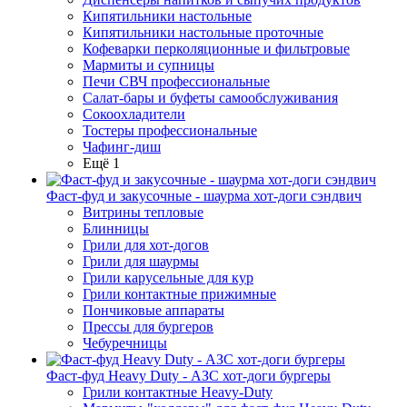
Кипятильники настольные
Кипятильники настольные проточные
Кофеварки перколяционные и фильтровые
Мармиты и супницы
Печи СВЧ профессиональные
Салат-бары и буфеты самообслуживания
Сокоохладители
Тостеры профессиональные
Чафинг-диш
Ещё 1
Фаст-фуд и закусочные - шаурма хот-доги сэндвич
Витрины тепловые
Блинницы
Грили для хот-догов
Грили для шаурмы
Грили карусельные для кур
Грили контактные прижимные
Пончиковые аппараты
Прессы для бургеров
Чебуречницы
Фаст-фуд Heavy Duty - АЗС хот-доги бургеры
Грили контактные Heavy-Duty