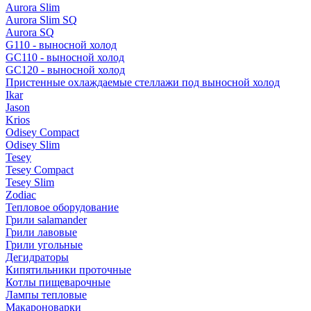
Aurora Slim
Aurora Slim SQ
Aurora SQ
G110 - выносной холод
GC110 - выносной холод
GC120 - выносной холод
Пристенные охлаждаемые стеллажи под выносной холод
Ikar
Jason
Krios
Odisey Compact
Odisey Slim
Tesey
Tesey Compact
Tesey Slim
Zodiac
Тепловое оборудование
Грили salamander
Грили лавовые
Грили угольные
Дегидраторы
Кипятильники проточные
Котлы пищеварочные
Лампы тепловые
Макароноварки