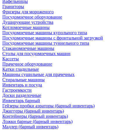
Вафельницы
Граниторы
Фризеры для мороженого
Посудомоечное оборудование
Душирующие устройства
Котломоечные машины
Посудомоечные машины купольного типа
Посудомоечные машины с фронтальной загрузкой
Посудомоечные машины туннельного типа
Стаканомоечные машины
Столы для посудомоечных машин
Кассеты
Прачечное оборудование
Катки гладильные
Машины сушильные для прачечных
Стиральные машины
Инвентарь и посуда
Гастроемкости
Доски разделочные
Инвентарь барный
Гейзеры пробки аэраторы (барный инвентарь)
Джиггеры (барный инвентарь)
Контейнеры (барный инвентарь)
Ложки барные (барный инвентарь)
Мадлер (барный инвентарь)