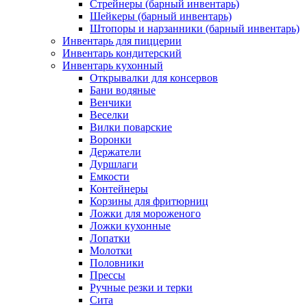
Стрейнеры (барный инвентарь)
Шейкеры (барный инвентарь)
Штопоры и нарзанники (барный инвентарь)
Инвентарь для пиццерии
Инвентарь кондитерский
Инвентарь кухонный
Открывалки для консервов
Бани водяные
Венчики
Веселки
Вилки поварские
Воронки
Держатели
Дуршлаги
Емкости
Контейнеры
Корзины для фритюрниц
Ложки для мороженого
Ложки кухонные
Лопатки
Молотки
Половники
Прессы
Ручные резки и терки
Сита