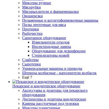
Миксеры ручные
Мясорубки
Мясорыхлители и фаршемешалки
Овощерезки
Пельменные и котлетоформовочные машины
Пилы ленточные для мяса
Протирки
Рыбочистки
Санитарное оборудование
Измельчители отходов
Инсектицидные лампы
Оборудование для дезинфекции
Стерилизаторы ножей
Слайсеры
Сыротерки
Универсальные машины и приводы
Шприцы колбасные - наполнители колбасок
Ещё 7
Пекарское и кондитерское оборудование
Аксессуары и дозаторы для пекарского
оборудования
Диспенсеры и дозаторы кондитерские
Камеры расстоечные под тележки
Миксеры планетарные