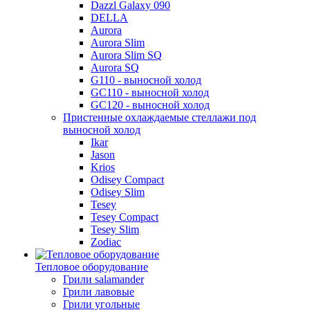
Dazzl Galaxy 090
DELLA
Aurora
Aurora Slim
Aurora Slim SQ
Aurora SQ
G110 - выносной холод
GC110 - выносной холод
GC120 - выносной холод
Пристенные охлаждаемые стеллажи под
выносной холод
Ikar
Jason
Krios
Odisey Compact
Odisey Slim
Tesey
Tesey Compact
Tesey Slim
Zodiac
Тепловое оборудование
Грили salamander
Грили лавовые
Грили угольные