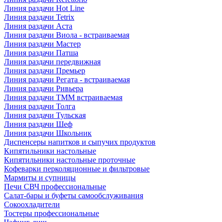
Линия раздачи Hot Line
Линия раздачи Tetrix
Линия раздачи Аста
Линия раздачи Виола - встраиваемая
Линия раздачи Мастер
Линия раздачи Патша
Линия раздачи передвижная
Линия раздачи Премьер
Линия раздачи Регата - встраиваемая
Линия раздачи Ривьера
Линия раздачи ТММ встраиваемая
Линия раздачи Толга
Линия раздачи Тульская
Линия раздачи Шеф
Линия раздачи Школьник
Диспенсеры напитков и сыпучих продуктов
Кипятильники настольные
Кипятильники настольные проточные
Кофеварки перколяционные и фильтровые
Мармиты и супницы
Печи СВЧ профессиональные
Салат-бары и буфеты самообслуживания
Сокоохладители
Тостеры профессиональные