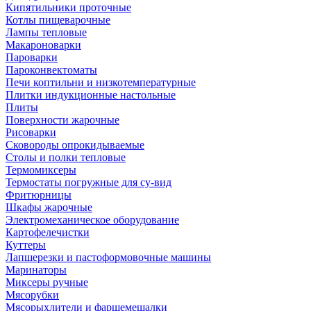
Кипятильники проточные
Котлы пищеварочные
Лампы тепловые
Макароноварки
Пароварки
Пароконвектоматы
Печи коптильни и низкотемпературные
Плитки индукционные настольные
Плиты
Поверхности жарочные
Рисоварки
Сковороды опрокидываемые
Столы и полки тепловые
Термомиксеры
Термостаты погружные для су-вид
Фритюрницы
Шкафы жарочные
Электромеханическое оборудование
Картофелечистки
Куттеры
Лапшерезки и пастоформовочные машины
Маринаторы
Миксеры ручные
Мясорубки
Мясорыхлители и фаршемешалки