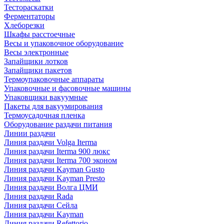
Тестораскатки
Ферментаторы
Хлеборезки
Шкафы расстоечные
Весы и упаковочное оборудование
Весы электронные
Запайщики лотков
Запайщики пакетов
Термоупаковочные аппараты
Упаковочные и фасовочные машины
Упаковщики вакуумные
Пакеты для вакуумирования
Термоусадочная пленка
Оборудование раздачи питания
Линии раздачи
Линия раздачи Volga Iterma
Линия раздачи Iterma 900 люкс
Линия раздачи Iterma 700 эконом
Линия раздачи Kayman Gusto
Линия раздачи Kayman Presto
Линия раздачи Волга ЦМИ
Линия раздачи Rada
Линия раздачи Сейла
Линия раздачи Kayman
Линия раздачи Refettorio