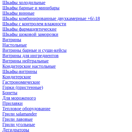
Шкафы холодильные
Шкафы барные и минибары
Шкафы винные
Шкафы комбинированные двухкамерные +6/-18
Шкафы с контролем влажности
Шкафы фармацевтические
Шкафы шоковой заморозки
Витрины
Настольные
Витрины барные и суши-кейсы
Витрины для ингредиентов
Витрины нейтральные
Кондитерские настольные
Шкафы-витрины
Кондитерские
Гастрономические
Горки (пристенные)
Бонеты
Для мороженого
Прилавки
Тепловое оборудование
Грили salamander
Грили лавовые
Грили угольные
Дегидраторы