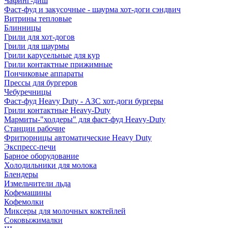
Чафинг-диш
Фаст-фуд и закусочные - шаурма хот-доги сэндвич
Витрины тепловые
Блинницы
Грили для хот-догов
Грили для шаурмы
Грили карусельные для кур
Грили контактные прижимные
Пончиковые аппараты
Прессы для бургеров
Чебуречницы
Фаст-фуд Heavy Duty - АЗС хот-доги бургеры
Грили контактные Heavy-Duty
Мармиты-"холдеры" для фаст-фуд Heavy-Duty
Станции рабочие
Фритюрницы автоматические Heavy Duty
Экспресс-печи
Барное оборудование
Холодильники для молока
Блендеры
Измельчители льда
Кофемашины
Кофемолки
Миксеры для молочных коктейлей
Соковыжималки