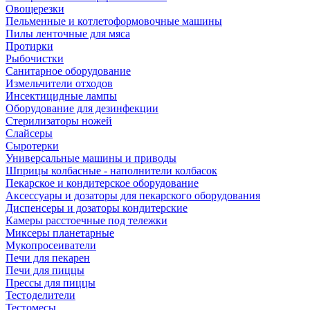
Овощерезки
Пельменные и котлетоформовочные машины
Пилы ленточные для мяса
Протирки
Рыбочистки
Санитарное оборудование
Измельчители отходов
Инсектицидные лампы
Оборудование для дезинфекции
Стерилизаторы ножей
Слайсеры
Сыротерки
Универсальные машины и приводы
Шприцы колбасные - наполнители колбасок
Пекарское и кондитерское оборудование
Аксессуары и дозаторы для пекарского оборудования
Диспенсеры и дозаторы кондитерские
Камеры расстоечные под тележки
Миксеры планетарные
Мукопросеиватели
Печи для пекарен
Печи для пиццы
Прессы для пиццы
Тестоделители
Тестомесы