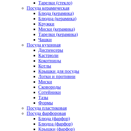
Тарелки (стекло)
Посуда керамическая
Блюда (керамика)
Блюдца (керамика)
Кружки
Миски (керамика)
Тарелки (керамика)
Чашки
Посуда кухонная
Диспенсеры
Кастрюли
Кокотницы
Котлы
Крышки для посуды
Лотки и противни
Миски
Сковороды
Сотейники
Тазы
Формы
Посуда пластиковая
Посуда фарфоровая
Блюда (фарфор)
Блюдца (фарфор)
Крышки (фарфор)