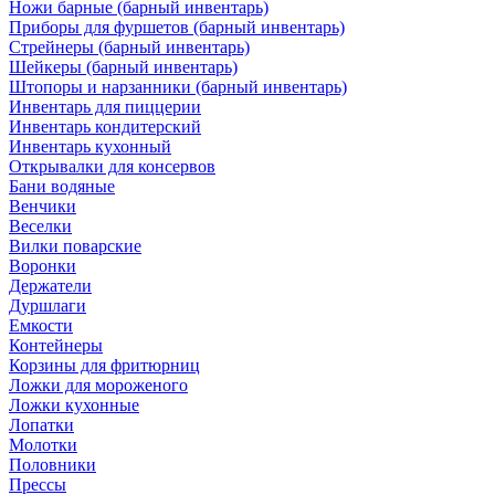
Ножи барные (барный инвентарь)
Приборы для фуршетов (барный инвентарь)
Стрейнеры (барный инвентарь)
Шейкеры (барный инвентарь)
Штопоры и нарзанники (барный инвентарь)
Инвентарь для пиццерии
Инвентарь кондитерский
Инвентарь кухонный
Открывалки для консервов
Бани водяные
Венчики
Веселки
Вилки поварские
Воронки
Держатели
Дуршлаги
Емкости
Контейнеры
Корзины для фритюрниц
Ложки для мороженого
Ложки кухонные
Лопатки
Молотки
Половники
Прессы