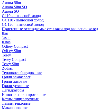
Aurora Slim
Aurora Slim SQ
Aurora SQ
G110 - выносной холод
GC110 - выносной холод
GC120 - выносной холод
Пристенные охлаждаемые стеллажи под выносной холод
Ikar
Jason
Krios
Odisey Compact
Odisey Slim
Tesey
Tesey Compact
Tesey Slim
Zodiac
Тепловое оборудование
Грили salamander
Грили лавовые
Грили угольные
Дегидраторы
Кипятильники проточные
Котлы пищеварочные
Лампы тепловые
Макароноварки