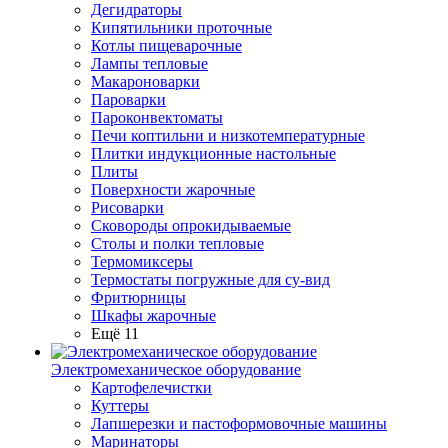
Дегидраторы
Кипятильники проточные
Котлы пищеварочные
Лампы тепловые
Макароноварки
Пароварки
Пароконвектоматы
Печи коптильни и низкотемпературные
Плитки индукционные настольные
Плиты
Поверхности жарочные
Рисоварки
Сковороды опрокидываемые
Столы и полки тепловые
Термомиксеры
Термостаты погружные для су-вид
Фритюрницы
Шкафы жарочные
Ещё 11
Электромеханическое оборудование
Картофелечистки
Куттеры
Лапшерезки и пастоформовочные машины
Маринаторы