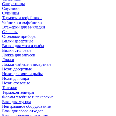
Салфетницы
Соусники
Супницы
Термосы и кофейники
Чайники и кофейники
Этажерки для выкладки
Стаканы
Столовые приборы
Вилки десертные
Вилки для мяса и рыбы
Вилки столовые
Ложка для закусок
Ложки
Ложки чайные и десертные
Ножи десертные
Ножи для мяса и рыбы
Ножи для сыра
Ножи столовые
Тележки
Термоконтейнеры
Формы хлебные и пекарские
Баки для мусора
Нейтральное оборудование
Баки для сбора отходов
Барные модули и станции