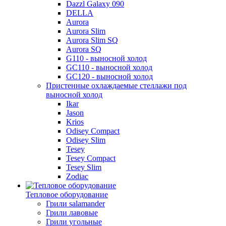
Dazzl Galaxy 090
DELLA
Aurora
Aurora Slim
Aurora Slim SQ
Aurora SQ
G110 - выносной холод
GC110 - выносной холод
GC120 - выносной холод
Пристенные охлаждаемые стеллажи под
выносной холод
Ikar
Jason
Krios
Odisey Compact
Odisey Slim
Tesey
Tesey Compact
Tesey Slim
Zodiac
Тепловое оборудование
Грили salamander
Грили лавовые
Грили угольные