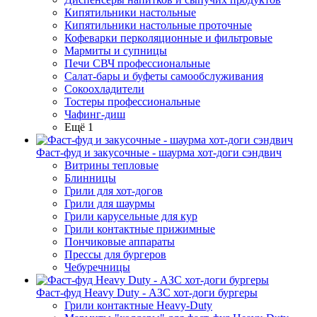
Кипятильники настольные
Кипятильники настольные проточные
Кофеварки перколяционные и фильтровые
Мармиты и супницы
Печи СВЧ профессиональные
Салат-бары и буфеты самообслуживания
Сокоохладители
Тостеры профессиональные
Чафинг-диш
Ещё 1
Фаст-фуд и закусочные - шаурма хот-доги сэндвич
Витрины тепловые
Блинницы
Грили для хот-догов
Грили для шаурмы
Грили карусельные для кур
Грили контактные прижимные
Пончиковые аппараты
Прессы для бургеров
Чебуречницы
Фаст-фуд Heavy Duty - АЗС хот-доги бургеры
Грили контактные Heavy-Duty