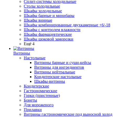
Сплит-системы холодильные
Столы холодильные
Шкафы холодильные
Шкафы барные и минибары
Шкафы винные
Шкафы комбинированные двухкамерные +6/-18
Шкафы с контролем влажности
Шкафы фармацевтические
Шкафы шоковой заморозки
Ещё 4
Витрины
Настольные
Витрины барные и суши-кейсы
Витрины для ингредиентов
Витрины нейтральные
Кондитерские настольные
Шкафы-витрины
Кондитерские
Гастрономические
Горки (пристенные)
Бонеты
Для мороженого
Прилавки
Витрины гастрономические под выносной холод