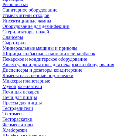
Рыбочистки
Санитарное оборудование
Измельчители отходов
Инсектицидные лампы
Оборудование для дезинфекции
Стерилизаторы ножей
Слайсеры
Сыротерки
Универсальные машины и приводы
Шприцы колбасные - наполнители колбасок
Пекарское и кондитерское оборудование
Аксессуары и дозаторы для пекарского оборудования
Диспенсеры и дозаторы кондитерские
Камеры расстоечные под тележки
Миксеры планетарные
Мукопросеиватели
Печи для пекарен
Печи для пиццы
Прессы для пиццы
Тестоделители
Тестомесы
Тестораскатки
Ферментаторы
Хлеборезки
Шкафы расстоечные