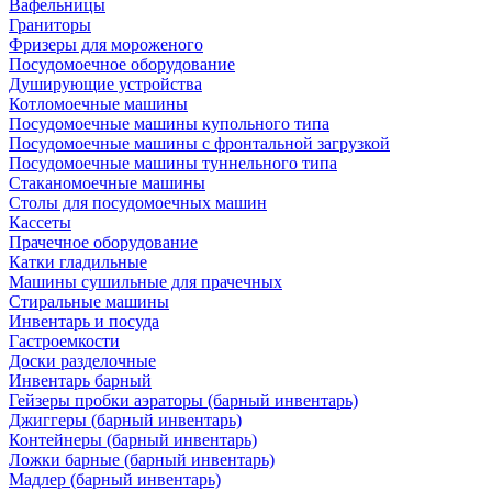
Вафельницы
Граниторы
Фризеры для мороженого
Посудомоечное оборудование
Душирующие устройства
Котломоечные машины
Посудомоечные машины купольного типа
Посудомоечные машины с фронтальной загрузкой
Посудомоечные машины туннельного типа
Стаканомоечные машины
Столы для посудомоечных машин
Кассеты
Прачечное оборудование
Катки гладильные
Машины сушильные для прачечных
Стиральные машины
Инвентарь и посуда
Гастроемкости
Доски разделочные
Инвентарь барный
Гейзеры пробки аэраторы (барный инвентарь)
Джиггеры (барный инвентарь)
Контейнеры (барный инвентарь)
Ложки барные (барный инвентарь)
Мадлер (барный инвентарь)