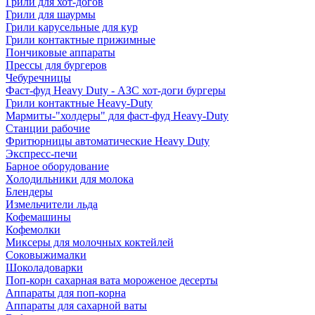
Грили для хот-догов
Грили для шаурмы
Грили карусельные для кур
Грили контактные прижимные
Пончиковые аппараты
Прессы для бургеров
Чебуречницы
Фаст-фуд Heavy Duty - АЗС хот-доги бургеры
Грили контактные Heavy-Duty
Мармиты-"холдеры" для фаст-фуд Heavy-Duty
Станции рабочие
Фритюрницы автоматические Heavy Duty
Экспресс-печи
Барное оборудование
Холодильники для молока
Блендеры
Измельчители льда
Кофемашины
Кофемолки
Миксеры для молочных коктейлей
Соковыжималки
Шоколадоварки
Поп-корн сахарная вата мороженое десерты
Аппараты для поп-корна
Аппараты для сахарной ваты