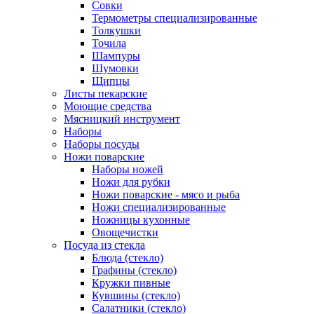
Совки
Термометры специализированные
Толкушки
Точила
Шампуры
Шумовки
Щипцы
Листы пекарские
Моющие средства
Мясницкий инструмент
Наборы
Наборы посуды
Ножи поварские
Наборы ножей
Ножи для рубки
Ножи поварские - мясо и рыба
Ножи специализированные
Ножницы кухонные
Овощечистки
Посуда из стекла
Блюда (стекло)
Графины (стекло)
Кружки пивные
Кувшины (стекло)
Салатники (стекло)