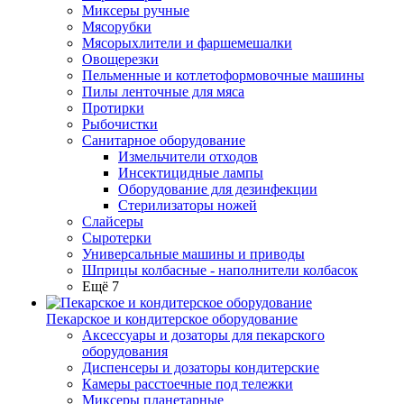
Миксеры ручные
Мясорубки
Мясорыхлители и фаршемешалки
Овощерезки
Пельменные и котлетоформовочные машины
Пилы ленточные для мяса
Протирки
Рыбочистки
Санитарное оборудование
Измельчители отходов
Инсектицидные лампы
Оборудование для дезинфекции
Стерилизаторы ножей
Слайсеры
Сыротерки
Универсальные машины и приводы
Шприцы колбасные - наполнители колбасок
Ещё 7
Пекарское и кондитерское оборудование
Аксессуары и дозаторы для пекарского
оборудования
Диспенсеры и дозаторы кондитерские
Камеры расстоечные под тележки
Миксеры планетарные