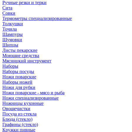
Ручные резки и терки
Сита
Совки
Термометры специализированные
Толкушки
Точила
Шампуры
Шумовки
Щипцы
Листы пекарские
Моющие средства
Мясницкий инструмент
Наборы
Наборы посуды
Ножи поварские
Наборы ножей
Ножи для рубки
Ножи поварские - мясо и рыба
Ножи специализированные
Ножницы кухонные
Овощечистки
Посуда из стекла
Блюда (стекло)
Графины (стекло)
Кружки пивные