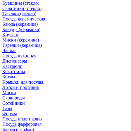
Кувшины (стекло)
Салатники (стекло)
Тарелки (стекло)
Посуда керамическая
Блюда (керамика)
Блюдца (керамика)
Кружки
Миски (керамика)
Тарелки (керамика)
Чашки
Посуда кухонная
Диспенсеры
Кастрюли
Кокотницы
Котлы
Крышки для посуды
Лотки и противни
Миски
Сковороды
Сотейники
Тазы
Формы
Посуда пластиковая
Посуда фарфоровая
Блюда (фарфор)