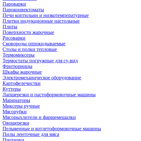
Пароварки
Пароконвектоматы
Печи коптильни и низкотемпературные
Плитки индукционные настольные
Плиты
Поверхности жарочные
Рисоварки
Сковороды опрокидываемые
Столы и полки тепловые
Термомиксеры
Термостаты погружные для су-вид
Фритюрницы
Шкафы жарочные
Электромеханическое оборудование
Картофелечистки
Куттеры
Лапшерезки и пастоформовочные машины
Маринаторы
Миксеры ручные
Мясорубки
Мясорыхлители и фаршемешалки
Овощерезки
Пельменные и котлетоформовочные машины
Пилы ленточные для мяса
Протирки