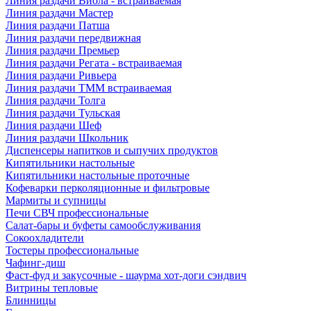
Линия раздачи Виола - встраиваемая
Линия раздачи Мастер
Линия раздачи Патша
Линия раздачи передвижная
Линия раздачи Премьер
Линия раздачи Регата - встраиваемая
Линия раздачи Ривьера
Линия раздачи ТММ встраиваемая
Линия раздачи Толга
Линия раздачи Тульская
Линия раздачи Шеф
Линия раздачи Школьник
Диспенсеры напитков и сыпучих продуктов
Кипятильники настольные
Кипятильники настольные проточные
Кофеварки перколяционные и фильтровые
Мармиты и супницы
Печи СВЧ профессиональные
Салат-бары и буфеты самообслуживания
Сокоохладители
Тостеры профессиональные
Чафинг-диш
Фаст-фуд и закусочные - шаурма хот-доги сэндвич
Витрины тепловые
Блинницы