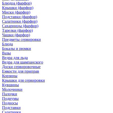
Блюдца (фарфор)
Крышки (фарфор)
Миски (фарфор)
Подставки (фарфор)
Салатники (фарфор)
Сахарницы (фарфор)
Тарелки (фарфор)
Чашки (фарфор)
Предметы сервировки
Блюда
Бокалы и рюмки
Вазы
Ведра для льда
Ведра для шампанского
Доски сервировочные
Емкости для приправ
Корзины
Крышки для сервировки
Кувшины
Молочники
Палочки
Подиумы
Подносы
Подставки
Салатники