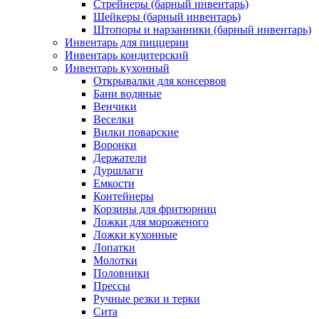
Стрейнеры (барный инвентарь)
Шейкеры (барный инвентарь)
Штопоры и нарзанники (барный инвентарь)
Инвентарь для пиццерии
Инвентарь кондитерский
Инвентарь кухонный
Открывалки для консервов
Бани водяные
Венчики
Веселки
Вилки поварские
Воронки
Держатели
Дуршлаги
Емкости
Контейнеры
Корзины для фритюрниц
Ложки для мороженого
Ложки кухонные
Лопатки
Молотки
Половники
Прессы
Ручные резки и терки
Сита