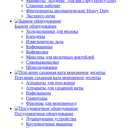
Мармиты-"холдеры" для фаст-фуд Heavy-Duty
Станции рабочие
Фритюрницы автоматические Heavy Duty
Экспресс-печи
Барное оборудование
Холодильники для молока
Блендеры
Измельчители льда
Кофемашины
Кофемолки
Миксеры для молочных коктейлей
Соковыжималки
Шоколадоварки
Поп-корн сахарная вата мороженое десерты
Аппараты для поп-корна
Аппараты для сахарной ваты
Вафельницы
Граниторы
Фризеры для мороженого
Посудомоечное оборудование
Душирующие устройства
Котломоечные машины