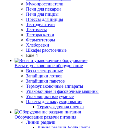
Мукопросеиватели
Печи для пекарен
Печи для пиццы
Прессы для пиццы
Тестоделители
Тестомесы
Тестораскатки
Ферментаторы
Хлеборезки
Шкафы расстоечные
Ещё 4
Весы и упаковочное оборудование
Весы электронные
Запайщики лотков
Запайщики пакетов
Термоупаковочные аппараты
Упаковочные и фасовочные машины
Упаковщики вакуумные
Пакеты для вакуумирования
Термоусадочная пленка
Оборудование раздачи питания
Линии раздачи
Линия раздачи Volga Iterma