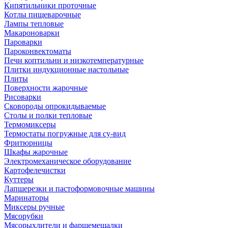
Кипятильники проточные
Котлы пищеварочные
Лампы тепловые
Макароноварки
Пароварки
Пароконвектоматы
Печи коптильни и низкотемпературные
Плитки индукционные настольные
Плиты
Поверхности жарочные
Рисоварки
Сковороды опрокидываемые
Столы и полки тепловые
Термомиксеры
Термостаты погружные для су-вид
Фритюрницы
Шкафы жарочные
Электромеханическое оборудование
Картофелечистки
Куттеры
Лапшерезки и пастоформовочные машины
Маринаторы
Миксеры ручные
Мясорубки
Мясорыхлители и фаршемешалки