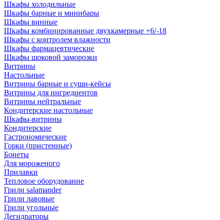
Шкафы холодильные
Шкафы барные и минибары
Шкафы винные
Шкафы комбинированные двухкамерные +6/-18
Шкафы с контролем влажности
Шкафы фармацевтические
Шкафы шоковой заморозки
Витрины
Настольные
Витрины барные и суши-кейсы
Витрины для ингредиентов
Витрины нейтральные
Кондитерские настольные
Шкафы-витрины
Кондитерские
Гастрономические
Горки (пристенные)
Бонеты
Для мороженого
Прилавки
Тепловое оборудование
Грили salamander
Грили лавовые
Грили угольные
Дегидраторы