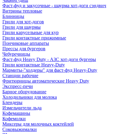
Чафинг-диш
Фаст-фуд и закусочные - шаурма хот-доги сэндвич
Витрины тепловые
Блинницы
Грили для хот-догов
Грили для шаурмы
Грили карусельные для кур
Грили контактные прижимные
Пончиковые аппараты
Прессы для бургеров
Чебуречницы
Фаст-фуд Heavy Duty - АЗС хот-доги бургеры
Грили контактные Heavy-Duty
Мармиты-"холдеры" для фаст-фуд Heavy-Duty
Станции рабочие
Фритюрницы автоматические Heavy Duty
Экспресс-печи
Барное оборудование
Холодильники для молока
Блендеры
Измельчители льда
Кофемашины
Кофемолки
Миксеры для молочных коктейлей
Соковыжималки