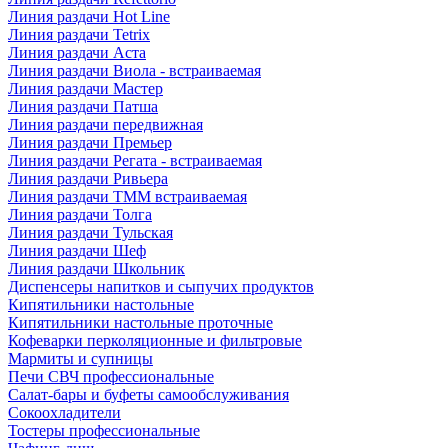
Линия раздачи Hot Line
Линия раздачи Tetrix
Линия раздачи Аста
Линия раздачи Виола - встраиваемая
Линия раздачи Мастер
Линия раздачи Патша
Линия раздачи передвижная
Линия раздачи Премьер
Линия раздачи Регата - встраиваемая
Линия раздачи Ривьера
Линия раздачи ТММ встраиваемая
Линия раздачи Толга
Линия раздачи Тульская
Линия раздачи Шеф
Линия раздачи Школьник
Диспенсеры напитков и сыпучих продуктов
Кипятильники настольные
Кипятильники настольные проточные
Кофеварки перколяционные и фильтровые
Мармиты и супницы
Печи СВЧ профессиональные
Салат-бары и буфеты самообслуживания
Сокоохладители
Тостеры профессиональные