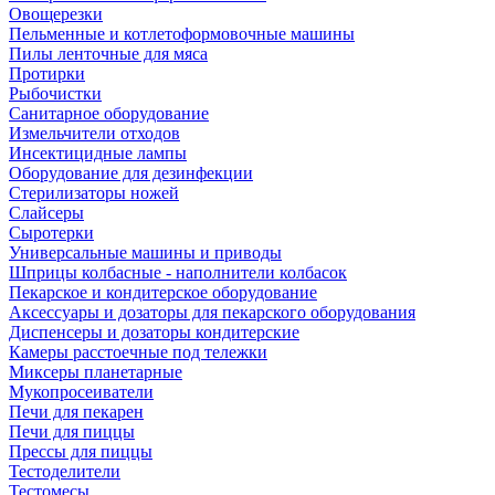
Овощерезки
Пельменные и котлетоформовочные машины
Пилы ленточные для мяса
Протирки
Рыбочистки
Санитарное оборудование
Измельчители отходов
Инсектицидные лампы
Оборудование для дезинфекции
Стерилизаторы ножей
Слайсеры
Сыротерки
Универсальные машины и приводы
Шприцы колбасные - наполнители колбасок
Пекарское и кондитерское оборудование
Аксессуары и дозаторы для пекарского оборудования
Диспенсеры и дозаторы кондитерские
Камеры расстоечные под тележки
Миксеры планетарные
Мукопросеиватели
Печи для пекарен
Печи для пиццы
Прессы для пиццы
Тестоделители
Тестомесы