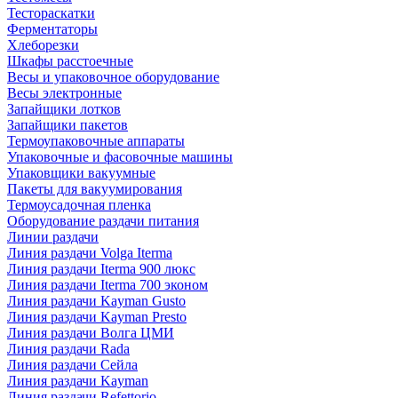
Тестораскатки
Ферментаторы
Хлеборезки
Шкафы расстоечные
Весы и упаковочное оборудование
Весы электронные
Запайщики лотков
Запайщики пакетов
Термоупаковочные аппараты
Упаковочные и фасовочные машины
Упаковщики вакуумные
Пакеты для вакуумирования
Термоусадочная пленка
Оборудование раздачи питания
Линии раздачи
Линия раздачи Volga Iterma
Линия раздачи Iterma 900 люкс
Линия раздачи Iterma 700 эконом
Линия раздачи Kayman Gusto
Линия раздачи Kayman Presto
Линия раздачи Волга ЦМИ
Линия раздачи Rada
Линия раздачи Сейла
Линия раздачи Kayman
Линия раздачи Refettorio