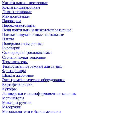
Кипятильники проточные
Котлы пищеварочные
Лампы тепловые
Макароноварки
Пароварки
Пароконвектоматы
Печи коптильни и низкотемпературные
Плитки индукционные настольные
Плиты
Поверхности жарочные
Рисоварки
Сковороды опрокидываемые
Столы и полки тепловые
Термомиксеры
Термостаты погружные для су-вид
Фритюрницы
Шкафы жарочные
Электромеханическое оборудование
Картофелечистки
Куттеры
Лапшерезки и пастоформовочные машины
Маринаторы
Миксеры ручные
Мясорубки
Мясорыхлители и фаршемешалки