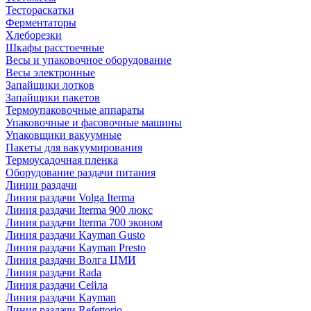
Тестораскатки
Ферментаторы
Хлеборезки
Шкафы расстоечные
Весы и упаковочное оборудование
Весы электронные
Запайщики лотков
Запайщики пакетов
Термоупаковочные аппараты
Упаковочные и фасовочные машины
Упаковщики вакуумные
Пакеты для вакуумирования
Термоусадочная пленка
Оборудование раздачи питания
Линии раздачи
Линия раздачи Volga Iterma
Линия раздачи Iterma 900 люкс
Линия раздачи Iterma 700 эконом
Линия раздачи Kayman Gusto
Линия раздачи Kayman Presto
Линия раздачи Волга ЦМИ
Линия раздачи Rada
Линия раздачи Сейла
Линия раздачи Kayman
Линия раздачи Refettorio