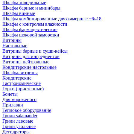
Шкафы холодильные
Шкафы барные и минибары
Шкафы винные
Шкафы комбинированные двухкамерные +6/-18
Шкафы с контролем влажности
Шкафы фармацевтические
Шкафы шоковой заморозки
Витрины
Настольные
Витрины барные и суши-кейсы
Витрины для ингредиентов
Витрины нейтральные
Кондитерские настольные
Шкафы-витрины
Кондитерские
Гастрономические
Горки (пристенные)
Бонеты
Для мороженого
Прилавки
Тепловое оборудование
Грили salamander
Грили лавовые
Грили угольные
Дегидраторы