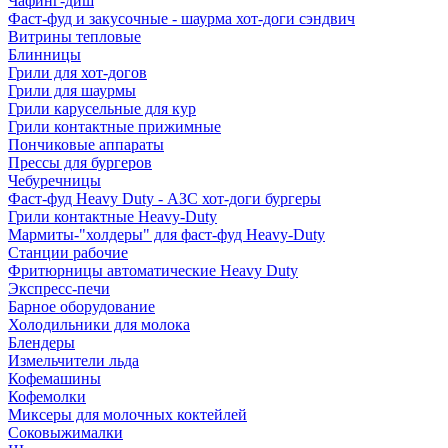
Чафинг-диш
Фаст-фуд и закусочные - шаурма хот-доги сэндвич
Витрины тепловые
Блинницы
Грили для хот-догов
Грили для шаурмы
Грили карусельные для кур
Грили контактные прижимные
Пончиковые аппараты
Прессы для бургеров
Чебуречницы
Фаст-фуд Heavy Duty - АЗС хот-доги бургеры
Грили контактные Heavy-Duty
Мармиты-"холдеры" для фаст-фуд Heavy-Duty
Станции рабочие
Фритюрницы автоматические Heavy Duty
Экспресс-печи
Барное оборудование
Холодильники для молока
Блендеры
Измельчители льда
Кофемашины
Кофемолки
Миксеры для молочных коктейлей
Соковыжималки