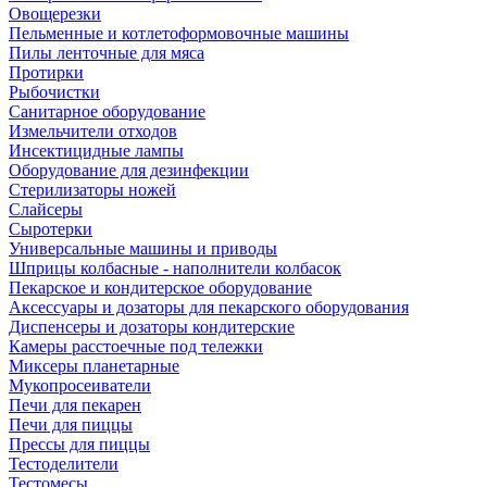
Овощерезки
Пельменные и котлетоформовочные машины
Пилы ленточные для мяса
Протирки
Рыбочистки
Санитарное оборудование
Измельчители отходов
Инсектицидные лампы
Оборудование для дезинфекции
Стерилизаторы ножей
Слайсеры
Сыротерки
Универсальные машины и приводы
Шприцы колбасные - наполнители колбасок
Пекарское и кондитерское оборудование
Аксессуары и дозаторы для пекарского оборудования
Диспенсеры и дозаторы кондитерские
Камеры расстоечные под тележки
Миксеры планетарные
Мукопросеиватели
Печи для пекарен
Печи для пиццы
Прессы для пиццы
Тестоделители
Тестомесы