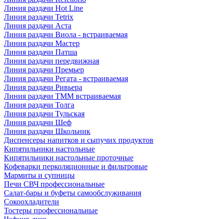
Линия раздачи Hot Line
Линия раздачи Tetrix
Линия раздачи Аста
Линия раздачи Виола - встраиваемая
Линия раздачи Мастер
Линия раздачи Патша
Линия раздачи передвижная
Линия раздачи Премьер
Линия раздачи Регата - встраиваемая
Линия раздачи Ривьера
Линия раздачи ТММ встраиваемая
Линия раздачи Толга
Линия раздачи Тульская
Линия раздачи Шеф
Линия раздачи Школьник
Диспенсеры напитков и сыпучих продуктов
Кипятильники настольные
Кипятильники настольные проточные
Кофеварки перколяционные и фильтровые
Мармиты и супницы
Печи СВЧ профессиональные
Салат-бары и буфеты самообслуживания
Сокоохладители
Тостеры профессиональные