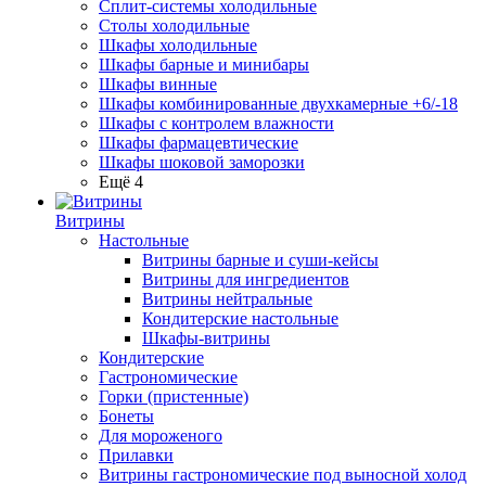
Сплит-системы холодильные
Столы холодильные
Шкафы холодильные
Шкафы барные и минибары
Шкафы винные
Шкафы комбинированные двухкамерные +6/-18
Шкафы с контролем влажности
Шкафы фармацевтические
Шкафы шоковой заморозки
Ещё 4
Витрины
Настольные
Витрины барные и суши-кейсы
Витрины для ингредиентов
Витрины нейтральные
Кондитерские настольные
Шкафы-витрины
Кондитерские
Гастрономические
Горки (пристенные)
Бонеты
Для мороженого
Прилавки
Витрины гастрономические под выносной холод