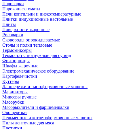
Пароварки
Пароконвектоматы
Печи коптильни и низкотемпературные
Плитки индукционные настольные
Плиты
Поверхности жарочные
Рисоварки
Сковороды опрокидываемые
Столы и полки тепловые
Термомиксеры
Термостаты погружные для су-вид
Фритюрницы
Шкафы жарочные
Электромеханическое оборудование
Картофелечистки
Куттеры
Лапшерезки и пастоформовочные машины
Маринаторы
Миксеры ручные
Мясорубки
Мясорыхлители и фаршемешалки
Овощерезки
Пельменные и котлетоформовочные машины
Пилы ленточные для мяса
Протирки