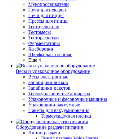
Мукопросеиватели
Печи для пекарен
Печи для пиццы
Прессы для пиццы
Тестоделители
Тестомесы
Тестораскатки
Ферментаторы
Хлеборезки
Шкафы расстоечные
Ещё 4
Весы и упаковочное оборудование
Весы электронные
Запайщики лотков
Запайщики пакетов
Термоупаковочные аппараты
Упаковочные и фасовочные машины
Упаковщики вакуумные
Пакеты для вакуумирования
Термоусадочная пленка
Оборудование раздачи питания
Линии раздачи
Линия раздачи Volga Iterma