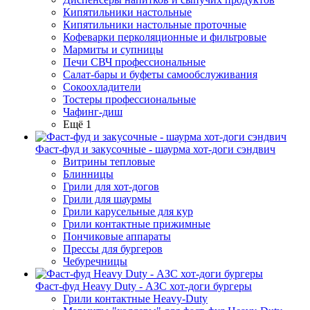
Кипятильники настольные
Кипятильники настольные проточные
Кофеварки перколяционные и фильтровые
Мармиты и супницы
Печи СВЧ профессиональные
Салат-бары и буфеты самообслуживания
Сокоохладители
Тостеры профессиональные
Чафинг-диш
Ещё 1
Фаст-фуд и закусочные - шаурма хот-доги сэндвич
Витрины тепловые
Блинницы
Грили для хот-догов
Грили для шаурмы
Грили карусельные для кур
Грили контактные прижимные
Пончиковые аппараты
Прессы для бургеров
Чебуречницы
Фаст-фуд Heavy Duty - АЗС хот-доги бургеры
Грили контактные Heavy-Duty