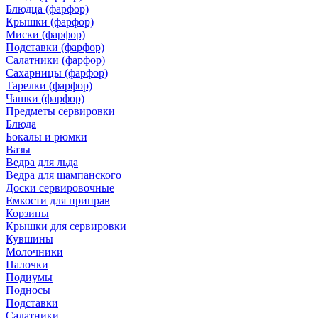
Блюдца (фарфор)
Крышки (фарфор)
Миски (фарфор)
Подставки (фарфор)
Салатники (фарфор)
Сахарницы (фарфор)
Тарелки (фарфор)
Чашки (фарфор)
Предметы сервировки
Блюда
Бокалы и рюмки
Вазы
Ведра для льда
Ведра для шампанского
Доски сервировочные
Емкости для приправ
Корзины
Крышки для сервировки
Кувшины
Молочники
Палочки
Подиумы
Подносы
Подставки
Салатники