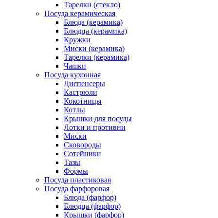
Тарелки (стекло)
Посуда керамическая
Блюда (керамика)
Блюдца (керамика)
Кружки
Миски (керамика)
Тарелки (керамика)
Чашки
Посуда кухонная
Диспенсеры
Кастрюли
Кокотницы
Котлы
Крышки для посуды
Лотки и противни
Миски
Сковороды
Сотейники
Тазы
Формы
Посуда пластиковая
Посуда фарфоровая
Блюда (фарфор)
Блюдца (фарфор)
Крышки (фарфор)