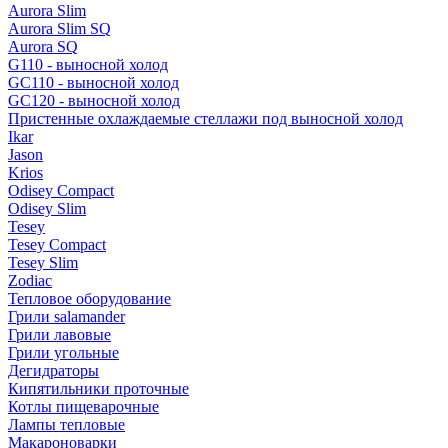
Aurora Slim
Aurora Slim SQ
Aurora SQ
G110 - выносной холод
GC110 - выносной холод
GC120 - выносной холод
Пристенные охлаждаемые стеллажи под выносной холод
Ikar
Jason
Krios
Odisey Compact
Odisey Slim
Tesey
Tesey Compact
Tesey Slim
Zodiac
Тепловое оборудование
Грили salamander
Грили лавовые
Грили угольные
Дегидраторы
Кипятильники проточные
Котлы пищеварочные
Лампы тепловые
Макароноварки