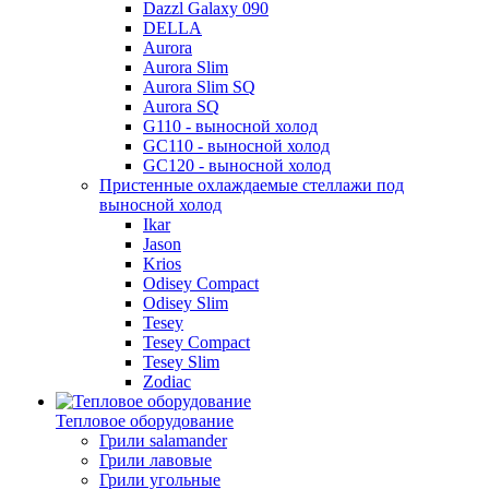
Dazzl Galaxy 090
DELLA
Aurora
Aurora Slim
Aurora Slim SQ
Aurora SQ
G110 - выносной холод
GC110 - выносной холод
GC120 - выносной холод
Пристенные охлаждаемые стеллажи под
выносной холод
Ikar
Jason
Krios
Odisey Compact
Odisey Slim
Tesey
Tesey Compact
Tesey Slim
Zodiac
Тепловое оборудование
Грили salamander
Грили лавовые
Грили угольные