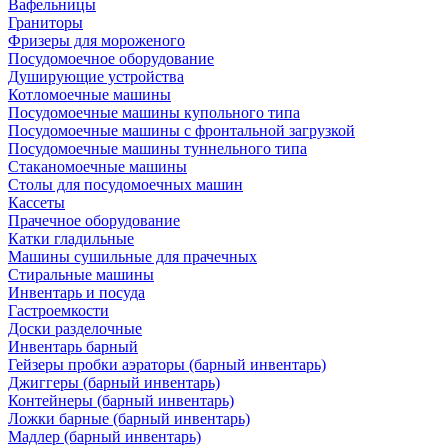
Вафельницы
Граниторы
Фризеры для мороженого
Посудомоечное оборудование
Душирующие устройства
Котломоечные машины
Посудомоечные машины купольного типа
Посудомоечные машины с фронтальной загрузкой
Посудомоечные машины туннельного типа
Стаканомоечные машины
Столы для посудомоечных машин
Кассеты
Прачечное оборудование
Катки гладильные
Машины сушильные для прачечных
Стиральные машины
Инвентарь и посуда
Гастроемкости
Доски разделочные
Инвентарь барный
Гейзеры пробки аэраторы (барный инвентарь)
Джиггеры (барный инвентарь)
Контейнеры (барный инвентарь)
Ложки барные (барный инвентарь)
Мадлер (барный инвентарь)