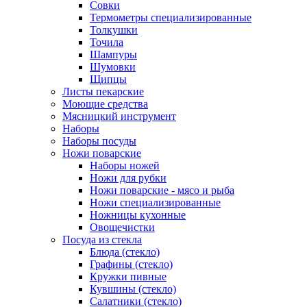
Совки
Термометры специализированные
Толкушки
Точила
Шампуры
Шумовки
Щипцы
Листы пекарские
Моющие средства
Мясницкий инструмент
Наборы
Наборы посуды
Ножи поварские
Наборы ножей
Ножи для рубки
Ножи поварские - мясо и рыба
Ножи специализированные
Ножницы кухонные
Овощечистки
Посуда из стекла
Блюда (стекло)
Графины (стекло)
Кружки пивные
Кувшины (стекло)
Салатники (стекло)