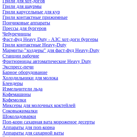
Грили для хот-догов
Грили для шаурмы
Грили карусельные для кур
Грили контактные прижимные
Пончиковые аппараты
Прессы для бургеров
Чебуречницы
Фаст-фуд Heavy Duty - АЗС хот-доги бургеры
Грили контактные Heavy-Duty
Мармиты-"холдеры" для фаст-фуд Heavy-Duty
Станции рабочие
Фритюрницы автоматические Heavy Duty
Экспресс-печи
Барное оборудование
Холодильники для молока
Блендеры
Измельчители льда
Кофемашины
Кофемолки
Миксеры для молочных коктейлей
Соковыжималки
Шоколадоварки
Поп-корн сахарная вата мороженое десерты
Аппараты для поп-корна
Аппараты для сахарной ваты