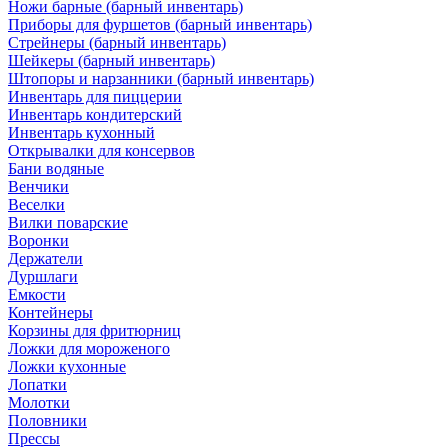
Ножи барные (барный инвентарь)
Приборы для фуршетов (барный инвентарь)
Стрейнеры (барный инвентарь)
Шейкеры (барный инвентарь)
Штопоры и нарзанники (барный инвентарь)
Инвентарь для пиццерии
Инвентарь кондитерский
Инвентарь кухонный
Открывалки для консервов
Бани водяные
Венчики
Веселки
Вилки поварские
Воронки
Держатели
Дуршлаги
Емкости
Контейнеры
Корзины для фритюрниц
Ложки для мороженого
Ложки кухонные
Лопатки
Молотки
Половники
Прессы