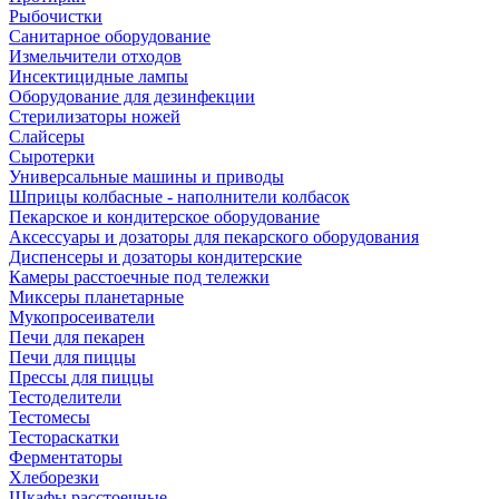
Рыбочистки
Санитарное оборудование
Измельчители отходов
Инсектицидные лампы
Оборудование для дезинфекции
Стерилизаторы ножей
Слайсеры
Сыротерки
Универсальные машины и приводы
Шприцы колбасные - наполнители колбасок
Пекарское и кондитерское оборудование
Аксессуары и дозаторы для пекарского оборудования
Диспенсеры и дозаторы кондитерские
Камеры расстоечные под тележки
Миксеры планетарные
Мукопросеиватели
Печи для пекарен
Печи для пиццы
Прессы для пиццы
Тестоделители
Тестомесы
Тестораскатки
Ферментаторы
Хлеборезки
Шкафы расстоечные