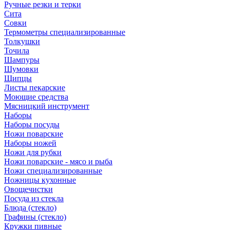
Ручные резки и терки
Сита
Совки
Термометры специализированные
Толкушки
Точила
Шампуры
Шумовки
Щипцы
Листы пекарские
Моющие средства
Мясницкий инструмент
Наборы
Наборы посуды
Ножи поварские
Наборы ножей
Ножи для рубки
Ножи поварские - мясо и рыба
Ножи специализированные
Ножницы кухонные
Овощечистки
Посуда из стекла
Блюда (стекло)
Графины (стекло)
Кружки пивные