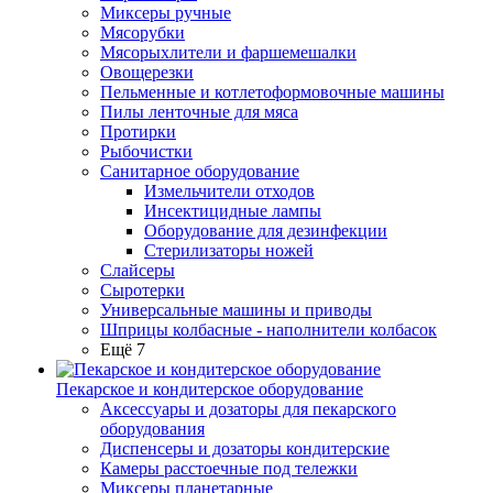
Миксеры ручные
Мясорубки
Мясорыхлители и фаршемешалки
Овощерезки
Пельменные и котлетоформовочные машины
Пилы ленточные для мяса
Протирки
Рыбочистки
Санитарное оборудование
Измельчители отходов
Инсектицидные лампы
Оборудование для дезинфекции
Стерилизаторы ножей
Слайсеры
Сыротерки
Универсальные машины и приводы
Шприцы колбасные - наполнители колбасок
Ещё 7
Пекарское и кондитерское оборудование
Аксессуары и дозаторы для пекарского
оборудования
Диспенсеры и дозаторы кондитерские
Камеры расстоечные под тележки
Миксеры планетарные