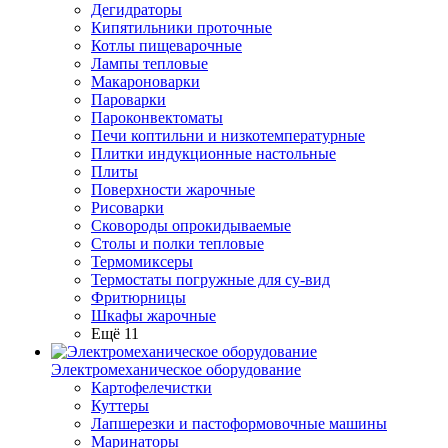
Дегидраторы
Кипятильники проточные
Котлы пищеварочные
Лампы тепловые
Макароноварки
Пароварки
Пароконвектоматы
Печи коптильни и низкотемпературные
Плитки индукционные настольные
Плиты
Поверхности жарочные
Рисоварки
Сковороды опрокидываемые
Столы и полки тепловые
Термомиксеры
Термостаты погружные для су-вид
Фритюрницы
Шкафы жарочные
Ещё 11
Электромеханическое оборудование
Картофелечистки
Куттеры
Лапшерезки и пастоформовочные машины
Маринаторы