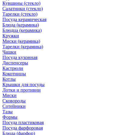
Кувшины (стекло)
Салатники (стекло)
Тарелки (стекло)
Посуда керамическая
Блюда (керамика)
Блюдца (керамика)
Кружки
Миски (керамика)
Тарелки (керамика)
Чашки
Посуда кухонная
Диспенсеры
Кастрюли
Кокотницы
Котлы
Крышки для посуды
Лотки и противни
Миски
Сковороды
Сотейники
Тазы
Формы
Посуда пластиковая
Посуда фарфоровая
Блюда (фарфор)