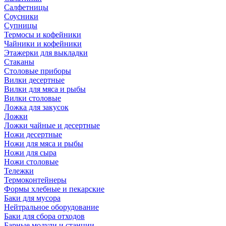
Салфетницы
Соусники
Супницы
Термосы и кофейники
Чайники и кофейники
Этажерки для выкладки
Стаканы
Столовые приборы
Вилки десертные
Вилки для мяса и рыбы
Вилки столовые
Ложка для закусок
Ложки
Ложки чайные и десертные
Ножи десертные
Ножи для мяса и рыбы
Ножи для сыра
Ножи столовые
Тележки
Термоконтейнеры
Формы хлебные и пекарские
Баки для мусора
Нейтральное оборудование
Баки для сбора отходов
Барные модули и станции