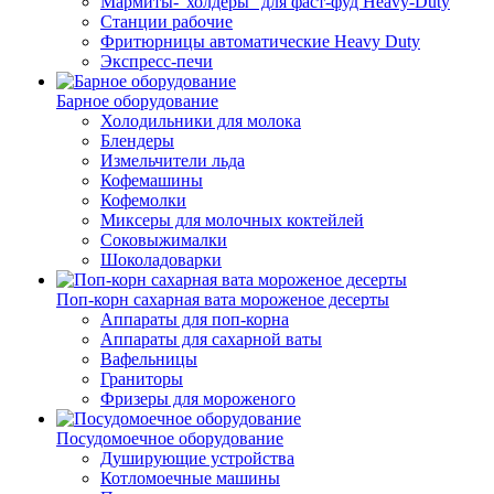
Мармиты-"холдеры" для фаст-фуд Heavy-Duty
Станции рабочие
Фритюрницы автоматические Heavy Duty
Экспресс-печи
Барное оборудование
Холодильники для молока
Блендеры
Измельчители льда
Кофемашины
Кофемолки
Миксеры для молочных коктейлей
Соковыжималки
Шоколадоварки
Поп-корн сахарная вата мороженое десерты
Аппараты для поп-корна
Аппараты для сахарной ваты
Вафельницы
Граниторы
Фризеры для мороженого
Посудомоечное оборудование
Душирующие устройства
Котломоечные машины