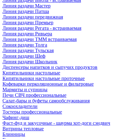
Линия раздачи Виола - встраиваемая
Линия раздачи Мастер
Линия раздачи Патша
Линия раздачи передвижная
Линия раздачи Премьер
Линия раздачи Регата - встраиваемая
Линия раздачи Ривьера
Линия раздачи ТММ встраиваемая
Линия раздачи Толга
Линия раздачи Тульская
Линия раздачи Шеф
Линия раздачи Школьник
Диспенсеры напитков и сыпучих продуктов
Кипятильники настольные
Кипятильники настольные проточные
Кофеварки перколяционные и фильтровые
Мармиты и супницы
Печи СВЧ профессиональные
Салат-бары и буфеты самообслуживания
Сокоохладители
Тостеры профессиональные
Чафинг-диш
Фаст-фуд и закусочные - шаурма хот-доги сэндвич
Витрины тепловые
Блинницы