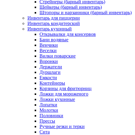
Стрейнеры (барный инвентарь)
Шейкеры (барный инвентарь)
Штопоры и нарзанники (барный инвентарь)
Инвентарь для пиццерии
Инвентарь кондитерский
Инвентарь кухонный
Открывалки для консервов
Бани водяные
Венчики
Веселки
Вилки поварские
Воронки
Держатели
Дуршлаги
Емкости
Контейнеры
Корзины для фритюрниц
Ложки для мороженого
Ложки кухонные
Лопатки
Молотки
Половники
Прессы
Ручные резки и терки
Сита