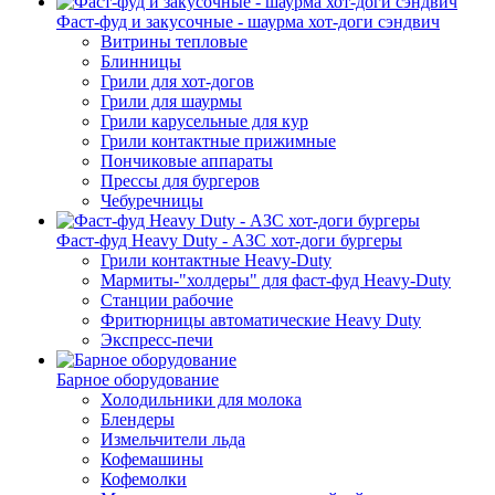
Фаст-фуд и закусочные - шаурма хот-доги сэндвич
Витрины тепловые
Блинницы
Грили для хот-догов
Грили для шаурмы
Грили карусельные для кур
Грили контактные прижимные
Пончиковые аппараты
Прессы для бургеров
Чебуречницы
Фаст-фуд Heavy Duty - АЗС хот-доги бургеры
Грили контактные Heavy-Duty
Мармиты-"холдеры" для фаст-фуд Heavy-Duty
Станции рабочие
Фритюрницы автоматические Heavy Duty
Экспресс-печи
Барное оборудование
Холодильники для молока
Блендеры
Измельчители льда
Кофемашины
Кофемолки