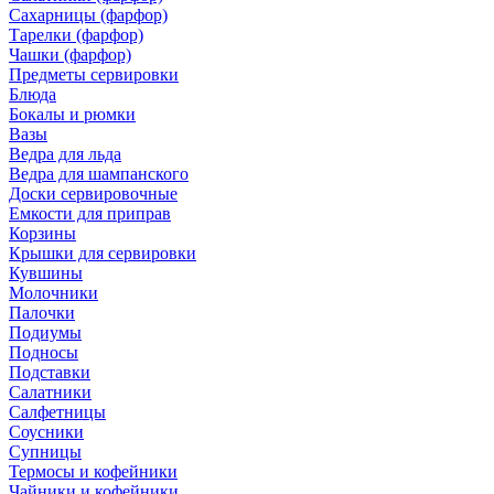
Сахарницы (фарфор)
Тарелки (фарфор)
Чашки (фарфор)
Предметы сервировки
Блюда
Бокалы и рюмки
Вазы
Ведра для льда
Ведра для шампанского
Доски сервировочные
Емкости для приправ
Корзины
Крышки для сервировки
Кувшины
Молочники
Палочки
Подиумы
Подносы
Подставки
Салатники
Салфетницы
Соусники
Супницы
Термосы и кофейники
Чайники и кофейники