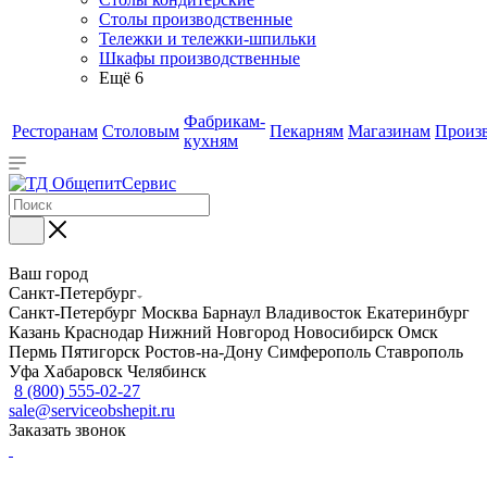
Столы производственные
Тележки и тележки-шпильки
Шкафы производственные
Ещё 6
Фабрикам-
Ресторанам
Столовым
Пекарням
Магазинам
Произ
кухням
Ваш город
Санкт-Петербург
Санкт-Петербург
Москва
Барнаул
Владивосток
Екатеринбург
Казань
Краснодар
Нижний Новгород
Новосибирск
Омск
Пермь
Пятигорск
Ростов-на-Дону
Симферополь
Ставрополь
Уфа
Хабаровск
Челябинск
8 (800) 555-02-27
sale@serviceobshepit.ru
Заказать звонок