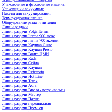
Упаковочные и фасовочные машины
Упаковщики вакуумные
Пакеты для вакуумирования
Термоусадочная пленка
Оборудование раздачи питания
Линии раздачи
Линия раздачи Volga Iterma
Линия раздачи Iterma 900 люкс
Линия раздачи Iterma 700 эконом
Линия раздачи Kayman Gusto
Линия раздачи Kayman Presto
Линия раздачи Волга ЦМИ
Линия раздачи Rada
Линия раздачи Сейла
Линия раздачи Kayman
Линия раздачи Refettorio
Линия раздачи Hot Line
Линия раздачи Tetrix
Линия раздачи Аста
Линия раздачи Виола - встраиваемая
Линия раздачи Мастер
Линия раздачи Патша
Линия раздачи передвижная
Линия раздачи Премьер