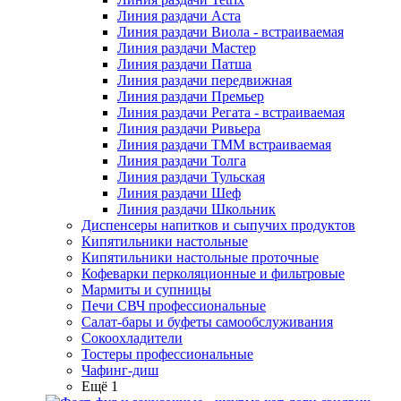
Линия раздачи Аста
Линия раздачи Виола - встраиваемая
Линия раздачи Мастер
Линия раздачи Патша
Линия раздачи передвижная
Линия раздачи Премьер
Линия раздачи Регата - встраиваемая
Линия раздачи Ривьера
Линия раздачи ТММ встраиваемая
Линия раздачи Толга
Линия раздачи Тульская
Линия раздачи Шеф
Линия раздачи Школьник
Диспенсеры напитков и сыпучих продуктов
Кипятильники настольные
Кипятильники настольные проточные
Кофеварки перколяционные и фильтровые
Мармиты и супницы
Печи СВЧ профессиональные
Салат-бары и буфеты самообслуживания
Сокоохладители
Тостеры профессиональные
Чафинг-диш
Ещё 1