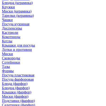
Блюдца (керамика)
Кружки
Миски (керамика)
Тарелки (керамика)
Чашки
Посуда кухонная
Диспенсеры
Кастрюли
Кокотницы
Котлы
Крышки для посуды
Лотки и противни
Миски
Сковороды
Сотейники
Тазы
Формы
Посуда пластиковая
Посуда фарфоровая
Блюда (фарфор)
Блюдца (фарфор)
Крышки (фарфор)
Миски (фарфор)
Подставки (фарфор)
Салатники (фарфор)