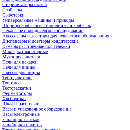
Стерилизаторы ножей
Слайсеры
Сыротерки
Универсальные машины и приводы
Шприцы колбасные - наполнители колбасок
Пекарское и кондитерское оборудование
Аксессуары и дозаторы для пекарского оборудования
Диспенсеры и дозаторы кондитерские
Камеры расстоечные под тележки
Миксеры планетарные
Мукопросеиватели
Печи для пекарен
Печи для пиццы
Прессы для пиццы
Тестоделители
Тестомесы
Тестораскатки
Ферментаторы
Хлеборезки
Шкафы расстоечные
Весы и упаковочное оборудование
Весы электронные
Запайщики лотков
Запайщики пакетов
Термоупаковочные аппараты