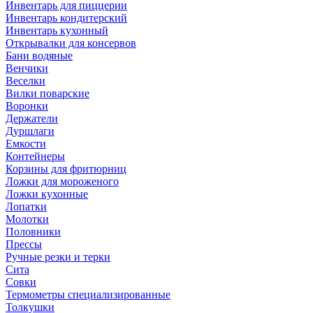
Инвентарь для пиццерии
Инвентарь кондитерский
Инвентарь кухонный
Открывалки для консервов
Бани водяные
Венчики
Веселки
Вилки поварские
Воронки
Держатели
Дуршлаги
Емкости
Контейнеры
Корзины для фритюрниц
Ложки для мороженого
Ложки кухонные
Лопатки
Молотки
Половники
Прессы
Ручные резки и терки
Сита
Совки
Термометры специализированные
Толкушки