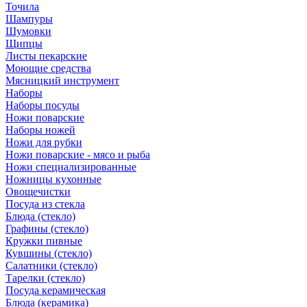
Точила
Шампуры
Шумовки
Щипцы
Листы пекарские
Моющие средства
Мясницкий инструмент
Наборы
Наборы посуды
Ножи поварские
Наборы ножей
Ножи для рубки
Ножи поварские - мясо и рыба
Ножи специализированные
Ножницы кухонные
Овощечистки
Посуда из стекла
Блюда (стекло)
Графины (стекло)
Кружки пивные
Кувшины (стекло)
Салатники (стекло)
Тарелки (стекло)
Посуда керамическая
Блюда (керамика)