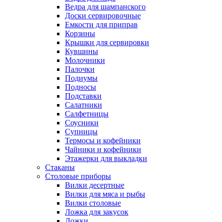
Ведра для шампанского
Доски сервировочные
Емкости для приправ
Корзины
Крышки для сервировки
Кувшины
Молочники
Палочки
Подиумы
Подносы
Подставки
Салатники
Салфетницы
Соусники
Супницы
Термосы и кофейники
Чайники и кофейники
Этажерки для выкладки
Стаканы
Столовые приборы
Вилки десертные
Вилки для мяса и рыбы
Вилки столовые
Ложка для закусок
Ложки