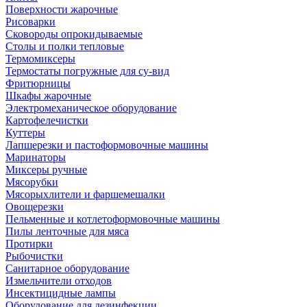
Поверхности жарочные
Рисоварки
Сковороды опрокидываемые
Столы и полки тепловые
Термомиксеры
Термостаты погружные для су-вид
Фритюрницы
Шкафы жарочные
Электромеханическое оборудование
Картофелечистки
Куттеры
Лапшерезки и пастоформовочные машины
Маринаторы
Миксеры ручные
Мясорубки
Мясорыхлители и фаршемешалки
Овощерезки
Пельменные и котлетоформовочные машины
Пилы ленточные для мяса
Протирки
Рыбочистки
Санитарное оборудование
Измельчители отходов
Инсектицидные лампы
Оборудование для дезинфекции