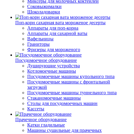
Миксеры для молочных коктейлей
Соковыжималки
Шоколадоварки
Поп-корн сахарная вата мороженое десерты
Аппараты для поп-корна
Аппараты для сахарной ваты
Вафельницы
Граниторы
Фризеры для мороженого
Посудомоечное оборудование
Душирующие устройства
Котломоечные машины
Посудомоечные машины купольного типа
Посудомоечные машины с фронтальной
загрузкой
Посудомоечные машины туннельного типа
Стаканомоечные машины
Столы для посудомоечных машин
Кассеты
Прачечное оборудование
Катки гладильные
Машины сушильные для прачечных