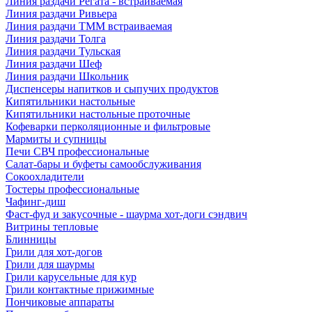
Линия раздачи Регата - встраиваемая
Линия раздачи Ривьера
Линия раздачи ТММ встраиваемая
Линия раздачи Толга
Линия раздачи Тульская
Линия раздачи Шеф
Линия раздачи Школьник
Диспенсеры напитков и сыпучих продуктов
Кипятильники настольные
Кипятильники настольные проточные
Кофеварки перколяционные и фильтровые
Мармиты и супницы
Печи СВЧ профессиональные
Салат-бары и буфеты самообслуживания
Сокоохладители
Тостеры профессиональные
Чафинг-диш
Фаст-фуд и закусочные - шаурма хот-доги сэндвич
Витрины тепловые
Блинницы
Грили для хот-догов
Грили для шаурмы
Грили карусельные для кур
Грили контактные прижимные
Пончиковые аппараты