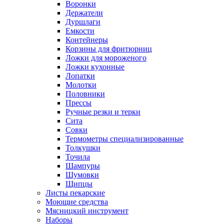
Воронки
Держатели
Дуршлаги
Емкости
Контейнеры
Корзины для фритюрниц
Ложки для мороженого
Ложки кухонные
Лопатки
Молотки
Половники
Прессы
Ручные резки и терки
Сита
Совки
Термометры специализированные
Толкушки
Точила
Шампуры
Шумовки
Щипцы
Листы пекарские
Моющие средства
Мясницкий инструмент
Наборы