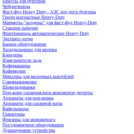
Прессы для бургеров
Чебуречницы
Фаст-фуд Heavy Duty - АЗС хот-доги бургеры
Грили контактные Heavy-Duty
Мармиты-"холдеры" для фаст-фуд Heavy-Duty
Станции рабочие
Фритюрницы автоматические Heavy Duty
Экспресс-печи
Барное оборудование
Холодильники для молока
Блендеры
Измельчители льда
Кофемашины
Кофемолки
Миксеры для молочных коктейлей
Соковыжималки
Шоколадоварки
Поп-корн сахарная вата мороженое десерты
Аппараты для поп-корна
Аппараты для сахарной ваты
Вафельницы
Граниторы
Фризеры для мороженого
Посудомоечное оборудование
Душирующие устройства