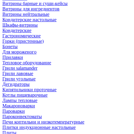
Витрины барные и суши-кейсы
Витрины для ингредиентов
Витрины нейтральные
Кондитерские настольные
Шкафы-витрины
Кондитерские
Гастрономические
Горки (пристенные)
Бонеты
Для мороженого
Прилавки
Тепловое оборудование
Грили salamander
Грили лавовые
Грили угольные
Дегидраторы
Кипятильники проточные
Котлы пищеварочные
Лампы тепловые
Макароноварки
Пароварки
Пароконвектоматы
Печи коптильни и низкотемпературные
Плитки индукционные настольные
Плиты