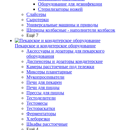
Оборудование для дезинфекции
Стерилизаторы ножей
Слайсеры
Сыротерки
Универсальные машины и приводы
Шприцы колбасные - наполнители колбасок
Ещё 7
Пекарское и кондитерское оборудование
Аксессуары и дозаторы для пекарского
оборудования
Диспенсеры и дозаторы кондитерские
Камеры расстоечные под тележки
Миксеры планетарные
Мукопросеиватели
Печи для пекарен
Печи для пиццы
Прессы для пиццы
Тестоделители
Тестомесы
Тестораскатки
Ферментаторы
Хлеборезки
Шкафы расстоечные
Ещё 4