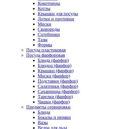
Кокотницы
Котлы
Крышки для посуды
Лотки и противни
Миски
Сковороды
Сотейники
Тазы
Формы
Посуда пластиковая
Посуда фарфоровая
Блюда (фарфор)
Блюдца (фарфор)
Крышки (фарфор)
Миски (фарфор)
Подставки (фарфор)
Салатники (фарфор)
Сахарницы (фарфор)
Тарелки (фарфор)
Чашки (фарфор)
Предметы сервировки
Блюда
Бокалы и рюмки
Вазы
Ведра для льда