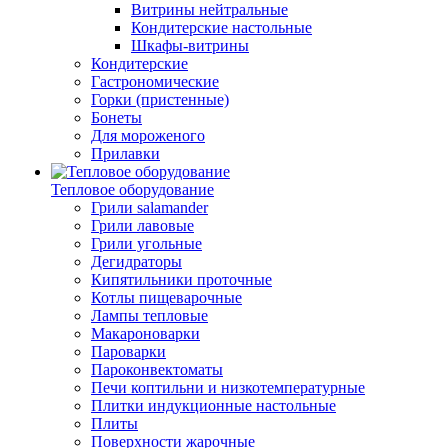
Витрины нейтральные
Кондитерские настольные
Шкафы-витрины
Кондитерские
Гастрономические
Горки (пристенные)
Бонеты
Для мороженого
Прилавки
Тепловое оборудование
Грили salamander
Грили лавовые
Грили угольные
Дегидраторы
Кипятильники проточные
Котлы пищеварочные
Лампы тепловые
Макароноварки
Пароварки
Пароконвектоматы
Печи коптильни и низкотемпературные
Плитки индукционные настольные
Плиты
Поверхности жарочные