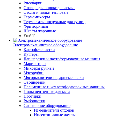
Рисоварки
Сковороды опрокидываемые
Столы и полки тепловые
Термомиксеры
Термостаты погружные для су-вид
Фритюрницы
Шкафы жарочные
Ещё 11
Электромеханическое оборудование
Картофелечистки
Куттеры
Лапшерезки и пастоформовочные машины
Маринаторы
Миксеры ручные
Мясорубки
Мясорыхлители и фаршемешалки
Овощерезки
Пельменные и котлетоформовочные машины
Пилы ленточные для мяса
Протирки
Рыбочистки
Санитарное оборудование
Измельчители отходов
Инсектицидные лампы