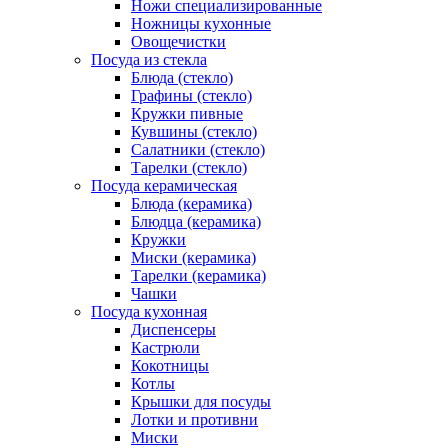
Ножи специализированные
Ножницы кухонные
Овощечистки
Посуда из стекла
Блюда (стекло)
Графины (стекло)
Кружки пивные
Кувшины (стекло)
Салатники (стекло)
Тарелки (стекло)
Посуда керамическая
Блюда (керамика)
Блюдца (керамика)
Кружки
Миски (керамика)
Тарелки (керамика)
Чашки
Посуда кухонная
Диспенсеры
Кастрюли
Кокотницы
Котлы
Крышки для посуды
Лотки и противни
Миски