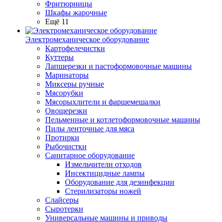
Фритюрницы
Шкафы жарочные
Ещё 11
Электромеханическое оборудование
Картофелечистки
Куттеры
Лапшерезки и пастоформовочные машины
Маринаторы
Миксеры ручные
Мясорубки
Мясорыхлители и фаршемешалки
Овощерезки
Пельменные и котлетоформовочные машины
Пилы ленточные для мяса
Протирки
Рыбочистки
Санитарное оборудование
Измельчители отходов
Инсектицидные лампы
Оборудование для дезинфекции
Стерилизаторы ножей
Слайсеры
Сыротерки
Универсальные машины и приводы