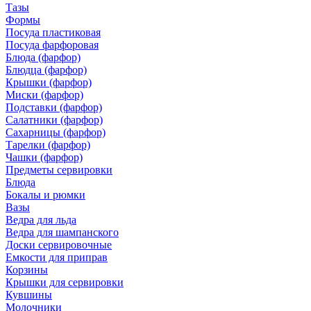
Тазы
Формы
Посуда пластиковая
Посуда фарфоровая
Блюда (фарфор)
Блюдца (фарфор)
Крышки (фарфор)
Миски (фарфор)
Подставки (фарфор)
Салатники (фарфор)
Сахарницы (фарфор)
Тарелки (фарфор)
Чашки (фарфор)
Предметы сервировки
Блюда
Бокалы и рюмки
Вазы
Ведра для льда
Ведра для шампанского
Доски сервировочные
Емкости для приправ
Корзины
Крышки для сервировки
Кувшины
Молочники