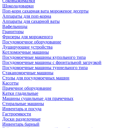
Соковыжималки
Шоколадоварки
Поп-корн сахарная вата мороженое десерты
Аппараты для поп-корна
Аппараты для сахарной ваты
Вафельницы
Граниторы
Фризеры для мороженого
Посудомоечное оборудование
Душирующие устройства
Котломоечные машины
Посудомоечные машины купольного типа
Посудомоечные машины с фронтальной загрузкой
Посудомоечные машины туннельного типа
Стаканомоечные машины
Столы для посудомоечных машин
Кассеты
Прачечное оборудование
Катки гладильные
Машины сушильные для прачечных
Стиральные машины
Инвентарь и посуда
Гастроемкости
Доски разделочные
Инвентарь барный