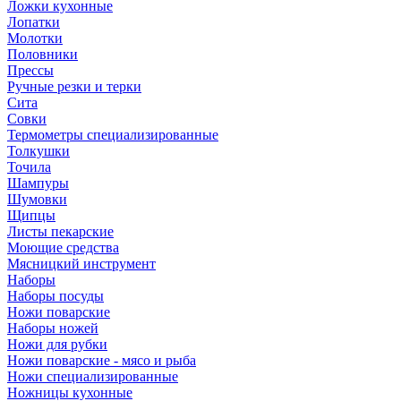
Ложки кухонные
Лопатки
Молотки
Половники
Прессы
Ручные резки и терки
Сита
Совки
Термометры специализированные
Толкушки
Точила
Шампуры
Шумовки
Щипцы
Листы пекарские
Моющие средства
Мясницкий инструмент
Наборы
Наборы посуды
Ножи поварские
Наборы ножей
Ножи для рубки
Ножи поварские - мясо и рыба
Ножи специализированные
Ножницы кухонные