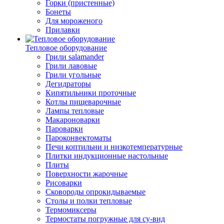
Горки (пристенные)
Бонеты
Для мороженого
Прилавки
Тепловое оборудование
Грили salamander
Грили лавовые
Грили угольные
Дегидраторы
Кипятильники проточные
Котлы пищеварочные
Лампы тепловые
Макароноварки
Пароварки
Пароконвектоматы
Печи коптильни и низкотемпературные
Плитки индукционные настольные
Плиты
Поверхности жарочные
Рисоварки
Сковороды опрокидываемые
Столы и полки тепловые
Термомиксеры
Термостаты погружные для су-вид