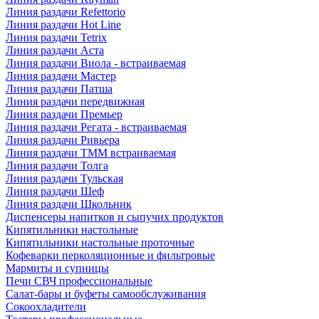
Линия раздачи Refettorio
Линия раздачи Hot Line
Линия раздачи Tetrix
Линия раздачи Аста
Линия раздачи Виола - встраиваемая
Линия раздачи Мастер
Линия раздачи Патша
Линия раздачи передвижная
Линия раздачи Премьер
Линия раздачи Регата - встраиваемая
Линия раздачи Ривьера
Линия раздачи ТММ встраиваемая
Линия раздачи Толга
Линия раздачи Тульская
Линия раздачи Шеф
Линия раздачи Школьник
Диспенсеры напитков и сыпучих продуктов
Кипятильники настольные
Кипятильники настольные проточные
Кофеварки перколяционные и фильтровые
Мармиты и супницы
Печи СВЧ профессиональные
Салат-бары и буфеты самообслуживания
Сокоохладители