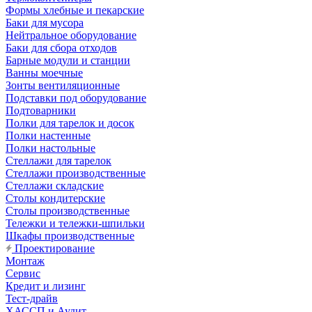
Формы хлебные и пекарские
Баки для мусора
Нейтральное оборудование
Баки для сбора отходов
Барные модули и станции
Ванны моечные
Зонты вентиляционные
Подставки под оборудование
Подтоварники
Полки для тарелок и досок
Полки настенные
Полки настольные
Стеллажи для тарелок
Стеллажи производственные
Стеллажи складские
Столы кондитерские
Столы производственные
Тележки и тележки-шпильки
Шкафы производственные
Проектирование
Монтаж
Сервис
Кредит и лизинг
Тест-драйв
ХАССП и Аудит