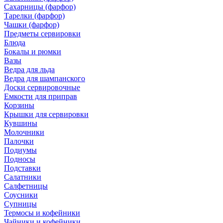
Сахарницы (фарфор)
Тарелки (фарфор)
Чашки (фарфор)
Предметы сервировки
Блюда
Бокалы и рюмки
Вазы
Ведра для льда
Ведра для шампанского
Доски сервировочные
Емкости для приправ
Корзины
Крышки для сервировки
Кувшины
Молочники
Палочки
Подиумы
Подносы
Подставки
Салатники
Салфетницы
Соусники
Супницы
Термосы и кофейники
Чайники и кофейники