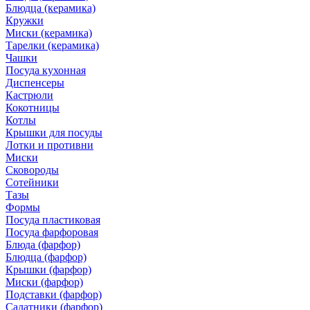
Блюдца (керамика)
Кружки
Миски (керамика)
Тарелки (керамика)
Чашки
Посуда кухонная
Диспенсеры
Кастрюли
Кокотницы
Котлы
Крышки для посуды
Лотки и противни
Миски
Сковороды
Сотейники
Тазы
Формы
Посуда пластиковая
Посуда фарфоровая
Блюда (фарфор)
Блюдца (фарфор)
Крышки (фарфор)
Миски (фарфор)
Подставки (фарфор)
Салатники (фарфор)