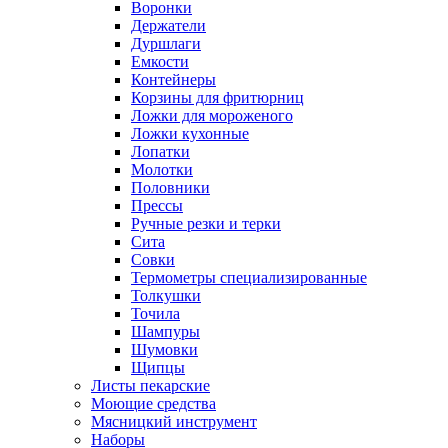
Воронки
Держатели
Дуршлаги
Емкости
Контейнеры
Корзины для фритюрниц
Ложки для мороженого
Ложки кухонные
Лопатки
Молотки
Половники
Прессы
Ручные резки и терки
Сита
Совки
Термометры специализированные
Толкушки
Точила
Шампуры
Шумовки
Щипцы
Листы пекарские
Моющие средства
Мясницкий инструмент
Наборы