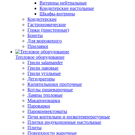
Витрины нейтральные
Кондитерские настольные
Шкафы-витрины
Кондитерские
Гастрономические
Горки (пристенные)
Бонеты
Для мороженого
Прилавки
Тепловое оборудование
Грили salamander
Грили лавовые
Грили угольные
Дегидраторы
Кипятильники проточные
Котлы пищеварочные
Лампы тепловые
Макароноварки
Пароварки
Пароконвектоматы
Печи коптильни и низкотемпературные
Плитки индукционные настольные
Плиты
Поверхности жарочные