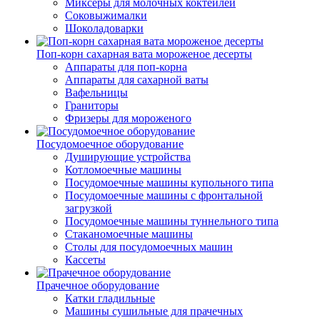
Миксеры для молочных коктейлей
Соковыжималки
Шоколадоварки
Поп-корн сахарная вата мороженое десерты
Аппараты для поп-корна
Аппараты для сахарной ваты
Вафельницы
Граниторы
Фризеры для мороженого
Посудомоечное оборудование
Душирующие устройства
Котломоечные машины
Посудомоечные машины купольного типа
Посудомоечные машины с фронтальной
загрузкой
Посудомоечные машины туннельного типа
Стаканомоечные машины
Столы для посудомоечных машин
Кассеты
Прачечное оборудование
Катки гладильные
Машины сушильные для прачечных