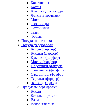
Кокотницы
Котлы
Крышки для посуды
Лотки и противни
Миски
Сковороды
Сотейники
Тазы
Формы
Посуда пластиковая
Посуда фарфоровая
Блюда (фарфор)
Блюдца (фарфор)
Крышки (фарфор)
Миски (фарфор)
Подставки (фарфор)
Салатники (фарфор)
Сахарницы (фарфор)
Тарелки (фарфор)
Чашки (фарфор)
Предметы сервировки
Блюда
Бокалы и рюмки
Вазы
Ведра для льда