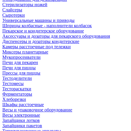
Стерилизаторы ножей
Слайсеры
Сыротерки
Универсальные машины и приводы
Шприцы колбасные - наполнители колбасок
Пекарское и кондитерское оборудование
Аксессуары и дозаторы для пекарского оборудования
Диспенсеры и дозаторы кондитерские
Камеры расстоечные под тележки
Миксеры планетарные
Мукопросеиватели
Печи для пекарен
Печи для пиццы
Прессы для пиццы
Тестоделители
Тестомесы
Тестораскатки
Ферментаторы
Хлеборезки
Шкафы расстоечные
Весы и упаковочное оборудование
Весы электронные
Запайщики лотков
Запайщики пакетов
Термоупаковочные аппараты