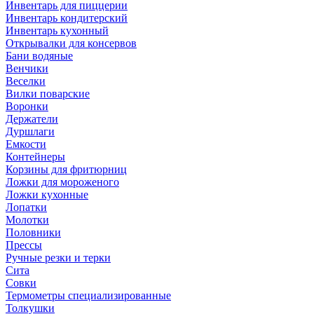
Инвентарь для пиццерии
Инвентарь кондитерский
Инвентарь кухонный
Открывалки для консервов
Бани водяные
Венчики
Веселки
Вилки поварские
Воронки
Держатели
Дуршлаги
Емкости
Контейнеры
Корзины для фритюрниц
Ложки для мороженого
Ложки кухонные
Лопатки
Молотки
Половники
Прессы
Ручные резки и терки
Сита
Совки
Термометры специализированные
Толкушки