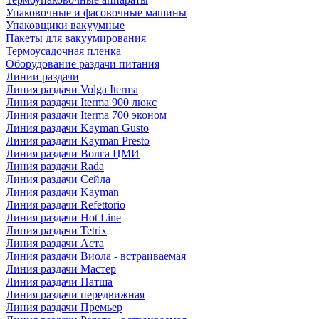
Упаковочные и фасовочные машины
Упаковщики вакуумные
Пакеты для вакуумирования
Термоусадочная пленка
Оборудование раздачи питания
Линии раздачи
Линия раздачи Volga Iterma
Линия раздачи Iterma 900 люкс
Линия раздачи Iterma 700 эконом
Линия раздачи Kayman Gusto
Линия раздачи Kayman Presto
Линия раздачи Волга ЦМИ
Линия раздачи Rada
Линия раздачи Сейла
Линия раздачи Kayman
Линия раздачи Refettorio
Линия раздачи Hot Line
Линия раздачи Tetrix
Линия раздачи Аста
Линия раздачи Виола - встраиваемая
Линия раздачи Мастер
Линия раздачи Патша
Линия раздачи передвижная
Линия раздачи Премьер