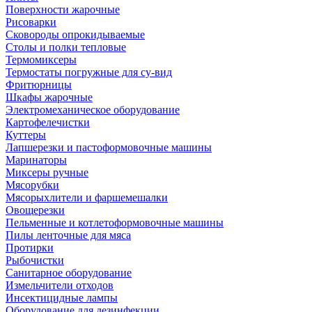
Поверхности жарочные
Рисоварки
Сковороды опрокидываемые
Столы и полки тепловые
Термомиксеры
Термостаты погружные для су-вид
Фритюрницы
Шкафы жарочные
Электромеханическое оборудование
Картофелечистки
Куттеры
Лапшерезки и пастоформовочные машины
Маринаторы
Миксеры ручные
Мясорубки
Мясорыхлители и фаршемешалки
Овощерезки
Пельменные и котлетоформовочные машины
Пилы ленточные для мяса
Протирки
Рыбочистки
Санитарное оборудование
Измельчители отходов
Инсектицидные лампы
Оборудование для дезинфекции