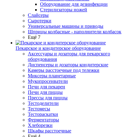
Оборудование для дезинфекции
Стерилизаторы ножей
Слайсеры
Сыротерки
Универсальные машины и приводы
Шприцы колбасные - наполнители колбасок
Ещё 7
Пекарское и кондитерское оборудование
Аксессуары и дозаторы для пекарского
оборудования
Диспенсеры и дозаторы кондитерские
Камеры расстоечные под тележки
Миксеры планетарные
Мукопросеиватели
Печи для пекарен
Печи для пиццы
Прессы для пиццы
Тестоделители
Тестомесы
Тестораскатки
Ферментаторы
Хлеборезки
Шкафы расстоечные
Ещё 4