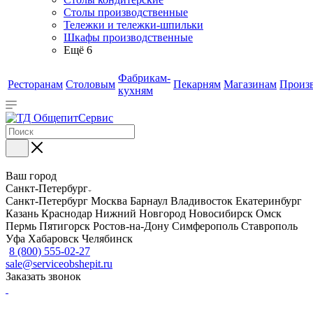
Столы производственные
Тележки и тележки-шпильки
Шкафы производственные
Ещё 6
Фабрикам-
Ресторанам
Столовым
Пекарням
Магазинам
Произ
кухням
Ваш город
Санкт-Петербург
Санкт-Петербург
Москва
Барнаул
Владивосток
Екатеринбург
Казань
Краснодар
Нижний Новгород
Новосибирск
Омск
Пермь
Пятигорск
Ростов-на-Дону
Симферополь
Ставрополь
Уфа
Хабаровск
Челябинск
8 (800) 555-02-27
sale@serviceobshepit.ru
Заказать звонок