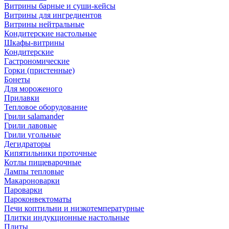
Витрины барные и суши-кейсы
Витрины для ингредиентов
Витрины нейтральные
Кондитерские настольные
Шкафы-витрины
Кондитерские
Гастрономические
Горки (пристенные)
Бонеты
Для мороженого
Прилавки
Тепловое оборудование
Грили salamander
Грили лавовые
Грили угольные
Дегидраторы
Кипятильники проточные
Котлы пищеварочные
Лампы тепловые
Макароноварки
Пароварки
Пароконвектоматы
Печи коптильни и низкотемпературные
Плитки индукционные настольные
Плиты