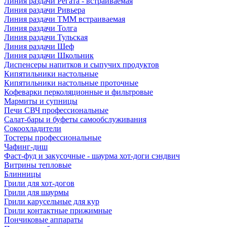
Линия раздачи Регата - встраиваемая
Линия раздачи Ривьера
Линия раздачи ТММ встраиваемая
Линия раздачи Толга
Линия раздачи Тульская
Линия раздачи Шеф
Линия раздачи Школьник
Диспенсеры напитков и сыпучих продуктов
Кипятильники настольные
Кипятильники настольные проточные
Кофеварки перколяционные и фильтровые
Мармиты и супницы
Печи СВЧ профессиональные
Салат-бары и буфеты самообслуживания
Сокоохладители
Тостеры профессиональные
Чафинг-диш
Фаст-фуд и закусочные - шаурма хот-доги сэндвич
Витрины тепловые
Блинницы
Грили для хот-догов
Грили для шаурмы
Грили карусельные для кур
Грили контактные прижимные
Пончиковые аппараты