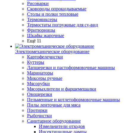
Рисоварки
Сковороды опрокидываемые
Столы и полки тепловые
Термомиксеры
Термостаты погружные для су-вид
Фритюрницы
Шкафы жарочные
Ещё 11
Электромеханическое оборудование
Картофелечистки
Куттеры
Лапшерезки и пастоформовочные машины
Маринаторы
Миксеры ручные
Мясорубки
Мясорыхлители и фаршемешалки
Овощерезки
Пельменные и котлетоформовочные машины
Пилы ленточные для мяса
Протирки
Рыбочистки
Санитарное оборудование
Измельчители отходов
Инсектицидные лампы