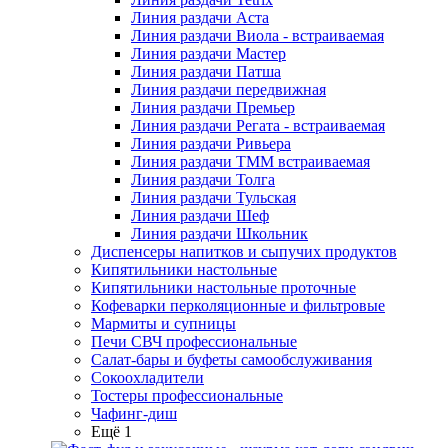
Линия раздачи Аста
Линия раздачи Виола - встраиваемая
Линия раздачи Мастер
Линия раздачи Патша
Линия раздачи передвижная
Линия раздачи Премьер
Линия раздачи Регата - встраиваемая
Линия раздачи Ривьера
Линия раздачи ТММ встраиваемая
Линия раздачи Толга
Линия раздачи Тульская
Линия раздачи Шеф
Линия раздачи Школьник
Диспенсеры напитков и сыпучих продуктов
Кипятильники настольные
Кипятильники настольные проточные
Кофеварки перколяционные и фильтровые
Мармиты и супницы
Печи СВЧ профессиональные
Салат-бары и буфеты самообслуживания
Сокоохладители
Тостеры профессиональные
Чафинг-диш
Ещё 1