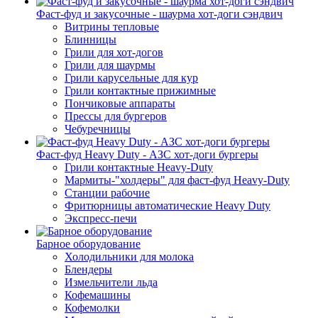
Фаст-фуд и закусочные - шаурма хот-доги сэндвич
Витрины тепловые
Блинницы
Грили для хот-догов
Грили для шаурмы
Грили карусельные для кур
Грили контактные прижимные
Пончиковые аппараты
Прессы для бургеров
Чебуречницы
Фаст-фуд Heavy Duty - АЗС хот-доги бургеры
Грили контактные Heavy-Duty
Мармиты-"холдеры" для фаст-фуд Heavy-Duty
Станции рабочие
Фритюрницы автоматические Heavy Duty
Экспресс-печи
Барное оборудование
Холодильники для молока
Блендеры
Измельчители льда
Кофемашины
Кофемолки