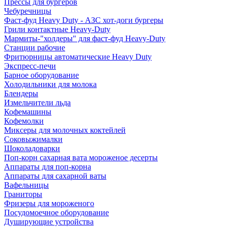
Прессы для бургеров
Чебуречницы
Фаст-фуд Heavy Duty - АЗС хот-доги бургеры
Грили контактные Heavy-Duty
Мармиты-"холдеры" для фаст-фуд Heavy-Duty
Станции рабочие
Фритюрницы автоматические Heavy Duty
Экспресс-печи
Барное оборудование
Холодильники для молока
Блендеры
Измельчители льда
Кофемашины
Кофемолки
Миксеры для молочных коктейлей
Соковыжималки
Шоколадоварки
Поп-корн сахарная вата мороженое десерты
Аппараты для поп-корна
Аппараты для сахарной ваты
Вафельницы
Граниторы
Фризеры для мороженого
Посудомоечное оборудование
Душирующие устройства