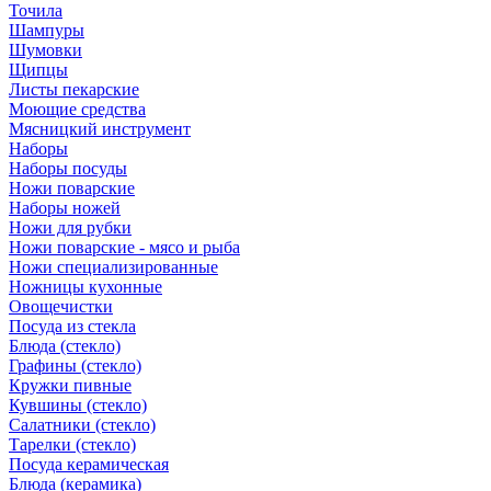
Точила
Шампуры
Шумовки
Щипцы
Листы пекарские
Моющие средства
Мясницкий инструмент
Наборы
Наборы посуды
Ножи поварские
Наборы ножей
Ножи для рубки
Ножи поварские - мясо и рыба
Ножи специализированные
Ножницы кухонные
Овощечистки
Посуда из стекла
Блюда (стекло)
Графины (стекло)
Кружки пивные
Кувшины (стекло)
Салатники (стекло)
Тарелки (стекло)
Посуда керамическая
Блюда (керамика)