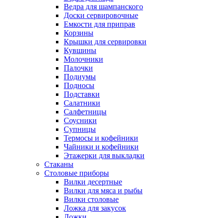
Ведра для шампанского
Доски сервировочные
Емкости для приправ
Корзины
Крышки для сервировки
Кувшины
Молочники
Палочки
Подиумы
Подносы
Подставки
Салатники
Салфетницы
Соусники
Супницы
Термосы и кофейники
Чайники и кофейники
Этажерки для выкладки
Стаканы
Столовые приборы
Вилки десертные
Вилки для мяса и рыбы
Вилки столовые
Ложка для закусок
Ложки