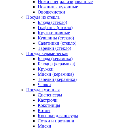
Ножи специализированные
Ножницы кухонные
Овощечистки
Посуда из стекла
Блюда (стекло)
Графины (стекло)
Кружки пивные
Кувшины (стекло)
Салатники (стекло)
Тарелки (стекло)
Посуда керамическая
Блюда (керамика)
Блюдца (керамика)
Кружки
Миски (керамика)
Тарелки (керамика)
Чашки
Посуда кухонная
Диспенсеры
Кастрюли
Кокотницы
Котлы
Крышки для посуды
Лотки и противни
Миски