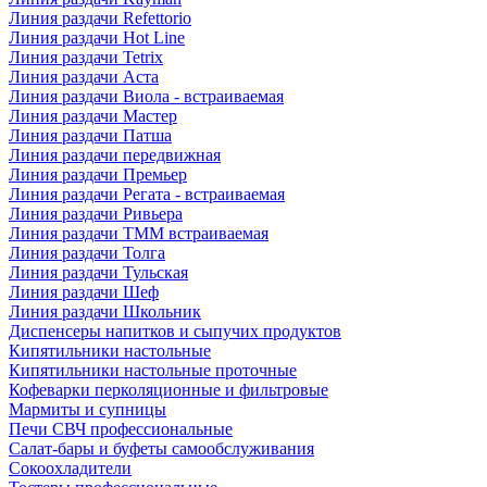
Линия раздачи Refettorio
Линия раздачи Hot Line
Линия раздачи Tetrix
Линия раздачи Аста
Линия раздачи Виола - встраиваемая
Линия раздачи Мастер
Линия раздачи Патша
Линия раздачи передвижная
Линия раздачи Премьер
Линия раздачи Регата - встраиваемая
Линия раздачи Ривьера
Линия раздачи ТММ встраиваемая
Линия раздачи Толга
Линия раздачи Тульская
Линия раздачи Шеф
Линия раздачи Школьник
Диспенсеры напитков и сыпучих продуктов
Кипятильники настольные
Кипятильники настольные проточные
Кофеварки перколяционные и фильтровые
Мармиты и супницы
Печи СВЧ профессиональные
Салат-бары и буфеты самообслуживания
Сокоохладители