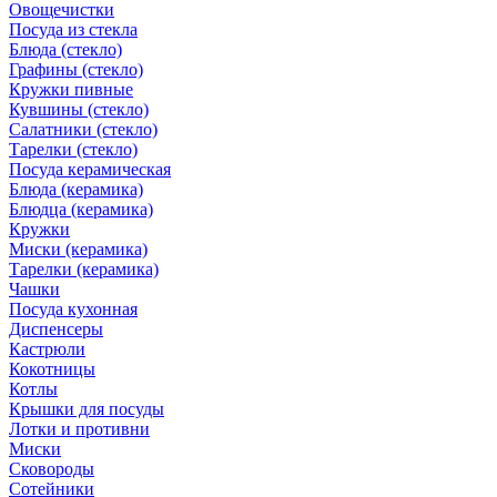
Овощечистки
Посуда из стекла
Блюда (стекло)
Графины (стекло)
Кружки пивные
Кувшины (стекло)
Салатники (стекло)
Тарелки (стекло)
Посуда керамическая
Блюда (керамика)
Блюдца (керамика)
Кружки
Миски (керамика)
Тарелки (керамика)
Чашки
Посуда кухонная
Диспенсеры
Кастрюли
Кокотницы
Котлы
Крышки для посуды
Лотки и противни
Миски
Сковороды
Сотейники