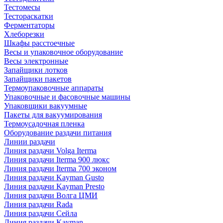
Тестомесы
Тестораскатки
Ферментаторы
Хлеборезки
Шкафы расстоечные
Весы и упаковочное оборудование
Весы электронные
Запайщики лотков
Запайщики пакетов
Термоупаковочные аппараты
Упаковочные и фасовочные машины
Упаковщики вакуумные
Пакеты для вакуумирования
Термоусадочная пленка
Оборудование раздачи питания
Линии раздачи
Линия раздачи Volga Iterma
Линия раздачи Iterma 900 люкс
Линия раздачи Iterma 700 эконом
Линия раздачи Kayman Gusto
Линия раздачи Kayman Presto
Линия раздачи Волга ЦМИ
Линия раздачи Rada
Линия раздачи Сейла
Линия раздачи Kayman