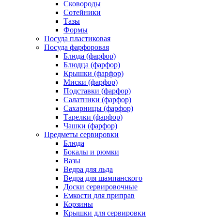
Сковороды
Сотейники
Тазы
Формы
Посуда пластиковая
Посуда фарфоровая
Блюда (фарфор)
Блюдца (фарфор)
Крышки (фарфор)
Миски (фарфор)
Подставки (фарфор)
Салатники (фарфор)
Сахарницы (фарфор)
Тарелки (фарфор)
Чашки (фарфор)
Предметы сервировки
Блюда
Бокалы и рюмки
Вазы
Ведра для льда
Ведра для шампанского
Доски сервировочные
Емкости для приправ
Корзины
Крышки для сервировки