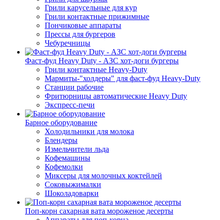
Грили карусельные для кур
Грили контактные прижимные
Пончиковые аппараты
Прессы для бургеров
Чебуречницы
Фаст-фуд Heavy Duty - АЗС хот-доги бургеры
Грили контактные Heavy-Duty
Мармиты-"холдеры" для фаст-фуд Heavy-Duty
Станции рабочие
Фритюрницы автоматические Heavy Duty
Экспресс-печи
Барное оборудование
Холодильники для молока
Блендеры
Измельчители льда
Кофемашины
Кофемолки
Миксеры для молочных коктейлей
Соковыжималки
Шоколадоварки
Поп-корн сахарная вата мороженое десерты
Аппараты для поп-корна