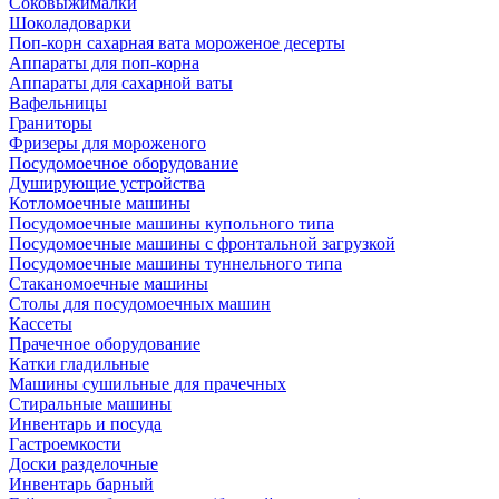
Соковыжималки
Шоколадоварки
Поп-корн сахарная вата мороженое десерты
Аппараты для поп-корна
Аппараты для сахарной ваты
Вафельницы
Граниторы
Фризеры для мороженого
Посудомоечное оборудование
Душирующие устройства
Котломоечные машины
Посудомоечные машины купольного типа
Посудомоечные машины с фронтальной загрузкой
Посудомоечные машины туннельного типа
Стаканомоечные машины
Столы для посудомоечных машин
Кассеты
Прачечное оборудование
Катки гладильные
Машины сушильные для прачечных
Стиральные машины
Инвентарь и посуда
Гастроемкости
Доски разделочные
Инвентарь барный