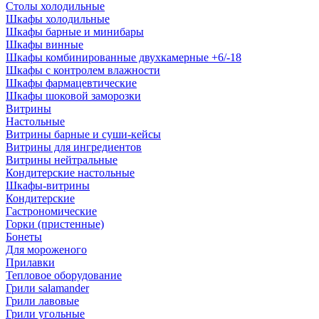
Столы холодильные
Шкафы холодильные
Шкафы барные и минибары
Шкафы винные
Шкафы комбинированные двухкамерные +6/-18
Шкафы с контролем влажности
Шкафы фармацевтические
Шкафы шоковой заморозки
Витрины
Настольные
Витрины барные и суши-кейсы
Витрины для ингредиентов
Витрины нейтральные
Кондитерские настольные
Шкафы-витрины
Кондитерские
Гастрономические
Горки (пристенные)
Бонеты
Для мороженого
Прилавки
Тепловое оборудование
Грили salamander
Грили лавовые
Грили угольные