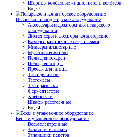
Шприцы колбасные - наполнители колбасок
Ещё 7
Пекарское и кондитерское оборудование
Аксессуары и дозаторы для пекарского
оборудования
Диспенсеры и дозаторы кондитерские
Камеры расстоечные под тележки
Миксеры планетарные
Мукопросеиватели
Печи для пекарен
Печи для пиццы
Прессы для пиццы
Тестоделители
Тестомесы
Тестораскатки
Ферментаторы
Хлеборезки
Шкафы расстоечные
Ещё 4
Весы и упаковочное оборудование
Весы электронные
Запайщики лотков
Запайщики пакетов