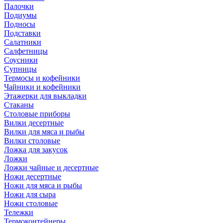
Палочки
Подиумы
Подносы
Подставки
Салатники
Салфетницы
Соусники
Супницы
Термосы и кофейники
Чайники и кофейники
Этажерки для выкладки
Стаканы
Столовые приборы
Вилки десертные
Вилки для мяса и рыбы
Вилки столовые
Ложка для закусок
Ложки
Ложки чайные и десертные
Ножи десертные
Ножи для мяса и рыбы
Ножи для сыра
Ножи столовые
Тележки
Термоконтейнеры