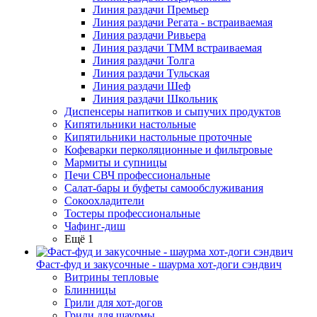
Линия раздачи Премьер
Линия раздачи Регата - встраиваемая
Линия раздачи Ривьера
Линия раздачи ТММ встраиваемая
Линия раздачи Толга
Линия раздачи Тульская
Линия раздачи Шеф
Линия раздачи Школьник
Диспенсеры напитков и сыпучих продуктов
Кипятильники настольные
Кипятильники настольные проточные
Кофеварки перколяционные и фильтровые
Мармиты и супницы
Печи СВЧ профессиональные
Салат-бары и буфеты самообслуживания
Сокоохладители
Тостеры профессиональные
Чафинг-диш
Ещё 1
Фаст-фуд и закусочные - шаурма хот-доги сэндвич
Витрины тепловые
Блинницы
Грили для хот-догов
Грили для шаурмы