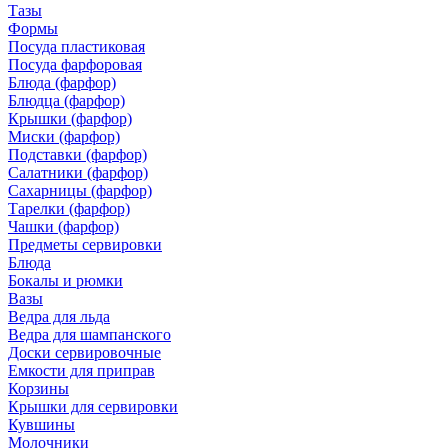
Тазы
Формы
Посуда пластиковая
Посуда фарфоровая
Блюда (фарфор)
Блюдца (фарфор)
Крышки (фарфор)
Миски (фарфор)
Подставки (фарфор)
Салатники (фарфор)
Сахарницы (фарфор)
Тарелки (фарфор)
Чашки (фарфор)
Предметы сервировки
Блюда
Бокалы и рюмки
Вазы
Ведра для льда
Ведра для шампанского
Доски сервировочные
Емкости для приправ
Корзины
Крышки для сервировки
Кувшины
Молочники