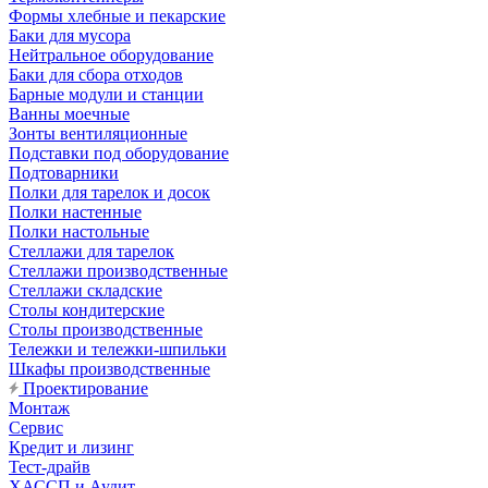
Формы хлебные и пекарские
Баки для мусора
Нейтральное оборудование
Баки для сбора отходов
Барные модули и станции
Ванны моечные
Зонты вентиляционные
Подставки под оборудование
Подтоварники
Полки для тарелок и досок
Полки настенные
Полки настольные
Стеллажи для тарелок
Стеллажи производственные
Стеллажи складские
Столы кондитерские
Столы производственные
Тележки и тележки-шпильки
Шкафы производственные
Проектирование
Монтаж
Сервис
Кредит и лизинг
Тест-драйв
ХАССП и Аудит