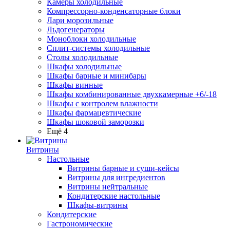
Камеры холодильные
Компрессорно-конденсаторные блоки
Лари морозильные
Льдогенераторы
Моноблоки холодильные
Сплит-системы холодильные
Столы холодильные
Шкафы холодильные
Шкафы барные и минибары
Шкафы винные
Шкафы комбинированные двухкамерные +6/-18
Шкафы с контролем влажности
Шкафы фармацевтические
Шкафы шоковой заморозки
Ещё 4
Витрины
Настольные
Витрины барные и суши-кейсы
Витрины для ингредиентов
Витрины нейтральные
Кондитерские настольные
Шкафы-витрины
Кондитерские
Гастрономические