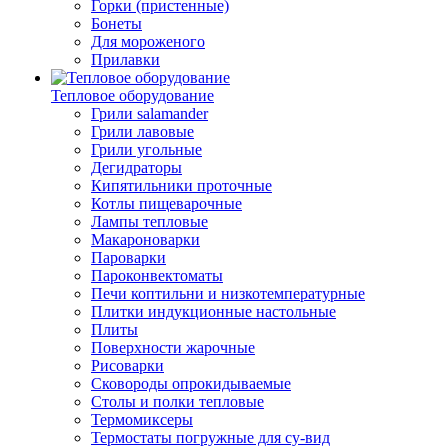
Горки (пристенные)
Бонеты
Для мороженого
Прилавки
Тепловое оборудование
Грили salamander
Грили лавовые
Грили угольные
Дегидраторы
Кипятильники проточные
Котлы пищеварочные
Лампы тепловые
Макароноварки
Пароварки
Пароконвектоматы
Печи коптильни и низкотемпературные
Плитки индукционные настольные
Плиты
Поверхности жарочные
Рисоварки
Сковороды опрокидываемые
Столы и полки тепловые
Термомиксеры
Термостаты погружные для су-вид