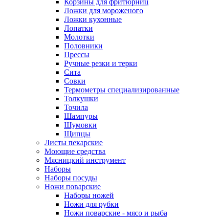
Корзины для фритюрниц
Ложки для мороженого
Ложки кухонные
Лопатки
Молотки
Половники
Прессы
Ручные резки и терки
Сита
Совки
Термометры специализированные
Толкушки
Точила
Шампуры
Шумовки
Щипцы
Листы пекарские
Моющие средства
Мясницкий инструмент
Наборы
Наборы посуды
Ножи поварские
Наборы ножей
Ножи для рубки
Ножи поварские - мясо и рыба