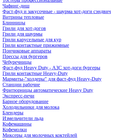
Тостеры профессиональные
Чафинг-диш
Фаст-фуд и закусочные - шаурма хот-доги сэндвич
Витрины тепловые
Блинницы
Грили для хот-догов
Грили для шаурмы
Грили карусельные для кур
Грили контактные прижимные
Пончиковые аппараты
Прессы для бургеров
Чебуречницы
Фаст-фуд Heavy Duty - АЗС хот-доги бургеры
Грили контактные Heavy-Duty
Мармиты-"холдеры" для фаст-фуд Heavy-Duty
Станции рабочие
Фритюрницы автоматические Heavy Duty
Экспресс-печи
Барное оборудование
Холодильники для молока
Блендеры
Измельчители льда
Кофемашины
Кофемолки
Миксеры для молочных коктейлей