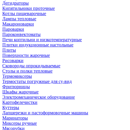
Дегидраторы
Кипятильники проточные
Котлы пищеварочные
Лампы тепловые
Макароноварки
Пароварки
Пароконвектоматы
Печи коптильни и низкотемпературные
Плитки индукционные настольные
Плиты
Поверхности жарочные
Рисоварки
Сковороды опрокидываемые
Столы и полки тепловые
Термомиксеры
Термостаты погружные для су-вид
Фритюрницы
Шкафы жарочные
Электромеханическое оборудование
Картофелечистки
Куттеры
Лапшерезки и пастоформовочные машины
Маринаторы
Миксеры ручные
Мясорубки