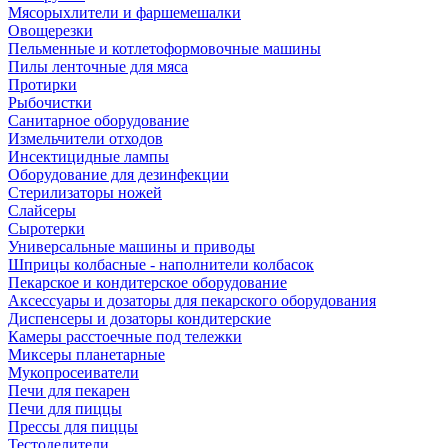
Мясорыхлители и фаршемешалки
Овощерезки
Пельменные и котлетоформовочные машины
Пилы ленточные для мяса
Протирки
Рыбочистки
Санитарное оборудование
Измельчители отходов
Инсектицидные лампы
Оборудование для дезинфекции
Стерилизаторы ножей
Слайсеры
Сыротерки
Универсальные машины и приводы
Шприцы колбасные - наполнители колбасок
Пекарское и кондитерское оборудование
Аксессуары и дозаторы для пекарского оборудования
Диспенсеры и дозаторы кондитерские
Камеры расстоечные под тележки
Миксеры планетарные
Мукопросеиватели
Печи для пекарен
Печи для пиццы
Прессы для пиццы
Тестоделители