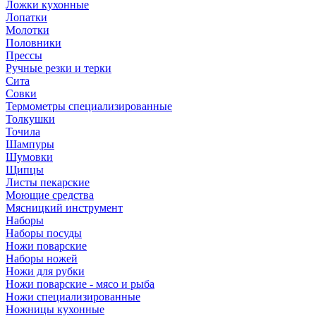
Ложки кухонные
Лопатки
Молотки
Половники
Прессы
Ручные резки и терки
Сита
Совки
Термометры специализированные
Толкушки
Точила
Шампуры
Шумовки
Щипцы
Листы пекарские
Моющие средства
Мясницкий инструмент
Наборы
Наборы посуды
Ножи поварские
Наборы ножей
Ножи для рубки
Ножи поварские - мясо и рыба
Ножи специализированные
Ножницы кухонные