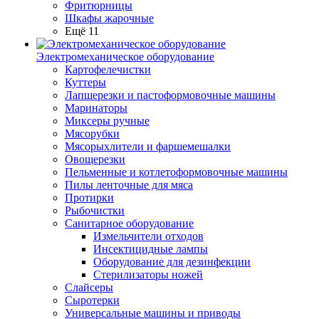
Фритюрницы
Шкафы жарочные
Ещё 11
Электромеханическое оборудование
Картофелечистки
Куттеры
Лапшерезки и пастоформовочные машины
Маринаторы
Миксеры ручные
Мясорубки
Мясорыхлители и фаршемешалки
Овощерезки
Пельменные и котлетоформовочные машины
Пилы ленточные для мяса
Протирки
Рыбочистки
Санитарное оборудование
Измельчители отходов
Инсектицидные лампы
Оборудование для дезинфекции
Стерилизаторы ножей
Слайсеры
Сыротерки
Универсальные машины и приводы