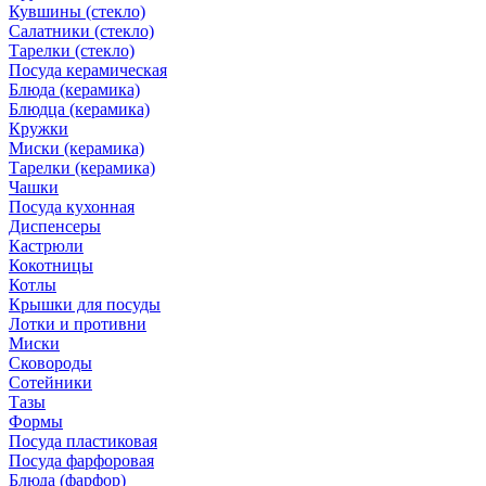
Кувшины (стекло)
Салатники (стекло)
Тарелки (стекло)
Посуда керамическая
Блюда (керамика)
Блюдца (керамика)
Кружки
Миски (керамика)
Тарелки (керамика)
Чашки
Посуда кухонная
Диспенсеры
Кастрюли
Кокотницы
Котлы
Крышки для посуды
Лотки и противни
Миски
Сковороды
Сотейники
Тазы
Формы
Посуда пластиковая
Посуда фарфоровая
Блюда (фарфор)