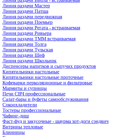
Линия раздачи Виола - встраиваемая
Линия раздачи Мастер
Линия раздачи Патша
Линия раздачи передвижная
Линия раздачи Премьер
Линия раздачи Регата - встраиваемая
Линия раздачи Ривьера
Линия раздачи ТММ встраиваемая
Линия раздачи Толга
Линия раздачи Тульская
Линия раздачи Шеф
Линия раздачи Школьник
Диспенсеры напитков и сыпучих продуктов
Кипятильники настольные
Кипятильники настольные проточные
Кофеварки перколяционные и фильтровые
Мармиты и супницы
Печи СВЧ профессиональные
Салат-бары и буфеты самообслуживания
Сокоохладители
Тостеры профессиональные
Чафинг-диш
Фаст-фуд и закусочные - шаурма хот-доги сэндвич
Витрины тепловые
Блинницы