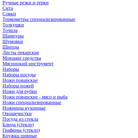
Ручные резки и терки
Сита
Совки
Термометры специализированные
Толкушки
Точила
Шампуры
Шумовки
Щипцы
Листы пекарские
Моющие средства
Мясницкий инструмент
Наборы
Наборы посуды
Ножи поварские
Наборы ножей
Ножи для рубки
Ножи поварские - мясо и рыба
Ножи специализированные
Ножницы кухонные
Овощечистки
Посуда из стекла
Блюда (стекло)
Графины (стекло)
Кружки пивные