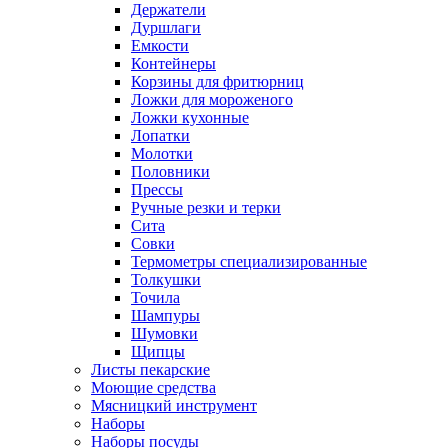
Держатели
Дуршлаги
Емкости
Контейнеры
Корзины для фритюрниц
Ложки для мороженого
Ложки кухонные
Лопатки
Молотки
Половники
Прессы
Ручные резки и терки
Сита
Совки
Термометры специализированные
Толкушки
Точила
Шампуры
Шумовки
Щипцы
Листы пекарские
Моющие средства
Мясницкий инструмент
Наборы
Наборы посуды