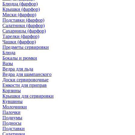
Блюдца (фарфор)
Крышки (фарфор)
Миски (фарфор)
Подставки (фарфор)
Салатники (фарфор)
Сахарницы (фарфор)
Тарелки (фарфор)
Чашки (фарфор)
Предметы сервировки
Блюда
Бокалы и рюмки
Вазы
Ведра для льда
Ведра для шампанского
Доски сервировочные
Емкости для приправ
Корзины
Крышки для сервировки
Кувшины
Молочники
Палочки
Подиумы
Подносы
Подставки
Салатники