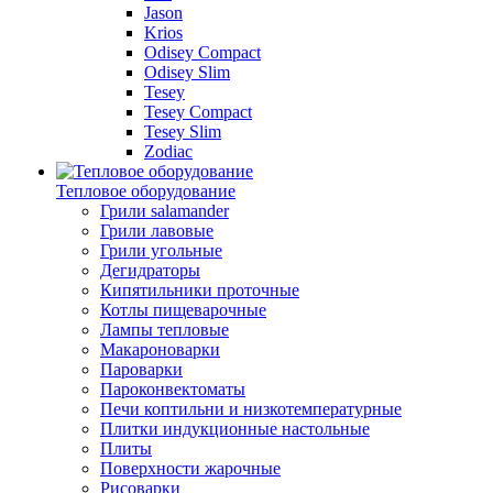
Jason
Krios
Odisey Compact
Odisey Slim
Tesey
Tesey Compact
Tesey Slim
Zodiac
Тепловое оборудование
Грили salamander
Грили лавовые
Грили угольные
Дегидраторы
Кипятильники проточные
Котлы пищеварочные
Лампы тепловые
Макароноварки
Пароварки
Пароконвектоматы
Печи коптильни и низкотемпературные
Плитки индукционные настольные
Плиты
Поверхности жарочные
Рисоварки