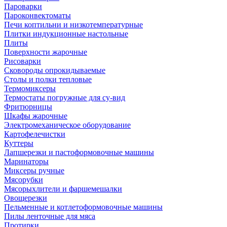
Пароварки
Пароконвектоматы
Печи коптильни и низкотемпературные
Плитки индукционные настольные
Плиты
Поверхности жарочные
Рисоварки
Сковороды опрокидываемые
Столы и полки тепловые
Термомиксеры
Термостаты погружные для су-вид
Фритюрницы
Шкафы жарочные
Электромеханическое оборудование
Картофелечистки
Куттеры
Лапшерезки и пастоформовочные машины
Маринаторы
Миксеры ручные
Мясорубки
Мясорыхлители и фаршемешалки
Овощерезки
Пельменные и котлетоформовочные машины
Пилы ленточные для мяса
Протирки