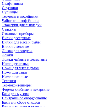
Салфетницы
Соусники
Супницы
Термосы и кофейники
Чайники и кофейники
Этажерки для выкладки
Стаканы
Столовые приборы
Вилки десертные
Вилки для мяса и рыбы
Вилки столовые
Ложка для закусок
Ложки
Ложки чайные и десертные
Ножи десертные
Ножи для мяса и рыбы
Ножи для сыра
Ножи столовые
Тележки
Термоконтейнеры
Формы хлебные и пекарские
Баки для мусора
Нейтральное оборудование
Баки для сбора отходов
Барные модули и станции