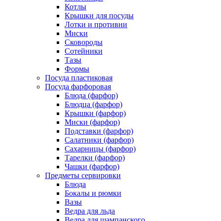
Котлы
Крышки для посуды
Лотки и противни
Миски
Сковороды
Сотейники
Тазы
Формы
Посуда пластиковая
Посуда фарфоровая
Блюда (фарфор)
Блюдца (фарфор)
Крышки (фарфор)
Миски (фарфор)
Подставки (фарфор)
Салатники (фарфор)
Сахарницы (фарфор)
Тарелки (фарфор)
Чашки (фарфор)
Предметы сервировки
Блюда
Бокалы и рюмки
Вазы
Ведра для льда
Ведра для шампанского