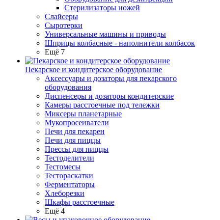
Стерилизаторы ножей
Слайсеры
Сыротерки
Универсальные машины и приводы
Шприцы колбасные - наполнители колбасок
Ещё 7
Пекарское и кондитерское оборудование
Аксессуары и дозаторы для пекарского
оборудования
Диспенсеры и дозаторы кондитерские
Камеры расстоечные под тележки
Миксеры планетарные
Мукопросеиватели
Печи для пекарен
Печи для пиццы
Прессы для пиццы
Тестоделители
Тестомесы
Тестораскатки
Ферментаторы
Хлеборезки
Шкафы расстоечные
Ещё 4