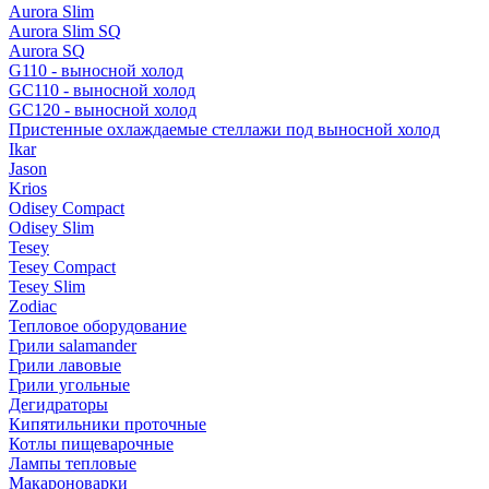
Aurora Slim
Aurora Slim SQ
Aurora SQ
G110 - выносной холод
GC110 - выносной холод
GC120 - выносной холод
Пристенные охлаждаемые стеллажи под выносной холод
Ikar
Jason
Krios
Odisey Compact
Odisey Slim
Tesey
Tesey Compact
Tesey Slim
Zodiac
Тепловое оборудование
Грили salamander
Грили лавовые
Грили угольные
Дегидраторы
Кипятильники проточные
Котлы пищеварочные
Лампы тепловые
Макароноварки