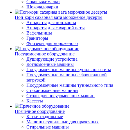
Соковыжималки
Шоколадоварки
Поп-корн сахарная вата мороженое десерты
Аппараты для поп-корна
Аппараты для сахарной ваты
Вафельницы
Граниторы
Фризеры для мороженого
Посудомоечное оборудование
Душирующие устройства
Котломоечные машины
Посудомоечные машины купольного типа
Посудомоечные машины с фронтальной
загрузкой
Посудомоечные машины туннельного типа
Стаканомоечные машины
Столы для посудомоечных машин
Кассеты
Прачечное оборудование
Катки гладильные
Машины сушильные для прачечных
Стиральные машины