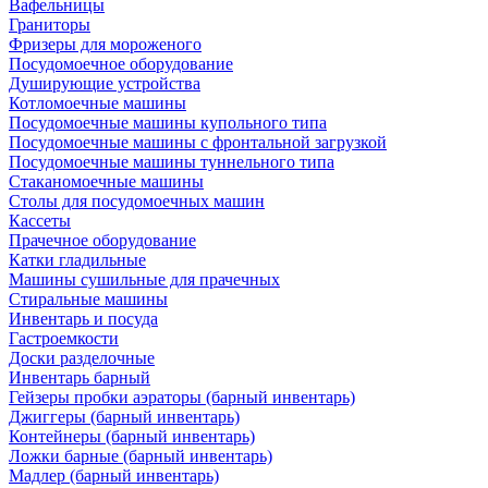
Вафельницы
Граниторы
Фризеры для мороженого
Посудомоечное оборудование
Душирующие устройства
Котломоечные машины
Посудомоечные машины купольного типа
Посудомоечные машины с фронтальной загрузкой
Посудомоечные машины туннельного типа
Стаканомоечные машины
Столы для посудомоечных машин
Кассеты
Прачечное оборудование
Катки гладильные
Машины сушильные для прачечных
Стиральные машины
Инвентарь и посуда
Гастроемкости
Доски разделочные
Инвентарь барный
Гейзеры пробки аэраторы (барный инвентарь)
Джиггеры (барный инвентарь)
Контейнеры (барный инвентарь)
Ложки барные (барный инвентарь)
Мадлер (барный инвентарь)