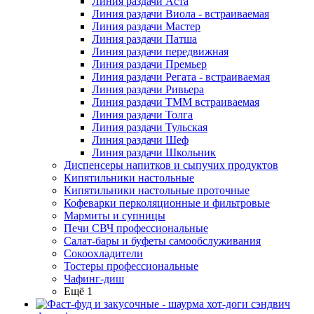
Линия раздачи Аста
Линия раздачи Виола - встраиваемая
Линия раздачи Мастер
Линия раздачи Патша
Линия раздачи передвижная
Линия раздачи Премьер
Линия раздачи Регата - встраиваемая
Линия раздачи Ривьера
Линия раздачи ТММ встраиваемая
Линия раздачи Толга
Линия раздачи Тульская
Линия раздачи Шеф
Линия раздачи Школьник
Диспенсеры напитков и сыпучих продуктов
Кипятильники настольные
Кипятильники настольные проточные
Кофеварки перколяционные и фильтровые
Мармиты и супницы
Печи СВЧ профессиональные
Салат-бары и буфеты самообслуживания
Сокоохладители
Тостеры профессиональные
Чафинг-диш
Ещё 1