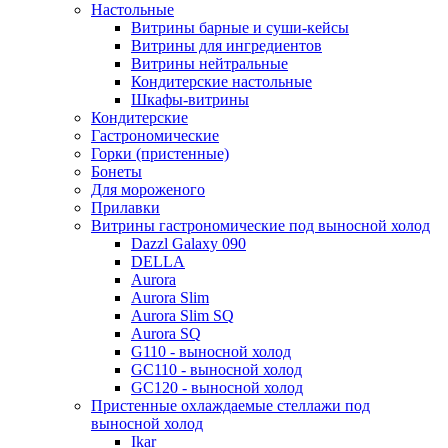
Настольные
Витрины барные и суши-кейсы
Витрины для ингредиентов
Витрины нейтральные
Кондитерские настольные
Шкафы-витрины
Кондитерские
Гастрономические
Горки (пристенные)
Бонеты
Для мороженого
Прилавки
Витрины гастрономические под выносной холод
Dazzl Galaxy 090
DELLA
Aurora
Aurora Slim
Aurora Slim SQ
Aurora SQ
G110 - выносной холод
GC110 - выносной холод
GC120 - выносной холод
Пристенные охлаждаемые стеллажи под
выносной холод
Ikar