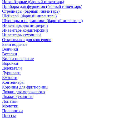
Ножи барные (барный инвентарь)
Приборы для фуршетов (барный инвентарь)
Стрейнеры (барный инвентарь)
Шейкеры (барный инвентарь)
Штопоры и нарзанники (барный инвентарь)
Инвентарь для пиццерии
Инвентарь кондитерский
Инвентарь кухонный
Открывалки для консервов
Бани водяные
Венчики
Веселки
Вилки поварские
Воронки
Держатели
Дуршлаги
Емкости
Контейнеры
Корзины для фритюрниц
Ложки для мороженого
Ложки кухонные
Лопатки
Молотки
Половники
Прессы