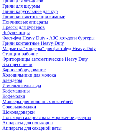
Грили для хот-догов
Грили для шаурмы
Грили карусельные для кур
Грили контактные прижимные
Пончиковые аппараты
Прессы для бургеров
Чебуречницы
Фаст-фуд Heavy Duty - АЗС хот-доги бургеры
Грили контактные Heavy-Duty
Мармиты-"холдеры" для фаст-фуд Heavy-Duty
Станции рабочие
Фритюрницы автоматические Heavy Duty
Экспресс-печи
Барное оборудование
Холодильники для молока
Блендеры
Измельчители льда
Кофемашины
Кофемолки
Миксеры для молочных коктейлей
Соковыжималки
Шоколадоварки
Поп-корн сахарная вата мороженое десерты
Аппараты для поп-корна
Аппараты для сахарной ваты