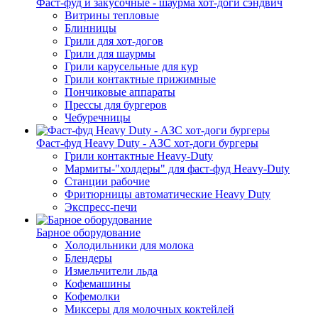
Фаст-фуд и закусочные - шаурма хот-доги сэндвич
Витрины тепловые
Блинницы
Грили для хот-догов
Грили для шаурмы
Грили карусельные для кур
Грили контактные прижимные
Пончиковые аппараты
Прессы для бургеров
Чебуречницы
Фаст-фуд Heavy Duty - АЗС хот-доги бургеры
Грили контактные Heavy-Duty
Мармиты-"холдеры" для фаст-фуд Heavy-Duty
Станции рабочие
Фритюрницы автоматические Heavy Duty
Экспресс-печи
Барное оборудование
Холодильники для молока
Блендеры
Измельчители льда
Кофемашины
Кофемолки
Миксеры для молочных коктейлей