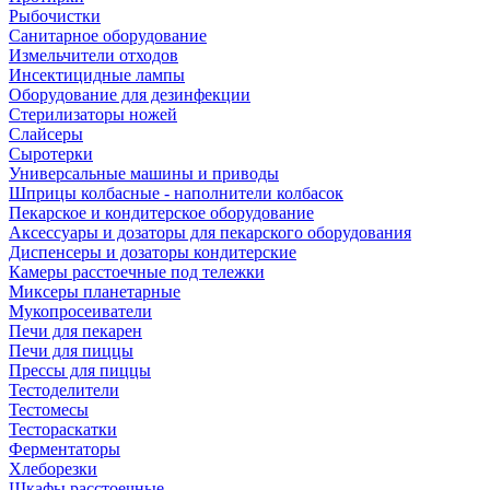
Рыбочистки
Санитарное оборудование
Измельчители отходов
Инсектицидные лампы
Оборудование для дезинфекции
Стерилизаторы ножей
Слайсеры
Сыротерки
Универсальные машины и приводы
Шприцы колбасные - наполнители колбасок
Пекарское и кондитерское оборудование
Аксессуары и дозаторы для пекарского оборудования
Диспенсеры и дозаторы кондитерские
Камеры расстоечные под тележки
Миксеры планетарные
Мукопросеиватели
Печи для пекарен
Печи для пиццы
Прессы для пиццы
Тестоделители
Тестомесы
Тестораскатки
Ферментаторы
Хлеборезки
Шкафы расстоечные