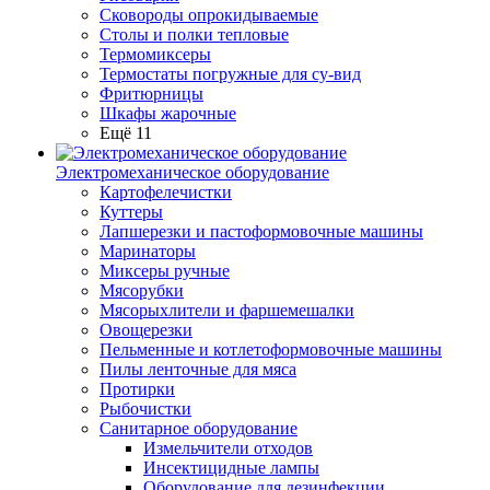
Сковороды опрокидываемые
Столы и полки тепловые
Термомиксеры
Термостаты погружные для су-вид
Фритюрницы
Шкафы жарочные
Ещё 11
Электромеханическое оборудование
Картофелечистки
Куттеры
Лапшерезки и пастоформовочные машины
Маринаторы
Миксеры ручные
Мясорубки
Мясорыхлители и фаршемешалки
Овощерезки
Пельменные и котлетоформовочные машины
Пилы ленточные для мяса
Протирки
Рыбочистки
Санитарное оборудование
Измельчители отходов
Инсектицидные лампы
Оборудование для дезинфекции