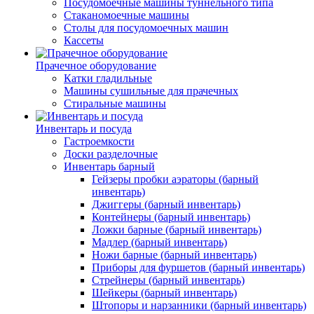
Посудомоечные машины туннельного типа
Стаканомоечные машины
Столы для посудомоечных машин
Кассеты
Прачечное оборудование
Катки гладильные
Машины сушильные для прачечных
Стиральные машины
Инвентарь и посуда
Гастроемкости
Доски разделочные
Инвентарь барный
Гейзеры пробки аэраторы (барный
инвентарь)
Джиггеры (барный инвентарь)
Контейнеры (барный инвентарь)
Ложки барные (барный инвентарь)
Мадлер (барный инвентарь)
Ножи барные (барный инвентарь)
Приборы для фуршетов (барный инвентарь)
Стрейнеры (барный инвентарь)
Шейкеры (барный инвентарь)
Штопоры и нарзанники (барный инвентарь)