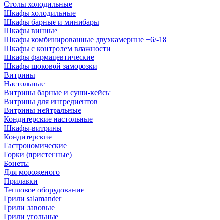
Столы холодильные
Шкафы холодильные
Шкафы барные и минибары
Шкафы винные
Шкафы комбинированные двухкамерные +6/-18
Шкафы с контролем влажности
Шкафы фармацевтические
Шкафы шоковой заморозки
Витрины
Настольные
Витрины барные и суши-кейсы
Витрины для ингредиентов
Витрины нейтральные
Кондитерские настольные
Шкафы-витрины
Кондитерские
Гастрономические
Горки (пристенные)
Бонеты
Для мороженого
Прилавки
Тепловое оборудование
Грили salamander
Грили лавовые
Грили угольные