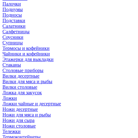
Палочки
Подиумы
Подносы
Подставки
Салатники
Салфетницы
Соусники
Супницы
Термосы и кофейники
Чайники и кофейники
Этажерки для выкладки
Стаканы
Столовые приборы
Вилки десертные
Вилки для мяса и рыбы
Вилки столовые
Ложка для закусок
Ложки
Ложки чайные и десертные
Ножи десертные
Ножи для мяса и рыбы
Ножи для сыра
Ножи столовые
Тележки
Термоконтейнеры