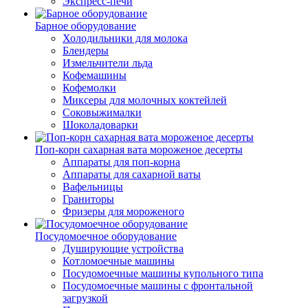
Экспресс-печи
Барное оборудование
Холодильники для молока
Блендеры
Измельчители льда
Кофемашины
Кофемолки
Миксеры для молочных коктейлей
Соковыжималки
Шоколадоварки
Поп-корн сахарная вата мороженое десерты
Аппараты для поп-корна
Аппараты для сахарной ваты
Вафельницы
Граниторы
Фризеры для мороженого
Посудомоечное оборудование
Душирующие устройства
Котломоечные машины
Посудомоечные машины купольного типа
Посудомоечные машины с фронтальной
загрузкой