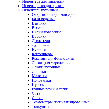
Инвентарь для пиццерии
Инвентарь кондитерский
Инвентарь кухонный
Открывалки для консервов
Бани водяные
Венчики
Веселки
Вилки поварские
Воронки
Держатели
Дуршлаги
Емкости
Контейнеры
Корзины для фритюрниц
Ложки для мороженого
Ложки кухонные
Лопатки
Молотки
Половники
Прессы
Ручные резки и терки
Сита
Совки
Термометры специализированные
Толкушки