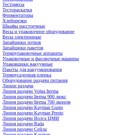
Тестомесы
Тестораскатки
Ферментаторы
Хлеборезки
Шкафы расстоечные
Весы и упаковочное оборудование
Весы электронные
Запайщики лотков
Запайщики пакетов
Термоупаковочные аппараты
Упаковочные и фасовочные машины
Упаковщики вакуумные
Пакеты для вакуумирования
Термоусадочная пленка
Оборудование раздачи питания
Линии раздачи
Линия раздачи Volga Iterma
Линия раздачи Iterma 900 люкс
Линия раздачи Iterma 700 эконом
Линия раздачи Kayman Gusto
Линия раздачи Kayman Presto
Линия раздачи Волга ЦМИ
Линия раздачи Rada
Линия раздачи Сейла
Линия раздачи Kayman