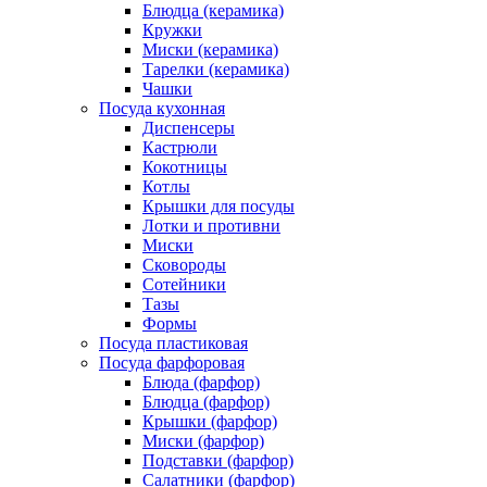
Блюдца (керамика)
Кружки
Миски (керамика)
Тарелки (керамика)
Чашки
Посуда кухонная
Диспенсеры
Кастрюли
Кокотницы
Котлы
Крышки для посуды
Лотки и противни
Миски
Сковороды
Сотейники
Тазы
Формы
Посуда пластиковая
Посуда фарфоровая
Блюда (фарфор)
Блюдца (фарфор)
Крышки (фарфор)
Миски (фарфор)
Подставки (фарфор)
Салатники (фарфор)