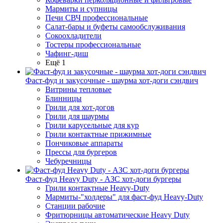
Мармиты и супницы
Печи СВЧ профессиональные
Салат-бары и буфеты самообслуживания
Сокоохладители
Тостеры профессиональные
Чафинг-диш
Ещё 1
Фаст-фуд и закусочные - шаурма хот-доги сэндвич
Витрины тепловые
Блинницы
Грили для хот-догов
Грили для шаурмы
Грили карусельные для кур
Грили контактные прижимные
Пончиковые аппараты
Прессы для бургеров
Чебуречницы
Фаст-фуд Heavy Duty - АЗС хот-доги бургеры
Грили контактные Heavy-Duty
Мармиты-"холдеры" для фаст-фуд Heavy-Duty
Станции рабочие
Фритюрницы автоматические Heavy Duty