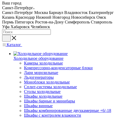
Ваш город
Санкт-Петербург
Санкт-Петербург
Москва
Барнаул
Владивосток
Екатеринбург
Казань
Краснодар
Нижний Новгород
Новосибирск
Омск
Пермь
Пятигорск
Ростов-на-Дону
Симферополь
Ставрополь
Уфа
Хабаровск
Челябинск
Каталог
Холодильное оборудование
Камеры холодильные
Компрессорно-конденсаторные блоки
Лари морозильные
Льдогенераторы
Моноблоки холодильные
Сплит-системы холодильные
Столы холодильные
Шкафы холодильные
Шкафы барные и минибары
Шкафы винные
Шкафы комбинированные двухкамерные +6/-18
Шкафы с контролем влажности