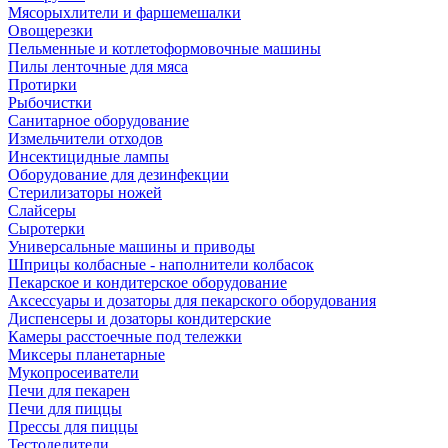
Мясорыхлители и фаршемешалки
Овощерезки
Пельменные и котлетоформовочные машины
Пилы ленточные для мяса
Протирки
Рыбочистки
Санитарное оборудование
Измельчители отходов
Инсектицидные лампы
Оборудование для дезинфекции
Стерилизаторы ножей
Слайсеры
Сыротерки
Универсальные машины и приводы
Шприцы колбасные - наполнители колбасок
Пекарское и кондитерское оборудование
Аксессуары и дозаторы для пекарского оборудования
Диспенсеры и дозаторы кондитерские
Камеры расстоечные под тележки
Миксеры планетарные
Мукопросеиватели
Печи для пекарен
Печи для пиццы
Прессы для пиццы
Тестоделители