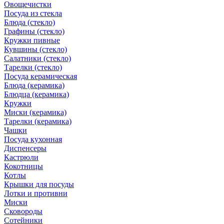
Овощечистки
Посуда из стекла
Блюда (стекло)
Графины (стекло)
Кружки пивные
Кувшины (стекло)
Салатники (стекло)
Тарелки (стекло)
Посуда керамическая
Блюда (керамика)
Блюдца (керамика)
Кружки
Миски (керамика)
Тарелки (керамика)
Чашки
Посуда кухонная
Диспенсеры
Кастрюли
Кокотницы
Котлы
Крышки для посуды
Лотки и противни
Миски
Сковороды
Сотейники