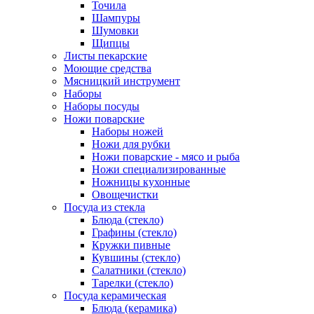
Точила
Шампуры
Шумовки
Щипцы
Листы пекарские
Моющие средства
Мясницкий инструмент
Наборы
Наборы посуды
Ножи поварские
Наборы ножей
Ножи для рубки
Ножи поварские - мясо и рыба
Ножи специализированные
Ножницы кухонные
Овощечистки
Посуда из стекла
Блюда (стекло)
Графины (стекло)
Кружки пивные
Кувшины (стекло)
Салатники (стекло)
Тарелки (стекло)
Посуда керамическая
Блюда (керамика)