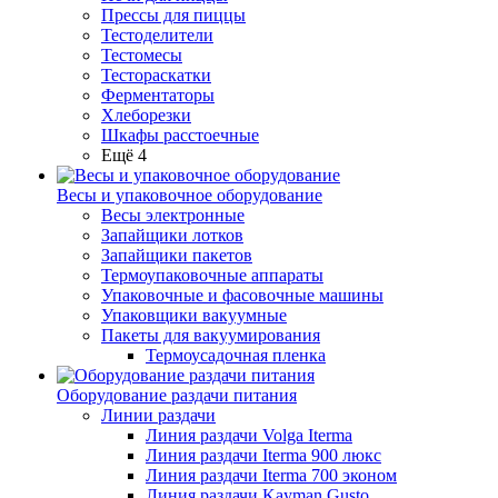
Прессы для пиццы
Тестоделители
Тестомесы
Тестораскатки
Ферментаторы
Хлеборезки
Шкафы расстоечные
Ещё 4
Весы и упаковочное оборудование
Весы электронные
Запайщики лотков
Запайщики пакетов
Термоупаковочные аппараты
Упаковочные и фасовочные машины
Упаковщики вакуумные
Пакеты для вакуумирования
Термоусадочная пленка
Оборудование раздачи питания
Линии раздачи
Линия раздачи Volga Iterma
Линия раздачи Iterma 900 люкс
Линия раздачи Iterma 700 эконом
Линия раздачи Kayman Gusto