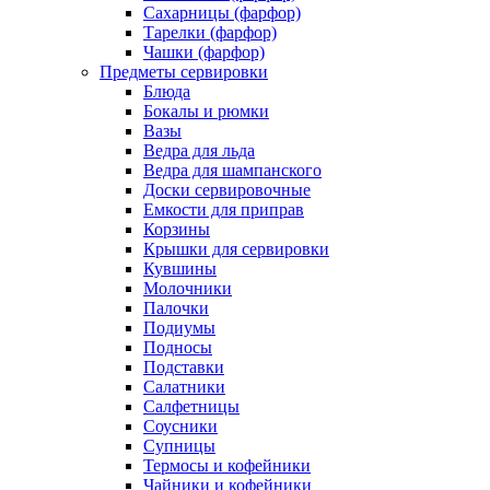
Сахарницы (фарфор)
Тарелки (фарфор)
Чашки (фарфор)
Предметы сервировки
Блюда
Бокалы и рюмки
Вазы
Ведра для льда
Ведра для шампанского
Доски сервировочные
Емкости для приправ
Корзины
Крышки для сервировки
Кувшины
Молочники
Палочки
Подиумы
Подносы
Подставки
Салатники
Салфетницы
Соусники
Супницы
Термосы и кофейники
Чайники и кофейники