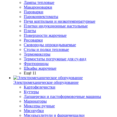
Лампы тепловые
Макароноварки
Пароварки
Пароконвектоматы
Печи коптильни и низкотемпературные
Плитки индукционные настольные
Плиты
Поверхности жарочные
Рисоварки
Сковороды опрокидываемые
Столы и полки тепловые
Термомиксеры
Термостаты погружные для су-вид
Фритюрницы
Шкафы жарочные
Ещё 11
Электромеханическое оборудование
Картофелечистки
Куттеры
Лапшерезки и пастоформовочные машины
Маринаторы
Миксеры ручные
Мясорубки
Мясорыхлители и фаршемешалки