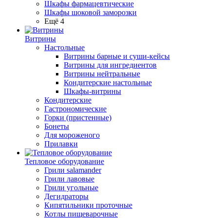
Шкафы фармацевтические
Шкафы шоковой заморозки
Ещё 4
Витрины
Настольные
Витрины барные и суши-кейсы
Витрины для ингредиентов
Витрины нейтральные
Кондитерские настольные
Шкафы-витрины
Кондитерские
Гастрономические
Горки (пристенные)
Бонеты
Для мороженого
Прилавки
Тепловое оборудование
Грили salamander
Грили лавовые
Грили угольные
Дегидраторы
Кипятильники проточные
Котлы пищеварочные