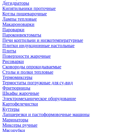
Дегидраторы
Кипятильники проточные
Котлы пищеварочные
Лампы тепловые
Макароноварки
Пароварки
Пароконвектоматы
Печи коптильни и низкотемпературные
Плитки индукционные настольные
Плиты
Поверхности жарочные
Рисоварки
Сковороды опрокидываемые
Столы и полки тепловые
Термомиксеры
Термостаты погружные для су-вид
Фритюрницы
Шкафы жарочные
Электромеханическое оборудование
Картофелечистки
Куттеры
Лапшерезки и пастоформовочные машины
Маринаторы
Миксеры ручные
Мясорубки