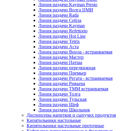
Линия раздачи Kayman Presto
Линия раздачи Волга ЦМИ
Линия раздачи Rada
Линия раздачи Сейла
Линия раздачи Kayman
Линия раздачи Refettorio
Линия раздачи Hot Line
Линия раздачи Tetrix
Линия раздачи Аста
Линия раздачи Виола - встраиваемая
Линия раздачи Мастер
Линия раздачи Патша
Линия раздачи передвижная
Линия раздачи Премьер
Линия раздачи Регата - встраиваемая
Линия раздачи Ривьера
Линия раздачи ТММ встраиваемая
Линия раздачи Толга
Линия раздачи Тульская
Линия раздачи Шеф
Линия раздачи Школьник
Диспенсеры напитков и сыпучих продуктов
Кипятильники настольные
Кипятильники настольные проточные
Кофеварки перколяционные и фильтровые