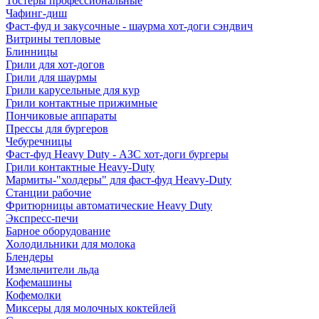
Тостеры профессиональные
Чафинг-диш
Фаст-фуд и закусочные - шаурма хот-доги сэндвич
Витрины тепловые
Блинницы
Грили для хот-догов
Грили для шаурмы
Грили карусельные для кур
Грили контактные прижимные
Пончиковые аппараты
Прессы для бургеров
Чебуречницы
Фаст-фуд Heavy Duty - АЗС хот-доги бургеры
Грили контактные Heavy-Duty
Мармиты-"холдеры" для фаст-фуд Heavy-Duty
Станции рабочие
Фритюрницы автоматические Heavy Duty
Экспресс-печи
Барное оборудование
Холодильники для молока
Блендеры
Измельчители льда
Кофемашины
Кофемолки
Миксеры для молочных коктейлей