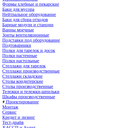
Формы хлебные и пекарские
Баки для мусора
Нейтральное оборудование
Баки для сбора отходов
Барные модули и станции
Ванны моечные
Зонты вентиляционные
Подставки под оборудование
Подтоварники
Полки для тарелок и досок
Полки настенные
Полки настольные
Стеллажи для тарелок
Стеллажи производственные
Стеллажи складские
Столы кондитерские
Столы производственные
Тележки и тележки-шпильки
Шкафы производственные
Проектирование
Монтаж
Сервис
Кредит и лизинг
Тест-драйв
ХАССП и Аудит