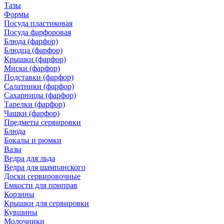
Тазы
Формы
Посуда пластиковая
Посуда фарфоровая
Блюда (фарфор)
Блюдца (фарфор)
Крышки (фарфор)
Миски (фарфор)
Подставки (фарфор)
Салатники (фарфор)
Сахарницы (фарфор)
Тарелки (фарфор)
Чашки (фарфор)
Предметы сервировки
Блюда
Бокалы и рюмки
Вазы
Ведра для льда
Ведра для шампанского
Доски сервировочные
Емкости для приправ
Корзины
Крышки для сервировки
Кувшины
Молочники