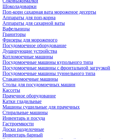
Соковыжималки
Шоколадоварки
Поп-корн сахарная вата мороженое десерты
Аппараты для поп-корна
Аппараты для сахарной ваты
Вафельницы
Граниторы
Фризеры для мороженого
Посудомоечное оборудование
Душирующие устройства
Котломоечные машины
Посудомоечные машины купольного типа
Посудомоечные машины с фронтальной загрузкой
Посудомоечные машины туннельного типа
Стаканомоечные машины
Столы для посудомоечных машин
Кассеты
Прачечное оборудование
Катки гладильные
Машины сушильные для прачечных
Стиральные машины
Инвентарь и посуда
Гастроемкости
Доски разделочные
Инвентарь барный