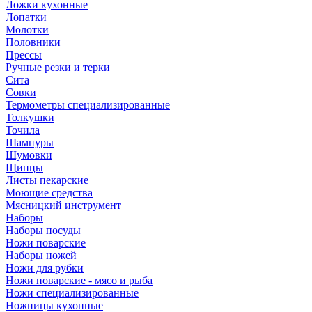
Ложки кухонные
Лопатки
Молотки
Половники
Прессы
Ручные резки и терки
Сита
Совки
Термометры специализированные
Толкушки
Точила
Шампуры
Шумовки
Щипцы
Листы пекарские
Моющие средства
Мясницкий инструмент
Наборы
Наборы посуды
Ножи поварские
Наборы ножей
Ножи для рубки
Ножи поварские - мясо и рыба
Ножи специализированные
Ножницы кухонные