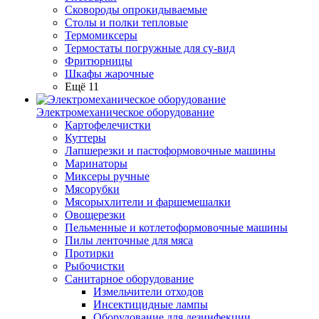
Сковороды опрокидываемые
Столы и полки тепловые
Термомиксеры
Термостаты погружные для су-вид
Фритюрницы
Шкафы жарочные
Ещё 11
Электромеханическое оборудование
Картофелечистки
Куттеры
Лапшерезки и пастоформовочные машины
Маринаторы
Миксеры ручные
Мясорубки
Мясорыхлители и фаршемешалки
Овощерезки
Пельменные и котлетоформовочные машины
Пилы ленточные для мяса
Протирки
Рыбочистки
Санитарное оборудование
Измельчители отходов
Инсектицидные лампы
Оборудование для дезинфекции