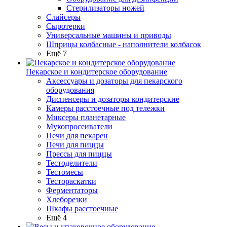
Стерилизаторы ножей
Слайсеры
Сыротерки
Универсальные машины и приводы
Шприцы колбасные - наполнители колбасок
Ещё 7
Пекарское и кондитерское оборудование
Аксессуары и дозаторы для пекарского
оборудования
Диспенсеры и дозаторы кондитерские
Камеры расстоечные под тележки
Миксеры планетарные
Мукопросеиватели
Печи для пекарен
Печи для пиццы
Прессы для пиццы
Тестоделители
Тестомесы
Тестораскатки
Ферментаторы
Хлеборезки
Шкафы расстоечные
Ещё 4