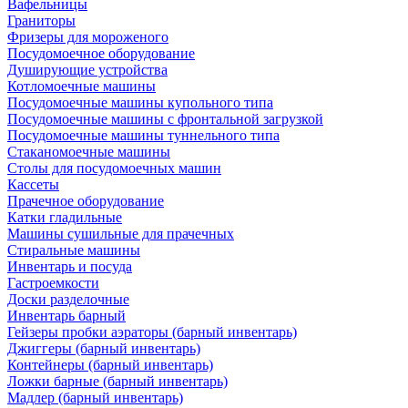
Вафельницы
Граниторы
Фризеры для мороженого
Посудомоечное оборудование
Душирующие устройства
Котломоечные машины
Посудомоечные машины купольного типа
Посудомоечные машины с фронтальной загрузкой
Посудомоечные машины туннельного типа
Стаканомоечные машины
Столы для посудомоечных машин
Кассеты
Прачечное оборудование
Катки гладильные
Машины сушильные для прачечных
Стиральные машины
Инвентарь и посуда
Гастроемкости
Доски разделочные
Инвентарь барный
Гейзеры пробки аэраторы (барный инвентарь)
Джиггеры (барный инвентарь)
Контейнеры (барный инвентарь)
Ложки барные (барный инвентарь)
Мадлер (барный инвентарь)