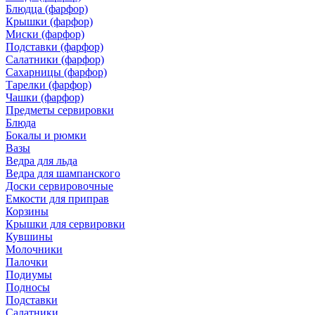
Блюдца (фарфор)
Крышки (фарфор)
Миски (фарфор)
Подставки (фарфор)
Салатники (фарфор)
Сахарницы (фарфор)
Тарелки (фарфор)
Чашки (фарфор)
Предметы сервировки
Блюда
Бокалы и рюмки
Вазы
Ведра для льда
Ведра для шампанского
Доски сервировочные
Емкости для приправ
Корзины
Крышки для сервировки
Кувшины
Молочники
Палочки
Подиумы
Подносы
Подставки
Салатники