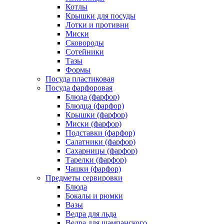
Котлы
Крышки для посуды
Лотки и противни
Миски
Сковороды
Сотейники
Тазы
Формы
Посуда пластиковая
Посуда фарфоровая
Блюда (фарфор)
Блюдца (фарфор)
Крышки (фарфор)
Миски (фарфор)
Подставки (фарфор)
Салатники (фарфор)
Сахарницы (фарфор)
Тарелки (фарфор)
Чашки (фарфор)
Предметы сервировки
Блюда
Бокалы и рюмки
Вазы
Ведра для льда
Ведра для шампанского