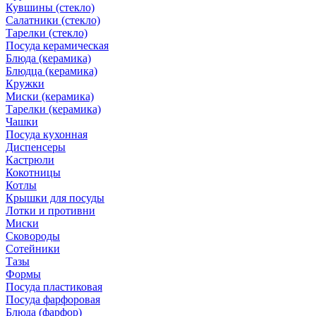
Кувшины (стекло)
Салатники (стекло)
Тарелки (стекло)
Посуда керамическая
Блюда (керамика)
Блюдца (керамика)
Кружки
Миски (керамика)
Тарелки (керамика)
Чашки
Посуда кухонная
Диспенсеры
Кастрюли
Кокотницы
Котлы
Крышки для посуды
Лотки и противни
Миски
Сковороды
Сотейники
Тазы
Формы
Посуда пластиковая
Посуда фарфоровая
Блюда (фарфор)