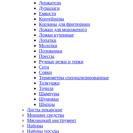
Держатели
Дуршлаги
Емкости
Контейнеры
Корзины для фритюрниц
Ложки для мороженого
Ложки кухонные
Лопатки
Молотки
Половники
Прессы
Ручные резки и терки
Сита
Совки
Термометры специализированные
Толкушки
Точила
Шампуры
Шумовки
Щипцы
Листы пекарские
Моющие средства
Мясницкий инструмент
Наборы
Наборы посуды