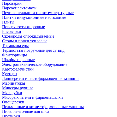
Пароварки
Пароконвектоматы
Печи коптильни и низкотемпературные
Плитки индукционные настольные
Плиты
Поверхности жарочные
Рисоварки
Сковороды опрокидываемые
Столы и полки тепловые
Термомиксеры
Термостаты погружные для су-вид
Фритюрницы
Шкафы жарочные
Электромеханическое оборудование
Картофелечистки
Куттеры
Лапшерезки и пастоформовочные машины
Маринаторы
Миксеры ручные
Мясорубки
Мясорыхлители и фаршемешалки
Овощерезки
Пельменные и котлетоформовочные машины
Пилы ленточные для мяса
Протирки