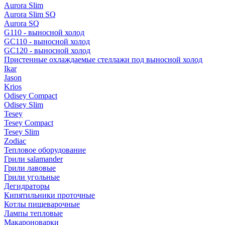
Aurora Slim
Aurora Slim SQ
Aurora SQ
G110 - выносной холод
GC110 - выносной холод
GC120 - выносной холод
Пристенные охлаждаемые стеллажи под выносной холод
Ikar
Jason
Krios
Odisey Compact
Odisey Slim
Tesey
Tesey Compact
Tesey Slim
Zodiac
Тепловое оборудование
Грили salamander
Грили лавовые
Грили угольные
Дегидраторы
Кипятильники проточные
Котлы пищеварочные
Лампы тепловые
Макароноварки