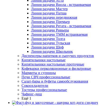
Линия раздачи Аста
Линия раздачи Виола - встраиваемая
Линия раздачи Мастер
Линия раздачи Патша
Линия раздачи передвижная
Линия раздачи Премьер
Линия раздачи Регата - встраиваемая
Линия раздачи Ривьера
Линия раздачи ТММ встраиваемая
Линия раздачи Толга
Линия раздачи Тульская
Линия раздачи Шеф
Линия раздачи Школьник
Диспенсеры напитков и сыпучих продуктов
Кипятильники настольные
Кипятильники настольные проточные
Кофеварки перколяционные и фильтровые
Мармиты и супницы
Печи СВЧ профессиональные
Салат-бары и буфеты самообслуживания
Сокоохладители
Тостеры профессиональные
Чафинг-диш
Ещё 1