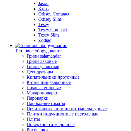
Jason
Krios
Odisey Compact
Odisey Slim
Tesey
Tesey Compact
Tesey Slim
Zodiac
Тепловое оборудование
Грили salamander
Грили лавовые
Грили угольные
Дегидраторы
Кипятильники проточные
Котлы пищеварочные
Лампы тепловые
Макароноварки
Пароварки
Пароконвектоматы
Печи коптильни и низкотемпературные
Плитки индукционные настольные
Плиты
Поверхности жарочные
Рисоварки