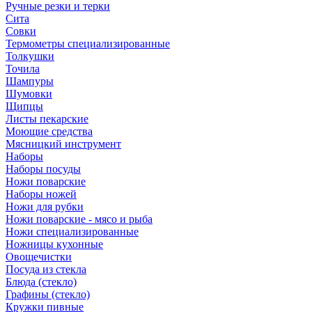
Ручные резки и терки
Сита
Совки
Термометры специализированные
Толкушки
Точила
Шампуры
Шумовки
Щипцы
Листы пекарские
Моющие средства
Мясницкий инструмент
Наборы
Наборы посуды
Ножи поварские
Наборы ножей
Ножи для рубки
Ножи поварские - мясо и рыба
Ножи специализированные
Ножницы кухонные
Овощечистки
Посуда из стекла
Блюда (стекло)
Графины (стекло)
Кружки пивные