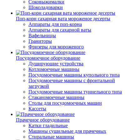
Соковыжималки
Шоколадоварки
Поп-корн сахарная вата мороженое десерты
Аппараты для поп-корна
Аппараты для сахарной ваты
Вафельницы
Граниторы
Фризеры для мороженого
Посудомоечное оборудование
Душирующие устройства
Котломоечные машины
Посудомоечные машины купольного типа
Посудомоечные машины с фронтальной
загрузкой
Посудомоечные машины туннельного типа
Стаканомоечные машины
Столы для посудомоечных машин
Кассеты
Прачечное оборудование
Катки гладильные
Машины сушильные для прачечных
Стиральные машины