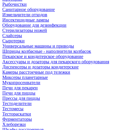
Рыбочистки
Санитарное оборудование
Измельчители отходов
Инсектицидные лампы
Оборудование для дезинфекции
Стерилизаторы ножей
Слайсеры
Сыротерки
Универсальные машины и приводы
Шприцы колбасные - наполнители колбасок
Пекарское и кондитерское оборудование
Аксессуары и дозаторы для пекарского оборудования
Диспенсеры и дозаторы кондитерские
Камеры расстоечные под тележки
Миксеры планетарные
Мукопросеиватели
Печи для пекарен
Печи для пиццы
Прессы для пиццы
Тестоделители
Тестомесы
Тестораскатки
Ферментаторы
Хлеборезки
Шкафы расстоечные