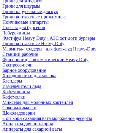
Грили для хот-догов
Грили для шаурмы
Грили карусельные для кур
Грили контактные прижимные
Пончиковые аппараты
Прессы для бургеров
Чебуречницы
Фаст-фуд Heavy Duty - АЗС хот-доги бургеры
Грили контактные Heavy-Duty
Мармиты-"холдеры" для фаст-фуд Heavy-Duty
Станции рабочие
Фритюрницы автоматические Heavy Duty
Экспресс-печи
Барное оборудование
Холодильники для молока
Блендеры
Измельчители льда
Кофемашины
Кофемолки
Миксеры для молочных коктейлей
Соковыжималки
Шоколадоварки
Поп-корн сахарная вата мороженое десерты
Аппараты для поп-корна
Аппараты для сахарной ваты