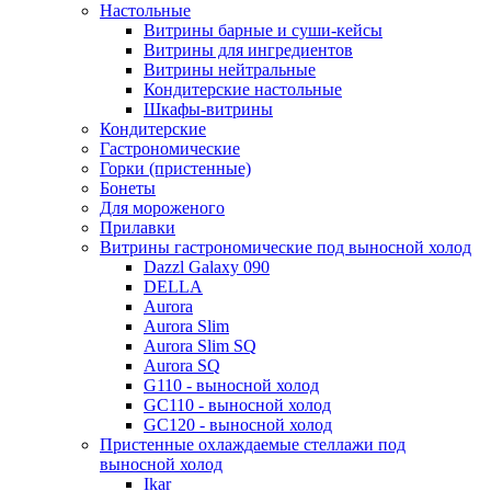
Настольные
Витрины барные и суши-кейсы
Витрины для ингредиентов
Витрины нейтральные
Кондитерские настольные
Шкафы-витрины
Кондитерские
Гастрономические
Горки (пристенные)
Бонеты
Для мороженого
Прилавки
Витрины гастрономические под выносной холод
Dazzl Galaxy 090
DELLA
Aurora
Aurora Slim
Aurora Slim SQ
Aurora SQ
G110 - выносной холод
GC110 - выносной холод
GC120 - выносной холод
Пристенные охлаждаемые стеллажи под
выносной холод
Ikar