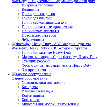
Фаст-фуд и закусочные - шаурма хот-доги сэндвич
Витрины тепловые
Блинницы
Грили для хот-догов
Грили для шаурмы
Грили карусельные для кур
Грили контактные прижимные
Пончиковые аппараты
Прессы для бургеров
Чебуречницы
Фаст-фуд Heavy Duty - АЗС хот-доги бургеры
Грили контактные Heavy-Duty
Мармиты-"холдеры" для фаст-фуд Heavy-Duty
Станции рабочие
Фритюрницы автоматические Heavy Duty
Экспресс-печи
Барное оборудование
Холодильники для молока
Блендеры
Измельчители льда
Кофемашины
Кофемолки
Миксеры для молочных коктейлей