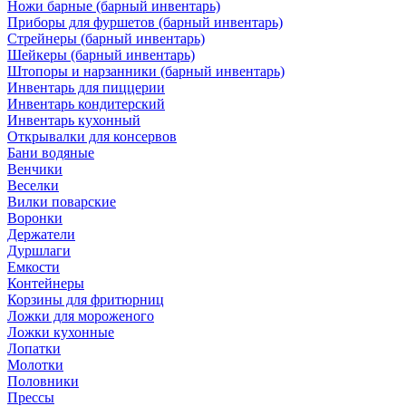
Ножи барные (барный инвентарь)
Приборы для фуршетов (барный инвентарь)
Стрейнеры (барный инвентарь)
Шейкеры (барный инвентарь)
Штопоры и нарзанники (барный инвентарь)
Инвентарь для пиццерии
Инвентарь кондитерский
Инвентарь кухонный
Открывалки для консервов
Бани водяные
Венчики
Веселки
Вилки поварские
Воронки
Держатели
Дуршлаги
Емкости
Контейнеры
Корзины для фритюрниц
Ложки для мороженого
Ложки кухонные
Лопатки
Молотки
Половники
Прессы