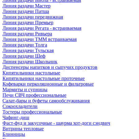
Линия раздачи Виола - встраиваемая
Линия раздачи Мастер
Линия раздачи Патша
Линия раздачи передвижная
Линия раздачи Премьер
Линия раздачи Регата - встраиваемая
Линия раздачи Ривьера
Линия раздачи ТММ встраиваемая
Линия раздачи Толга
Линия раздачи Тульская
Линия раздачи Шеф
Линия раздачи Школьник
Диспенсеры напитков и сыпучих продуктов
Кипятильники настольные
Кипятильники настольные проточные
Кофеварки перколяционные и фильтровые
Мармиты и супницы
Печи СВЧ профессиональные
Салат-бары и буфеты самообслуживания
Сокоохладители
Тостеры профессиональные
Чафинг-диш
Фаст-фуд и закусочные - шаурма хот-доги сэндвич
Витрины тепловые
Блинницы