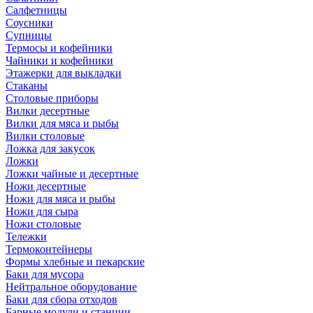
Салфетницы
Соусники
Супницы
Термосы и кофейники
Чайники и кофейники
Этажерки для выкладки
Стаканы
Столовые приборы
Вилки десертные
Вилки для мяса и рыбы
Вилки столовые
Ложка для закусок
Ложки
Ложки чайные и десертные
Ножи десертные
Ножи для мяса и рыбы
Ножи для сыра
Ножи столовые
Тележки
Термоконтейнеры
Формы хлебные и пекарские
Баки для мусора
Нейтральное оборудование
Баки для сбора отходов
Барные модули и станции