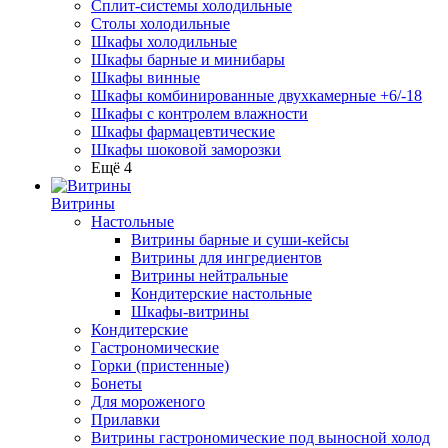
Сплит-системы холодильные
Столы холодильные
Шкафы холодильные
Шкафы барные и минибары
Шкафы винные
Шкафы комбинированные двухкамерные +6/-18
Шкафы с контролем влажности
Шкафы фармацевтические
Шкафы шоковой заморозки
Ещё 4
Витрины
Настольные
Витрины барные и суши-кейсы
Витрины для ингредиентов
Витрины нейтральные
Кондитерские настольные
Шкафы-витрины
Кондитерские
Гастрономические
Горки (пристенные)
Бонеты
Для мороженого
Прилавки
Витрины гастрономические под выносной холод