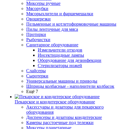
Миксеры ручные
Мясорубки
Мясорыхлители и фаршемешалки
Овощерезки
Пельменные и котлетоформовочные машины
Пилы ленточные для мяса
Протирки
Рыбочистки
Санитарное оборудование
Измельчители отходов
Инсектицидные лампы
Оборудование для дезинфекции
Стерилизаторы ножей
Слайсеры
Сыротерки
Универсальные машины и приводы
Шприцы колбасные - наполнители колбасок
Ещё 7
Пекарское и кондитерское оборудование
Аксессуары и дозаторы для пекарского
оборудования
Диспенсеры и дозаторы кондитерские
Камеры расстоечные под тележки
Миксеры планетарные