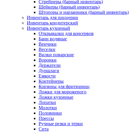
Стрейнеры (барный инвентарь)
Шейкеры (барный инвентарь)
Штопоры и нарзанники (барный инвентарь)
Инвентарь для пиццерии
Инвентарь кондитерский
Инвентарь кухонный
Открывалки для консервов
Бани водяные
Венчики
Веселки
Вилки поварские
Воронки
Держатели
Дуршлаги
Емкости
Контейнеры
Корзины для фритюрниц
Ложки для мороженого
Ложки кухонные
Лопатки
Молотки
Половники
Прессы
Ручные резки и терки
Сита