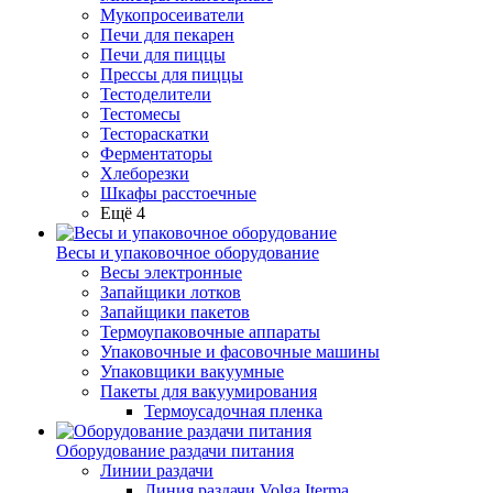
Мукопросеиватели
Печи для пекарен
Печи для пиццы
Прессы для пиццы
Тестоделители
Тестомесы
Тестораскатки
Ферментаторы
Хлеборезки
Шкафы расстоечные
Ещё 4
Весы и упаковочное оборудование
Весы электронные
Запайщики лотков
Запайщики пакетов
Термоупаковочные аппараты
Упаковочные и фасовочные машины
Упаковщики вакуумные
Пакеты для вакуумирования
Термоусадочная пленка
Оборудование раздачи питания
Линии раздачи
Линия раздачи Volga Iterma