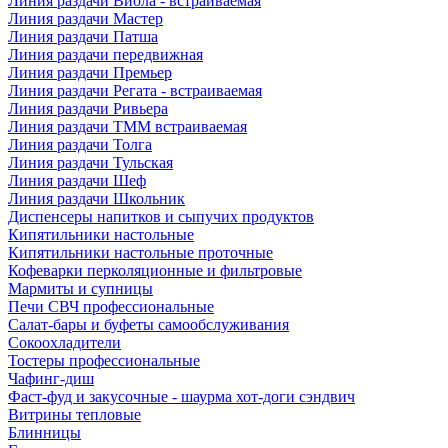
Линия раздачи Виола - встраиваемая
Линия раздачи Мастер
Линия раздачи Патша
Линия раздачи передвижная
Линия раздачи Премьер
Линия раздачи Регата - встраиваемая
Линия раздачи Ривьера
Линия раздачи ТММ встраиваемая
Линия раздачи Толга
Линия раздачи Тульская
Линия раздачи Шеф
Линия раздачи Школьник
Диспенсеры напитков и сыпучих продуктов
Кипятильники настольные
Кипятильники настольные проточные
Кофеварки перколяционные и фильтровые
Мармиты и супницы
Печи СВЧ профессиональные
Салат-бары и буфеты самообслуживания
Сокоохладители
Тостеры профессиональные
Чафинг-диш
Фаст-фуд и закусочные - шаурма хот-доги сэндвич
Витрины тепловые
Блинницы