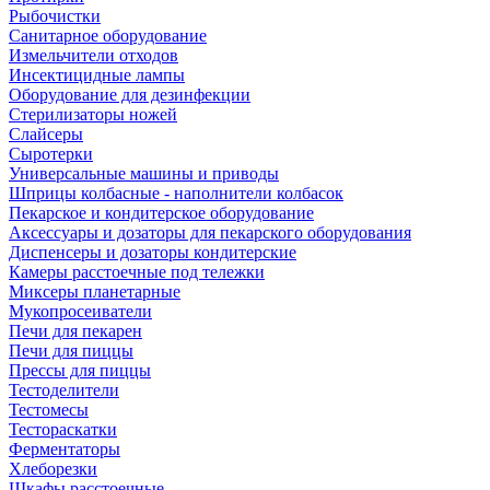
Рыбочистки
Санитарное оборудование
Измельчители отходов
Инсектицидные лампы
Оборудование для дезинфекции
Стерилизаторы ножей
Слайсеры
Сыротерки
Универсальные машины и приводы
Шприцы колбасные - наполнители колбасок
Пекарское и кондитерское оборудование
Аксессуары и дозаторы для пекарского оборудования
Диспенсеры и дозаторы кондитерские
Камеры расстоечные под тележки
Миксеры планетарные
Мукопросеиватели
Печи для пекарен
Печи для пиццы
Прессы для пиццы
Тестоделители
Тестомесы
Тестораскатки
Ферментаторы
Хлеборезки
Шкафы расстоечные