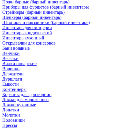
Ножи барные (барный инвентарь)
Приборы для фуршетов (барный инвентарь)
Стрейнеры (барный инвентарь)
Шейкеры (барный инвентарь)
Штопоры и нарзанники (барный инвентарь)
Инвентарь для пиццерии
Инвентарь кондитерский
Инвентарь кухонный
Открывалки для консервов
Бани водяные
Венчики
Веселки
Вилки поварские
Воронки
Держатели
Дуршлаги
Емкости
Контейнеры
Корзины для фритюрниц
Ложки для мороженого
Ложки кухонные
Лопатки
Молотки
Половники
Прессы