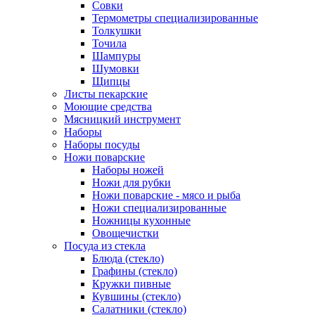
Совки
Термометры специализированные
Толкушки
Точила
Шампуры
Шумовки
Щипцы
Листы пекарские
Моющие средства
Мясницкий инструмент
Наборы
Наборы посуды
Ножи поварские
Наборы ножей
Ножи для рубки
Ножи поварские - мясо и рыба
Ножи специализированные
Ножницы кухонные
Овощечистки
Посуда из стекла
Блюда (стекло)
Графины (стекло)
Кружки пивные
Кувшины (стекло)
Салатники (стекло)