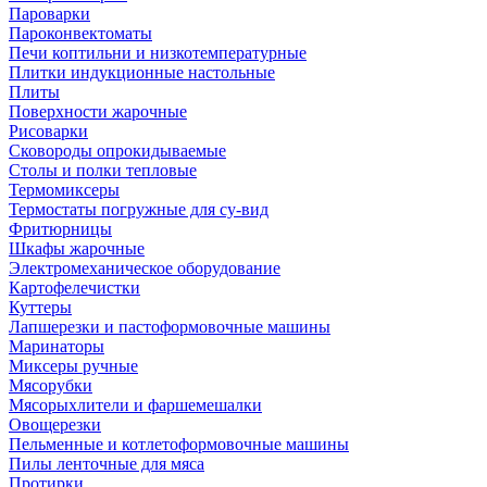
Пароварки
Пароконвектоматы
Печи коптильни и низкотемпературные
Плитки индукционные настольные
Плиты
Поверхности жарочные
Рисоварки
Сковороды опрокидываемые
Столы и полки тепловые
Термомиксеры
Термостаты погружные для су-вид
Фритюрницы
Шкафы жарочные
Электромеханическое оборудование
Картофелечистки
Куттеры
Лапшерезки и пастоформовочные машины
Маринаторы
Миксеры ручные
Мясорубки
Мясорыхлители и фаршемешалки
Овощерезки
Пельменные и котлетоформовочные машины
Пилы ленточные для мяса
Протирки