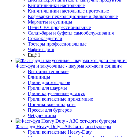
Кипятильники настольные
Кипятильники настольные проточные
Кофеварки перколяционные и фильтровые
Мармиты и супницы
Печи СВЧ профессиональные
Салат-бары и буфеты самообслуживания
Сокоохладители
Тостеры профессиональные
Чафинг-диш
Ещё 1
Фаст-фуд и закусочные - шаурма хот-доги сэндвич
Витрины тепловые
Блинницы
Грили для хот-догов
Грили для шаурмы
Грили карусельные для кур
Грили контактные прижимные
Пончиковые аппараты
Прессы для бургеров
Чебуречницы
Фаст-фуд Heavy Duty - АЗС хот-доги бургеры
Грили контактные Heavy-Duty