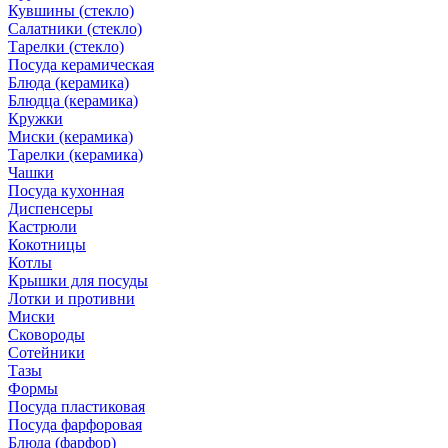
Кувшины (стекло)
Салатники (стекло)
Тарелки (стекло)
Посуда керамическая
Блюда (керамика)
Блюдца (керамика)
Кружки
Миски (керамика)
Тарелки (керамика)
Чашки
Посуда кухонная
Диспенсеры
Кастрюли
Кокотницы
Котлы
Крышки для посуды
Лотки и противни
Миски
Сковороды
Сотейники
Тазы
Формы
Посуда пластиковая
Посуда фарфоровая
Блюда (фарфор)