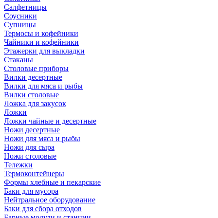
Салфетницы
Соусники
Супницы
Термосы и кофейники
Чайники и кофейники
Этажерки для выкладки
Стаканы
Столовые приборы
Вилки десертные
Вилки для мяса и рыбы
Вилки столовые
Ложка для закусок
Ложки
Ложки чайные и десертные
Ножи десертные
Ножи для мяса и рыбы
Ножи для сыра
Ножи столовые
Тележки
Термоконтейнеры
Формы хлебные и пекарские
Баки для мусора
Нейтральное оборудование
Баки для сбора отходов
Барные модули и станции