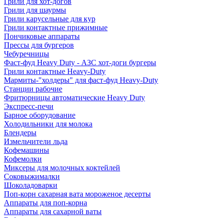
Грили для хот-догов
Грили для шаурмы
Грили карусельные для кур
Грили контактные прижимные
Пончиковые аппараты
Прессы для бургеров
Чебуречницы
Фаст-фуд Heavy Duty - АЗС хот-доги бургеры
Грили контактные Heavy-Duty
Мармиты-"холдеры" для фаст-фуд Heavy-Duty
Станции рабочие
Фритюрницы автоматические Heavy Duty
Экспресс-печи
Барное оборудование
Холодильники для молока
Блендеры
Измельчители льда
Кофемашины
Кофемолки
Миксеры для молочных коктейлей
Соковыжималки
Шоколадоварки
Поп-корн сахарная вата мороженое десерты
Аппараты для поп-корна
Аппараты для сахарной ваты