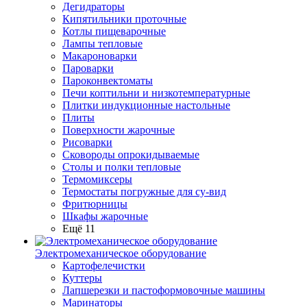
Дегидраторы
Кипятильники проточные
Котлы пищеварочные
Лампы тепловые
Макароноварки
Пароварки
Пароконвектоматы
Печи коптильни и низкотемпературные
Плитки индукционные настольные
Плиты
Поверхности жарочные
Рисоварки
Сковороды опрокидываемые
Столы и полки тепловые
Термомиксеры
Термостаты погружные для су-вид
Фритюрницы
Шкафы жарочные
Ещё 11
Электромеханическое оборудование
Картофелечистки
Куттеры
Лапшерезки и пастоформовочные машины
Маринаторы