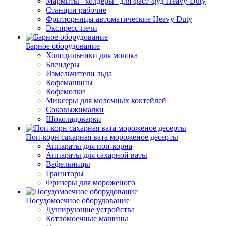
Мармиты-"холдеры" для фаст-фуд Heavy-Duty
Станции рабочие
Фритюрницы автоматические Heavy Duty
Экспресс-печи
Барное оборудование
Холодильники для молока
Блендеры
Измельчители льда
Кофемашины
Кофемолки
Миксеры для молочных коктейлей
Соковыжималки
Шоколадоварки
Поп-корн сахарная вата мороженое десерты
Аппараты для поп-корна
Аппараты для сахарной ваты
Вафельницы
Граниторы
Фризеры для мороженого
Посудомоечное оборудование
Душирующие устройства
Котломоечные машины