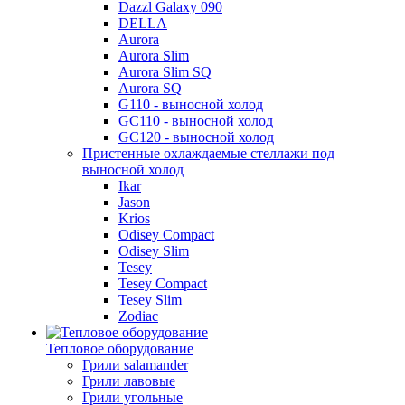
Dazzl Galaxy 090
DELLA
Aurora
Aurora Slim
Aurora Slim SQ
Aurora SQ
G110 - выносной холод
GC110 - выносной холод
GC120 - выносной холод
Пристенные охлаждаемые стеллажи под
выносной холод
Ikar
Jason
Krios
Odisey Compact
Odisey Slim
Tesey
Tesey Compact
Tesey Slim
Zodiac
Тепловое оборудование
Грили salamander
Грили лавовые
Грили угольные