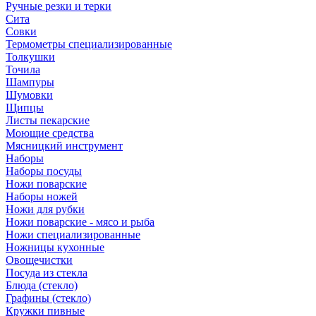
Ручные резки и терки
Сита
Совки
Термометры специализированные
Толкушки
Точила
Шампуры
Шумовки
Щипцы
Листы пекарские
Моющие средства
Мясницкий инструмент
Наборы
Наборы посуды
Ножи поварские
Наборы ножей
Ножи для рубки
Ножи поварские - мясо и рыба
Ножи специализированные
Ножницы кухонные
Овощечистки
Посуда из стекла
Блюда (стекло)
Графины (стекло)
Кружки пивные