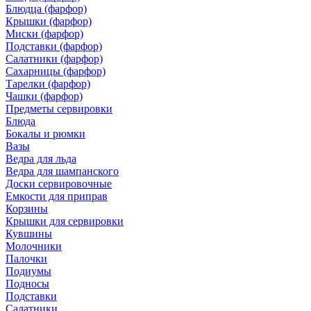
Блюдца (фарфор)
Крышки (фарфор)
Миски (фарфор)
Подставки (фарфор)
Салатники (фарфор)
Сахарницы (фарфор)
Тарелки (фарфор)
Чашки (фарфор)
Предметы сервировки
Блюда
Бокалы и рюмки
Вазы
Ведра для льда
Ведра для шампанского
Доски сервировочные
Емкости для приправ
Корзины
Крышки для сервировки
Кувшины
Молочники
Палочки
Подиумы
Подносы
Подставки
Салатники