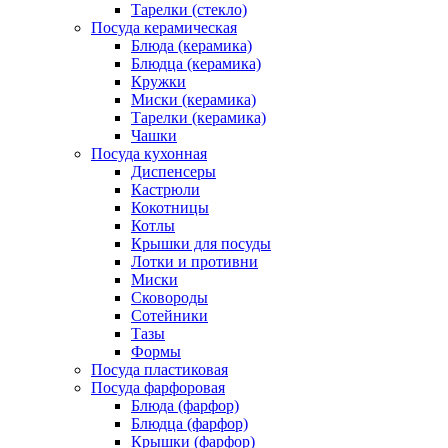
Тарелки (стекло)
Посуда керамическая
Блюда (керамика)
Блюдца (керамика)
Кружки
Миски (керамика)
Тарелки (керамика)
Чашки
Посуда кухонная
Диспенсеры
Кастрюли
Кокотницы
Котлы
Крышки для посуды
Лотки и противни
Миски
Сковороды
Сотейники
Тазы
Формы
Посуда пластиковая
Посуда фарфоровая
Блюда (фарфор)
Блюдца (фарфор)
Крышки (фарфор)