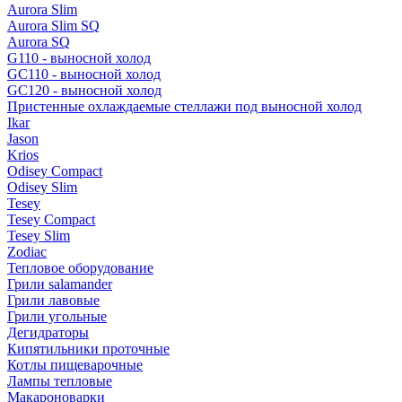
Aurora Slim
Aurora Slim SQ
Aurora SQ
G110 - выносной холод
GC110 - выносной холод
GC120 - выносной холод
Пристенные охлаждаемые стеллажи под выносной холод
Ikar
Jason
Krios
Odisey Compact
Odisey Slim
Tesey
Tesey Compact
Tesey Slim
Zodiac
Тепловое оборудование
Грили salamander
Грили лавовые
Грили угольные
Дегидраторы
Кипятильники проточные
Котлы пищеварочные
Лампы тепловые
Макароноварки