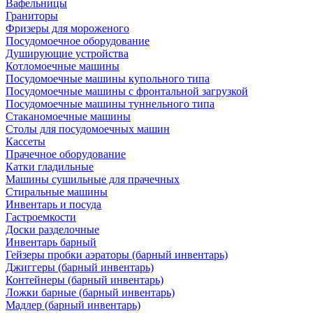
Вафельницы
Граниторы
Фризеры для мороженого
Посудомоечное оборудование
Душирующие устройства
Котломоечные машины
Посудомоечные машины купольного типа
Посудомоечные машины с фронтальной загрузкой
Посудомоечные машины туннельного типа
Стаканомоечные машины
Столы для посудомоечных машин
Кассеты
Прачечное оборудование
Катки гладильные
Машины сушильные для прачечных
Стиральные машины
Инвентарь и посуда
Гастроемкости
Доски разделочные
Инвентарь барный
Гейзеры пробки аэраторы (барный инвентарь)
Джиггеры (барный инвентарь)
Контейнеры (барный инвентарь)
Ложки барные (барный инвентарь)
Мадлер (барный инвентарь)