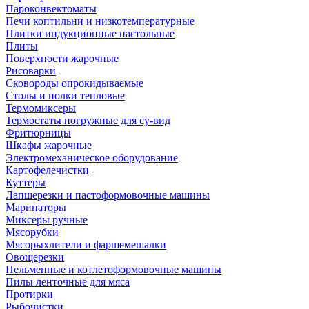
Пароконвектоматы
Печи коптильни и низкотемпературные
Плитки индукционные настольные
Плиты
Поверхности жарочные
Рисоварки
Сковороды опрокидываемые
Столы и полки тепловые
Термомиксеры
Термостаты погружные для су-вид
Фритюрницы
Шкафы жарочные
Электромеханическое оборудование
Картофелечистки
Куттеры
Лапшерезки и пастоформовочные машины
Маринаторы
Миксеры ручные
Мясорубки
Мясорыхлители и фаршемешалки
Овощерезки
Пельменные и котлетоформовочные машины
Пилы ленточные для мяса
Протирки
Рыбочистки