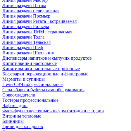
Линия раздачи Мастер
Линия раздачи Патша
Линия раздачи передвижная
Линия раздачи Премьер
Линия раздачи Регата - встраиваемая
Линия раздачи Ривьера
Линия раздачи ТММ встраиваемая
Линия раздачи Толга
Линия раздачи Тульская
Линия раздачи Шеф
Линия раздачи Школьник
Диспенсеры напитков и сыпучих продуктов
Кипятильники настольные
Кипятильники настольные проточные
Кофеварки перколяционные и фильтровые
Мармиты и супницы
Печи СВЧ профессиональные
Салат-бары и буфеты самообслуживания
Сокоохладители
Тостеры профессиональные
Чафинг-диш
Фаст-фуд и закусочные - шаурма хот-доги сэндвич
Витрины тепловые
Блинницы
Грили для хот-догов