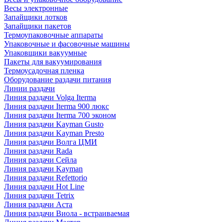
Весы электронные
Запайщики лотков
Запайщики пакетов
Термоупаковочные аппараты
Упаковочные и фасовочные машины
Упаковщики вакуумные
Пакеты для вакуумирования
Термоусадочная пленка
Оборудование раздачи питания
Линии раздачи
Линия раздачи Volga Iterma
Линия раздачи Iterma 900 люкс
Линия раздачи Iterma 700 эконом
Линия раздачи Kayman Gusto
Линия раздачи Kayman Presto
Линия раздачи Волга ЦМИ
Линия раздачи Rada
Линия раздачи Сейла
Линия раздачи Kayman
Линия раздачи Refettorio
Линия раздачи Hot Line
Линия раздачи Tetrix
Линия раздачи Аста
Линия раздачи Виола - встраиваемая