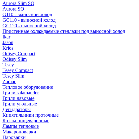
Aurora Slim SQ
Aurora SQ
G110 - выносной холод
GC110 - выносной холод
GC120 - выносной холод
Пристенные охлаждаемые стеллажи под выносной холод
Ikar
Jason
Krios
Odisey Compact
Odisey Slim
Tesey
Tesey Compact
Tesey Slim
Zodiac
Тепловое оборудование
Грили salamander
Грили лавовые
Грили угольные
Дегидраторы
Кипятильники проточные
Котлы пищеварочные
Лампы тепловые
Макароноварки
Пароварки