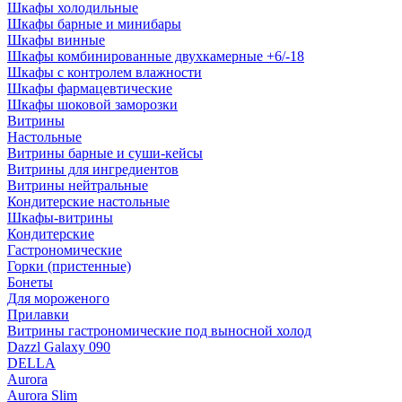
Шкафы холодильные
Шкафы барные и минибары
Шкафы винные
Шкафы комбинированные двухкамерные +6/-18
Шкафы с контролем влажности
Шкафы фармацевтические
Шкафы шоковой заморозки
Витрины
Настольные
Витрины барные и суши-кейсы
Витрины для ингредиентов
Витрины нейтральные
Кондитерские настольные
Шкафы-витрины
Кондитерские
Гастрономические
Горки (пристенные)
Бонеты
Для мороженого
Прилавки
Витрины гастрономические под выносной холод
Dazzl Galaxy 090
DELLA
Aurora
Aurora Slim