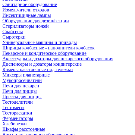
Санитарное оборудование
Измельчители отходов
Инсектицидные лампы
Оборудование для дезинфекции
Стерилизаторы ножей
Слайсеры
Сыротерки
Универсальные машины и приводы
Шприцы колбасные - наполнители колбасок
Пекарское и кондитерское оборудование
Аксессуары и дозаторы для пекарского оборудования
Диспенсеры и дозаторы кондитерские
Камеры расстоечные под тележки
Миксеры планетарные
Мукопросеиватели
Печи для пекарен
Печи для пиццы
Прессы для пиццы
Тестоделители
Тестомесы
Тестораскатки
Ферментаторы
Хлеборезки
Шкафы расстоечные
Весы и упаковочное оборудование