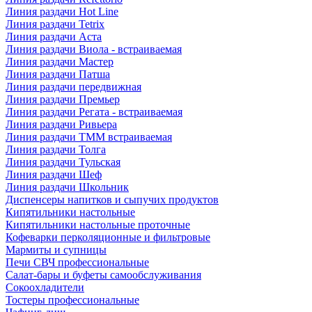
Линия раздачи Hot Line
Линия раздачи Tetrix
Линия раздачи Аста
Линия раздачи Виола - встраиваемая
Линия раздачи Мастер
Линия раздачи Патша
Линия раздачи передвижная
Линия раздачи Премьер
Линия раздачи Регата - встраиваемая
Линия раздачи Ривьера
Линия раздачи ТММ встраиваемая
Линия раздачи Толга
Линия раздачи Тульская
Линия раздачи Шеф
Линия раздачи Школьник
Диспенсеры напитков и сыпучих продуктов
Кипятильники настольные
Кипятильники настольные проточные
Кофеварки перколяционные и фильтровые
Мармиты и супницы
Печи СВЧ профессиональные
Салат-бары и буфеты самообслуживания
Сокоохладители
Тостеры профессиональные