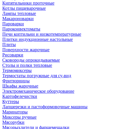
Кипятильники проточные
Котлы пищеварочные
Лампы тепловые
Макароноварки
Пароварки
Пароконвектоматы
Печи коптильни и низкотемпературные
Плитки индукционные настольные
Плиты
Поверхности жарочные
Рисоварки
Сковороды опрокидываемые
Столы и полки тепловые
Термомиксеры
Термостаты погружные для су-вид
Фритюрницы
Шкафы жарочные
Электромеханическое оборудование
Картофелечистки
Куттеры
Лапшерезки и пастоформовочные машины
Маринаторы
Миксеры ручные
Мясорубки
Мясорыхлители и фаршемешалки