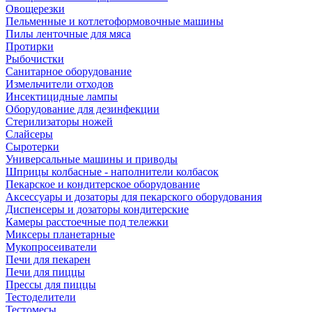
Овощерезки
Пельменные и котлетоформовочные машины
Пилы ленточные для мяса
Протирки
Рыбочистки
Санитарное оборудование
Измельчители отходов
Инсектицидные лампы
Оборудование для дезинфекции
Стерилизаторы ножей
Слайсеры
Сыротерки
Универсальные машины и приводы
Шприцы колбасные - наполнители колбасок
Пекарское и кондитерское оборудование
Аксессуары и дозаторы для пекарского оборудования
Диспенсеры и дозаторы кондитерские
Камеры расстоечные под тележки
Миксеры планетарные
Мукопросеиватели
Печи для пекарен
Печи для пиццы
Прессы для пиццы
Тестоделители
Тестомесы