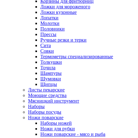
Корзины для фритюрниц
Ложки для мороженого
Ложки кухонные
Лопатки
Молотки
Половники
Прессы
Ручные резки и терки
Сита
Совки
Термометры специализированные
Толкушки
Точила
Шампуры
Шумовки
Щипцы
Листы пекарские
Моющие средства
Мясницкий инструмент
Наборы
Наборы посуды
Ножи поварские
Наборы ножей
Ножи для рубки
Ножи поварские - мясо и рыба