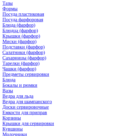
Тазы
Формы
Посуда пластиковая
Посуда фарфоровая
Блюда (фарфор)
Блюдца (фарфор)
Крышки (фарфор)
Миски (фарфор)
Подставки (фарфор)
Салатники (фарфор)
Сахарницы (фарфор)
Тарелки (фарфор)
Чашки (фарфор)
Предметы сервировки
Блюда
Бокалы и рюмки
Вазы
Ведра для льда
Ведра для шампанского
Доски сервировочные
Емкости для приправ
Корзины
Крышки для сервировки
Кувшины
Молочники