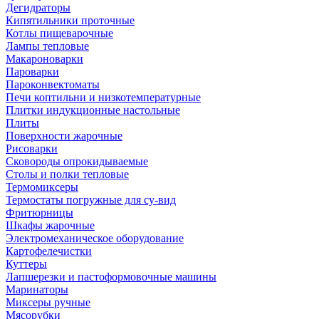
Дегидраторы
Кипятильники проточные
Котлы пищеварочные
Лампы тепловые
Макароноварки
Пароварки
Пароконвектоматы
Печи коптильни и низкотемпературные
Плитки индукционные настольные
Плиты
Поверхности жарочные
Рисоварки
Сковороды опрокидываемые
Столы и полки тепловые
Термомиксеры
Термостаты погружные для су-вид
Фритюрницы
Шкафы жарочные
Электромеханическое оборудование
Картофелечистки
Куттеры
Лапшерезки и пастоформовочные машины
Маринаторы
Миксеры ручные
Мясорубки