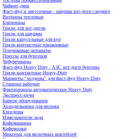
Тостеры профессиональные
Чафинг-диш
Фаст-фуд и закусочные - шаурма хот-доги сэндвич
Витрины тепловые
Блинницы
Грили для хот-догов
Грили для шаурмы
Грили карусельные для кур
Грили контактные прижимные
Пончиковые аппараты
Прессы для бургеров
Чебуречницы
Фаст-фуд Heavy Duty - АЗС хот-доги бургеры
Грили контактные Heavy-Duty
Мармиты-"холдеры" для фаст-фуд Heavy-Duty
Станции рабочие
Фритюрницы автоматические Heavy Duty
Экспресс-печи
Барное оборудование
Холодильники для молока
Блендеры
Измельчители льда
Кофемашины
Кофемолки
Миксеры для молочных коктейлей