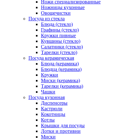
Ножи специализированные
Ножницы кухонные
Овощечистки
Посуда из стекла
Блюда (стекло)
Графины (стекло)
Кружки пивные
Кувшины (стекло)
Салатники (стекло)
Тарелки (стекло)
Посуда керамическая
Блюда (керамика)
Блюдца (керамика)
Кружки
Миски (керамика)
Тарелки (керамика)
Чашки
Посуда кухонная
Диспенсеры
Кастрюли
Кокотницы
Котлы
Крышки для посуды
Лотки и противни
Миски