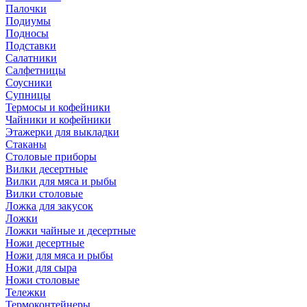
Палочки
Подиумы
Подносы
Подставки
Салатники
Салфетницы
Соусники
Супницы
Термосы и кофейники
Чайники и кофейники
Этажерки для выкладки
Стаканы
Столовые приборы
Вилки десертные
Вилки для мяса и рыбы
Вилки столовые
Ложка для закусок
Ложки
Ложки чайные и десертные
Ножи десертные
Ножи для мяса и рыбы
Ножи для сыра
Ножи столовые
Тележки
Термоконтейнеры