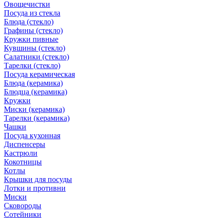
Овощечистки
Посуда из стекла
Блюда (стекло)
Графины (стекло)
Кружки пивные
Кувшины (стекло)
Салатники (стекло)
Тарелки (стекло)
Посуда керамическая
Блюда (керамика)
Блюдца (керамика)
Кружки
Миски (керамика)
Тарелки (керамика)
Чашки
Посуда кухонная
Диспенсеры
Кастрюли
Кокотницы
Котлы
Крышки для посуды
Лотки и противни
Миски
Сковороды
Сотейники