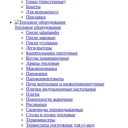
Горки (пристенные)
Бонеты
Для мороженого
Прилавки
Тепловое оборудование
Грили salamander
Грили лавовые
Грили угольные
Дегидраторы
Кипятильники проточные
Котлы пищеварочные
Лампы тепловые
Макароноварки
Пароварки
Пароконвектоматы
Печи коптильни и низкотемпературные
Плитки индукционные настольные
Плиты
Поверхности жарочные
Рисоварки
Сковороды опрокидываемые
Столы и полки тепловые
Термомиксеры
Термостаты погружные для су-вид