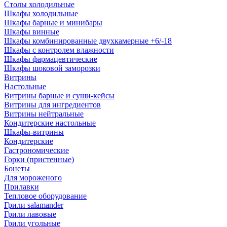
Столы холодильные
Шкафы холодильные
Шкафы барные и минибары
Шкафы винные
Шкафы комбинированные двухкамерные +6/-18
Шкафы с контролем влажности
Шкафы фармацевтические
Шкафы шоковой заморозки
Витрины
Настольные
Витрины барные и суши-кейсы
Витрины для ингредиентов
Витрины нейтральные
Кондитерские настольные
Шкафы-витрины
Кондитерские
Гастрономические
Горки (пристенные)
Бонеты
Для мороженого
Прилавки
Тепловое оборудование
Грили salamander
Грили лавовые
Грили угольные