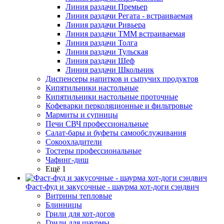
Линия раздачи Премьер
Линия раздачи Регата - встраиваемая
Линия раздачи Ривьера
Линия раздачи ТММ встраиваемая
Линия раздачи Толга
Линия раздачи Тульская
Линия раздачи Шеф
Линия раздачи Школьник
Диспенсеры напитков и сыпучих продуктов
Кипятильники настольные
Кипятильники настольные проточные
Кофеварки перколяционные и фильтровые
Мармиты и супницы
Печи СВЧ профессиональные
Салат-бары и буфеты самообслуживания
Сокоохладители
Тостеры профессиональные
Чафинг-диш
Ещё 1
Фаст-фуд и закусочные - шаурма хот-доги сэндвич
Витрины тепловые
Блинницы
Грили для хот-догов
Грили для шаурмы