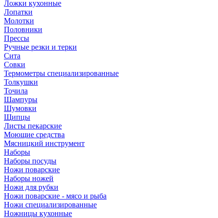
Ложки кухонные
Лопатки
Молотки
Половники
Прессы
Ручные резки и терки
Сита
Совки
Термометры специализированные
Толкушки
Точила
Шампуры
Шумовки
Щипцы
Листы пекарские
Моющие средства
Мясницкий инструмент
Наборы
Наборы посуды
Ножи поварские
Наборы ножей
Ножи для рубки
Ножи поварские - мясо и рыба
Ножи специализированные
Ножницы кухонные