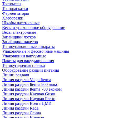
Тестомесы
Тестораскатки
Ферментаторы
Хлеборезки
Шкафы расстоечные
Весы и упаковочное оборудование
Весы электронные
Запайщики лотков
Запайщики пакетов
Термоупаковочные аппараты
Упаковочные и фасовочные машины
Упаковщики вакуумные
Пакеты для вакуумирования
Термоусадочная пленка
Оборудование раздачи питания
Линии раздачи
Линия раздачи Volga Iterma
Линия раздачи Iterma 900 люкс
Линия раздачи Iterma 700 эконом
Линия раздачи Kayman Gusto
Линия раздачи Kayman Presto
Линия раздачи Волга ЦМИ
Линия раздачи Rada
Линия раздачи Сейла
Линия раздачи Kayman