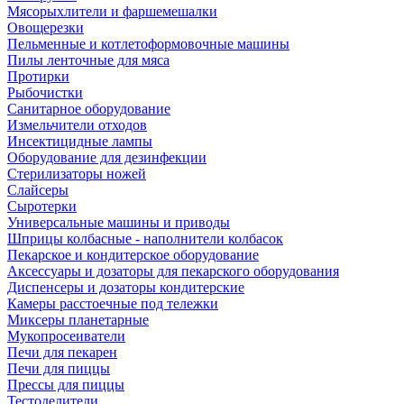
Мясорыхлители и фаршемешалки
Овощерезки
Пельменные и котлетоформовочные машины
Пилы ленточные для мяса
Протирки
Рыбочистки
Санитарное оборудование
Измельчители отходов
Инсектицидные лампы
Оборудование для дезинфекции
Стерилизаторы ножей
Слайсеры
Сыротерки
Универсальные машины и приводы
Шприцы колбасные - наполнители колбасок
Пекарское и кондитерское оборудование
Аксессуары и дозаторы для пекарского оборудования
Диспенсеры и дозаторы кондитерские
Камеры расстоечные под тележки
Миксеры планетарные
Мукопросеиватели
Печи для пекарен
Печи для пиццы
Прессы для пиццы
Тестоделители