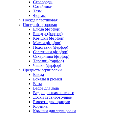
Сковороды
Сотейники
Тазы
Формы
Посуда пластиковая
Посуда фарфоровая
Блюда (фарфор)
Блюдца (фарфор)
Крышки (фарфор)
Миски (фарфор)
Подставки (фарфор)
Салатники (фарфор)
Сахарницы (фарфор)
Тарелки (фарфор)
Чашки (фарфор)
Предметы сервировки
Блюда
Бокалы и рюмки
Вазы
Ведра для льда
Ведра для шампанского
Доски сервировочные
Емкости для приправ
Корзины
Крышки для сервировки