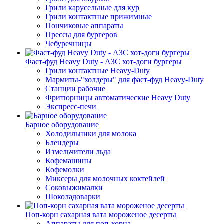
Грили карусельные для кур
Грили контактные прижимные
Пончиковые аппараты
Прессы для бургеров
Чебуречницы
Фаст-фуд Heavy Duty - АЗС хот-доги бургеры
Грили контактные Heavy-Duty
Мармиты-"холдеры" для фаст-фуд Heavy-Duty
Станции рабочие
Фритюрницы автоматические Heavy Duty
Экспресс-печи
Барное оборудование
Холодильники для молока
Блендеры
Измельчители льда
Кофемашины
Кофемолки
Миксеры для молочных коктейлей
Соковыжималки
Шоколадоварки
Поп-корн сахарная вата мороженое десерты
Аппараты для поп-корна