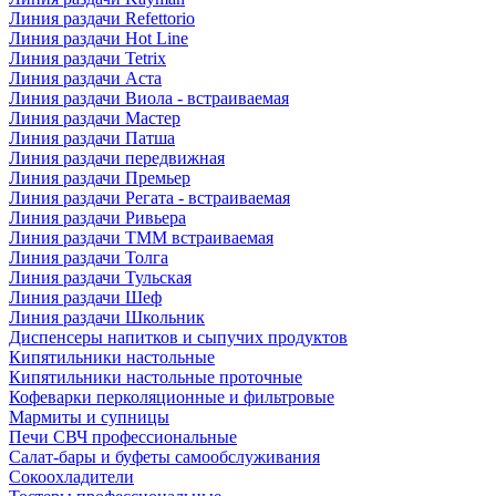
Линия раздачи Refettorio
Линия раздачи Hot Line
Линия раздачи Tetrix
Линия раздачи Аста
Линия раздачи Виола - встраиваемая
Линия раздачи Мастер
Линия раздачи Патша
Линия раздачи передвижная
Линия раздачи Премьер
Линия раздачи Регата - встраиваемая
Линия раздачи Ривьера
Линия раздачи ТММ встраиваемая
Линия раздачи Толга
Линия раздачи Тульская
Линия раздачи Шеф
Линия раздачи Школьник
Диспенсеры напитков и сыпучих продуктов
Кипятильники настольные
Кипятильники настольные проточные
Кофеварки перколяционные и фильтровые
Мармиты и супницы
Печи СВЧ профессиональные
Салат-бары и буфеты самообслуживания
Сокоохладители