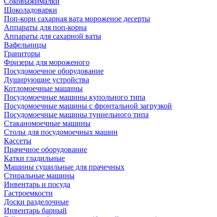
Соковыжималки
Шоколадоварки
Поп-корн сахарная вата мороженое десерты
Аппараты для поп-корна
Аппараты для сахарной ваты
Вафельницы
Граниторы
Фризеры для мороженого
Посудомоечное оборудование
Душирующие устройства
Котломоечные машины
Посудомоечные машины купольного типа
Посудомоечные машины с фронтальной загрузкой
Посудомоечные машины туннельного типа
Стаканомоечные машины
Столы для посудомоечных машин
Кассеты
Прачечное оборудование
Катки гладильные
Машины сушильные для прачечных
Стиральные машины
Инвентарь и посуда
Гастроемкости
Доски разделочные
Инвентарь барный