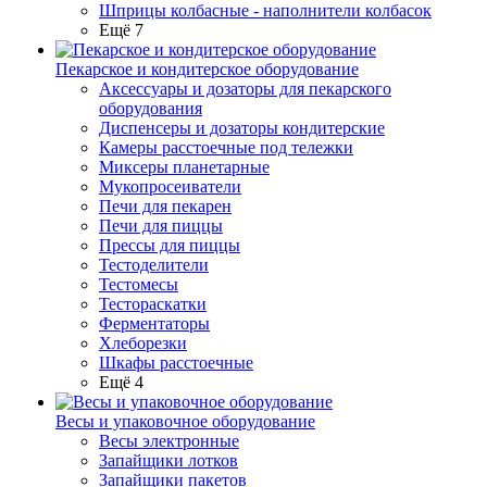
Шприцы колбасные - наполнители колбасок
Ещё 7
Пекарское и кондитерское оборудование
Аксессуары и дозаторы для пекарского
оборудования
Диспенсеры и дозаторы кондитерские
Камеры расстоечные под тележки
Миксеры планетарные
Мукопросеиватели
Печи для пекарен
Печи для пиццы
Прессы для пиццы
Тестоделители
Тестомесы
Тестораскатки
Ферментаторы
Хлеборезки
Шкафы расстоечные
Ещё 4
Весы и упаковочное оборудование
Весы электронные
Запайщики лотков
Запайщики пакетов