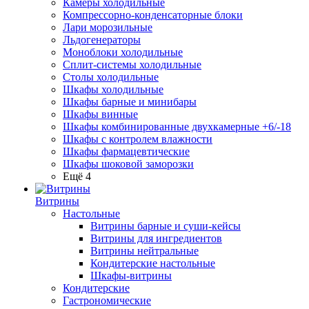
Камеры холодильные
Компрессорно-конденсаторные блоки
Лари морозильные
Льдогенераторы
Моноблоки холодильные
Сплит-системы холодильные
Столы холодильные
Шкафы холодильные
Шкафы барные и минибары
Шкафы винные
Шкафы комбинированные двухкамерные +6/-18
Шкафы с контролем влажности
Шкафы фармацевтические
Шкафы шоковой заморозки
Ещё 4
Витрины
Настольные
Витрины барные и суши-кейсы
Витрины для ингредиентов
Витрины нейтральные
Кондитерские настольные
Шкафы-витрины
Кондитерские
Гастрономические