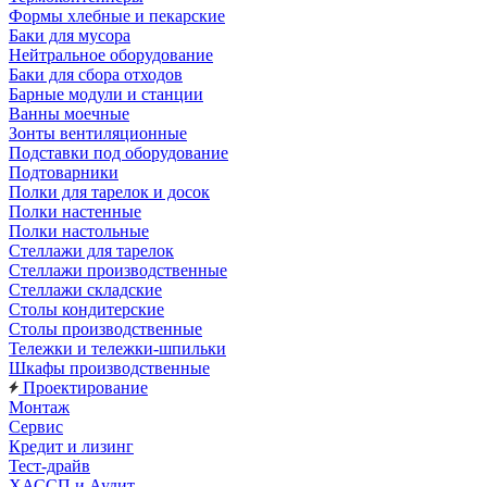
Формы хлебные и пекарские
Баки для мусора
Нейтральное оборудование
Баки для сбора отходов
Барные модули и станции
Ванны моечные
Зонты вентиляционные
Подставки под оборудование
Подтоварники
Полки для тарелок и досок
Полки настенные
Полки настольные
Стеллажи для тарелок
Стеллажи производственные
Стеллажи складские
Столы кондитерские
Столы производственные
Тележки и тележки-шпильки
Шкафы производственные
Проектирование
Монтаж
Сервис
Кредит и лизинг
Тест-драйв
ХАССП и Аудит