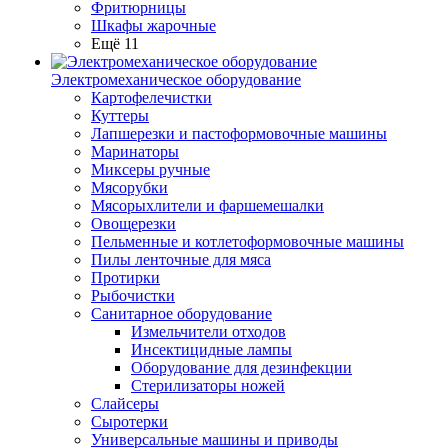
Фритюрницы
Шкафы жарочные
Ещё 11
Электромеханическое оборудование
Картофелечистки
Куттеры
Лапшерезки и пастоформовочные машины
Маринаторы
Миксеры ручные
Мясорубки
Мясорыхлители и фаршемешалки
Овощерезки
Пельменные и котлетоформовочные машины
Пилы ленточные для мяса
Протирки
Рыбочистки
Санитарное оборудование
Измельчители отходов
Инсектицидные лампы
Оборудование для дезинфекции
Стерилизаторы ножей
Слайсеры
Сыротерки
Универсальные машины и приводы