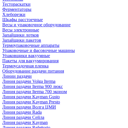
Тестораскатки
Ферментаторы
Хлеборезки
Шкафы расстоечные
Весы и упаковочное оборудование
Весы электронные
Запайщики лотков
Запайщики пакетов
Термоупаковочные аппараты
Упаковочные и фасовочные машины
Упаковщики вакуумные
Пакеты для вакуумирования
Термоусадочная пленка
Оборудование раздачи питания
Линии раздачи
Линия раздачи Volga Iterma
Линия раздачи Iterma 900 люкс
Линия раздачи Iterma 700 эконом
Линия раздачи Kayman Gusto
Линия раздачи Kayman Presto
Линия раздачи Волга ЦМИ
Линия раздачи Rada
Линия раздачи Сейла
Линия раздачи Kayman
Линия раздачи Refettorio