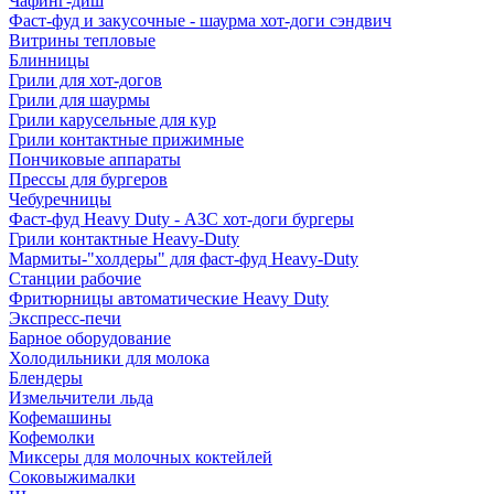
Чафинг-диш
Фаст-фуд и закусочные - шаурма хот-доги сэндвич
Витрины тепловые
Блинницы
Грили для хот-догов
Грили для шаурмы
Грили карусельные для кур
Грили контактные прижимные
Пончиковые аппараты
Прессы для бургеров
Чебуречницы
Фаст-фуд Heavy Duty - АЗС хот-доги бургеры
Грили контактные Heavy-Duty
Мармиты-"холдеры" для фаст-фуд Heavy-Duty
Станции рабочие
Фритюрницы автоматические Heavy Duty
Экспресс-печи
Барное оборудование
Холодильники для молока
Блендеры
Измельчители льда
Кофемашины
Кофемолки
Миксеры для молочных коктейлей
Соковыжималки