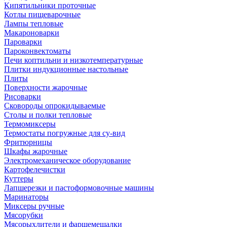
Кипятильники проточные
Котлы пищеварочные
Лампы тепловые
Макароноварки
Пароварки
Пароконвектоматы
Печи коптильни и низкотемпературные
Плитки индукционные настольные
Плиты
Поверхности жарочные
Рисоварки
Сковороды опрокидываемые
Столы и полки тепловые
Термомиксеры
Термостаты погружные для су-вид
Фритюрницы
Шкафы жарочные
Электромеханическое оборудование
Картофелечистки
Куттеры
Лапшерезки и пастоформовочные машины
Маринаторы
Миксеры ручные
Мясорубки
Мясорыхлители и фаршемешалки