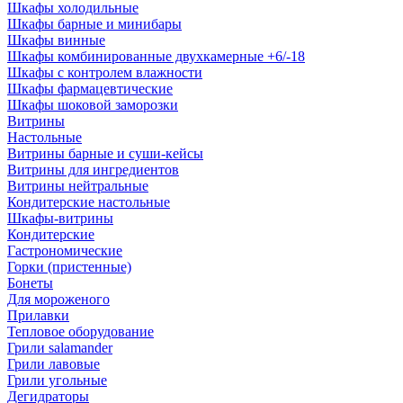
Шкафы холодильные
Шкафы барные и минибары
Шкафы винные
Шкафы комбинированные двухкамерные +6/-18
Шкафы с контролем влажности
Шкафы фармацевтические
Шкафы шоковой заморозки
Витрины
Настольные
Витрины барные и суши-кейсы
Витрины для ингредиентов
Витрины нейтральные
Кондитерские настольные
Шкафы-витрины
Кондитерские
Гастрономические
Горки (пристенные)
Бонеты
Для мороженого
Прилавки
Тепловое оборудование
Грили salamander
Грили лавовые
Грили угольные
Дегидраторы