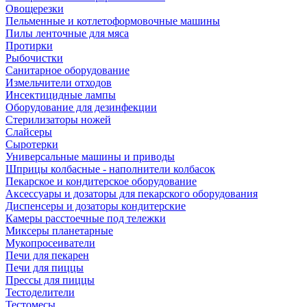
Овощерезки
Пельменные и котлетоформовочные машины
Пилы ленточные для мяса
Протирки
Рыбочистки
Санитарное оборудование
Измельчители отходов
Инсектицидные лампы
Оборудование для дезинфекции
Стерилизаторы ножей
Слайсеры
Сыротерки
Универсальные машины и приводы
Шприцы колбасные - наполнители колбасок
Пекарское и кондитерское оборудование
Аксессуары и дозаторы для пекарского оборудования
Диспенсеры и дозаторы кондитерские
Камеры расстоечные под тележки
Миксеры планетарные
Мукопросеиватели
Печи для пекарен
Печи для пиццы
Прессы для пиццы
Тестоделители
Тестомесы