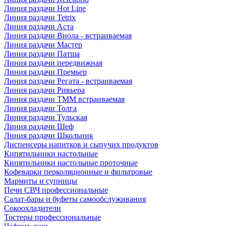
Линия раздачи Hot Line
Линия раздачи Tetrix
Линия раздачи Аста
Линия раздачи Виола - встраиваемая
Линия раздачи Мастер
Линия раздачи Патша
Линия раздачи передвижная
Линия раздачи Премьер
Линия раздачи Регата - встраиваемая
Линия раздачи Ривьера
Линия раздачи ТММ встраиваемая
Линия раздачи Толга
Линия раздачи Тульская
Линия раздачи Шеф
Линия раздачи Школьник
Диспенсеры напитков и сыпучих продуктов
Кипятильники настольные
Кипятильники настольные проточные
Кофеварки перколяционные и фильтровые
Мармиты и супницы
Печи СВЧ профессиональные
Салат-бары и буфеты самообслуживания
Сокоохладители
Тостеры профессиональные