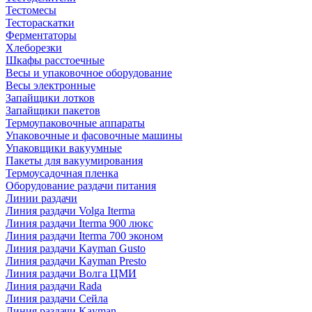
Тестомесы
Тестораскатки
Ферментаторы
Хлеборезки
Шкафы расстоечные
Весы и упаковочное оборудование
Весы электронные
Запайщики лотков
Запайщики пакетов
Термоупаковочные аппараты
Упаковочные и фасовочные машины
Упаковщики вакуумные
Пакеты для вакуумирования
Термоусадочная пленка
Оборудование раздачи питания
Линии раздачи
Линия раздачи Volga Iterma
Линия раздачи Iterma 900 люкс
Линия раздачи Iterma 700 эконом
Линия раздачи Kayman Gusto
Линия раздачи Kayman Presto
Линия раздачи Волга ЦМИ
Линия раздачи Rada
Линия раздачи Сейла
Линия раздачи Kayman