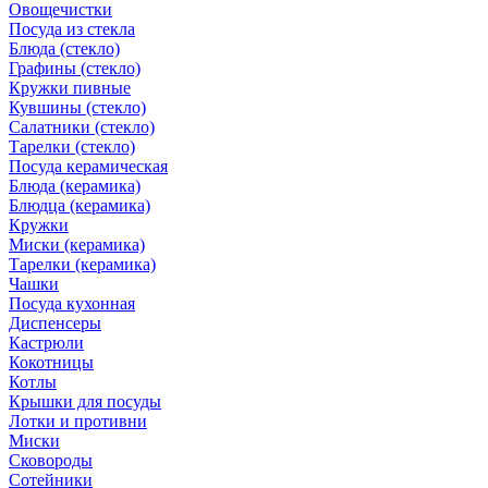
Овощечистки
Посуда из стекла
Блюда (стекло)
Графины (стекло)
Кружки пивные
Кувшины (стекло)
Салатники (стекло)
Тарелки (стекло)
Посуда керамическая
Блюда (керамика)
Блюдца (керамика)
Кружки
Миски (керамика)
Тарелки (керамика)
Чашки
Посуда кухонная
Диспенсеры
Кастрюли
Кокотницы
Котлы
Крышки для посуды
Лотки и противни
Миски
Сковороды
Сотейники