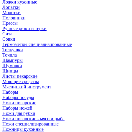
Ложки кухонные
Лопатки
Молотки
Половники
Прессы
Ручные резки и терки
Сита
Совки
Термометры специализированные
Толкушки
Точила
Шампуры
Шумовки
Щипцы
Листы пекарские
Моющие средства
Мясницкий инструмент
Наборы
Наборы посуды
Ножи поварские
Наборы ножей
Ножи для рубки
Ножи поварские - мясо и рыба
Ножи специализированные
Ножницы кухонные