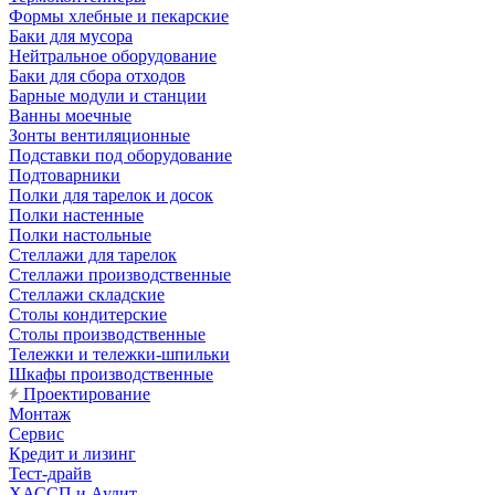
Формы хлебные и пекарские
Баки для мусора
Нейтральное оборудование
Баки для сбора отходов
Барные модули и станции
Ванны моечные
Зонты вентиляционные
Подставки под оборудование
Подтоварники
Полки для тарелок и досок
Полки настенные
Полки настольные
Стеллажи для тарелок
Стеллажи производственные
Стеллажи складские
Столы кондитерские
Столы производственные
Тележки и тележки-шпильки
Шкафы производственные
Проектирование
Монтаж
Сервис
Кредит и лизинг
Тест-драйв
ХАССП и Аудит