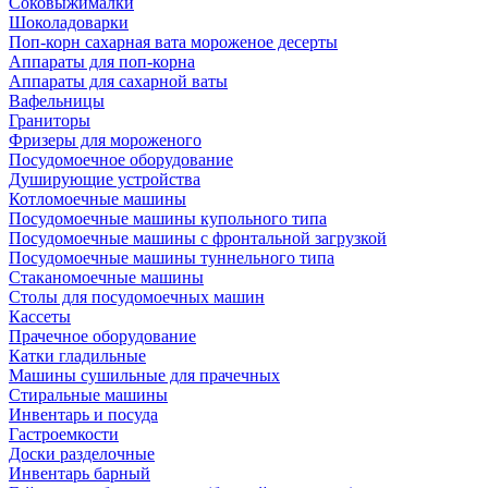
Соковыжималки
Шоколадоварки
Поп-корн сахарная вата мороженое десерты
Аппараты для поп-корна
Аппараты для сахарной ваты
Вафельницы
Граниторы
Фризеры для мороженого
Посудомоечное оборудование
Душирующие устройства
Котломоечные машины
Посудомоечные машины купольного типа
Посудомоечные машины с фронтальной загрузкой
Посудомоечные машины туннельного типа
Стаканомоечные машины
Столы для посудомоечных машин
Кассеты
Прачечное оборудование
Катки гладильные
Машины сушильные для прачечных
Стиральные машины
Инвентарь и посуда
Гастроемкости
Доски разделочные
Инвентарь барный