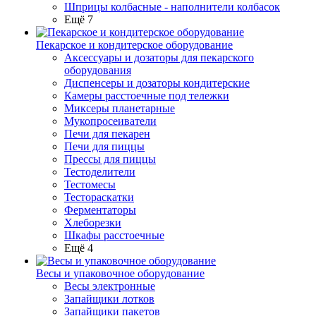
Шприцы колбасные - наполнители колбасок
Ещё 7
Пекарское и кондитерское оборудование
Аксессуары и дозаторы для пекарского
оборудования
Диспенсеры и дозаторы кондитерские
Камеры расстоечные под тележки
Миксеры планетарные
Мукопросеиватели
Печи для пекарен
Печи для пиццы
Прессы для пиццы
Тестоделители
Тестомесы
Тестораскатки
Ферментаторы
Хлеборезки
Шкафы расстоечные
Ещё 4
Весы и упаковочное оборудование
Весы электронные
Запайщики лотков
Запайщики пакетов