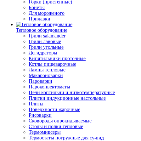
Горки (пристенные)
Бонеты
Для мороженого
Прилавки
Тепловое оборудование
Грили salamander
Грили лавовые
Грили угольные
Дегидраторы
Кипятильники проточные
Котлы пищеварочные
Лампы тепловые
Макароноварки
Пароварки
Пароконвектоматы
Печи коптильни и низкотемпературные
Плитки индукционные настольные
Плиты
Поверхности жарочные
Рисоварки
Сковороды опрокидываемые
Столы и полки тепловые
Термомиксеры
Термостаты погружные для су-вид