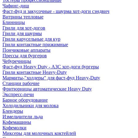
Тостеры профессиональные
Чафинг-диш
Фаст-фуд и закусочные - шаурма хот-доги сэндвич
Витрины тепловые
Блинницы
Грили для хот-догов
Грили для шаурмы
Грили карусельные для кур
Грили контактные прижимные
Пончиковые аппараты
Прессы для бургеров
Чебуречницы
Фаст-фуд Heavy Duty - АЗС хот-доги бургеры
Грили контактные Heavy-Duty
Мармиты-"холдеры" для фаст-фуд Heavy-Duty
Станции рабочие
Фритюрницы автоматические Heavy Duty
Экспресс-печи
Барное оборудование
Холодильники для молока
Блендеры
Измельчители льда
Кофемашины
Кофемолки
Миксеры для молочных коктейлей