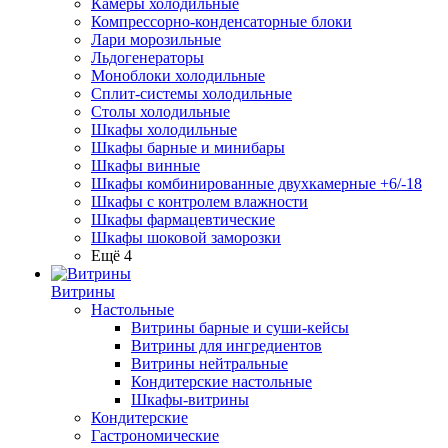
Камеры холодильные
Компрессорно-конденсаторные блоки
Лари морозильные
Льдогенераторы
Моноблоки холодильные
Сплит-системы холодильные
Столы холодильные
Шкафы холодильные
Шкафы барные и минибары
Шкафы винные
Шкафы комбинированные двухкамерные +6/-18
Шкафы с контролем влажности
Шкафы фармацевтические
Шкафы шоковой заморозки
Ещё 4
Витрины
Настольные
Витрины барные и суши-кейсы
Витрины для ингредиентов
Витрины нейтральные
Кондитерские настольные
Шкафы-витрины
Кондитерские
Гастрономические