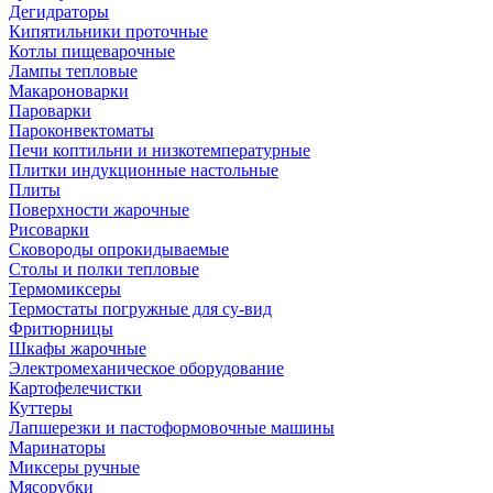
Дегидраторы
Кипятильники проточные
Котлы пищеварочные
Лампы тепловые
Макароноварки
Пароварки
Пароконвектоматы
Печи коптильни и низкотемпературные
Плитки индукционные настольные
Плиты
Поверхности жарочные
Рисоварки
Сковороды опрокидываемые
Столы и полки тепловые
Термомиксеры
Термостаты погружные для су-вид
Фритюрницы
Шкафы жарочные
Электромеханическое оборудование
Картофелечистки
Куттеры
Лапшерезки и пастоформовочные машины
Маринаторы
Миксеры ручные
Мясорубки