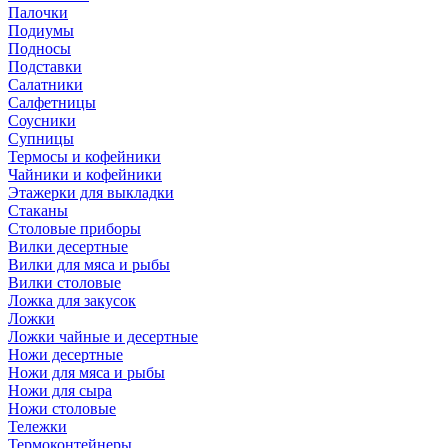
Палочки
Подиумы
Подносы
Подставки
Салатники
Салфетницы
Соусники
Супницы
Термосы и кофейники
Чайники и кофейники
Этажерки для выкладки
Стаканы
Столовые приборы
Вилки десертные
Вилки для мяса и рыбы
Вилки столовые
Ложка для закусок
Ложки
Ложки чайные и десертные
Ножи десертные
Ножи для мяса и рыбы
Ножи для сыра
Ножи столовые
Тележки
Термоконтейнеры