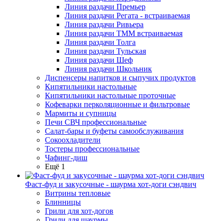
Линия раздачи Премьер
Линия раздачи Регата - встраиваемая
Линия раздачи Ривьера
Линия раздачи ТММ встраиваемая
Линия раздачи Толга
Линия раздачи Тульская
Линия раздачи Шеф
Линия раздачи Школьник
Диспенсеры напитков и сыпучих продуктов
Кипятильники настольные
Кипятильники настольные проточные
Кофеварки перколяционные и фильтровые
Мармиты и супницы
Печи СВЧ профессиональные
Салат-бары и буфеты самообслуживания
Сокоохладители
Тостеры профессиональные
Чафинг-диш
Ещё 1
Фаст-фуд и закусочные - шаурма хот-доги сэндвич
Витрины тепловые
Блинницы
Грили для хот-догов
Грили для шаурмы