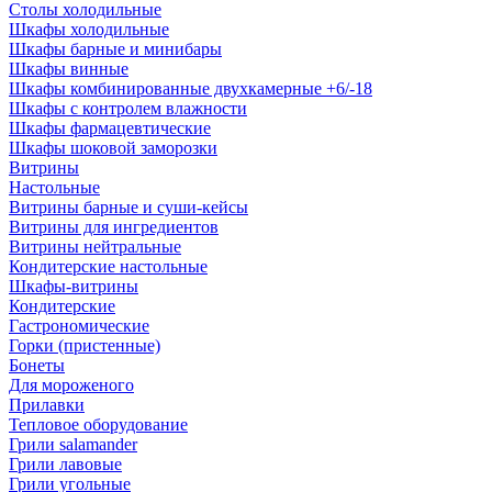
Столы холодильные
Шкафы холодильные
Шкафы барные и минибары
Шкафы винные
Шкафы комбинированные двухкамерные +6/-18
Шкафы с контролем влажности
Шкафы фармацевтические
Шкафы шоковой заморозки
Витрины
Настольные
Витрины барные и суши-кейсы
Витрины для ингредиентов
Витрины нейтральные
Кондитерские настольные
Шкафы-витрины
Кондитерские
Гастрономические
Горки (пристенные)
Бонеты
Для мороженого
Прилавки
Тепловое оборудование
Грили salamander
Грили лавовые
Грили угольные