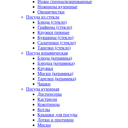
Ножи специализированные
Ножницы кухонные
Овощечистки
Посуда из стекла
Блюда (стекло)
Графины (стекло)
Кружки пивные
Кувшины (стекло)
Салатники (стекло)
Тарелки (стекло)
Посуда керамическая
Блюда (керамика)
Блюдца (керамика)
Кружки
Миски (керамика)
Тарелки (керамика)
Чашки
Посуда кухонная
Диспенсеры
Кастрюли
Кокотницы
Котлы
Крышки для посуды
Лотки и противни
Миски