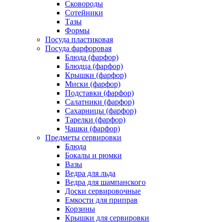
Сковороды
Сотейники
Тазы
Формы
Посуда пластиковая
Посуда фарфоровая
Блюда (фарфор)
Блюдца (фарфор)
Крышки (фарфор)
Миски (фарфор)
Подставки (фарфор)
Салатники (фарфор)
Сахарницы (фарфор)
Тарелки (фарфор)
Чашки (фарфор)
Предметы сервировки
Блюда
Бокалы и рюмки
Вазы
Ведра для льда
Ведра для шампанского
Доски сервировочные
Емкости для приправ
Корзины
Крышки для сервировки