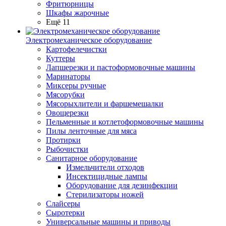
Фритюрницы
Шкафы жарочные
Ещё 11
Электромеханическое оборудование
Картофелечистки
Куттеры
Лапшерезки и пастоформовочные машины
Маринаторы
Миксеры ручные
Мясорубки
Мясорыхлители и фаршемешалки
Овощерезки
Пельменные и котлетоформовочные машины
Пилы ленточные для мяса
Протирки
Рыбочистки
Санитарное оборудование
Измельчители отходов
Инсектицидные лампы
Оборудование для дезинфекции
Стерилизаторы ножей
Слайсеры
Сыротерки
Универсальные машины и приводы