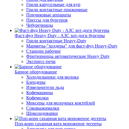
Грили карусельные для кур
Грили контактные прижимные
Пончиковые аппараты
Прессы для бургеров
Чебуречницы
Фаст-фуд Heavy Duty - АЗС хот-доги бургеры
Грили контактные Heavy-Duty
Мармиты-"холдеры" для фаст-фуд Heavy-Duty
Станции рабочие
Фритюрницы автоматические Heavy Duty
Экспресс-печи
Барное оборудование
Холодильники для молока
Блендеры
Измельчители льда
Кофемашины
Кофемолки
Миксеры для молочных коктейлей
Соковыжималки
Шоколадоварки
Поп-корн сахарная вата мороженое десерты
Аппараты для поп-корна