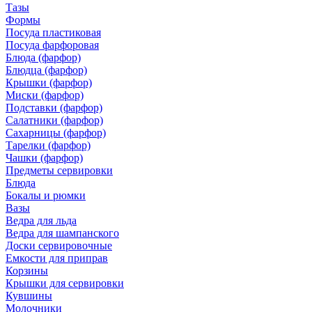
Тазы
Формы
Посуда пластиковая
Посуда фарфоровая
Блюда (фарфор)
Блюдца (фарфор)
Крышки (фарфор)
Миски (фарфор)
Подставки (фарфор)
Салатники (фарфор)
Сахарницы (фарфор)
Тарелки (фарфор)
Чашки (фарфор)
Предметы сервировки
Блюда
Бокалы и рюмки
Вазы
Ведра для льда
Ведра для шампанского
Доски сервировочные
Емкости для приправ
Корзины
Крышки для сервировки
Кувшины
Молочники