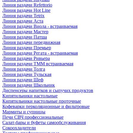
Линия раздачи Refettorio
Линия раздачи Hot Line
Линия раздачи Tetrix
Линия раздачи Аста
Линия раздачи Виола - встраиваемая
Линия раздачи Мастер
Линия раздачи Патша
Линия раздачи передвижная
Линия раздачи Премьер
Линия раздачи Регата - встраиваемая
Линия раздачи Ривьера
Линия раздачи ТММ встраиваемая
Линия раздачи Толга
Линия раздачи Тульская
Линия раздачи Шеф
Линия раздачи Школьник
Диспенсеры напитков и сыпучих продуктов
Кипятильники настольные
Кипятильники настольные проточные
Кофеварки перколяционные и фильтровые
Мармиты и супницы
Печи СВЧ профессиональные
Салат-бары и буфеты самообслуживания
Сокоохладители