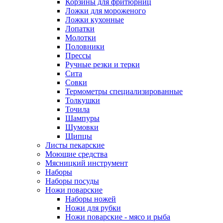
Корзины для фритюрниц
Ложки для мороженого
Ложки кухонные
Лопатки
Молотки
Половники
Прессы
Ручные резки и терки
Сита
Совки
Термометры специализированные
Толкушки
Точила
Шампуры
Шумовки
Щипцы
Листы пекарские
Моющие средства
Мясницкий инструмент
Наборы
Наборы посуды
Ножи поварские
Наборы ножей
Ножи для рубки
Ножи поварские - мясо и рыба