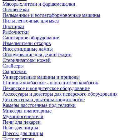
Мясорыхлители и фаршемешалки
Овощерезки
Пельменные и котлетоформовочные машины
Пилы ленточные для мяса
Протирки
Рыбочистки
Санитарное оборудование
Измельчители отходов
Инсектицидные лампы
Оборудование для дезинфекции
Стерилизаторы ножей
Слайсеры
Сыротерки
Универсальные машины и приводы
Шприцы колбасные - наполнители колбасок
Пекарское и кондитерское оборудование
Аксессуары и дозаторы для пекарского оборудования
Диспенсеры и дозаторы кондитерские
Камеры расстоечные под тележки
Миксеры планетарные
Мукопросеиватели
Печи для пекарен
Печи для пиццы
Прессы для пиццы
Тестоделители