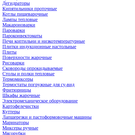
Дегидраторы
Кипятильники проточные
Котлы пищеварочные
Лампы тепловые
Макароноварки
Пароварки
Пароконвектоматы
Печи коптильни и низкотемпературные
Плитки индукционные настольные
Плиты
Поверхности жарочные
Рисоварки
Сковороды опрокидываемые
Столы и полки тепловые
Термомиксеры
Термостаты погружные для су-вид
Фритюрницы
Шкафы жарочные
Электромеханическое оборудование
Картофелечистки
Куттеры
Лапшерезки и пастоформовочные машины
Маринаторы
Миксеры ручные
Мясорубки