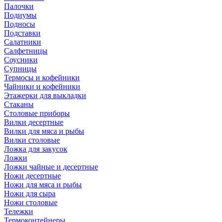
Палочки
Подиумы
Подносы
Подставки
Салатники
Салфетницы
Соусники
Супницы
Термосы и кофейники
Чайники и кофейники
Этажерки для выкладки
Стаканы
Столовые приборы
Вилки десертные
Вилки для мяса и рыбы
Вилки столовые
Ложка для закусок
Ложки
Ложки чайные и десертные
Ножи десертные
Ножи для мяса и рыбы
Ножи для сыра
Ножи столовые
Тележки
Термоконтейнеры