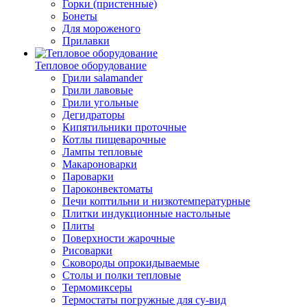
Горки (пристенные)
Бонеты
Для мороженого
Прилавки
Тепловое оборудование
Грили salamander
Грили лавовые
Грили угольные
Дегидраторы
Кипятильники проточные
Котлы пищеварочные
Лампы тепловые
Макароноварки
Пароварки
Пароконвектоматы
Печи коптильни и низкотемпературные
Плитки индукционные настольные
Плиты
Поверхности жарочные
Рисоварки
Сковороды опрокидываемые
Столы и полки тепловые
Термомиксеры
Термостаты погружные для су-вид