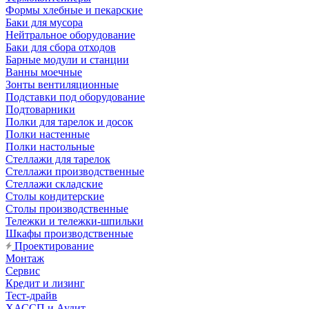
Формы хлебные и пекарские
Баки для мусора
Нейтральное оборудование
Баки для сбора отходов
Барные модули и станции
Ванны моечные
Зонты вентиляционные
Подставки под оборудование
Подтоварники
Полки для тарелок и досок
Полки настенные
Полки настольные
Стеллажи для тарелок
Стеллажи производственные
Стеллажи складские
Столы кондитерские
Столы производственные
Тележки и тележки-шпильки
Шкафы производственные
Проектирование
Монтаж
Сервис
Кредит и лизинг
Тест-драйв
ХАССП и Аудит