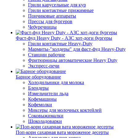
Грили карусельные для кур
Грили контактные прижимные
Пончиковые аппараты
Прессы для бургеров
Чебуречницы
Фаст-фуд Heavy Duty - АЗС хот-доги бургеры
Грили контактные Heavy-Duty
Мармиты-"холдеры" для фаст-фуд Heavy-Duty
Станции рабочие
Фритюрницы автоматические Heavy Duty
Экспресс-печи
Барное оборудование
Холодильники для молока
Блендеры
Измельчители льда
Кофемашины
Кофемолки
Миксеры для молочных коктейлей
Соковыжималки
Шоколадоварки
Поп-корн сахарная вата мороженое десерты
Аппараты для поп-корна