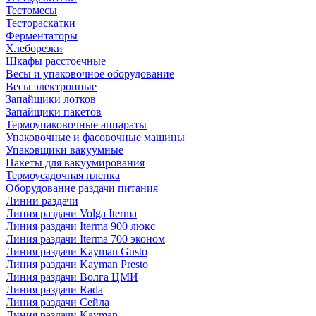
Тестомесы
Тестораскатки
Ферментаторы
Хлеборезки
Шкафы расстоечные
Весы и упаковочное оборудование
Весы электронные
Запайщики лотков
Запайщики пакетов
Термоупаковочные аппараты
Упаковочные и фасовочные машины
Упаковщики вакуумные
Пакеты для вакуумирования
Термоусадочная пленка
Оборудование раздачи питания
Линии раздачи
Линия раздачи Volga Iterma
Линия раздачи Iterma 900 люкс
Линия раздачи Iterma 700 эконом
Линия раздачи Kayman Gusto
Линия раздачи Kayman Presto
Линия раздачи Волга ЦМИ
Линия раздачи Rada
Линия раздачи Сейла
Линия раздачи Kayman