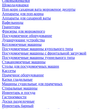
Соковыжималки
Шоколадоварки
Поп-корн сахарная вата мороженое десерты
Аппараты для поп-корна
Аппараты для сахарной ваты
Вафельницы
Граниторы
Фризеры для мороженого
Посудомоечное оборудование
Душирующие устройства
Котломоечные машины
Посудомоечные машины купольного типа
Посудомоечные машины с фронтальной загрузкой
Посудомоечные машины туннельного типа
Стаканомоечные машины
Столы для посудомоечных машин
Кассеты
Прачечное оборудование
Катки гладильные
Машины сушильные для прачечных
Стиральные машины
Инвентарь и посуда
Гастроемкости
Доски разделочные
Инвентарь барный