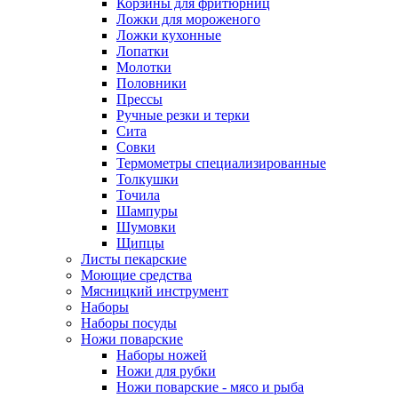
Корзины для фритюрниц
Ложки для мороженого
Ложки кухонные
Лопатки
Молотки
Половники
Прессы
Ручные резки и терки
Сита
Совки
Термометры специализированные
Толкушки
Точила
Шампуры
Шумовки
Щипцы
Листы пекарские
Моющие средства
Мясницкий инструмент
Наборы
Наборы посуды
Ножи поварские
Наборы ножей
Ножи для рубки
Ножи поварские - мясо и рыба