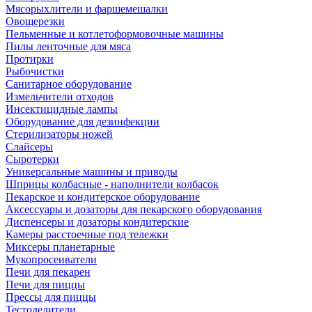
Мясорыхлители и фаршемешалки
Овощерезки
Пельменные и котлетоформовочные машины
Пилы ленточные для мяса
Протирки
Рыбочистки
Санитарное оборудование
Измельчители отходов
Инсектицидные лампы
Оборудование для дезинфекции
Стерилизаторы ножей
Слайсеры
Сыротерки
Универсальные машины и приводы
Шприцы колбасные - наполнители колбасок
Пекарское и кондитерское оборудование
Аксессуары и дозаторы для пекарского оборудования
Диспенсеры и дозаторы кондитерские
Камеры расстоечные под тележки
Миксеры планетарные
Мукопросеиватели
Печи для пекарен
Печи для пиццы
Прессы для пиццы
Тестоделители