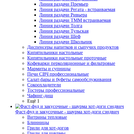
Линия раздачи Премьер
Линия раздачи Регата - встраиваемая
Линия раздачи Ривьера
Линия раздачи ТММ встраиваемая
Линия раздачи Толга
Линия раздачи Тульская
Линия раздачи Шеф
Линия раздачи Школьник
Диспенсеры напитков и сыпучих продуктов
Кипятильники настольные
Кипятильники настольные проточные
Кофеварки перколяционные и фильтровые
Мармиты и супницы
Печи СВЧ профессиональные
Салат-бары и буфеты самообслуживания
Сокоохладители
Тостеры профессиональные
Чафинг-диш
Ещё 1
Фаст-фуд и закусочные - шаурма хот-доги сэндвич
Витрины тепловые
Блинницы
Грили для хот-догов
Грили для шаурмы