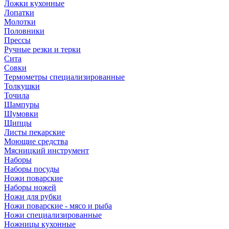
Ложки кухонные
Лопатки
Молотки
Половники
Прессы
Ручные резки и терки
Сита
Совки
Термометры специализированные
Толкушки
Точила
Шампуры
Шумовки
Щипцы
Листы пекарские
Моющие средства
Мясницкий инструмент
Наборы
Наборы посуды
Ножи поварские
Наборы ножей
Ножи для рубки
Ножи поварские - мясо и рыба
Ножи специализированные
Ножницы кухонные