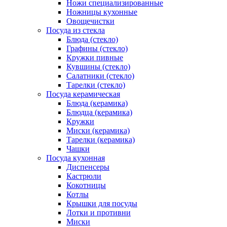
Ножи специализированные
Ножницы кухонные
Овощечистки
Посуда из стекла
Блюда (стекло)
Графины (стекло)
Кружки пивные
Кувшины (стекло)
Салатники (стекло)
Тарелки (стекло)
Посуда керамическая
Блюда (керамика)
Блюдца (керамика)
Кружки
Миски (керамика)
Тарелки (керамика)
Чашки
Посуда кухонная
Диспенсеры
Кастрюли
Кокотницы
Котлы
Крышки для посуды
Лотки и противни
Миски