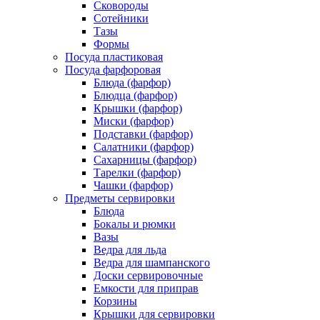
Сковороды
Сотейники
Тазы
Формы
Посуда пластиковая
Посуда фарфоровая
Блюда (фарфор)
Блюдца (фарфор)
Крышки (фарфор)
Миски (фарфор)
Подставки (фарфор)
Салатники (фарфор)
Сахарницы (фарфор)
Тарелки (фарфор)
Чашки (фарфор)
Предметы сервировки
Блюда
Бокалы и рюмки
Вазы
Ведра для льда
Ведра для шампанского
Доски сервировочные
Емкости для приправ
Корзины
Крышки для сервировки