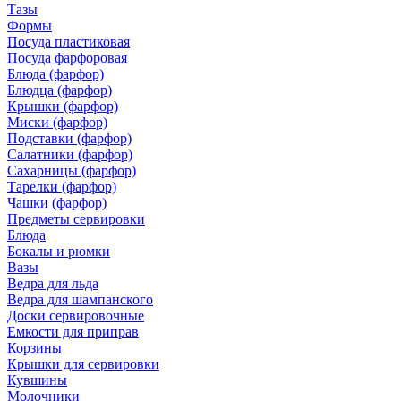
Тазы
Формы
Посуда пластиковая
Посуда фарфоровая
Блюда (фарфор)
Блюдца (фарфор)
Крышки (фарфор)
Миски (фарфор)
Подставки (фарфор)
Салатники (фарфор)
Сахарницы (фарфор)
Тарелки (фарфор)
Чашки (фарфор)
Предметы сервировки
Блюда
Бокалы и рюмки
Вазы
Ведра для льда
Ведра для шампанского
Доски сервировочные
Емкости для приправ
Корзины
Крышки для сервировки
Кувшины
Молочники