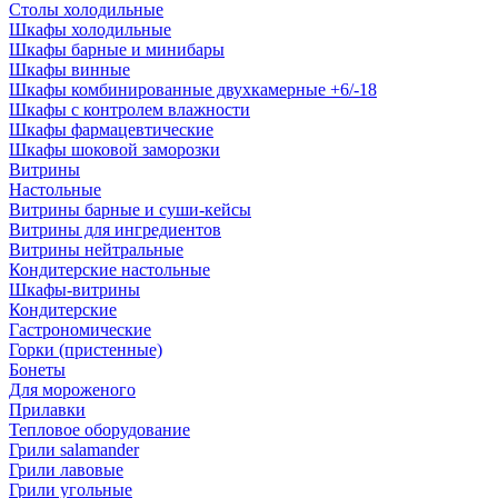
Столы холодильные
Шкафы холодильные
Шкафы барные и минибары
Шкафы винные
Шкафы комбинированные двухкамерные +6/-18
Шкафы с контролем влажности
Шкафы фармацевтические
Шкафы шоковой заморозки
Витрины
Настольные
Витрины барные и суши-кейсы
Витрины для ингредиентов
Витрины нейтральные
Кондитерские настольные
Шкафы-витрины
Кондитерские
Гастрономические
Горки (пристенные)
Бонеты
Для мороженого
Прилавки
Тепловое оборудование
Грили salamander
Грили лавовые
Грили угольные