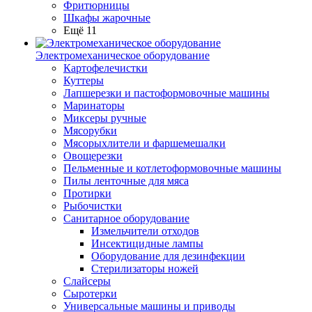
Фритюрницы
Шкафы жарочные
Ещё 11
Электромеханическое оборудование
Картофелечистки
Куттеры
Лапшерезки и пастоформовочные машины
Маринаторы
Миксеры ручные
Мясорубки
Мясорыхлители и фаршемешалки
Овощерезки
Пельменные и котлетоформовочные машины
Пилы ленточные для мяса
Протирки
Рыбочистки
Санитарное оборудование
Измельчители отходов
Инсектицидные лампы
Оборудование для дезинфекции
Стерилизаторы ножей
Слайсеры
Сыротерки
Универсальные машины и приводы