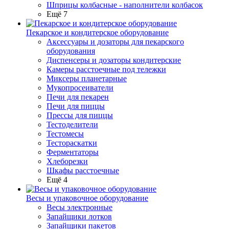
Шприцы колбасные - наполнители колбасок
Ещё 7
Пекарское и кондитерское оборудование
Аксессуары и дозаторы для пекарского
оборудования
Диспенсеры и дозаторы кондитерские
Камеры расстоечные под тележки
Миксеры планетарные
Мукопросеиватели
Печи для пекарен
Печи для пиццы
Прессы для пиццы
Тестоделители
Тестомесы
Тестораскатки
Ферментаторы
Хлеборезки
Шкафы расстоечные
Ещё 4
Весы и упаковочное оборудование
Весы электронные
Запайщики лотков
Запайщики пакетов