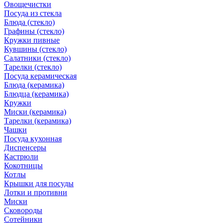
Овощечистки
Посуда из стекла
Блюда (стекло)
Графины (стекло)
Кружки пивные
Кувшины (стекло)
Салатники (стекло)
Тарелки (стекло)
Посуда керамическая
Блюда (керамика)
Блюдца (керамика)
Кружки
Миски (керамика)
Тарелки (керамика)
Чашки
Посуда кухонная
Диспенсеры
Кастрюли
Кокотницы
Котлы
Крышки для посуды
Лотки и противни
Миски
Сковороды
Сотейники