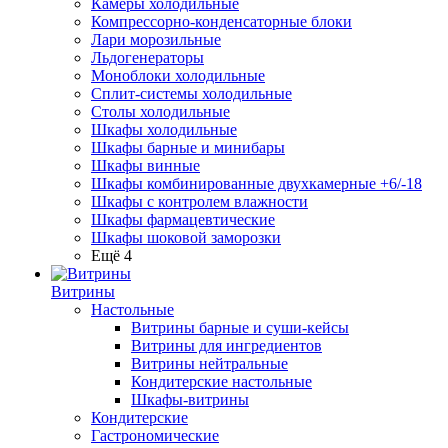
Камеры холодильные
Компрессорно-конденсаторные блоки
Лари морозильные
Льдогенераторы
Моноблоки холодильные
Сплит-системы холодильные
Столы холодильные
Шкафы холодильные
Шкафы барные и минибары
Шкафы винные
Шкафы комбинированные двухкамерные +6/-18
Шкафы с контролем влажности
Шкафы фармацевтические
Шкафы шоковой заморозки
Ещё 4
Витрины
Настольные
Витрины барные и суши-кейсы
Витрины для ингредиентов
Витрины нейтральные
Кондитерские настольные
Шкафы-витрины
Кондитерские
Гастрономические