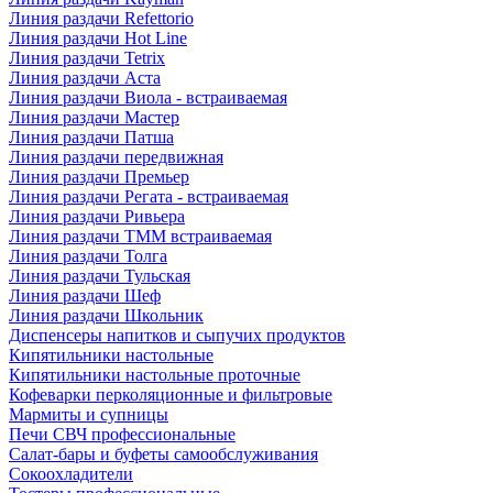
Линия раздачи Refettorio
Линия раздачи Hot Line
Линия раздачи Tetrix
Линия раздачи Аста
Линия раздачи Виола - встраиваемая
Линия раздачи Мастер
Линия раздачи Патша
Линия раздачи передвижная
Линия раздачи Премьер
Линия раздачи Регата - встраиваемая
Линия раздачи Ривьера
Линия раздачи ТММ встраиваемая
Линия раздачи Толга
Линия раздачи Тульская
Линия раздачи Шеф
Линия раздачи Школьник
Диспенсеры напитков и сыпучих продуктов
Кипятильники настольные
Кипятильники настольные проточные
Кофеварки перколяционные и фильтровые
Мармиты и супницы
Печи СВЧ профессиональные
Салат-бары и буфеты самообслуживания
Сокоохладители