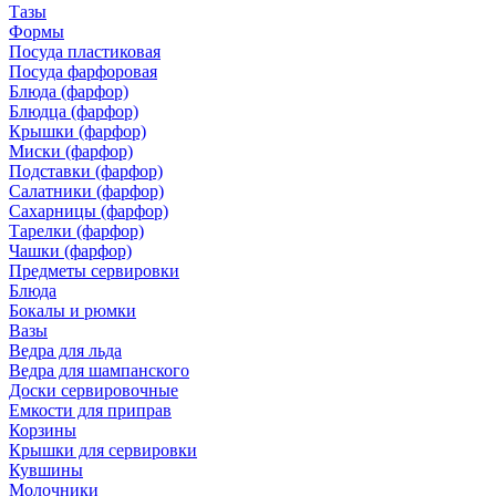
Тазы
Формы
Посуда пластиковая
Посуда фарфоровая
Блюда (фарфор)
Блюдца (фарфор)
Крышки (фарфор)
Миски (фарфор)
Подставки (фарфор)
Салатники (фарфор)
Сахарницы (фарфор)
Тарелки (фарфор)
Чашки (фарфор)
Предметы сервировки
Блюда
Бокалы и рюмки
Вазы
Ведра для льда
Ведра для шампанского
Доски сервировочные
Емкости для приправ
Корзины
Крышки для сервировки
Кувшины
Молочники