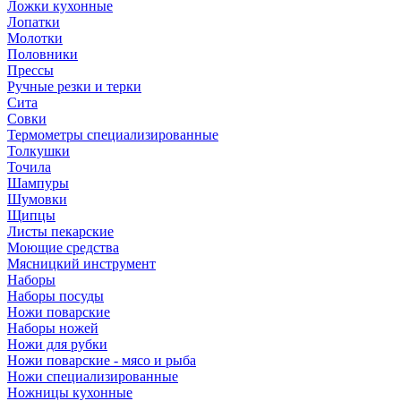
Ложки кухонные
Лопатки
Молотки
Половники
Прессы
Ручные резки и терки
Сита
Совки
Термометры специализированные
Толкушки
Точила
Шампуры
Шумовки
Щипцы
Листы пекарские
Моющие средства
Мясницкий инструмент
Наборы
Наборы посуды
Ножи поварские
Наборы ножей
Ножи для рубки
Ножи поварские - мясо и рыба
Ножи специализированные
Ножницы кухонные