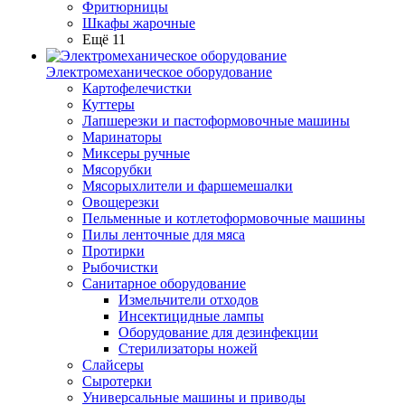
Фритюрницы
Шкафы жарочные
Ещё 11
Электромеханическое оборудование
Картофелечистки
Куттеры
Лапшерезки и пастоформовочные машины
Маринаторы
Миксеры ручные
Мясорубки
Мясорыхлители и фаршемешалки
Овощерезки
Пельменные и котлетоформовочные машины
Пилы ленточные для мяса
Протирки
Рыбочистки
Санитарное оборудование
Измельчители отходов
Инсектицидные лампы
Оборудование для дезинфекции
Стерилизаторы ножей
Слайсеры
Сыротерки
Универсальные машины и приводы