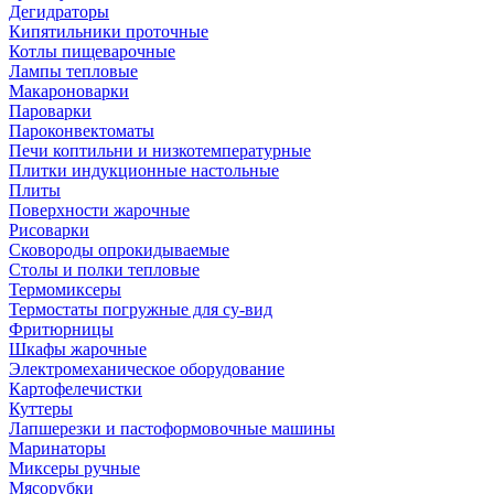
Дегидраторы
Кипятильники проточные
Котлы пищеварочные
Лампы тепловые
Макароноварки
Пароварки
Пароконвектоматы
Печи коптильни и низкотемпературные
Плитки индукционные настольные
Плиты
Поверхности жарочные
Рисоварки
Сковороды опрокидываемые
Столы и полки тепловые
Термомиксеры
Термостаты погружные для су-вид
Фритюрницы
Шкафы жарочные
Электромеханическое оборудование
Картофелечистки
Куттеры
Лапшерезки и пастоформовочные машины
Маринаторы
Миксеры ручные
Мясорубки