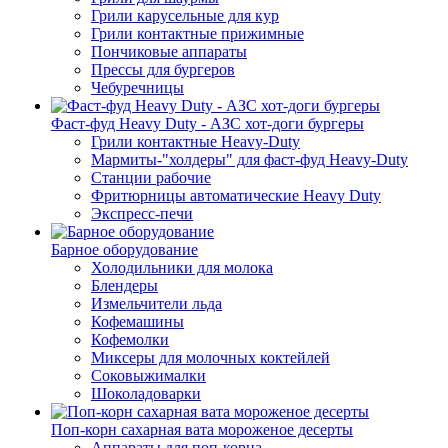
Грили карусельные для кур
Грили контактные прижимные
Пончиковые аппараты
Прессы для бургеров
Чебуречницы
Фаст-фуд Heavy Duty - АЗС хот-доги бургеры
Грили контактные Heavy-Duty
Мармиты-"холдеры" для фаст-фуд Heavy-Duty
Станции рабочие
Фритюрницы автоматические Heavy Duty
Экспресс-печи
Барное оборудование
Холодильники для молока
Блендеры
Измельчители льда
Кофемашины
Кофемолки
Миксеры для молочных коктейлей
Соковыжималки
Шоколадоварки
Поп-корн сахарная вата мороженое десерты
Аппараты для поп-корна