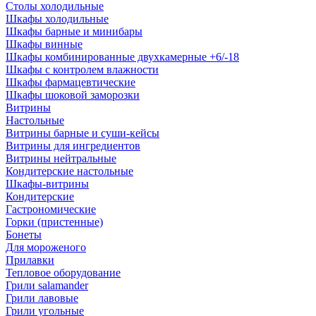
Столы холодильные
Шкафы холодильные
Шкафы барные и минибары
Шкафы винные
Шкафы комбинированные двухкамерные +6/-18
Шкафы с контролем влажности
Шкафы фармацевтические
Шкафы шоковой заморозки
Витрины
Настольные
Витрины барные и суши-кейсы
Витрины для ингредиентов
Витрины нейтральные
Кондитерские настольные
Шкафы-витрины
Кондитерские
Гастрономические
Горки (пристенные)
Бонеты
Для мороженого
Прилавки
Тепловое оборудование
Грили salamander
Грили лавовые
Грили угольные