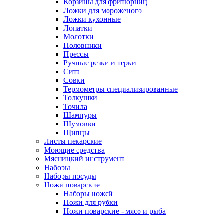
Корзины для фритюрниц
Ложки для мороженого
Ложки кухонные
Лопатки
Молотки
Половники
Прессы
Ручные резки и терки
Сита
Совки
Термометры специализированные
Толкушки
Точила
Шампуры
Шумовки
Щипцы
Листы пекарские
Моющие средства
Мясницкий инструмент
Наборы
Наборы посуды
Ножи поварские
Наборы ножей
Ножи для рубки
Ножи поварские - мясо и рыба