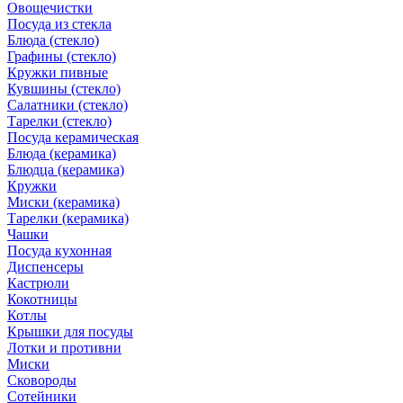
Овощечистки
Посуда из стекла
Блюда (стекло)
Графины (стекло)
Кружки пивные
Кувшины (стекло)
Салатники (стекло)
Тарелки (стекло)
Посуда керамическая
Блюда (керамика)
Блюдца (керамика)
Кружки
Миски (керамика)
Тарелки (керамика)
Чашки
Посуда кухонная
Диспенсеры
Кастрюли
Кокотницы
Котлы
Крышки для посуды
Лотки и противни
Миски
Сковороды
Сотейники