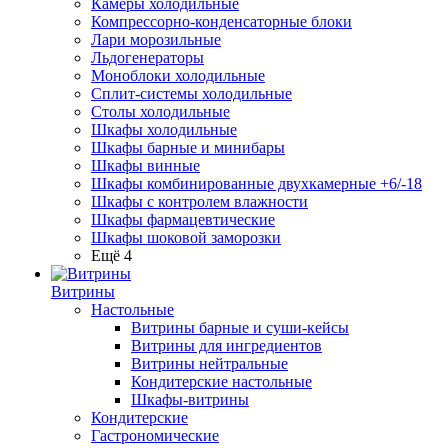
Камеры холодильные
Компрессорно-конденсаторные блоки
Лари морозильные
Льдогенераторы
Моноблоки холодильные
Сплит-системы холодильные
Столы холодильные
Шкафы холодильные
Шкафы барные и минибары
Шкафы винные
Шкафы комбинированные двухкамерные +6/-18
Шкафы с контролем влажности
Шкафы фармацевтические
Шкафы шоковой заморозки
Ещё 4
Витрины
Настольные
Витрины барные и суши-кейсы
Витрины для ингредиентов
Витрины нейтральные
Кондитерские настольные
Шкафы-витрины
Кондитерские
Гастрономические