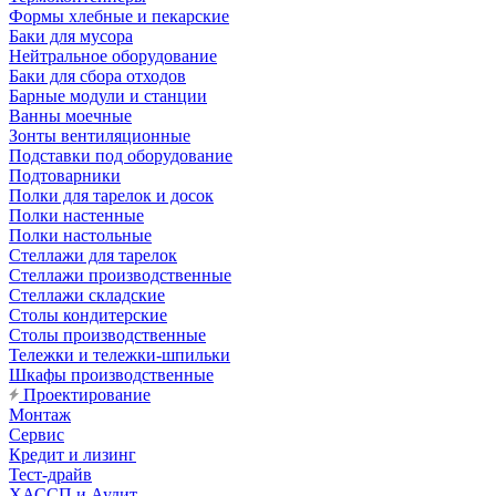
Формы хлебные и пекарские
Баки для мусора
Нейтральное оборудование
Баки для сбора отходов
Барные модули и станции
Ванны моечные
Зонты вентиляционные
Подставки под оборудование
Подтоварники
Полки для тарелок и досок
Полки настенные
Полки настольные
Стеллажи для тарелок
Стеллажи производственные
Стеллажи складские
Столы кондитерские
Столы производственные
Тележки и тележки-шпильки
Шкафы производственные
Проектирование
Монтаж
Сервис
Кредит и лизинг
Тест-драйв
ХАССП и Аудит