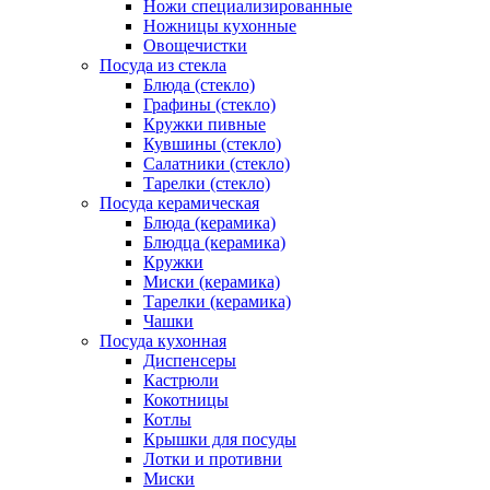
Ножи специализированные
Ножницы кухонные
Овощечистки
Посуда из стекла
Блюда (стекло)
Графины (стекло)
Кружки пивные
Кувшины (стекло)
Салатники (стекло)
Тарелки (стекло)
Посуда керамическая
Блюда (керамика)
Блюдца (керамика)
Кружки
Миски (керамика)
Тарелки (керамика)
Чашки
Посуда кухонная
Диспенсеры
Кастрюли
Кокотницы
Котлы
Крышки для посуды
Лотки и противни
Миски