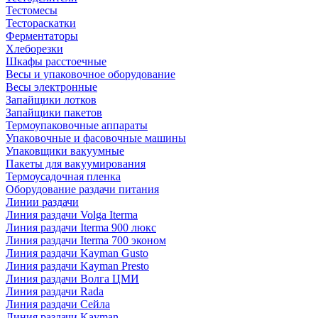
Тестомесы
Тестораскатки
Ферментаторы
Хлеборезки
Шкафы расстоечные
Весы и упаковочное оборудование
Весы электронные
Запайщики лотков
Запайщики пакетов
Термоупаковочные аппараты
Упаковочные и фасовочные машины
Упаковщики вакуумные
Пакеты для вакуумирования
Термоусадочная пленка
Оборудование раздачи питания
Линии раздачи
Линия раздачи Volga Iterma
Линия раздачи Iterma 900 люкс
Линия раздачи Iterma 700 эконом
Линия раздачи Kayman Gusto
Линия раздачи Kayman Presto
Линия раздачи Волга ЦМИ
Линия раздачи Rada
Линия раздачи Сейла
Линия раздачи Kayman