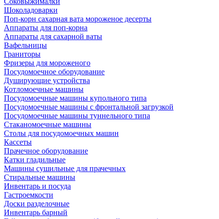
Соковыжималки
Шоколадоварки
Поп-корн сахарная вата мороженое десерты
Аппараты для поп-корна
Аппараты для сахарной ваты
Вафельницы
Граниторы
Фризеры для мороженого
Посудомоечное оборудование
Душирующие устройства
Котломоечные машины
Посудомоечные машины купольного типа
Посудомоечные машины с фронтальной загрузкой
Посудомоечные машины туннельного типа
Стаканомоечные машины
Столы для посудомоечных машин
Кассеты
Прачечное оборудование
Катки гладильные
Машины сушильные для прачечных
Стиральные машины
Инвентарь и посуда
Гастроемкости
Доски разделочные
Инвентарь барный