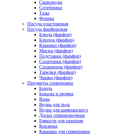
Сковороды
Сотейники
Тазы
Формы
Посуда пластиковая
Посуда фарфоровая
Блюда (фарфор)
Блюдца (фарфор)
Крышки (фарфор)
Миски (фарфор)
Подставки (фарфор)
Салатники (фарфор)
Сахарницы (фарфор)
Тарелки (фарфор)
Чашки (фарфор)
Предметы сервировки
Блюда
Бокалы и рюмки
Вазы
Ведра для льда
Ведра для шампанского
Доски сервировочные
Емкости для приправ
Корзины
Крышки для сервировки