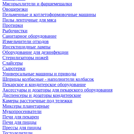
Мясорыхлители и фаршемешалки
Овощерезки
Пельменные и котлетоформовочные машины
Пилы ленточные для мяса
Протирки
Рыбочистки
Санитарное оборудование
Измельчители отходов
Инсектицидные лампы
Оборудование для дезинфекции
Стерилизаторы ножей
Слайсеры
Сыротерки
Универсальные машины и приводы
Шприцы колбасные - наполнители колбасок
Пекарское и кондитерское оборудование
Аксессуары и дозаторы для пекарского оборудования
Диспенсеры и дозаторы кондитерские
Камеры расстоечные под тележки
Миксеры планетарные
Мукопросеиватели
Печи для пекарен
Печи для пиццы
Прессы для пиццы
Тестоделители