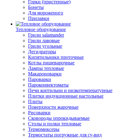
Горки (пристенные)
Бонеты
Для мороженого
Прилавки
Тепловое оборудование
Грили salamander
Грили лавовые
Грили угольные
Дегидраторы
Кипятильники проточные
Котлы пищеварочные
Лампы тепловые
Макароноварки
Пароварки
Пароконвектоматы
Печи коптильни и низкотемпературные
Плитки индукционные настольные
Плиты
Поверхности жарочные
Рисоварки
Сковороды опрокидываемые
Столы и полки тепловые
Термомиксеры
Термостаты погружные для су-вид