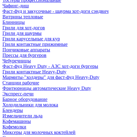
Тостеры профессиональные
Чафинг-диш
Фаст-фуд и закусочные - шаурма хот-доги сэндвич
Витрины тепловые
Блинницы
Грили для хот-догов
Грили для шаурмы
Грили карусельные для кур
Грили контактные прижимные
Пончиковые аппараты
Прессы для бургеров
Чебуречницы
Фаст-фуд Heavy Duty - АЗС хот-доги бургеры
Грили контактные Heavy-Duty
Мармиты-"холдеры" для фаст-фуд Heavy-Duty
Станции рабочие
Фритюрницы автоматические Heavy Duty
Экспресс-печи
Барное оборудование
Холодильники для молока
Блендеры
Измельчители льда
Кофемашины
Кофемолки
Миксеры для молочных коктейлей