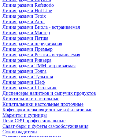
Линия раздачи Refettorio
Линия раздачи Hot Line
Линия раздачи Tetrix
Линия раздачи Аста
Линия раздачи Виола - встраиваемая
Линия раздачи Мастер
Линия раздачи Патша
Линия раздачи передвижная
Линия раздачи Премьер
Линия раздачи Регата - встраиваемая
Линия раздачи Ривьера
Линия раздачи ТММ встраиваемая
Линия раздачи Толга
Линия раздачи Тульская
Линия раздачи Шеф
Линия раздачи Школьник
Диспенсеры напитков и сыпучих продуктов
Кипятильники настольные
Кипятильники настольные проточные
Кофеварки перколяционные и фильтровые
Мармиты и супницы
Печи СВЧ профессиональные
Салат-бары и буфеты самообслуживания
Сокоохладители