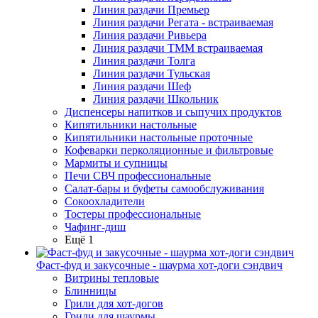
Линия раздачи Премьер
Линия раздачи Регата - встраиваемая
Линия раздачи Ривьера
Линия раздачи ТММ встраиваемая
Линия раздачи Толга
Линия раздачи Тульская
Линия раздачи Шеф
Линия раздачи Школьник
Диспенсеры напитков и сыпучих продуктов
Кипятильники настольные
Кипятильники настольные проточные
Кофеварки перколяционные и фильтровые
Мармиты и супницы
Печи СВЧ профессиональные
Салат-бары и буфеты самообслуживания
Сокоохладители
Тостеры профессиональные
Чафинг-диш
Ещё 1
Фаст-фуд и закусочные - шаурма хот-доги сэндвич
Витрины тепловые
Блинницы
Грили для хот-догов
Грили для шаурмы