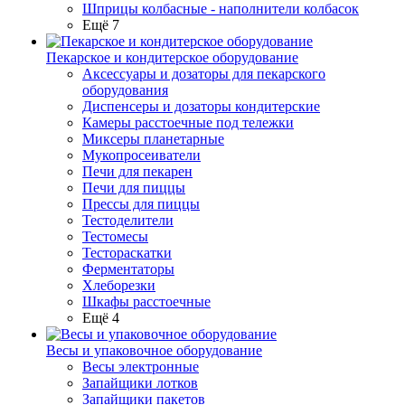
Шприцы колбасные - наполнители колбасок
Ещё 7
Пекарское и кондитерское оборудование
Аксессуары и дозаторы для пекарского
оборудования
Диспенсеры и дозаторы кондитерские
Камеры расстоечные под тележки
Миксеры планетарные
Мукопросеиватели
Печи для пекарен
Печи для пиццы
Прессы для пиццы
Тестоделители
Тестомесы
Тестораскатки
Ферментаторы
Хлеборезки
Шкафы расстоечные
Ещё 4
Весы и упаковочное оборудование
Весы электронные
Запайщики лотков
Запайщики пакетов