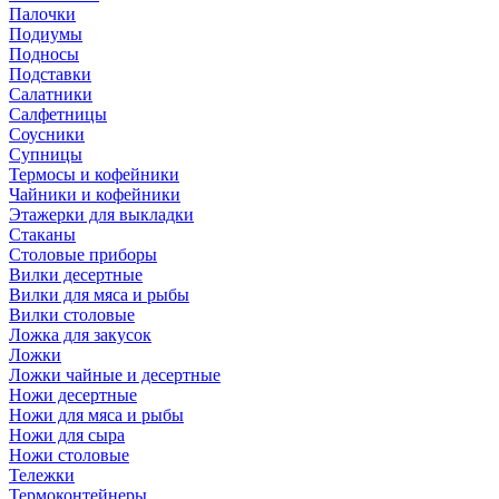
Палочки
Подиумы
Подносы
Подставки
Салатники
Салфетницы
Соусники
Супницы
Термосы и кофейники
Чайники и кофейники
Этажерки для выкладки
Стаканы
Столовые приборы
Вилки десертные
Вилки для мяса и рыбы
Вилки столовые
Ложка для закусок
Ложки
Ложки чайные и десертные
Ножи десертные
Ножи для мяса и рыбы
Ножи для сыра
Ножи столовые
Тележки
Термоконтейнеры