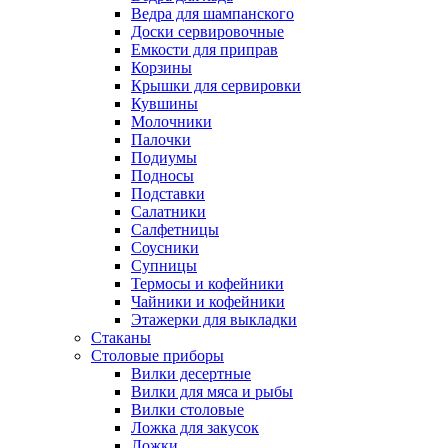
Ведра для шампанского
Доски сервировочные
Емкости для приправ
Корзины
Крышки для сервировки
Кувшины
Молочники
Палочки
Подиумы
Подносы
Подставки
Салатники
Салфетницы
Соусники
Супницы
Термосы и кофейники
Чайники и кофейники
Этажерки для выкладки
Стаканы
Столовые приборы
Вилки десертные
Вилки для мяса и рыбы
Вилки столовые
Ложка для закусок
Ложки