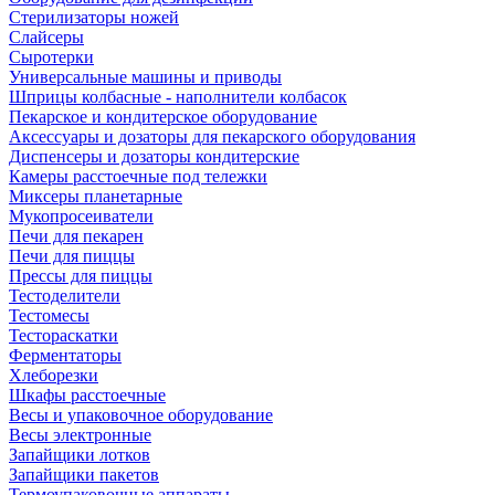
Стерилизаторы ножей
Слайсеры
Сыротерки
Универсальные машины и приводы
Шприцы колбасные - наполнители колбасок
Пекарское и кондитерское оборудование
Аксессуары и дозаторы для пекарского оборудования
Диспенсеры и дозаторы кондитерские
Камеры расстоечные под тележки
Миксеры планетарные
Мукопросеиватели
Печи для пекарен
Печи для пиццы
Прессы для пиццы
Тестоделители
Тестомесы
Тестораскатки
Ферментаторы
Хлеборезки
Шкафы расстоечные
Весы и упаковочное оборудование
Весы электронные
Запайщики лотков
Запайщики пакетов
Термоупаковочные аппараты