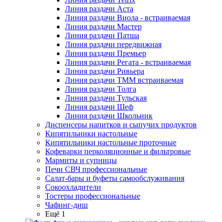
Линия раздачи Аста
Линия раздачи Виола - встраиваемая
Линия раздачи Мастер
Линия раздачи Патша
Линия раздачи передвижная
Линия раздачи Премьер
Линия раздачи Регата - встраиваемая
Линия раздачи Ривьера
Линия раздачи ТММ встраиваемая
Линия раздачи Толга
Линия раздачи Тульская
Линия раздачи Шеф
Линия раздачи Школьник
Диспенсеры напитков и сыпучих продуктов
Кипятильники настольные
Кипятильники настольные проточные
Кофеварки перколяционные и фильтровые
Мармиты и супницы
Печи СВЧ профессиональные
Салат-бары и буфеты самообслуживания
Сокоохладители
Тостеры профессиональные
Чафинг-диш
Ещё 1