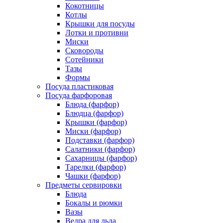
Кокотницы
Котлы
Крышки для посуды
Лотки и противни
Миски
Сковороды
Сотейники
Тазы
Формы
Посуда пластиковая
Посуда фарфоровая
Блюда (фарфор)
Блюдца (фарфор)
Крышки (фарфор)
Миски (фарфор)
Подставки (фарфор)
Салатники (фарфор)
Сахарницы (фарфор)
Тарелки (фарфор)
Чашки (фарфор)
Предметы сервировки
Блюда
Бокалы и рюмки
Вазы
Ведра для льда