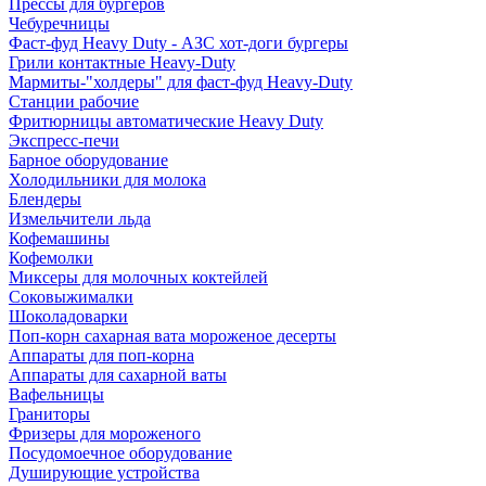
Прессы для бургеров
Чебуречницы
Фаст-фуд Heavy Duty - АЗС хот-доги бургеры
Грили контактные Heavy-Duty
Мармиты-"холдеры" для фаст-фуд Heavy-Duty
Станции рабочие
Фритюрницы автоматические Heavy Duty
Экспресс-печи
Барное оборудование
Холодильники для молока
Блендеры
Измельчители льда
Кофемашины
Кофемолки
Миксеры для молочных коктейлей
Соковыжималки
Шоколадоварки
Поп-корн сахарная вата мороженое десерты
Аппараты для поп-корна
Аппараты для сахарной ваты
Вафельницы
Граниторы
Фризеры для мороженого
Посудомоечное оборудование
Душирующие устройства