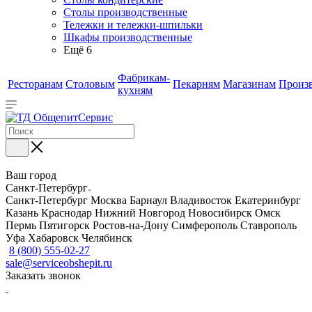
Столы производственные
Тележки и тележки-шпильки
Шкафы производственные
Ещё 6
Фабрикам-
Ресторанам
Столовым
Пекарням
Магазинам
Произ
кухням
Ваш город
Санкт-Петербург
Санкт-Петербург
Москва
Барнаул
Владивосток
Екатеринбург
Казань
Краснодар
Нижний Новгород
Новосибирск
Омск
Пермь
Пятигорск
Ростов-на-Дону
Симферополь
Ставрополь
Уфа
Хабаровск
Челябинск
8 (800) 555-02-27
sale@serviceobshepit.ru
Заказать звонок