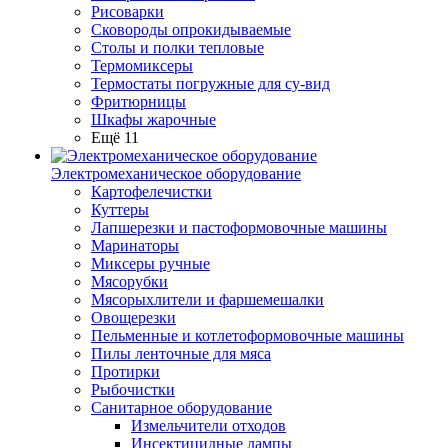
Рисоварки
Сковороды опрокидываемые
Столы и полки тепловые
Термомиксеры
Термостаты погружные для су-вид
Фритюрницы
Шкафы жарочные
Ещё 11
Электромеханическое оборудование
Картофелечистки
Куттеры
Лапшерезки и пастоформовочные машины
Маринаторы
Миксеры ручные
Мясорубки
Мясорыхлители и фаршемешалки
Овощерезки
Пельменные и котлетоформовочные машины
Пилы ленточные для мяса
Протирки
Рыбочистки
Санитарное оборудование
Измельчители отходов
Инсектицидные лампы