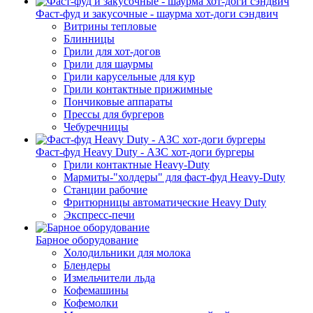
Фаст-фуд и закусочные - шаурма хот-доги сэндвич
Витрины тепловые
Блинницы
Грили для хот-догов
Грили для шаурмы
Грили карусельные для кур
Грили контактные прижимные
Пончиковые аппараты
Прессы для бургеров
Чебуречницы
Фаст-фуд Heavy Duty - АЗС хот-доги бургеры
Грили контактные Heavy-Duty
Мармиты-"холдеры" для фаст-фуд Heavy-Duty
Станции рабочие
Фритюрницы автоматические Heavy Duty
Экспресс-печи
Барное оборудование
Холодильники для молока
Блендеры
Измельчители льда
Кофемашины
Кофемолки