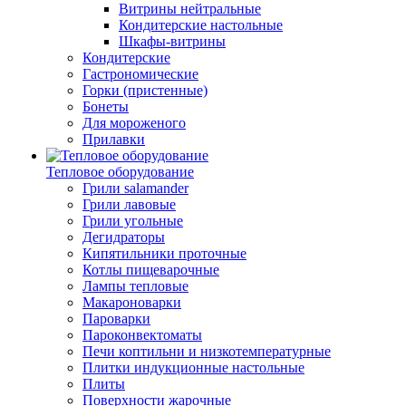
Витрины нейтральные
Кондитерские настольные
Шкафы-витрины
Кондитерские
Гастрономические
Горки (пристенные)
Бонеты
Для мороженого
Прилавки
Тепловое оборудование
Грили salamander
Грили лавовые
Грили угольные
Дегидраторы
Кипятильники проточные
Котлы пищеварочные
Лампы тепловые
Макароноварки
Пароварки
Пароконвектоматы
Печи коптильни и низкотемпературные
Плитки индукционные настольные
Плиты
Поверхности жарочные