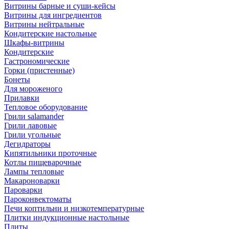
Витрины барные и суши-кейсы
Витрины для ингредиентов
Витрины нейтральные
Кондитерские настольные
Шкафы-витрины
Кондитерские
Гастрономические
Горки (пристенные)
Бонеты
Для мороженого
Прилавки
Тепловое оборудование
Грили salamander
Грили лавовые
Грили угольные
Дегидраторы
Кипятильники проточные
Котлы пищеварочные
Лампы тепловые
Макароноварки
Пароварки
Пароконвектоматы
Печи коптильни и низкотемпературные
Плитки индукционные настольные
Плиты