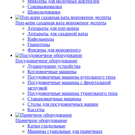
Миксеры для молочных коктейлей
Соковыжималки
Шоколадоварки
Поп-корн сахарная вата мороженое десерты
Аппараты для поп-корна
Аппараты для сахарной ваты
Вафельницы
Граниторы
Фризеры для мороженого
Посудомоечное оборудование
Душирующие устройства
Котломоечные машины
Посудомоечные машины купольного типа
Посудомоечные машины с фронтальной
загрузкой
Посудомоечные машины туннельного типа
Стаканомоечные машины
Столы для посудомоечных машин
Кассеты
Прачечное оборудование
Катки гладильные
Машины сушильные для прачечных