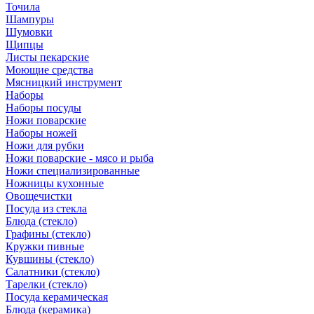
Точила
Шампуры
Шумовки
Щипцы
Листы пекарские
Моющие средства
Мясницкий инструмент
Наборы
Наборы посуды
Ножи поварские
Наборы ножей
Ножи для рубки
Ножи поварские - мясо и рыба
Ножи специализированные
Ножницы кухонные
Овощечистки
Посуда из стекла
Блюда (стекло)
Графины (стекло)
Кружки пивные
Кувшины (стекло)
Салатники (стекло)
Тарелки (стекло)
Посуда керамическая
Блюда (керамика)