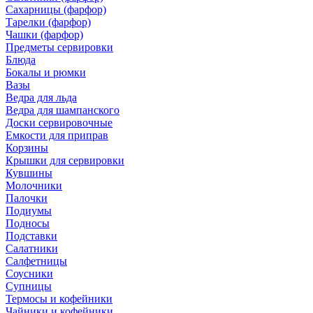
Сахарницы (фарфор)
Тарелки (фарфор)
Чашки (фарфор)
Предметы сервировки
Блюда
Бокалы и рюмки
Вазы
Ведра для льда
Ведра для шампанского
Доски сервировочные
Емкости для приправ
Корзины
Крышки для сервировки
Кувшины
Молочники
Палочки
Подиумы
Подносы
Подставки
Салатники
Салфетницы
Соусники
Супницы
Термосы и кофейники
Чайники и кофейники