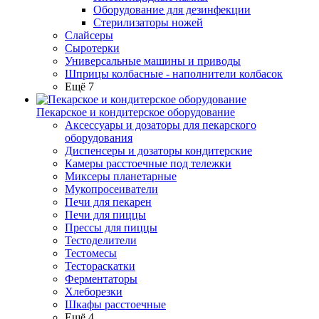
Оборудование для дезинфекции
Стерилизаторы ножей
Слайсеры
Сыротерки
Универсальные машины и приводы
Шприцы колбасные - наполнители колбасок
Ещё 7
Пекарское и кондитерское оборудование
Аксессуары и дозаторы для пекарского
оборудования
Диспенсеры и дозаторы кондитерские
Камеры расстоечные под тележки
Миксеры планетарные
Мукопросеиватели
Печи для пекарен
Печи для пиццы
Прессы для пиццы
Тестоделители
Тестомесы
Тестораскатки
Ферментаторы
Хлеборезки
Шкафы расстоечные
Ещё 4