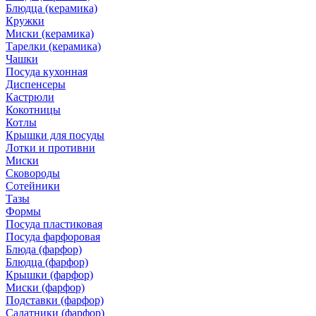
Блюдца (керамика)
Кружки
Миски (керамика)
Тарелки (керамика)
Чашки
Посуда кухонная
Диспенсеры
Кастрюли
Кокотницы
Котлы
Крышки для посуды
Лотки и противни
Миски
Сковороды
Сотейники
Тазы
Формы
Посуда пластиковая
Посуда фарфоровая
Блюда (фарфор)
Блюдца (фарфор)
Крышки (фарфор)
Миски (фарфор)
Подставки (фарфор)
Салатники (фарфор)