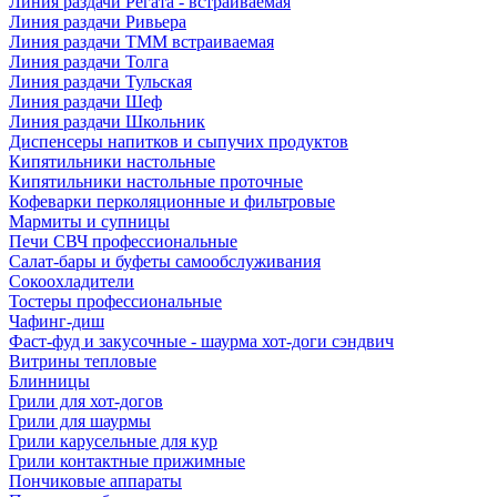
Линия раздачи Регата - встраиваемая
Линия раздачи Ривьера
Линия раздачи ТММ встраиваемая
Линия раздачи Толга
Линия раздачи Тульская
Линия раздачи Шеф
Линия раздачи Школьник
Диспенсеры напитков и сыпучих продуктов
Кипятильники настольные
Кипятильники настольные проточные
Кофеварки перколяционные и фильтровые
Мармиты и супницы
Печи СВЧ профессиональные
Салат-бары и буфеты самообслуживания
Сокоохладители
Тостеры профессиональные
Чафинг-диш
Фаст-фуд и закусочные - шаурма хот-доги сэндвич
Витрины тепловые
Блинницы
Грили для хот-догов
Грили для шаурмы
Грили карусельные для кур
Грили контактные прижимные
Пончиковые аппараты