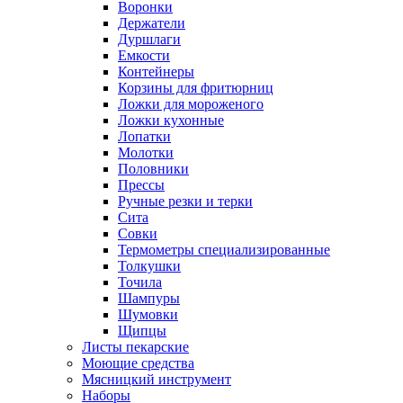
Воронки
Держатели
Дуршлаги
Емкости
Контейнеры
Корзины для фритюрниц
Ложки для мороженого
Ложки кухонные
Лопатки
Молотки
Половники
Прессы
Ручные резки и терки
Сита
Совки
Термометры специализированные
Толкушки
Точила
Шампуры
Шумовки
Щипцы
Листы пекарские
Моющие средства
Мясницкий инструмент
Наборы