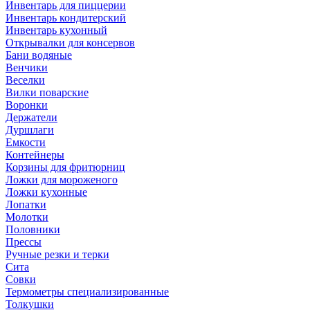
Инвентарь для пиццерии
Инвентарь кондитерский
Инвентарь кухонный
Открывалки для консервов
Бани водяные
Венчики
Веселки
Вилки поварские
Воронки
Держатели
Дуршлаги
Емкости
Контейнеры
Корзины для фритюрниц
Ложки для мороженого
Ложки кухонные
Лопатки
Молотки
Половники
Прессы
Ручные резки и терки
Сита
Совки
Термометры специализированные
Толкушки