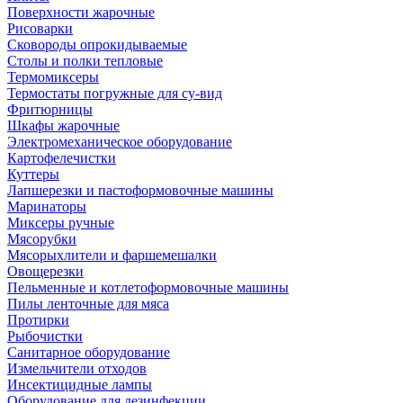
Поверхности жарочные
Рисоварки
Сковороды опрокидываемые
Столы и полки тепловые
Термомиксеры
Термостаты погружные для су-вид
Фритюрницы
Шкафы жарочные
Электромеханическое оборудование
Картофелечистки
Куттеры
Лапшерезки и пастоформовочные машины
Маринаторы
Миксеры ручные
Мясорубки
Мясорыхлители и фаршемешалки
Овощерезки
Пельменные и котлетоформовочные машины
Пилы ленточные для мяса
Протирки
Рыбочистки
Санитарное оборудование
Измельчители отходов
Инсектицидные лампы
Оборудование для дезинфекции