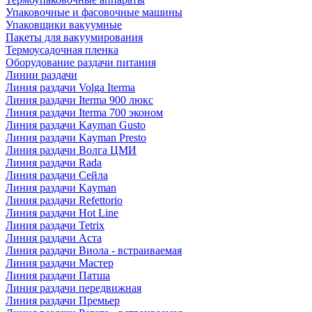
Упаковочные и фасовочные машины
Упаковщики вакуумные
Пакеты для вакуумирования
Термоусадочная пленка
Оборудование раздачи питания
Линии раздачи
Линия раздачи Volga Iterma
Линия раздачи Iterma 900 люкс
Линия раздачи Iterma 700 эконом
Линия раздачи Kayman Gusto
Линия раздачи Kayman Presto
Линия раздачи Волга ЦМИ
Линия раздачи Rada
Линия раздачи Сейла
Линия раздачи Kayman
Линия раздачи Refettorio
Линия раздачи Hot Line
Линия раздачи Tetrix
Линия раздачи Аста
Линия раздачи Виола - встраиваемая
Линия раздачи Мастер
Линия раздачи Патша
Линия раздачи передвижная
Линия раздачи Премьер