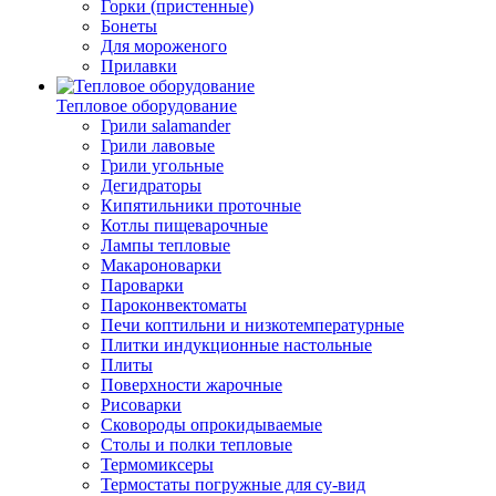
Горки (пристенные)
Бонеты
Для мороженого
Прилавки
Тепловое оборудование
Грили salamander
Грили лавовые
Грили угольные
Дегидраторы
Кипятильники проточные
Котлы пищеварочные
Лампы тепловые
Макароноварки
Пароварки
Пароконвектоматы
Печи коптильни и низкотемпературные
Плитки индукционные настольные
Плиты
Поверхности жарочные
Рисоварки
Сковороды опрокидываемые
Столы и полки тепловые
Термомиксеры
Термостаты погружные для су-вид