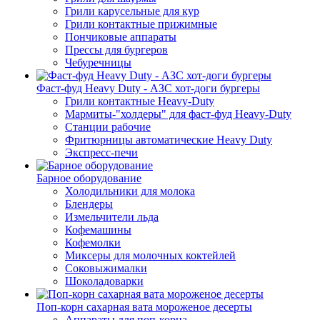
Грили карусельные для кур
Грили контактные прижимные
Пончиковые аппараты
Прессы для бургеров
Чебуречницы
Фаст-фуд Heavy Duty - АЗС хот-доги бургеры
Грили контактные Heavy-Duty
Мармиты-"холдеры" для фаст-фуд Heavy-Duty
Станции рабочие
Фритюрницы автоматические Heavy Duty
Экспресс-печи
Барное оборудование
Холодильники для молока
Блендеры
Измельчители льда
Кофемашины
Кофемолки
Миксеры для молочных коктейлей
Соковыжималки
Шоколадоварки
Поп-корн сахарная вата мороженое десерты
Аппараты для поп-корна