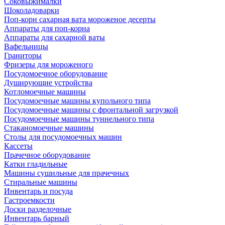
Соковыжималки
Шоколадоварки
Поп-корн сахарная вата мороженое десерты
Аппараты для поп-корна
Аппараты для сахарной ваты
Вафельницы
Граниторы
Фризеры для мороженого
Посудомоечное оборудование
Душирующие устройства
Котломоечные машины
Посудомоечные машины купольного типа
Посудомоечные машины с фронтальной загрузкой
Посудомоечные машины туннельного типа
Стаканомоечные машины
Столы для посудомоечных машин
Кассеты
Прачечное оборудование
Катки гладильные
Машины сушильные для прачечных
Стиральные машины
Инвентарь и посуда
Гастроемкости
Доски разделочные
Инвентарь барный