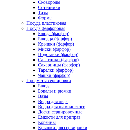
Сковороды
Сотейники
Тазы
Формы
Посуда пластиковая
Посуда фарфоровая
Блюда (фарфор)
Блюдца (фарфор)
Крышки (фарфор)
Миски (фарфор)
Подставки (фарфор)
Салатники (фарфор)
Сахарницы (фарфор)
Тарелки (фарфор)
Чашки (фарфор)
Предметы сервировки
Блюда
Бокалы и рюмки
Вазы
Ведра для льда
Ведра для шампанского
Доски сервировочные
Емкости для приправ
Корзины
Крышки для сервировки