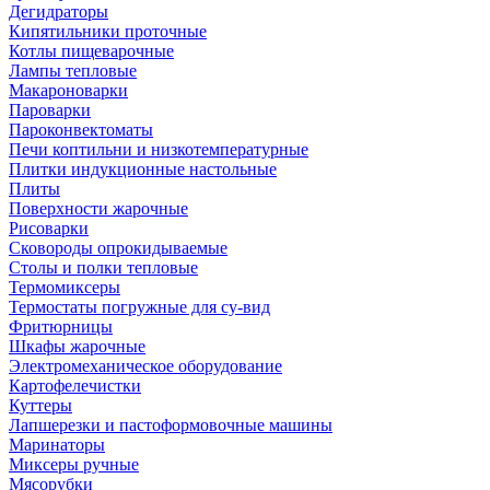
Дегидраторы
Кипятильники проточные
Котлы пищеварочные
Лампы тепловые
Макароноварки
Пароварки
Пароконвектоматы
Печи коптильни и низкотемпературные
Плитки индукционные настольные
Плиты
Поверхности жарочные
Рисоварки
Сковороды опрокидываемые
Столы и полки тепловые
Термомиксеры
Термостаты погружные для су-вид
Фритюрницы
Шкафы жарочные
Электромеханическое оборудование
Картофелечистки
Куттеры
Лапшерезки и пастоформовочные машины
Маринаторы
Миксеры ручные
Мясорубки