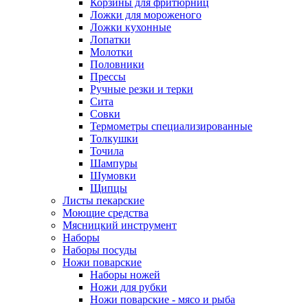
Корзины для фритюрниц
Ложки для мороженого
Ложки кухонные
Лопатки
Молотки
Половники
Прессы
Ручные резки и терки
Сита
Совки
Термометры специализированные
Толкушки
Точила
Шампуры
Шумовки
Щипцы
Листы пекарские
Моющие средства
Мясницкий инструмент
Наборы
Наборы посуды
Ножи поварские
Наборы ножей
Ножи для рубки
Ножи поварские - мясо и рыба