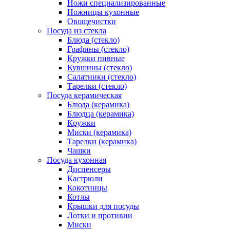
Ножи специализированные
Ножницы кухонные
Овощечистки
Посуда из стекла
Блюда (стекло)
Графины (стекло)
Кружки пивные
Кувшины (стекло)
Салатники (стекло)
Тарелки (стекло)
Посуда керамическая
Блюда (керамика)
Блюдца (керамика)
Кружки
Миски (керамика)
Тарелки (керамика)
Чашки
Посуда кухонная
Диспенсеры
Кастрюли
Кокотницы
Котлы
Крышки для посуды
Лотки и противни
Миски