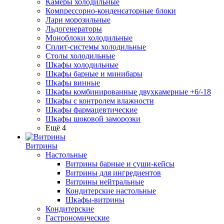
Камеры холодильные
Компрессорно-конденсаторные блоки
Лари морозильные
Льдогенераторы
Моноблоки холодильные
Сплит-системы холодильные
Столы холодильные
Шкафы холодильные
Шкафы барные и минибары
Шкафы винные
Шкафы комбинированные двухкамерные +6/-18
Шкафы с контролем влажности
Шкафы фармацевтические
Шкафы шоковой заморозки
Ещё 4
Витрины
Настольные
Витрины барные и суши-кейсы
Витрины для ингредиентов
Витрины нейтральные
Кондитерские настольные
Шкафы-витрины
Кондитерские
Гастрономические