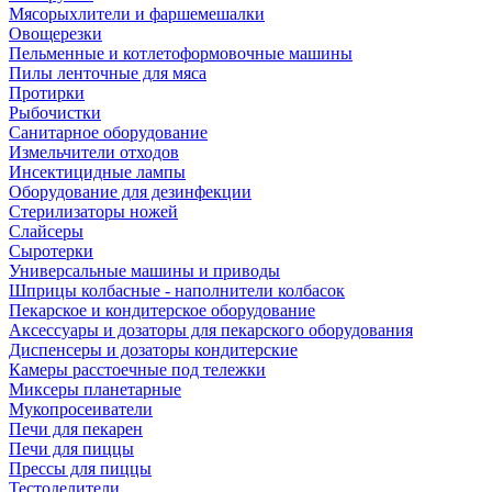
Мясорыхлители и фаршемешалки
Овощерезки
Пельменные и котлетоформовочные машины
Пилы ленточные для мяса
Протирки
Рыбочистки
Санитарное оборудование
Измельчители отходов
Инсектицидные лампы
Оборудование для дезинфекции
Стерилизаторы ножей
Слайсеры
Сыротерки
Универсальные машины и приводы
Шприцы колбасные - наполнители колбасок
Пекарское и кондитерское оборудование
Аксессуары и дозаторы для пекарского оборудования
Диспенсеры и дозаторы кондитерские
Камеры расстоечные под тележки
Миксеры планетарные
Мукопросеиватели
Печи для пекарен
Печи для пиццы
Прессы для пиццы
Тестоделители