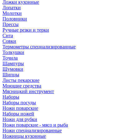
Ложки кухонные
Лопатки
Молотки
Половники
Прессы
Ручные резки и терки
Сита
Совки
Термометры специализированные
Толкушки
Точила
Шампуры
Шумовки
Щипцы
Листы пекарские
Моющие средства
Мясницкий инструмент
Наборы
Наборы посуды
Ножи поварские
Наборы ножей
Ножи для рубки
Ножи поварские - мясо и рыба
Ножи специализированные
Ножницы кухонные