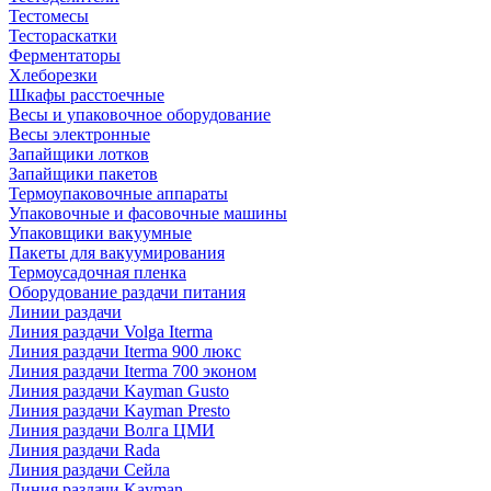
Тестомесы
Тестораскатки
Ферментаторы
Хлеборезки
Шкафы расстоечные
Весы и упаковочное оборудование
Весы электронные
Запайщики лотков
Запайщики пакетов
Термоупаковочные аппараты
Упаковочные и фасовочные машины
Упаковщики вакуумные
Пакеты для вакуумирования
Термоусадочная пленка
Оборудование раздачи питания
Линии раздачи
Линия раздачи Volga Iterma
Линия раздачи Iterma 900 люкс
Линия раздачи Iterma 700 эконом
Линия раздачи Kayman Gusto
Линия раздачи Kayman Presto
Линия раздачи Волга ЦМИ
Линия раздачи Rada
Линия раздачи Сейла
Линия раздачи Kayman