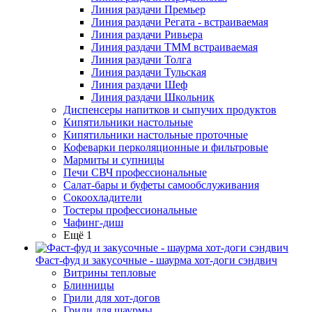
Линия раздачи Премьер
Линия раздачи Регата - встраиваемая
Линия раздачи Ривьера
Линия раздачи ТММ встраиваемая
Линия раздачи Толга
Линия раздачи Тульская
Линия раздачи Шеф
Линия раздачи Школьник
Диспенсеры напитков и сыпучих продуктов
Кипятильники настольные
Кипятильники настольные проточные
Кофеварки перколяционные и фильтровые
Мармиты и супницы
Печи СВЧ профессиональные
Салат-бары и буфеты самообслуживания
Сокоохладители
Тостеры профессиональные
Чафинг-диш
Ещё 1
Фаст-фуд и закусочные - шаурма хот-доги сэндвич
Витрины тепловые
Блинницы
Грили для хот-догов
Грили для шаурмы