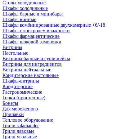
Столы холодильные
Шкафы холодильные
Шкафы барные и минибары
Шкафы винные
Шкафы комбинированные двухкамерные +6/-18
Шкафы с контролем влажности
Шкафы фармацевтические
Шкафы шоковой заморозки
Витрины
Настольные
Витрины барные и суши-кейсы
Витрины для ингредиентов
Витрины нейтральные
Кондитерские настольные
Шкафы-витрины
Кондитерские
Гастрономические
Горки (пристенные)
Бонеты
Для мороженого
Прилавки
Тепловое оборудование
Грили salamander
Грили лавовые
Грили угольные