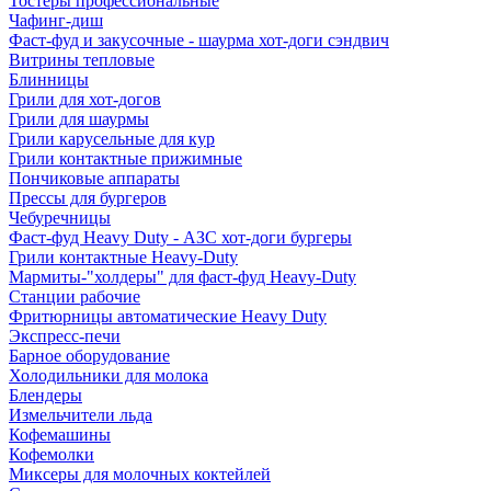
Тостеры профессиональные
Чафинг-диш
Фаст-фуд и закусочные - шаурма хот-доги сэндвич
Витрины тепловые
Блинницы
Грили для хот-догов
Грили для шаурмы
Грили карусельные для кур
Грили контактные прижимные
Пончиковые аппараты
Прессы для бургеров
Чебуречницы
Фаст-фуд Heavy Duty - АЗС хот-доги бургеры
Грили контактные Heavy-Duty
Мармиты-"холдеры" для фаст-фуд Heavy-Duty
Станции рабочие
Фритюрницы автоматические Heavy Duty
Экспресс-печи
Барное оборудование
Холодильники для молока
Блендеры
Измельчители льда
Кофемашины
Кофемолки
Миксеры для молочных коктейлей