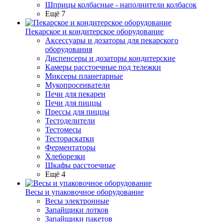
Шприцы колбасные - наполнители колбасок
Ещё 7
Пекарское и кондитерское оборудование
Аксессуары и дозаторы для пекарского
оборудования
Диспенсеры и дозаторы кондитерские
Камеры расстоечные под тележки
Миксеры планетарные
Мукопросеиватели
Печи для пекарен
Печи для пиццы
Прессы для пиццы
Тестоделители
Тестомесы
Тестораскатки
Ферментаторы
Хлеборезки
Шкафы расстоечные
Ещё 4
Весы и упаковочное оборудование
Весы электронные
Запайщики лотков
Запайщики пакетов