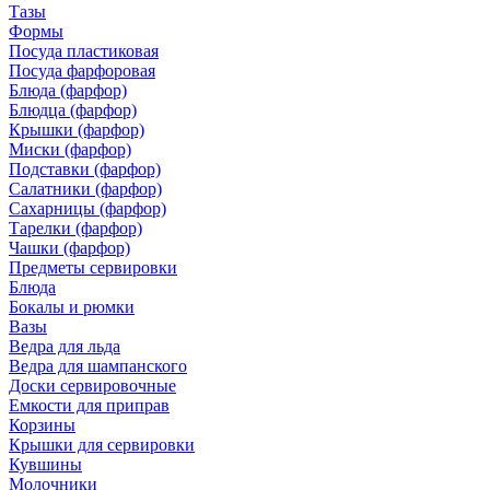
Тазы
Формы
Посуда пластиковая
Посуда фарфоровая
Блюда (фарфор)
Блюдца (фарфор)
Крышки (фарфор)
Миски (фарфор)
Подставки (фарфор)
Салатники (фарфор)
Сахарницы (фарфор)
Тарелки (фарфор)
Чашки (фарфор)
Предметы сервировки
Блюда
Бокалы и рюмки
Вазы
Ведра для льда
Ведра для шампанского
Доски сервировочные
Емкости для приправ
Корзины
Крышки для сервировки
Кувшины
Молочники