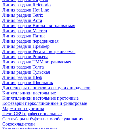
Линия раздачи Refettorio
Линия раздачи Hot Line
Линия раздачи Tetrix
Линия раздачи Аста
Линия раздачи Виола - встраиваемая
Линия раздачи Мастер
Линия раздачи Патша
Линия раздачи передвижная
Линия раздачи Премьер
Линия раздачи Регата - встраиваемая
Линия раздачи Ривьера
Линия раздачи ТММ встраиваемая
Линия раздачи Толга
Линия раздачи Тульская
Линия раздачи Шеф
Линия раздачи Школьник
Диспенсеры напитков и сыпучих продуктов
Кипятильники настольные
Кипятильники настольные проточные
Кофеварки перколяционные и фильтровые
Мармиты и супницы
Печи СВЧ профессиональные
Салат-бары и буфеты самообслуживания
Сокоохладители