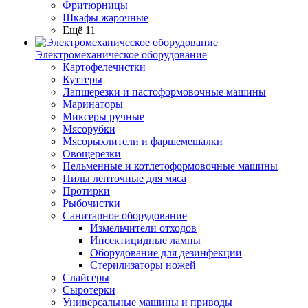
Фритюрницы
Шкафы жарочные
Ещё 11
Электромеханическое оборудование
Картофелечистки
Куттеры
Лапшерезки и пастоформовочные машины
Маринаторы
Миксеры ручные
Мясорубки
Мясорыхлители и фаршемешалки
Овощерезки
Пельменные и котлетоформовочные машины
Пилы ленточные для мяса
Протирки
Рыбочистки
Санитарное оборудование
Измельчители отходов
Инсектицидные лампы
Оборудование для дезинфекции
Стерилизаторы ножей
Слайсеры
Сыротерки
Универсальные машины и приводы