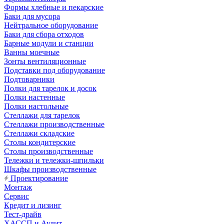
Формы хлебные и пекарские
Баки для мусора
Нейтральное оборудование
Баки для сбора отходов
Барные модули и станции
Ванны моечные
Зонты вентиляционные
Подставки под оборудование
Подтоварники
Полки для тарелок и досок
Полки настенные
Полки настольные
Стеллажи для тарелок
Стеллажи производственные
Стеллажи складские
Столы кондитерские
Столы производственные
Тележки и тележки-шпильки
Шкафы производственные
Проектирование
Монтаж
Сервис
Кредит и лизинг
Тест-драйв
ХАССП и Аудит