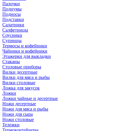
Палочки
Подиумы
Подносы
Подставки
Салатники
Салфетницы
Соусники
Супницы
Термосы и кофейники
Чайники и кофейники
Этажерки для выкладки
Стаканы
Столовые приборы
Вилки десертные
Вилки для мяса и рыбы
Вилки столовые
Ложка для закусок
Ложки
Ложки чайные и десертные
Ножи десертные
Ножи для мяса и рыбы
Ножи для сыра
Ножи столовые
Тележки
Термоконтейнеры