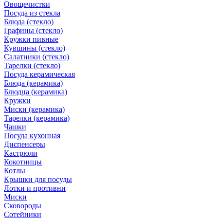
Овощечистки
Посуда из стекла
Блюда (стекло)
Графины (стекло)
Кружки пивные
Кувшины (стекло)
Салатники (стекло)
Тарелки (стекло)
Посуда керамическая
Блюда (керамика)
Блюдца (керамика)
Кружки
Миски (керамика)
Тарелки (керамика)
Чашки
Посуда кухонная
Диспенсеры
Кастрюли
Кокотницы
Котлы
Крышки для посуды
Лотки и противни
Миски
Сковороды
Сотейники