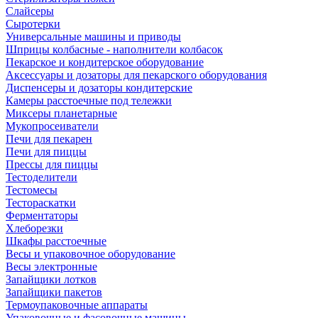
Слайсеры
Сыротерки
Универсальные машины и приводы
Шприцы колбасные - наполнители колбасок
Пекарское и кондитерское оборудование
Аксессуары и дозаторы для пекарского оборудования
Диспенсеры и дозаторы кондитерские
Камеры расстоечные под тележки
Миксеры планетарные
Мукопросеиватели
Печи для пекарен
Печи для пиццы
Прессы для пиццы
Тестоделители
Тестомесы
Тестораскатки
Ферментаторы
Хлеборезки
Шкафы расстоечные
Весы и упаковочное оборудование
Весы электронные
Запайщики лотков
Запайщики пакетов
Термоупаковочные аппараты
Упаковочные и фасовочные машины