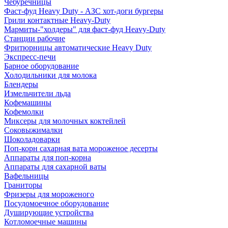
Чебуречницы
Фаст-фуд Heavy Duty - АЗС хот-доги бургеры
Грили контактные Heavy-Duty
Мармиты-"холдеры" для фаст-фуд Heavy-Duty
Станции рабочие
Фритюрницы автоматические Heavy Duty
Экспресс-печи
Барное оборудование
Холодильники для молока
Блендеры
Измельчители льда
Кофемашины
Кофемолки
Миксеры для молочных коктейлей
Соковыжималки
Шоколадоварки
Поп-корн сахарная вата мороженое десерты
Аппараты для поп-корна
Аппараты для сахарной ваты
Вафельницы
Граниторы
Фризеры для мороженого
Посудомоечное оборудование
Душирующие устройства
Котломоечные машины