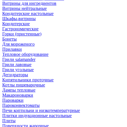
Витрины для ингредиентов
Витрины нейтральные
Кондитерские настольные
Шкафы-витрины
Кондитерские
Гастрономические
Горки (пристенные)
Бонеты
Для мороженого
Прилавки
Тепловое оборудование
Грили salamander
Грили лавовые
Грили угольные
Дегидраторы
Кипятильники проточные
Котлы пищеварочные
Лампы тепловые
Макароноварки
Пароварки
Пароконвектоматы
Печи коптильни и низкотемпературные
Плитки индукционные настольные
Плиты
Поверхности жарочные