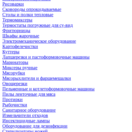
Рисоварки
Сковороды опрокидываемые
Столы и полки тепловые
Термомиксеры
Термостаты погружные для су-вид
Фритюрницы
Шкафы жарочные
Электромеханическое оборудование
Картофелечистки
Куттеры
Лапшерезки и пастоформовочные машины
Маринаторы
Миксеры ручные
Мясорубки
Мясорыхлители и фаршемешалки
Овощерезки
Пельменные и котлетоформовочные машины
Пилы ленточные для мяса
Протирки
Рыбочистки
Санитарное оборудование
Измельчители отходов
Инсектицидные лампы
Оборудование для дезинфекции
Стерилизаторы ножей