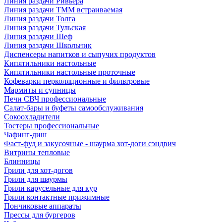
Линия раздачи Ривьера
Линия раздачи ТММ встраиваемая
Линия раздачи Толга
Линия раздачи Тульская
Линия раздачи Шеф
Линия раздачи Школьник
Диспенсеры напитков и сыпучих продуктов
Кипятильники настольные
Кипятильники настольные проточные
Кофеварки перколяционные и фильтровые
Мармиты и супницы
Печи СВЧ профессиональные
Салат-бары и буфеты самообслуживания
Сокоохладители
Тостеры профессиональные
Чафинг-диш
Фаст-фуд и закусочные - шаурма хот-доги сэндвич
Витрины тепловые
Блинницы
Грили для хот-догов
Грили для шаурмы
Грили карусельные для кур
Грили контактные прижимные
Пончиковые аппараты
Прессы для бургеров