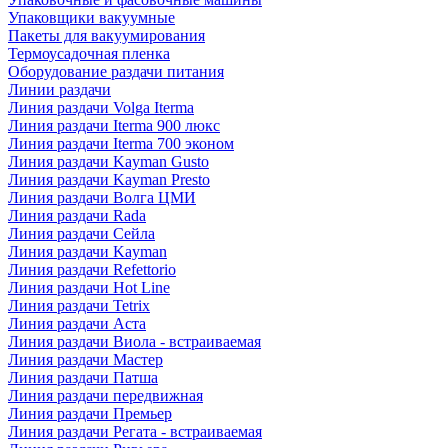
Упаковщики вакуумные
Пакеты для вакуумирования
Термоусадочная пленка
Оборудование раздачи питания
Линии раздачи
Линия раздачи Volga Iterma
Линия раздачи Iterma 900 люкс
Линия раздачи Iterma 700 эконом
Линия раздачи Kayman Gusto
Линия раздачи Kayman Presto
Линия раздачи Волга ЦМИ
Линия раздачи Rada
Линия раздачи Сейла
Линия раздачи Kayman
Линия раздачи Refettorio
Линия раздачи Hot Line
Линия раздачи Tetrix
Линия раздачи Аста
Линия раздачи Виола - встраиваемая
Линия раздачи Мастер
Линия раздачи Патша
Линия раздачи передвижная
Линия раздачи Премьер
Линия раздачи Регата - встраиваемая