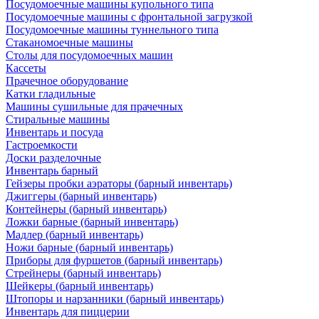
Посудомоечные машины купольного типа
Посудомоечные машины с фронтальной загрузкой
Посудомоечные машины туннельного типа
Стаканомоечные машины
Столы для посудомоечных машин
Кассеты
Прачечное оборудование
Катки гладильные
Машины сушильные для прачечных
Стиральные машины
Инвентарь и посуда
Гастроемкости
Доски разделочные
Инвентарь барный
Гейзеры пробки аэраторы (барный инвентарь)
Джиггеры (барный инвентарь)
Контейнеры (барный инвентарь)
Ложки барные (барный инвентарь)
Мадлер (барный инвентарь)
Ножи барные (барный инвентарь)
Приборы для фуршетов (барный инвентарь)
Стрейнеры (барный инвентарь)
Шейкеры (барный инвентарь)
Штопоры и нарзанники (барный инвентарь)
Инвентарь для пиццерии