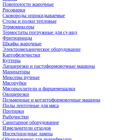
Поверхности жарочные
Рисоварки
Сковороды опрокидываемые
Столы и полки тепловые
Термомиксеры
Термостаты погружные для су-вид
Фритюрницы
Шкафы жарочные
Электромеханическое оборудование
Картофелечистки
Куттеры
Лапшерезки и пастоформовочные машины
Маринаторы
Миксеры ручные
Мясорубки
Мясорыхлители и фаршемешалки
Овощерезки
Пельменные и котлетоформовочные машины
Пилы ленточные для мяса
Протирки
Рыбочистки
Санитарное оборудование
Измельчители отходов
Инсектицидные лампы
Оборудование для дезинфекции