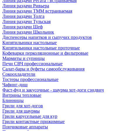
Линия раздачи Регата - встраиваемая
Линия раздачи Ривьера
Линия раздачи ТММ встраиваемая
Линия раздачи Толга
Линия раздачи Тульская
Линия раздачи Шеф
Линия раздачи Школьник
Диспенсеры напитков и сыпучих продуктов
Кипятильники настольные
Кипятильники настольные проточные
Кофеварки перколяционные и фильтровые
Мармиты и супницы
Печи СВЧ профессиональные
Салат-бары и буфеты самообслуживания
Сокоохладители
Тостеры профессиональные
Чафинг-диш
Фаст-фуд и закусочные - шаурма хот-доги сэндвич
Витрины тепловые
Блинницы
Грили для хот-догов
Грили для шаурмы
Грили карусельные для кур
Грили контактные прижимные
Пончиковые аппараты