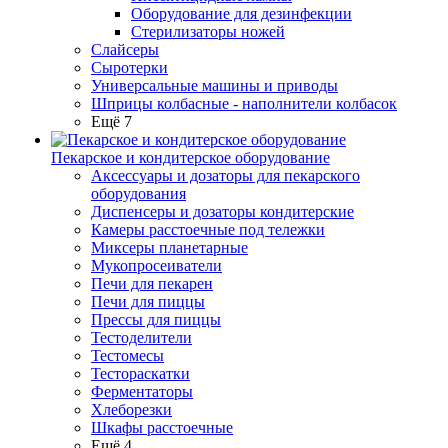
Оборудование для дезинфекции
Стерилизаторы ножей
Слайсеры
Сыротерки
Универсальные машины и приводы
Шприцы колбасные - наполнители колбасок
Ещё 7
Пекарское и кондитерское оборудование
Аксессуары и дозаторы для пекарского
оборудования
Диспенсеры и дозаторы кондитерские
Камеры расстоечные под тележки
Миксеры планетарные
Мукопросеиватели
Печи для пекарен
Печи для пиццы
Прессы для пиццы
Тестоделители
Тестомесы
Тестораскатки
Ферментаторы
Хлеборезки
Шкафы расстоечные
Ещё 4