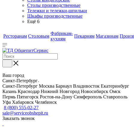
Столы производственные
Тележки и тележки-шпильки
Шкафы производственные
Ещё 6
Фабрикам-
Ресторанам
Столовым
Пекарням
Магазинам
Произ
кухням
Ваш город
Санкт-Петербург
Санкт-Петербург
Москва
Барнаул
Владивосток
Екатеринбург
Казань
Краснодар
Нижний Новгород
Новосибирск
Омск
Пермь
Пятигорск
Ростов-на-Дону
Симферополь
Ставрополь
Уфа
Хабаровск
Челябинск
8 (800) 555-02-27
sale@serviceobshepit.ru
Заказать звонок