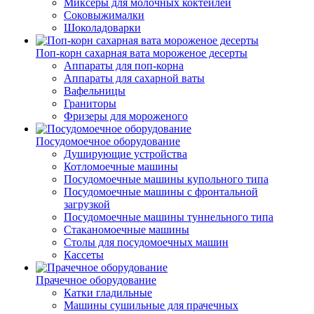
Миксеры для молочных коктейлей
Соковыжималки
Шоколадоварки
Поп-корн сахарная вата мороженое десерты
Аппараты для поп-корна
Аппараты для сахарной ваты
Вафельницы
Граниторы
Фризеры для мороженого
Посудомоечное оборудование
Душирующие устройства
Котломоечные машины
Посудомоечные машины купольного типа
Посудомоечные машины с фронтальной
загрузкой
Посудомоечные машины туннельного типа
Стаканомоечные машины
Столы для посудомоечных машин
Кассеты
Прачечное оборудование
Катки гладильные
Машины сушильные для прачечных