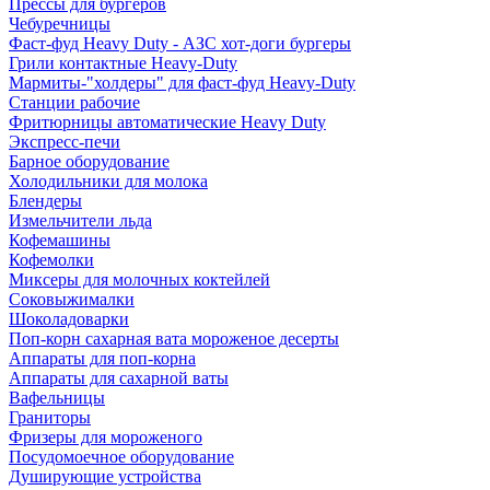
Прессы для бургеров
Чебуречницы
Фаст-фуд Heavy Duty - АЗС хот-доги бургеры
Грили контактные Heavy-Duty
Мармиты-"холдеры" для фаст-фуд Heavy-Duty
Станции рабочие
Фритюрницы автоматические Heavy Duty
Экспресс-печи
Барное оборудование
Холодильники для молока
Блендеры
Измельчители льда
Кофемашины
Кофемолки
Миксеры для молочных коктейлей
Соковыжималки
Шоколадоварки
Поп-корн сахарная вата мороженое десерты
Аппараты для поп-корна
Аппараты для сахарной ваты
Вафельницы
Граниторы
Фризеры для мороженого
Посудомоечное оборудование
Душирующие устройства