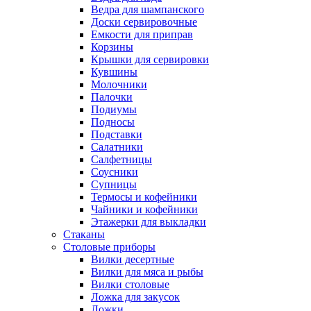
Ведра для шампанского
Доски сервировочные
Емкости для приправ
Корзины
Крышки для сервировки
Кувшины
Молочники
Палочки
Подиумы
Подносы
Подставки
Салатники
Салфетницы
Соусники
Супницы
Термосы и кофейники
Чайники и кофейники
Этажерки для выкладки
Стаканы
Столовые приборы
Вилки десертные
Вилки для мяса и рыбы
Вилки столовые
Ложка для закусок
Ложки