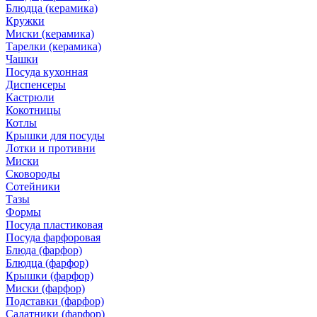
Блюдца (керамика)
Кружки
Миски (керамика)
Тарелки (керамика)
Чашки
Посуда кухонная
Диспенсеры
Кастрюли
Кокотницы
Котлы
Крышки для посуды
Лотки и противни
Миски
Сковороды
Сотейники
Тазы
Формы
Посуда пластиковая
Посуда фарфоровая
Блюда (фарфор)
Блюдца (фарфор)
Крышки (фарфор)
Миски (фарфор)
Подставки (фарфор)
Салатники (фарфор)