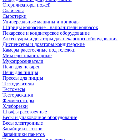
Стерилизаторы ножей
Слайсеры
Сыротерки
Универсальные машины и приводы
Шприцы колбасные - наполнители колбасок
Пекарское и кондитерское оборудование
Аксессуары и дозаторы для пекарского оборудования
Диспенсеры и дозаторы кондитерские
Камеры расстоечные под тележки
Миксеры планетарные
Мукопросеиватели
Печи для пекарен
Печи для пиццы
Прессы для пиццы
Тестоделители
Тестомесы
Тестораскатки
Ферментаторы
Хлеборезки
Шкафы расстоечные
Весы и упаковочное оборудование
Весы электронные
Запайщики лотков
Запайщики пакетов
Термоупаковочные аппараты