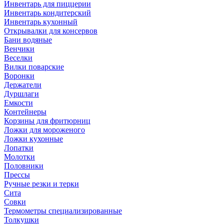
Инвентарь для пиццерии
Инвентарь кондитерский
Инвентарь кухонный
Открывалки для консервов
Бани водяные
Венчики
Веселки
Вилки поварские
Воронки
Держатели
Дуршлаги
Емкости
Контейнеры
Корзины для фритюрниц
Ложки для мороженого
Ложки кухонные
Лопатки
Молотки
Половники
Прессы
Ручные резки и терки
Сита
Совки
Термометры специализированные
Толкушки