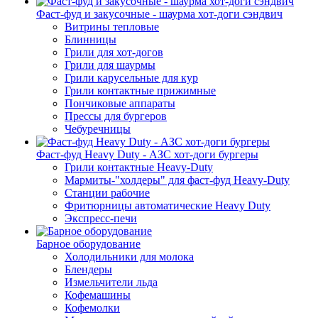
Фаст-фуд и закусочные - шаурма хот-доги сэндвич
Витрины тепловые
Блинницы
Грили для хот-догов
Грили для шаурмы
Грили карусельные для кур
Грили контактные прижимные
Пончиковые аппараты
Прессы для бургеров
Чебуречницы
Фаст-фуд Heavy Duty - АЗС хот-доги бургеры
Грили контактные Heavy-Duty
Мармиты-"холдеры" для фаст-фуд Heavy-Duty
Станции рабочие
Фритюрницы автоматические Heavy Duty
Экспресс-печи
Барное оборудование
Холодильники для молока
Блендеры
Измельчители льда
Кофемашины
Кофемолки