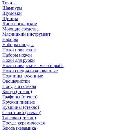
Точила
Шампуры
Шумовки
Щипцы
Листы пекарские
Моющие средства
Мясницкий инструмент
Наборы
Наборы посуды
Ножи поварские
Наборы ножей
Ножи для рубки
Ножи поварские - мясо и рыба
Ножи специализированные
Ножницы кухонные
Овощечистки
Посуда из стекла
Блюда (стекло)
Графины (стекло)
Кружки пивные
Кувшины (стекло)
Салатники (стекло)
Тарелки (стекло)
Посуда керамическая
Блюда (керамика)