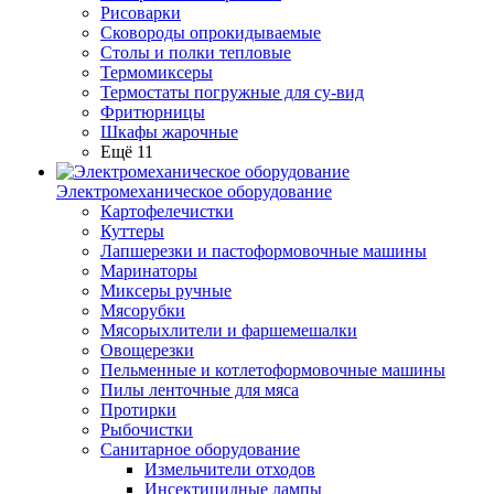
Рисоварки
Сковороды опрокидываемые
Столы и полки тепловые
Термомиксеры
Термостаты погружные для су-вид
Фритюрницы
Шкафы жарочные
Ещё 11
Электромеханическое оборудование
Картофелечистки
Куттеры
Лапшерезки и пастоформовочные машины
Маринаторы
Миксеры ручные
Мясорубки
Мясорыхлители и фаршемешалки
Овощерезки
Пельменные и котлетоформовочные машины
Пилы ленточные для мяса
Протирки
Рыбочистки
Санитарное оборудование
Измельчители отходов
Инсектицидные лампы