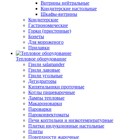
Витрины нейтральные
Кондитерские настольные
Шкафы-витрины
Кондитерские
Гастрономические
Горки (пристенные)
Бонеты
Для мороженого
Прилавки
Тепловое оборудование
Грили salamander
Грили лавовые
Грили угольные
Дегидраторы
Кипятильники проточные
Котлы пищеварочные
Лампы тепловые
Макароноварки
Пароварки
Пароконвектоматы
Печи коптильни и низкотемпературные
Плитки индукционные настольные
Плиты
Поверхности жарочные