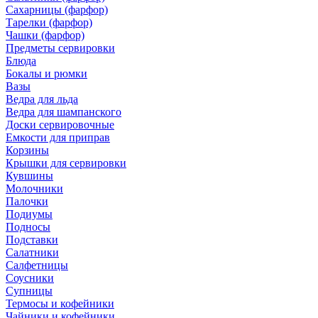
Сахарницы (фарфор)
Тарелки (фарфор)
Чашки (фарфор)
Предметы сервировки
Блюда
Бокалы и рюмки
Вазы
Ведра для льда
Ведра для шампанского
Доски сервировочные
Емкости для приправ
Корзины
Крышки для сервировки
Кувшины
Молочники
Палочки
Подиумы
Подносы
Подставки
Салатники
Салфетницы
Соусники
Супницы
Термосы и кофейники
Чайники и кофейники