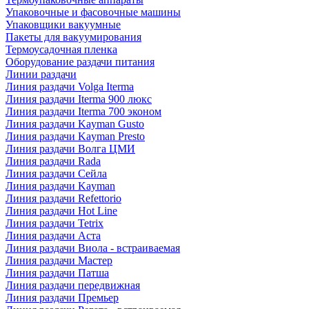
Упаковочные и фасовочные машины
Упаковщики вакуумные
Пакеты для вакуумирования
Термоусадочная пленка
Оборудование раздачи питания
Линии раздачи
Линия раздачи Volga Iterma
Линия раздачи Iterma 900 люкс
Линия раздачи Iterma 700 эконом
Линия раздачи Kayman Gusto
Линия раздачи Kayman Presto
Линия раздачи Волга ЦМИ
Линия раздачи Rada
Линия раздачи Сейла
Линия раздачи Kayman
Линия раздачи Refettorio
Линия раздачи Hot Line
Линия раздачи Tetrix
Линия раздачи Аста
Линия раздачи Виола - встраиваемая
Линия раздачи Мастер
Линия раздачи Патша
Линия раздачи передвижная
Линия раздачи Премьер