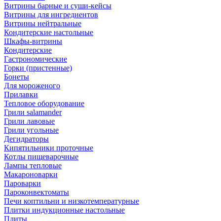
Витрины барные и суши-кейсы
Витрины для ингредиентов
Витрины нейтральные
Кондитерские настольные
Шкафы-витрины
Кондитерские
Гастрономические
Горки (пристенные)
Бонеты
Для мороженого
Прилавки
Тепловое оборудование
Грили salamander
Грили лавовые
Грили угольные
Дегидраторы
Кипятильники проточные
Котлы пищеварочные
Лампы тепловые
Макароноварки
Пароварки
Пароконвектоматы
Печи коптильни и низкотемпературные
Плитки индукционные настольные
Плиты