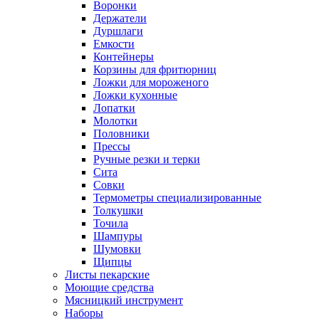
Воронки
Держатели
Дуршлаги
Емкости
Контейнеры
Корзины для фритюрниц
Ложки для мороженого
Ложки кухонные
Лопатки
Молотки
Половники
Прессы
Ручные резки и терки
Сита
Совки
Термометры специализированные
Толкушки
Точила
Шампуры
Шумовки
Щипцы
Листы пекарские
Моющие средства
Мясницкий инструмент
Наборы