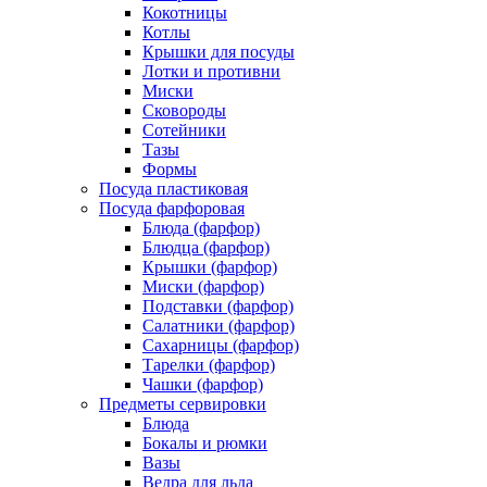
Кокотницы
Котлы
Крышки для посуды
Лотки и противни
Миски
Сковороды
Сотейники
Тазы
Формы
Посуда пластиковая
Посуда фарфоровая
Блюда (фарфор)
Блюдца (фарфор)
Крышки (фарфор)
Миски (фарфор)
Подставки (фарфор)
Салатники (фарфор)
Сахарницы (фарфор)
Тарелки (фарфор)
Чашки (фарфор)
Предметы сервировки
Блюда
Бокалы и рюмки
Вазы
Ведра для льда