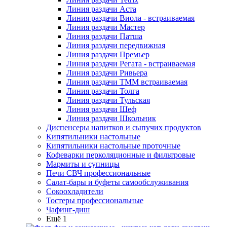
Линия раздачи Аста
Линия раздачи Виола - встраиваемая
Линия раздачи Мастер
Линия раздачи Патша
Линия раздачи передвижная
Линия раздачи Премьер
Линия раздачи Регата - встраиваемая
Линия раздачи Ривьера
Линия раздачи ТММ встраиваемая
Линия раздачи Толга
Линия раздачи Тульская
Линия раздачи Шеф
Линия раздачи Школьник
Диспенсеры напитков и сыпучих продуктов
Кипятильники настольные
Кипятильники настольные проточные
Кофеварки перколяционные и фильтровые
Мармиты и супницы
Печи СВЧ профессиональные
Салат-бары и буфеты самообслуживания
Сокоохладители
Тостеры профессиональные
Чафинг-диш
Ещё 1