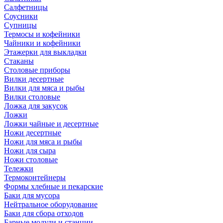
Салфетницы
Соусники
Супницы
Термосы и кофейники
Чайники и кофейники
Этажерки для выкладки
Стаканы
Столовые приборы
Вилки десертные
Вилки для мяса и рыбы
Вилки столовые
Ложка для закусок
Ложки
Ложки чайные и десертные
Ножи десертные
Ножи для мяса и рыбы
Ножи для сыра
Ножи столовые
Тележки
Термоконтейнеры
Формы хлебные и пекарские
Баки для мусора
Нейтральное оборудование
Баки для сбора отходов
Барные модули и станции