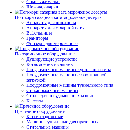
Соковыжималки
Шоколадоварки
Поп-корн сахарная вата мороженое десерты
Аппараты для поп-корна
Аппараты для сахарной ваты
Вафельницы
Граниторы
Фризеры для мороженого
Посудомоечное оборудование
Душирующие устройства
Котломоечные машины
Посудомоечные машины купольного типа
Посудомоечные машины с фронтальной
загрузкой
Посудомоечные машины туннельного типа
Стаканомоечные машины
Столы для посудомоечных машин
Кассеты
Прачечное оборудование
Катки гладильные
Машины сушильные для прачечных
Стиральные машины