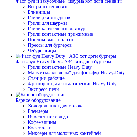
Фаст-фуд и закусочные - шаурма хот-доги сэндвич
Витрины тепловые
Блинницы
Грили для хот-догов
Грили для шаурмы
Грили карусельные для кур
Грили контактные прижимные
Пончиковые аппараты
Прессы для бургеров
Чебуречницы
Фаст-фуд Heavy Duty - АЗС хот-доги бургеры
Грили контактные Heavy-Duty
Мармиты-"холдеры" для фаст-фуд Heavy-Duty
Станции рабочие
Фритюрницы автоматические Heavy Duty
Экспресс-печи
Барное оборудование
Холодильники для молока
Блендеры
Измельчители льда
Кофемашины
Кофемолки
Миксеры для молочных коктейлей