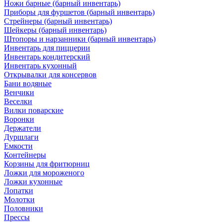
Ножи барные (барный инвентарь)
Приборы для фуршетов (барный инвентарь)
Стрейнеры (барный инвентарь)
Шейкеры (барный инвентарь)
Штопоры и нарзанники (барный инвентарь)
Инвентарь для пиццерии
Инвентарь кондитерский
Инвентарь кухонный
Открывалки для консервов
Бани водяные
Венчики
Веселки
Вилки поварские
Воронки
Держатели
Дуршлаги
Емкости
Контейнеры
Корзины для фритюрниц
Ложки для мороженого
Ложки кухонные
Лопатки
Молотки
Половники
Прессы