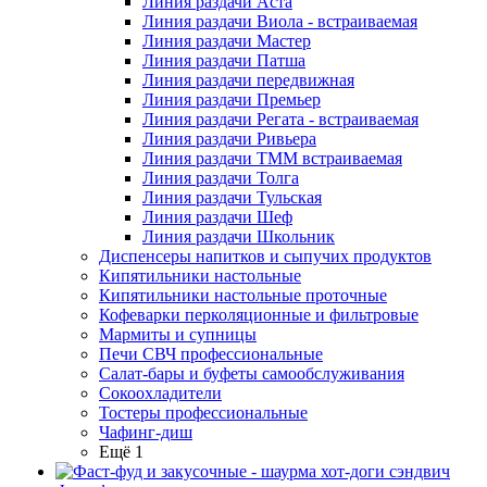
Линия раздачи Аста
Линия раздачи Виола - встраиваемая
Линия раздачи Мастер
Линия раздачи Патша
Линия раздачи передвижная
Линия раздачи Премьер
Линия раздачи Регата - встраиваемая
Линия раздачи Ривьера
Линия раздачи ТММ встраиваемая
Линия раздачи Толга
Линия раздачи Тульская
Линия раздачи Шеф
Линия раздачи Школьник
Диспенсеры напитков и сыпучих продуктов
Кипятильники настольные
Кипятильники настольные проточные
Кофеварки перколяционные и фильтровые
Мармиты и супницы
Печи СВЧ профессиональные
Салат-бары и буфеты самообслуживания
Сокоохладители
Тостеры профессиональные
Чафинг-диш
Ещё 1