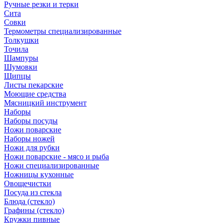
Ручные резки и терки
Сита
Совки
Термометры специализированные
Толкушки
Точила
Шампуры
Шумовки
Щипцы
Листы пекарские
Моющие средства
Мясницкий инструмент
Наборы
Наборы посуды
Ножи поварские
Наборы ножей
Ножи для рубки
Ножи поварские - мясо и рыба
Ножи специализированные
Ножницы кухонные
Овощечистки
Посуда из стекла
Блюда (стекло)
Графины (стекло)
Кружки пивные