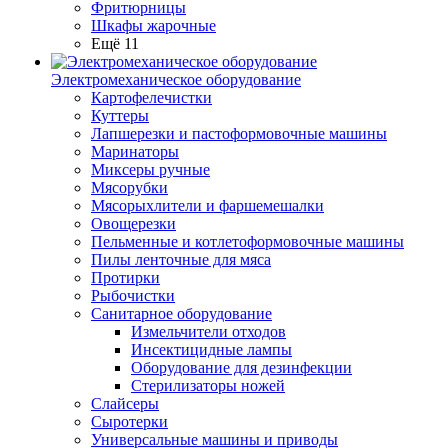
Фритюрницы
Шкафы жарочные
Ещё 11
Электромеханическое оборудование
Картофелечистки
Куттеры
Лапшерезки и пастоформовочные машины
Маринаторы
Миксеры ручные
Мясорубки
Мясорыхлители и фаршемешалки
Овощерезки
Пельменные и котлетоформовочные машины
Пилы ленточные для мяса
Протирки
Рыбочистки
Санитарное оборудование
Измельчители отходов
Инсектицидные лампы
Оборудование для дезинфекции
Стерилизаторы ножей
Слайсеры
Сыротерки
Универсальные машины и приводы