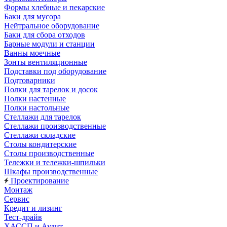
Формы хлебные и пекарские
Баки для мусора
Нейтральное оборудование
Баки для сбора отходов
Барные модули и станции
Ванны моечные
Зонты вентиляционные
Подставки под оборудование
Подтоварники
Полки для тарелок и досок
Полки настенные
Полки настольные
Стеллажи для тарелок
Стеллажи производственные
Стеллажи складские
Столы кондитерские
Столы производственные
Тележки и тележки-шпильки
Шкафы производственные
Проектирование
Монтаж
Сервис
Кредит и лизинг
Тест-драйв
ХАССП и Аудит