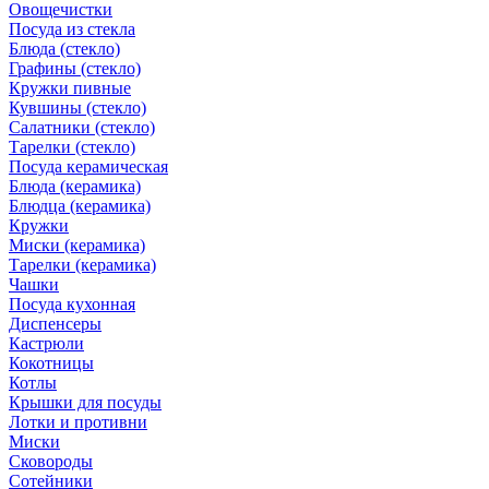
Овощечистки
Посуда из стекла
Блюда (стекло)
Графины (стекло)
Кружки пивные
Кувшины (стекло)
Салатники (стекло)
Тарелки (стекло)
Посуда керамическая
Блюда (керамика)
Блюдца (керамика)
Кружки
Миски (керамика)
Тарелки (керамика)
Чашки
Посуда кухонная
Диспенсеры
Кастрюли
Кокотницы
Котлы
Крышки для посуды
Лотки и противни
Миски
Сковороды
Сотейники