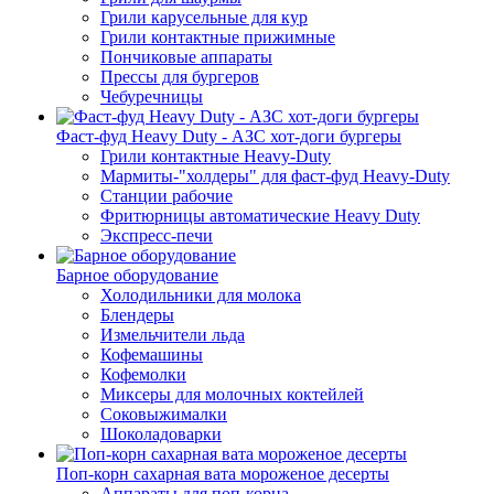
Грили карусельные для кур
Грили контактные прижимные
Пончиковые аппараты
Прессы для бургеров
Чебуречницы
Фаст-фуд Heavy Duty - АЗС хот-доги бургеры
Грили контактные Heavy-Duty
Мармиты-"холдеры" для фаст-фуд Heavy-Duty
Станции рабочие
Фритюрницы автоматические Heavy Duty
Экспресс-печи
Барное оборудование
Холодильники для молока
Блендеры
Измельчители льда
Кофемашины
Кофемолки
Миксеры для молочных коктейлей
Соковыжималки
Шоколадоварки
Поп-корн сахарная вата мороженое десерты
Аппараты для поп-корна