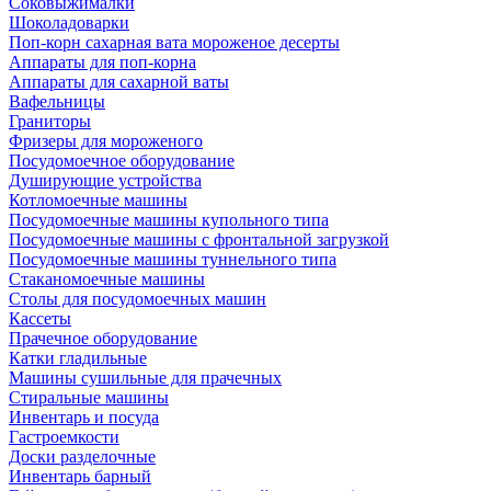
Соковыжималки
Шоколадоварки
Поп-корн сахарная вата мороженое десерты
Аппараты для поп-корна
Аппараты для сахарной ваты
Вафельницы
Граниторы
Фризеры для мороженого
Посудомоечное оборудование
Душирующие устройства
Котломоечные машины
Посудомоечные машины купольного типа
Посудомоечные машины с фронтальной загрузкой
Посудомоечные машины туннельного типа
Стаканомоечные машины
Столы для посудомоечных машин
Кассеты
Прачечное оборудование
Катки гладильные
Машины сушильные для прачечных
Стиральные машины
Инвентарь и посуда
Гастроемкости
Доски разделочные
Инвентарь барный