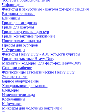
Тостеры профессиональные
Чафинг-диш
Фаст-фуд и закусочные - шаурма хот-доги сэндвич
Витрины тепловые
Блинницы
Грили для хот-догов
Грили для шаурмы
Грили карусельные для кур
Грили контактные прижимные
Пончиковые аппараты
Прессы для бургеров
Чебуречницы
Фаст-фуд Heavy Duty - АЗС хот-доги бургеры
Грили контактные Heavy-Duty
Мармиты-"холдеры" для фаст-фуд Heavy-Duty
Станции рабочие
Фритюрницы автоматические Heavy Duty
Экспресс-печи
Барное оборудование
Холодильники для молока
Блендеры
Измельчители льда
Кофемашины
Кофемолки
Миксеры для молочных коктейлей