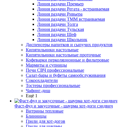
Линия раздачи Премьер
Линия раздачи Регата - встраиваемая
Линия раздачи Ривьера
Линия раздачи ТММ встраиваемая
Линия раздачи Толга
Линия раздачи Тульская
Линия раздачи Шеф
Линия раздачи Школьник
Диспенсеры напитков и сыпучих продуктов
Кипятильники настольные
Кипятильники настольные проточные
Кофеварки перколяционные и фильтровые
Мармиты и супницы
Печи СВЧ профессиональные
Салат-бары и буфеты самообслуживания
Сокоохладители
Тостеры профессиональные
Чафинг-диш
Ещё 1
Фаст-фуд и закусочные - шаурма хот-доги сэндвич
Витрины тепловые
Блинницы
Грили для хот-догов
Грили для шаурмы