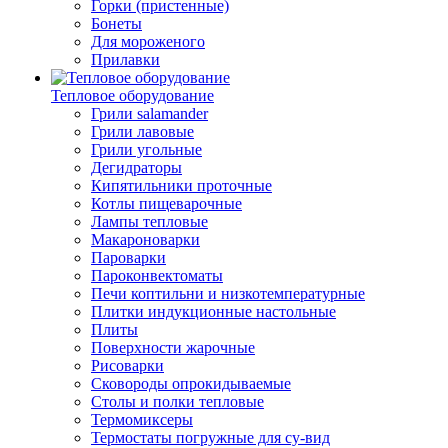
Горки (пристенные)
Бонеты
Для мороженого
Прилавки
Тепловое оборудование
Грили salamander
Грили лавовые
Грили угольные
Дегидраторы
Кипятильники проточные
Котлы пищеварочные
Лампы тепловые
Макароноварки
Пароварки
Пароконвектоматы
Печи коптильни и низкотемпературные
Плитки индукционные настольные
Плиты
Поверхности жарочные
Рисоварки
Сковороды опрокидываемые
Столы и полки тепловые
Термомиксеры
Термостаты погружные для су-вид