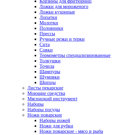
Корзины для фритюрниц
Ложки для мороженого
Ложки кухонные
Лопатки
Молотки
Половники
Прессы
Ручные резки и терки
Сита
Совки
Термометры специализированные
Толкушки
Точила
Шампуры
Шумовки
Щипцы
Листы пекарские
Моющие средства
Мясницкий инструмент
Наборы
Наборы посуды
Ножи поварские
Наборы ножей
Ножи для рубки
Ножи поварские - мясо и рыба