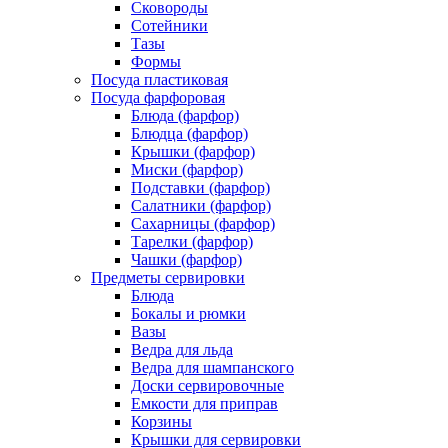
Сковороды
Сотейники
Тазы
Формы
Посуда пластиковая
Посуда фарфоровая
Блюда (фарфор)
Блюдца (фарфор)
Крышки (фарфор)
Миски (фарфор)
Подставки (фарфор)
Салатники (фарфор)
Сахарницы (фарфор)
Тарелки (фарфор)
Чашки (фарфор)
Предметы сервировки
Блюда
Бокалы и рюмки
Вазы
Ведра для льда
Ведра для шампанского
Доски сервировочные
Емкости для приправ
Корзины
Крышки для сервировки