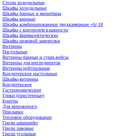
Столы холодильные
Шкафы холодильные
Шкафы барные и минибары
Шкафы винные
Шкафы комбинированные двухкамерные +6/-18
Шкафы с контролем влажности
Шкафы фармацевтические
Шкафы шоковой заморозки
Витрины
Настольные
Витрины барные и суши-кейсы
Витрины для ингредиентов
Витрины нейтральные
Кондитерские настольные
Шкафы-витрины
Кондитерские
Гастрономические
Горки (пристенные)
Бонеты
Для мороженого
Прилавки
Тепловое оборудование
Грили salamander
Грили лавовые
Грили угольные