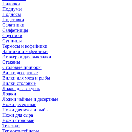
Палочки
Подиумы
Подносы
Подставки
Салатники
Салфетницы
Соусники
Супницы
Термосы и кофейники
Чайники и кофейники
Этажерки для выкладки
Стаканы
Столовые приборы
Вилки десертные
Вилки для мяса и рыбы
Вилки столовые
Ложка для закусок
Ложки
Ложки чайные и десертные
Ножи десертные
Ножи для мяса и рыбы
Ножи для сыра
Ножи столовые
Тележки
Термоконтейнеры