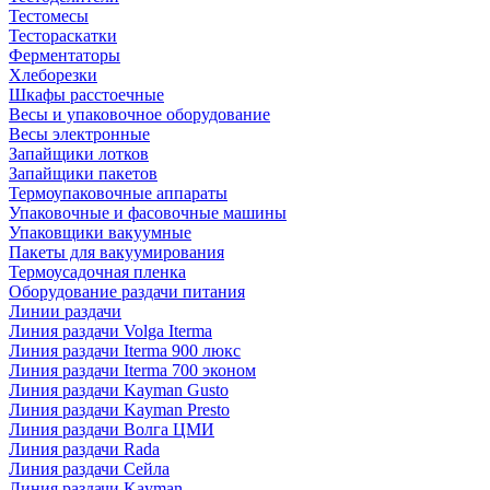
Тестомесы
Тестораскатки
Ферментаторы
Хлеборезки
Шкафы расстоечные
Весы и упаковочное оборудование
Весы электронные
Запайщики лотков
Запайщики пакетов
Термоупаковочные аппараты
Упаковочные и фасовочные машины
Упаковщики вакуумные
Пакеты для вакуумирования
Термоусадочная пленка
Оборудование раздачи питания
Линии раздачи
Линия раздачи Volga Iterma
Линия раздачи Iterma 900 люкс
Линия раздачи Iterma 700 эконом
Линия раздачи Kayman Gusto
Линия раздачи Kayman Presto
Линия раздачи Волга ЦМИ
Линия раздачи Rada
Линия раздачи Сейла
Линия раздачи Kayman