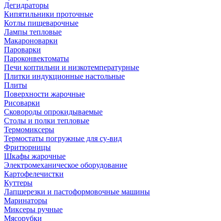
Дегидраторы
Кипятильники проточные
Котлы пищеварочные
Лампы тепловые
Макароноварки
Пароварки
Пароконвектоматы
Печи коптильни и низкотемпературные
Плитки индукционные настольные
Плиты
Поверхности жарочные
Рисоварки
Сковороды опрокидываемые
Столы и полки тепловые
Термомиксеры
Термостаты погружные для су-вид
Фритюрницы
Шкафы жарочные
Электромеханическое оборудование
Картофелечистки
Куттеры
Лапшерезки и пастоформовочные машины
Маринаторы
Миксеры ручные
Мясорубки