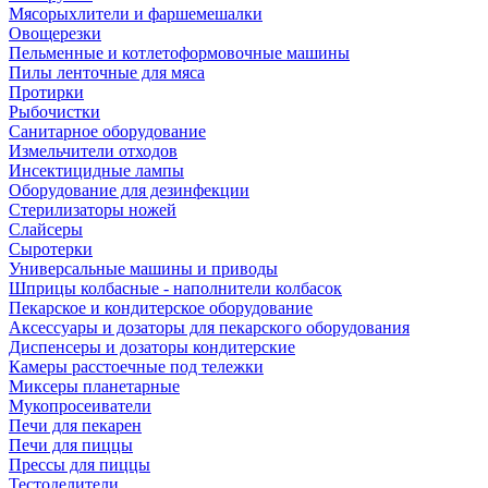
Мясорыхлители и фаршемешалки
Овощерезки
Пельменные и котлетоформовочные машины
Пилы ленточные для мяса
Протирки
Рыбочистки
Санитарное оборудование
Измельчители отходов
Инсектицидные лампы
Оборудование для дезинфекции
Стерилизаторы ножей
Слайсеры
Сыротерки
Универсальные машины и приводы
Шприцы колбасные - наполнители колбасок
Пекарское и кондитерское оборудование
Аксессуары и дозаторы для пекарского оборудования
Диспенсеры и дозаторы кондитерские
Камеры расстоечные под тележки
Миксеры планетарные
Мукопросеиватели
Печи для пекарен
Печи для пиццы
Прессы для пиццы
Тестоделители