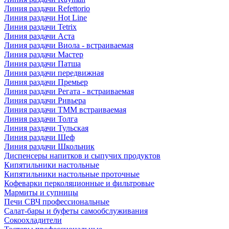
Линия раздачи Refettorio
Линия раздачи Hot Line
Линия раздачи Tetrix
Линия раздачи Аста
Линия раздачи Виола - встраиваемая
Линия раздачи Мастер
Линия раздачи Патша
Линия раздачи передвижная
Линия раздачи Премьер
Линия раздачи Регата - встраиваемая
Линия раздачи Ривьера
Линия раздачи ТММ встраиваемая
Линия раздачи Толга
Линия раздачи Тульская
Линия раздачи Шеф
Линия раздачи Школьник
Диспенсеры напитков и сыпучих продуктов
Кипятильники настольные
Кипятильники настольные проточные
Кофеварки перколяционные и фильтровые
Мармиты и супницы
Печи СВЧ профессиональные
Салат-бары и буфеты самообслуживания
Сокоохладители