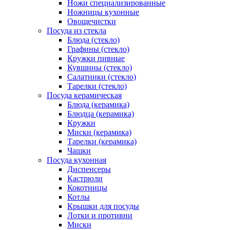
Ножи специализированные
Ножницы кухонные
Овощечистки
Посуда из стекла
Блюда (стекло)
Графины (стекло)
Кружки пивные
Кувшины (стекло)
Салатники (стекло)
Тарелки (стекло)
Посуда керамическая
Блюда (керамика)
Блюдца (керамика)
Кружки
Миски (керамика)
Тарелки (керамика)
Чашки
Посуда кухонная
Диспенсеры
Кастрюли
Кокотницы
Котлы
Крышки для посуды
Лотки и противни
Миски