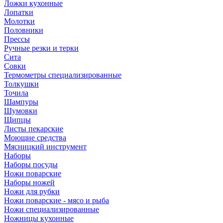
Ложки кухонные
Лопатки
Молотки
Половники
Прессы
Ручные резки и терки
Сита
Совки
Термометры специализированные
Толкушки
Точила
Шампуры
Шумовки
Щипцы
Листы пекарские
Моющие средства
Мясницкий инструмент
Наборы
Наборы посуды
Ножи поварские
Наборы ножей
Ножи для рубки
Ножи поварские - мясо и рыба
Ножи специализированные
Ножницы кухонные