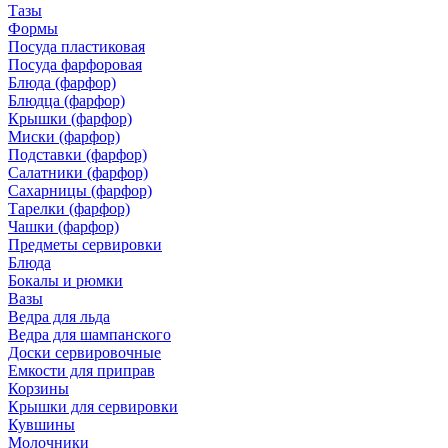
Тазы
Формы
Посуда пластиковая
Посуда фарфоровая
Блюда (фарфор)
Блюдца (фарфор)
Крышки (фарфор)
Миски (фарфор)
Подставки (фарфор)
Салатники (фарфор)
Сахарницы (фарфор)
Тарелки (фарфор)
Чашки (фарфор)
Предметы сервировки
Блюда
Бокалы и рюмки
Вазы
Ведра для льда
Ведра для шампанского
Доски сервировочные
Емкости для приправ
Корзины
Крышки для сервировки
Кувшины
Молочники