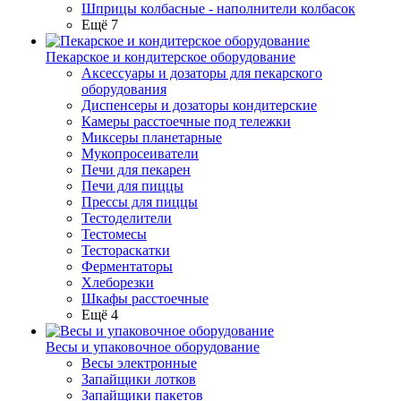
Шприцы колбасные - наполнители колбасок
Ещё 7
Пекарское и кондитерское оборудование
Аксессуары и дозаторы для пекарского
оборудования
Диспенсеры и дозаторы кондитерские
Камеры расстоечные под тележки
Миксеры планетарные
Мукопросеиватели
Печи для пекарен
Печи для пиццы
Прессы для пиццы
Тестоделители
Тестомесы
Тестораскатки
Ферментаторы
Хлеборезки
Шкафы расстоечные
Ещё 4
Весы и упаковочное оборудование
Весы электронные
Запайщики лотков
Запайщики пакетов