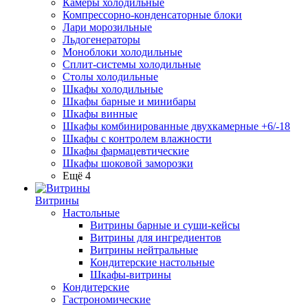
Камеры холодильные
Компрессорно-конденсаторные блоки
Лари морозильные
Льдогенераторы
Моноблоки холодильные
Сплит-системы холодильные
Столы холодильные
Шкафы холодильные
Шкафы барные и минибары
Шкафы винные
Шкафы комбинированные двухкамерные +6/-18
Шкафы с контролем влажности
Шкафы фармацевтические
Шкафы шоковой заморозки
Ещё 4
Витрины
Настольные
Витрины барные и суши-кейсы
Витрины для ингредиентов
Витрины нейтральные
Кондитерские настольные
Шкафы-витрины
Кондитерские
Гастрономические