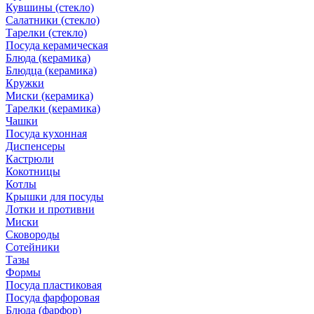
Кувшины (стекло)
Салатники (стекло)
Тарелки (стекло)
Посуда керамическая
Блюда (керамика)
Блюдца (керамика)
Кружки
Миски (керамика)
Тарелки (керамика)
Чашки
Посуда кухонная
Диспенсеры
Кастрюли
Кокотницы
Котлы
Крышки для посуды
Лотки и противни
Миски
Сковороды
Сотейники
Тазы
Формы
Посуда пластиковая
Посуда фарфоровая
Блюда (фарфор)