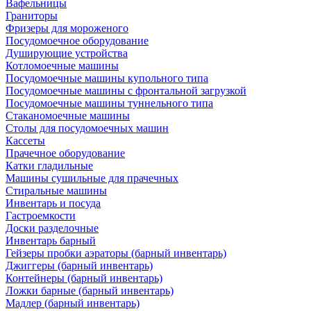
Вафельницы
Граниторы
Фризеры для мороженого
Посудомоечное оборудование
Душирующие устройства
Котломоечные машины
Посудомоечные машины купольного типа
Посудомоечные машины с фронтальной загрузкой
Посудомоечные машины туннельного типа
Стаканомоечные машины
Столы для посудомоечных машин
Кассеты
Прачечное оборудование
Катки гладильные
Машины сушильные для прачечных
Стиральные машины
Инвентарь и посуда
Гастроемкости
Доски разделочные
Инвентарь барный
Гейзеры пробки аэраторы (барный инвентарь)
Джиггеры (барный инвентарь)
Контейнеры (барный инвентарь)
Ложки барные (барный инвентарь)
Мадлер (барный инвентарь)