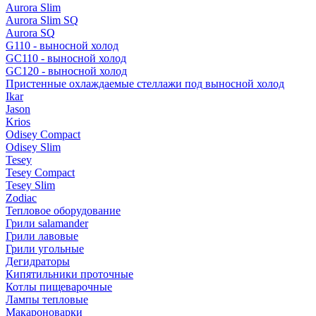
Aurora Slim
Aurora Slim SQ
Aurora SQ
G110 - выносной холод
GC110 - выносной холод
GC120 - выносной холод
Пристенные охлаждаемые стеллажи под выносной холод
Ikar
Jason
Krios
Odisey Compact
Odisey Slim
Tesey
Tesey Compact
Tesey Slim
Zodiac
Тепловое оборудование
Грили salamander
Грили лавовые
Грили угольные
Дегидраторы
Кипятильники проточные
Котлы пищеварочные
Лампы тепловые
Макароноварки