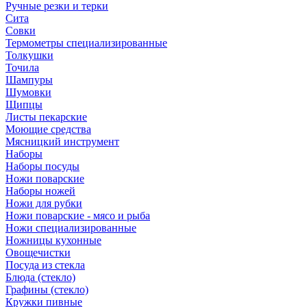
Ручные резки и терки
Сита
Совки
Термометры специализированные
Толкушки
Точила
Шампуры
Шумовки
Щипцы
Листы пекарские
Моющие средства
Мясницкий инструмент
Наборы
Наборы посуды
Ножи поварские
Наборы ножей
Ножи для рубки
Ножи поварские - мясо и рыба
Ножи специализированные
Ножницы кухонные
Овощечистки
Посуда из стекла
Блюда (стекло)
Графины (стекло)
Кружки пивные