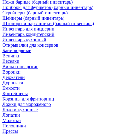
Ножи барные (барный инвентарь)
Приборы для фуршетов (барный инвентарь)
Стрейнеры (барный инвентарь)
Шейкеры (барный инвентарь)
Штопоры и нарзанники (барный инвентарь)
Инвентарь для пиццерии
Инвентарь кондитерский
Инвентарь кухонный
Открывалки для консервов
Бани водяные
Венчики
Веселки
Вилки поварские
Воронки
Держатели
Дуршлаги
Емкости
Контейнеры
Корзины для фритюрниц
Ложки для мороженого
Ложки кухонные
Лопатки
Молотки
Половники
Прессы