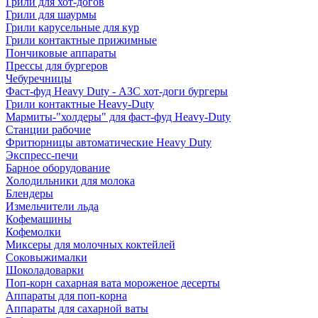
Грили для хот-догов
Грили для шаурмы
Грили карусельные для кур
Грили контактные прижимные
Пончиковые аппараты
Прессы для бургеров
Чебуречницы
Фаст-фуд Heavy Duty - АЗС хот-доги бургеры
Грили контактные Heavy-Duty
Мармиты-"холдеры" для фаст-фуд Heavy-Duty
Станции рабочие
Фритюрницы автоматические Heavy Duty
Экспресс-печи
Барное оборудование
Холодильники для молока
Блендеры
Измельчители льда
Кофемашины
Кофемолки
Миксеры для молочных коктейлей
Соковыжималки
Шоколадоварки
Поп-корн сахарная вата мороженое десерты
Аппараты для поп-корна
Аппараты для сахарной ваты