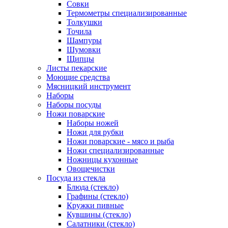
Совки
Термометры специализированные
Толкушки
Точила
Шампуры
Шумовки
Щипцы
Листы пекарские
Моющие средства
Мясницкий инструмент
Наборы
Наборы посуды
Ножи поварские
Наборы ножей
Ножи для рубки
Ножи поварские - мясо и рыба
Ножи специализированные
Ножницы кухонные
Овощечистки
Посуда из стекла
Блюда (стекло)
Графины (стекло)
Кружки пивные
Кувшины (стекло)
Салатники (стекло)