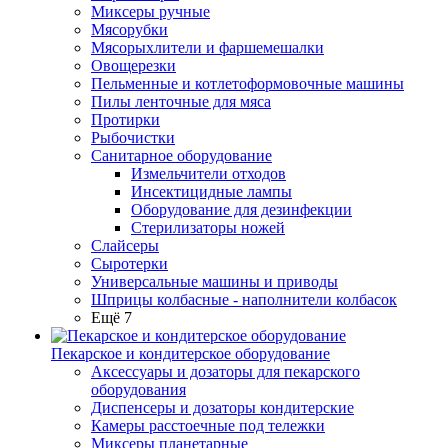
Миксеры ручные
Мясорубки
Мясорыхлители и фаршемешалки
Овощерезки
Пельменные и котлетоформовочные машины
Пилы ленточные для мяса
Протирки
Рыбочистки
Санитарное оборудование
Измельчители отходов
Инсектицидные лампы
Оборудование для дезинфекции
Стерилизаторы ножей
Слайсеры
Сыротерки
Универсальные машины и приводы
Шприцы колбасные - наполнители колбасок
Ещё 7
Пекарское и кондитерское оборудование
Аксессуары и дозаторы для пекарского
оборудования
Диспенсеры и дозаторы кондитерские
Камеры расстоечные под тележки
Миксеры планетарные