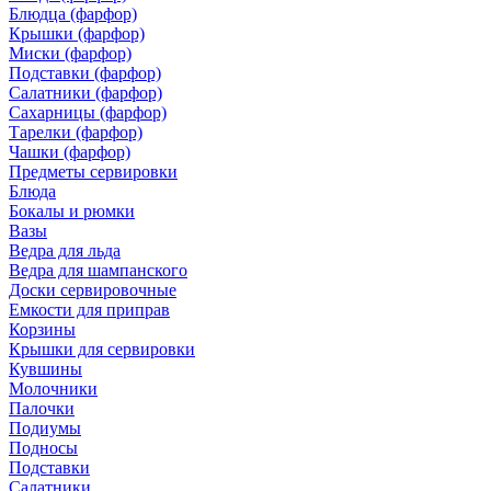
Блюдца (фарфор)
Крышки (фарфор)
Миски (фарфор)
Подставки (фарфор)
Салатники (фарфор)
Сахарницы (фарфор)
Тарелки (фарфор)
Чашки (фарфор)
Предметы сервировки
Блюда
Бокалы и рюмки
Вазы
Ведра для льда
Ведра для шампанского
Доски сервировочные
Емкости для приправ
Корзины
Крышки для сервировки
Кувшины
Молочники
Палочки
Подиумы
Подносы
Подставки
Салатники