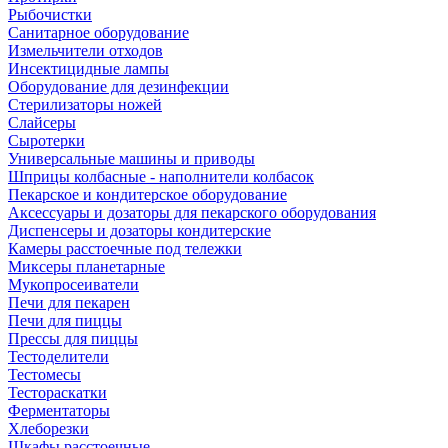
Рыбочистки
Санитарное оборудование
Измельчители отходов
Инсектицидные лампы
Оборудование для дезинфекции
Стерилизаторы ножей
Слайсеры
Сыротерки
Универсальные машины и приводы
Шприцы колбасные - наполнители колбасок
Пекарское и кондитерское оборудование
Аксессуары и дозаторы для пекарского оборудования
Диспенсеры и дозаторы кондитерские
Камеры расстоечные под тележки
Миксеры планетарные
Мукопросеиватели
Печи для пекарен
Печи для пиццы
Прессы для пиццы
Тестоделители
Тестомесы
Тестораскатки
Ферментаторы
Хлеборезки
Шкафы расстоечные