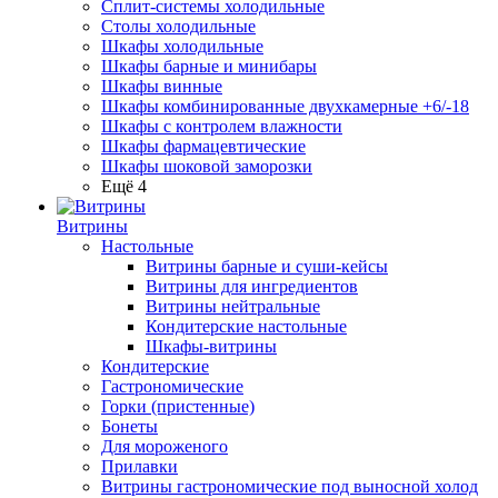
Сплит-системы холодильные
Столы холодильные
Шкафы холодильные
Шкафы барные и минибары
Шкафы винные
Шкафы комбинированные двухкамерные +6/-18
Шкафы с контролем влажности
Шкафы фармацевтические
Шкафы шоковой заморозки
Ещё 4
Витрины
Настольные
Витрины барные и суши-кейсы
Витрины для ингредиентов
Витрины нейтральные
Кондитерские настольные
Шкафы-витрины
Кондитерские
Гастрономические
Горки (пристенные)
Бонеты
Для мороженого
Прилавки
Витрины гастрономические под выносной холод