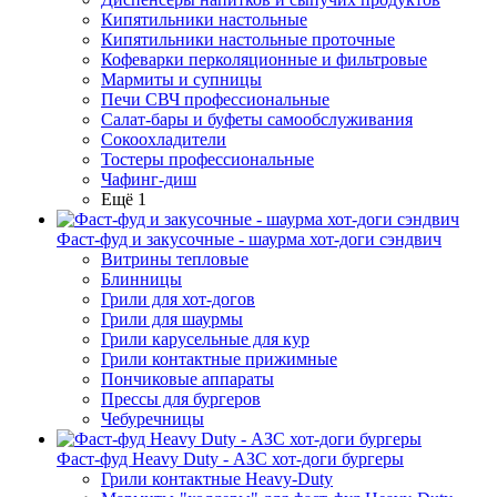
Кипятильники настольные
Кипятильники настольные проточные
Кофеварки перколяционные и фильтровые
Мармиты и супницы
Печи СВЧ профессиональные
Салат-бары и буфеты самообслуживания
Сокоохладители
Тостеры профессиональные
Чафинг-диш
Ещё 1
Фаст-фуд и закусочные - шаурма хот-доги сэндвич
Витрины тепловые
Блинницы
Грили для хот-догов
Грили для шаурмы
Грили карусельные для кур
Грили контактные прижимные
Пончиковые аппараты
Прессы для бургеров
Чебуречницы
Фаст-фуд Heavy Duty - АЗС хот-доги бургеры
Грили контактные Heavy-Duty