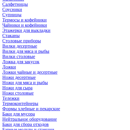
Салфетницы
Соусники
Супницы
Термосы и кофейники
Чайники и кофейники
Этажерки для выкладки
Стаканы
Столовые приборы
Вилки десертные
Вилки для мяса и рыбы
Вилки столовые
Ложка для закусок
Ложки
Ложки чайные и десертные
Ножи десертные
Ножи для мяса и рыбы
Ножи для сыра
Ножи столовые
Тележки
Термоконтейнеры
Формы хлебные и пекарские
Баки для мусора
Нейтральное оборудование
Баки для сбора отходов
Барные модули и станции