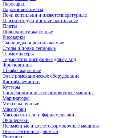
Пароварки
Пароконвектоматы
Печи коптильни и низкотемпературные
Плитки индукционные настольные
Плиты
Поверхности жарочные
Рисоварки
Сковороды опрокидываемые
Столы и полки тепловые
Термомиксеры
Термостаты погружные для су-вид
Фритюрницы
Шкафы жарочные
Электромеханическое оборудование
Картофелечистки
Куттеры
Лапшерезки и пастоформовочные машины
Маринаторы
Миксеры ручные
Мясорубки
Мясорыхлители и фаршемешалки
Овощерезки
Пельменные и котлетоформовочные машины
Пилы ленточные для мяса
Протирки