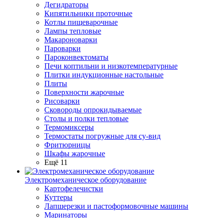
Дегидраторы
Кипятильники проточные
Котлы пищеварочные
Лампы тепловые
Макароноварки
Пароварки
Пароконвектоматы
Печи коптильни и низкотемпературные
Плитки индукционные настольные
Плиты
Поверхности жарочные
Рисоварки
Сковороды опрокидываемые
Столы и полки тепловые
Термомиксеры
Термостаты погружные для су-вид
Фритюрницы
Шкафы жарочные
Ещё 11
Электромеханическое оборудование
Картофелечистки
Куттеры
Лапшерезки и пастоформовочные машины
Маринаторы