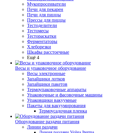
Мукопросеиватели
Печи для пекарен
Печи для пиццы
Прессы для пиццы
Тестоделители
Тестомесы
Тестораскатки
Ферментаторы
Хлеборезки
Шкафы расстоечные
Ещё 4
Весы и упаковочное оборудование
Весы электронные
Запайщики лотков
Запайщики пакетов
Термоупаковочные аппараты
Упаковочные и фасовочные машины
Упаковщики вакуумные
Пакеты для вакуумирования
Термоусадочная пленка
Оборудование раздачи питания
Линии раздачи
Линия раздачи Volga Iterma