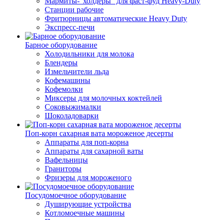
Мармиты-"холдеры" для фаст-фуд Heavy-Duty
Станции рабочие
Фритюрницы автоматические Heavy Duty
Экспресс-печи
Барное оборудование
Холодильники для молока
Блендеры
Измельчители льда
Кофемашины
Кофемолки
Миксеры для молочных коктейлей
Соковыжималки
Шоколадоварки
Поп-корн сахарная вата мороженое десерты
Аппараты для поп-корна
Аппараты для сахарной ваты
Вафельницы
Граниторы
Фризеры для мороженого
Посудомоечное оборудование
Душирующие устройства
Котломоечные машины