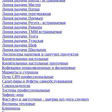
Линия раздачи Виола - встраиваемая
Линия раздачи Мастер
Линия раздачи Патша
Линия раздачи передвижная
Линия раздачи Премьер
Линия раздачи Регата - встраиваемая
Линия раздачи Ривьера
Линия раздачи ТММ встраиваемая
Линия раздачи Толга
Линия раздачи Тульская
Линия раздачи Шеф
Линия раздачи Школьник
Диспенсеры напитков и сыпучих продуктов
Кипятильники настольные
Кипятильники настольные проточные
Кофеварки перколяционные и фильтровые
Мармиты и супницы
Печи СВЧ профессиональные
Салат-бары и буфеты самообслуживания
Сокоохладители
Тостеры профессиональные
Чафинг-диш
Фаст-фуд и закусочные - шаурма хот-доги сэндвич
Витрины тепловые
Блинницы