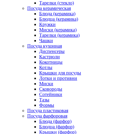
Тарелки (стекло)
Посуда керамическая
Блюда (керамика)
Блюдца (керамика)
Кружки
Миски (керамика)
Тарелки (керамика)
Чашки
Посуда кухонная
Диспенсеры
Кастрюли
Кокотницы
Котлы
Крышки для посуды
Лотки и противни
Миски
Сковороды
Сотейники
Тазы
Формы
Посуда пластиковая
Посуда фарфоровая
Блюда (фарфор)
Блюдца (фарфор)
Крышки (фарфор)