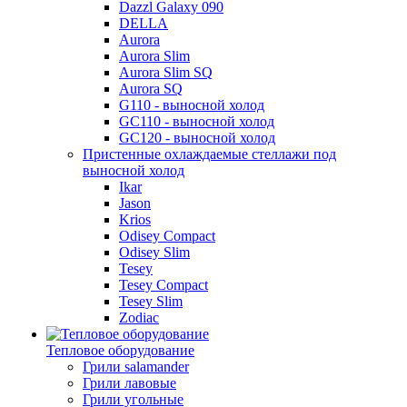
Dazzl Galaxy 090
DELLA
Aurora
Aurora Slim
Aurora Slim SQ
Aurora SQ
G110 - выносной холод
GC110 - выносной холод
GC120 - выносной холод
Пристенные охлаждаемые стеллажи под
выносной холод
Ikar
Jason
Krios
Odisey Compact
Odisey Slim
Tesey
Tesey Compact
Tesey Slim
Zodiac
Тепловое оборудование
Грили salamander
Грили лавовые
Грили угольные