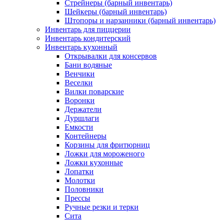
Стрейнеры (барный инвентарь)
Шейкеры (барный инвентарь)
Штопоры и нарзанники (барный инвентарь)
Инвентарь для пиццерии
Инвентарь кондитерский
Инвентарь кухонный
Открывалки для консервов
Бани водяные
Венчики
Веселки
Вилки поварские
Воронки
Держатели
Дуршлаги
Емкости
Контейнеры
Корзины для фритюрниц
Ложки для мороженого
Ложки кухонные
Лопатки
Молотки
Половники
Прессы
Ручные резки и терки
Сита