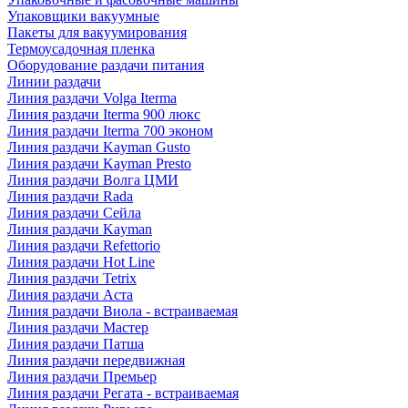
Упаковщики вакуумные
Пакеты для вакуумирования
Термоусадочная пленка
Оборудование раздачи питания
Линии раздачи
Линия раздачи Volga Iterma
Линия раздачи Iterma 900 люкс
Линия раздачи Iterma 700 эконом
Линия раздачи Kayman Gusto
Линия раздачи Kayman Presto
Линия раздачи Волга ЦМИ
Линия раздачи Rada
Линия раздачи Сейла
Линия раздачи Kayman
Линия раздачи Refettorio
Линия раздачи Hot Line
Линия раздачи Tetrix
Линия раздачи Аста
Линия раздачи Виола - встраиваемая
Линия раздачи Мастер
Линия раздачи Патша
Линия раздачи передвижная
Линия раздачи Премьер
Линия раздачи Регата - встраиваемая