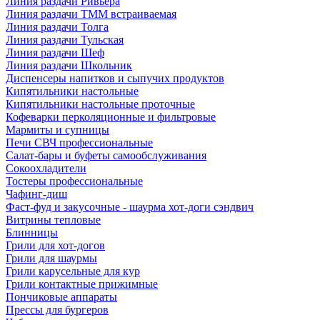
Линия раздачи Ривьера
Линия раздачи ТММ встраиваемая
Линия раздачи Толга
Линия раздачи Тульская
Линия раздачи Шеф
Линия раздачи Школьник
Диспенсеры напитков и сыпучих продуктов
Кипятильники настольные
Кипятильники настольные проточные
Кофеварки перколяционные и фильтровые
Мармиты и супницы
Печи СВЧ профессиональные
Салат-бары и буфеты самообслуживания
Сокоохладители
Тостеры профессиональные
Чафинг-диш
Фаст-фуд и закусочные - шаурма хот-доги сэндвич
Витрины тепловые
Блинницы
Грили для хот-догов
Грили для шаурмы
Грили карусельные для кур
Грили контактные прижимные
Пончиковые аппараты
Прессы для бургеров