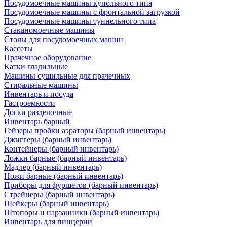
Посудомоечные машины купольного типа
Посудомоечные машины с фронтальной загрузкой
Посудомоечные машины туннельного типа
Стаканомоечные машины
Столы для посудомоечных машин
Кассеты
Прачечное оборудование
Катки гладильные
Машины сушильные для прачечных
Стиральные машины
Инвентарь и посуда
Гастроемкости
Доски разделочные
Инвентарь барный
Гейзеры пробки аэраторы (барный инвентарь)
Джиггеры (барный инвентарь)
Контейнеры (барный инвентарь)
Ложки барные (барный инвентарь)
Мадлер (барный инвентарь)
Ножи барные (барный инвентарь)
Приборы для фуршетов (барный инвентарь)
Стрейнеры (барный инвентарь)
Шейкеры (барный инвентарь)
Штопоры и нарзанники (барный инвентарь)
Инвентарь для пиццерии