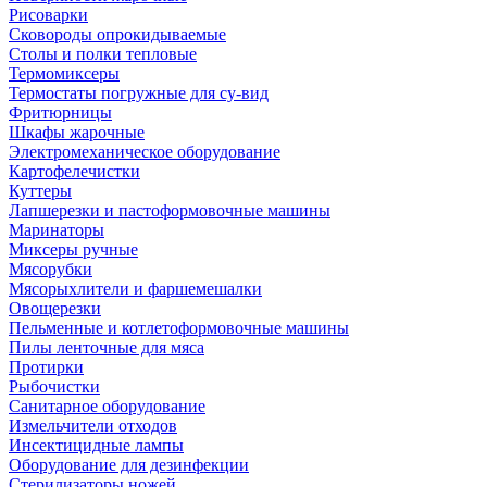
Рисоварки
Сковороды опрокидываемые
Столы и полки тепловые
Термомиксеры
Термостаты погружные для су-вид
Фритюрницы
Шкафы жарочные
Электромеханическое оборудование
Картофелечистки
Куттеры
Лапшерезки и пастоформовочные машины
Маринаторы
Миксеры ручные
Мясорубки
Мясорыхлители и фаршемешалки
Овощерезки
Пельменные и котлетоформовочные машины
Пилы ленточные для мяса
Протирки
Рыбочистки
Санитарное оборудование
Измельчители отходов
Инсектицидные лампы
Оборудование для дезинфекции
Стерилизаторы ножей