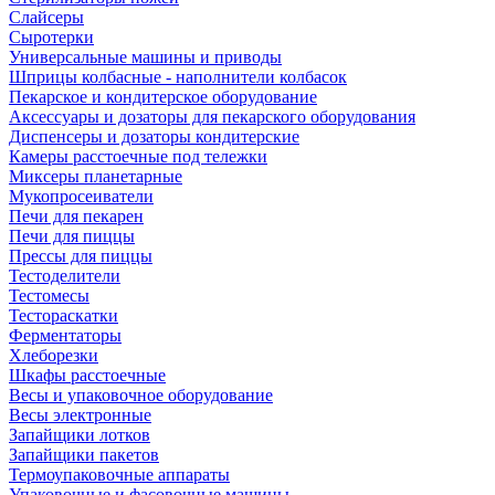
Слайсеры
Сыротерки
Универсальные машины и приводы
Шприцы колбасные - наполнители колбасок
Пекарское и кондитерское оборудование
Аксессуары и дозаторы для пекарского оборудования
Диспенсеры и дозаторы кондитерские
Камеры расстоечные под тележки
Миксеры планетарные
Мукопросеиватели
Печи для пекарен
Печи для пиццы
Прессы для пиццы
Тестоделители
Тестомесы
Тестораскатки
Ферментаторы
Хлеборезки
Шкафы расстоечные
Весы и упаковочное оборудование
Весы электронные
Запайщики лотков
Запайщики пакетов
Термоупаковочные аппараты
Упаковочные и фасовочные машины