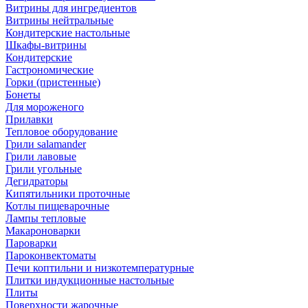
Витрины для ингредиентов
Витрины нейтральные
Кондитерские настольные
Шкафы-витрины
Кондитерские
Гастрономические
Горки (пристенные)
Бонеты
Для мороженого
Прилавки
Тепловое оборудование
Грили salamander
Грили лавовые
Грили угольные
Дегидраторы
Кипятильники проточные
Котлы пищеварочные
Лампы тепловые
Макароноварки
Пароварки
Пароконвектоматы
Печи коптильни и низкотемпературные
Плитки индукционные настольные
Плиты
Поверхности жарочные