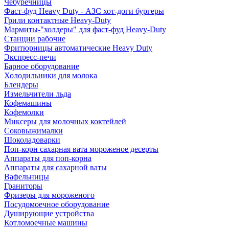
Чебуречницы
Фаст-фуд Heavy Duty - АЗС хот-доги бургеры
Грили контактные Heavy-Duty
Мармиты-"холдеры" для фаст-фуд Heavy-Duty
Станции рабочие
Фритюрницы автоматические Heavy Duty
Экспресс-печи
Барное оборудование
Холодильники для молока
Блендеры
Измельчители льда
Кофемашины
Кофемолки
Миксеры для молочных коктейлей
Соковыжималки
Шоколадоварки
Поп-корн сахарная вата мороженое десерты
Аппараты для поп-корна
Аппараты для сахарной ваты
Вафельницы
Граниторы
Фризеры для мороженого
Посудомоечное оборудование
Душирующие устройства
Котломоечные машины