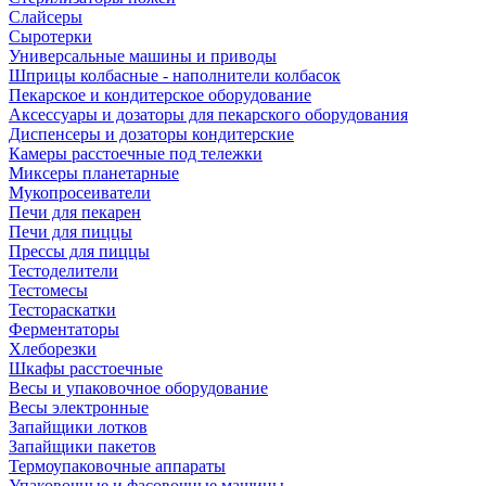
Слайсеры
Сыротерки
Универсальные машины и приводы
Шприцы колбасные - наполнители колбасок
Пекарское и кондитерское оборудование
Аксессуары и дозаторы для пекарского оборудования
Диспенсеры и дозаторы кондитерские
Камеры расстоечные под тележки
Миксеры планетарные
Мукопросеиватели
Печи для пекарен
Печи для пиццы
Прессы для пиццы
Тестоделители
Тестомесы
Тестораскатки
Ферментаторы
Хлеборезки
Шкафы расстоечные
Весы и упаковочное оборудование
Весы электронные
Запайщики лотков
Запайщики пакетов
Термоупаковочные аппараты
Упаковочные и фасовочные машины