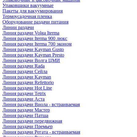
Упаковщики вакуумные
Пакеты для вакуумирования
Термоусадочная пленка
Оборудование раздачи питания
Линии раздачи
Линия раздачи Volga Iterma
Линия раздачи Iterma 900 люкс
Линия раздачи Iterma 700 эконом
Линия раздачи Kayman Gusto
Линия раздачи Kayman Presto
Линия раздачи Волга ЦМИ
Линия раздачи Rada
Линия раздачи Сейла
Линия раздачи Kayman
Линия раздачи Refettorio
Линия раздачи Hot Line
Линия раздачи Tetrix
Линия раздачи Аста
Линия раздачи Виола - встраиваемая
Линия раздачи Мастер
Линия раздачи Патша
Линия раздачи передвижная
Линия раздачи Премьер
Линия раздачи Регата - встраиваемая