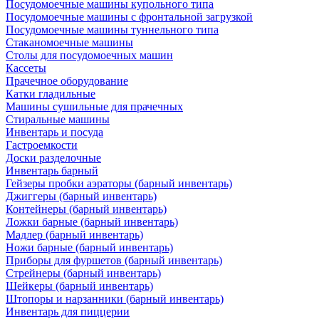
Посудомоечные машины купольного типа
Посудомоечные машины с фронтальной загрузкой
Посудомоечные машины туннельного типа
Стаканомоечные машины
Столы для посудомоечных машин
Кассеты
Прачечное оборудование
Катки гладильные
Машины сушильные для прачечных
Стиральные машины
Инвентарь и посуда
Гастроемкости
Доски разделочные
Инвентарь барный
Гейзеры пробки аэраторы (барный инвентарь)
Джиггеры (барный инвентарь)
Контейнеры (барный инвентарь)
Ложки барные (барный инвентарь)
Мадлер (барный инвентарь)
Ножи барные (барный инвентарь)
Приборы для фуршетов (барный инвентарь)
Стрейнеры (барный инвентарь)
Шейкеры (барный инвентарь)
Штопоры и нарзанники (барный инвентарь)
Инвентарь для пиццерии