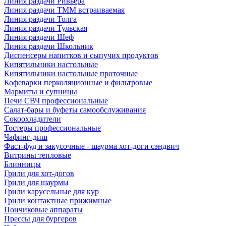
Линия раздачи Ривьера
Линия раздачи ТММ встраиваемая
Линия раздачи Толга
Линия раздачи Тульская
Линия раздачи Шеф
Линия раздачи Школьник
Диспенсеры напитков и сыпучих продуктов
Кипятильники настольные
Кипятильники настольные проточные
Кофеварки перколяционные и фильтровые
Мармиты и супницы
Печи СВЧ профессиональные
Салат-бары и буфеты самообслуживания
Сокоохладители
Тостеры профессиональные
Чафинг-диш
Фаст-фуд и закусочные - шаурма хот-доги сэндвич
Витрины тепловые
Блинницы
Грили для хот-догов
Грили для шаурмы
Грили карусельные для кур
Грили контактные прижимные
Пончиковые аппараты
Прессы для бургеров