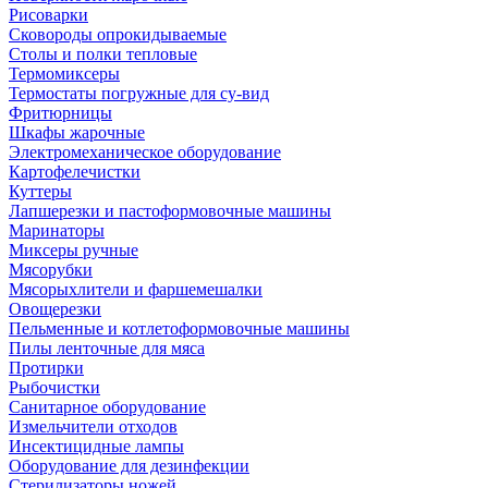
Рисоварки
Сковороды опрокидываемые
Столы и полки тепловые
Термомиксеры
Термостаты погружные для су-вид
Фритюрницы
Шкафы жарочные
Электромеханическое оборудование
Картофелечистки
Куттеры
Лапшерезки и пастоформовочные машины
Маринаторы
Миксеры ручные
Мясорубки
Мясорыхлители и фаршемешалки
Овощерезки
Пельменные и котлетоформовочные машины
Пилы ленточные для мяса
Протирки
Рыбочистки
Санитарное оборудование
Измельчители отходов
Инсектицидные лампы
Оборудование для дезинфекции
Стерилизаторы ножей