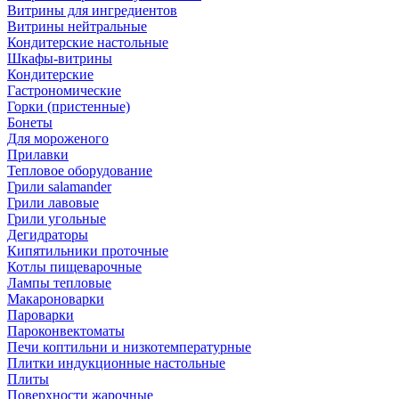
Витрины для ингредиентов
Витрины нейтральные
Кондитерские настольные
Шкафы-витрины
Кондитерские
Гастрономические
Горки (пристенные)
Бонеты
Для мороженого
Прилавки
Тепловое оборудование
Грили salamander
Грили лавовые
Грили угольные
Дегидраторы
Кипятильники проточные
Котлы пищеварочные
Лампы тепловые
Макароноварки
Пароварки
Пароконвектоматы
Печи коптильни и низкотемпературные
Плитки индукционные настольные
Плиты
Поверхности жарочные