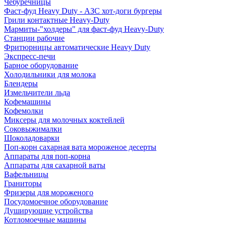
Чебуречницы
Фаст-фуд Heavy Duty - АЗС хот-доги бургеры
Грили контактные Heavy-Duty
Мармиты-"холдеры" для фаст-фуд Heavy-Duty
Станции рабочие
Фритюрницы автоматические Heavy Duty
Экспресс-печи
Барное оборудование
Холодильники для молока
Блендеры
Измельчители льда
Кофемашины
Кофемолки
Миксеры для молочных коктейлей
Соковыжималки
Шоколадоварки
Поп-корн сахарная вата мороженое десерты
Аппараты для поп-корна
Аппараты для сахарной ваты
Вафельницы
Граниторы
Фризеры для мороженого
Посудомоечное оборудование
Душирующие устройства
Котломоечные машины