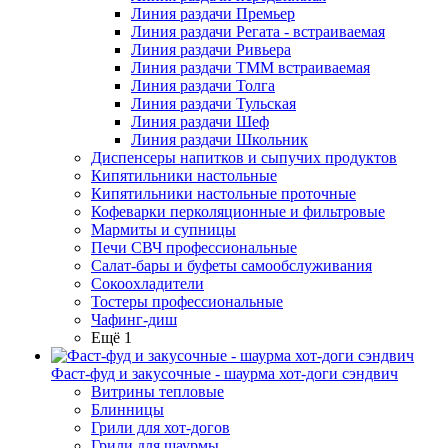
Линия раздачи Премьер
Линия раздачи Регата - встраиваемая
Линия раздачи Ривьера
Линия раздачи ТММ встраиваемая
Линия раздачи Толга
Линия раздачи Тульская
Линия раздачи Шеф
Линия раздачи Школьник
Диспенсеры напитков и сыпучих продуктов
Кипятильники настольные
Кипятильники настольные проточные
Кофеварки перколяционные и фильтровые
Мармиты и супницы
Печи СВЧ профессиональные
Салат-бары и буфеты самообслуживания
Сокоохладители
Тостеры профессиональные
Чафинг-диш
Ещё 1
Фаст-фуд и закусочные - шаурма хот-доги сэндвич
Витрины тепловые
Блинницы
Грили для хот-догов
Грили для шаурмы