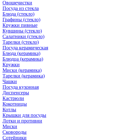
Овощечистки
Посуда из стекла
Блюда (стекло)
Графины (стекло)
Кружки пивные
Кувшины (стекло)
Салатники (стекло)
Тарелки (стекло)
Посуда керамическая
Блюда (керамика)
Блюдца (керамика)
Кружки
Миски (керамика)
Тарелки (керамика)
Чашки
Посуда кухонная
Диспенсеры
Кастрюли
Кокотницы
Котлы
Крышки для посуды
Лотки и противни
Миски
Сковороды
Сотейники