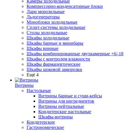
Камеры холодильные
Компрессорно-конденсаторные блоки
Лари морозильные
Льдогенераторы
Моноблоки холодильные
Сплит-системы холодильные
Столы холодильные
Шкафы холодильные
Шкафы барные и минибары
Шкафы винные
Шкафы комбинированные двухкамерные +6/-18
Шкафы с контролем влажности
Шкафы фармацевтические
Шкафы шоковой заморозки
Ещё 4
Витрины
Настольные
Витрины барные и суши-кейсы
Витрины для ингредиентов
Витрины нейтральные
Кондитерские настольные
Шкафы-витрины
Кондитерские
Гастрономические