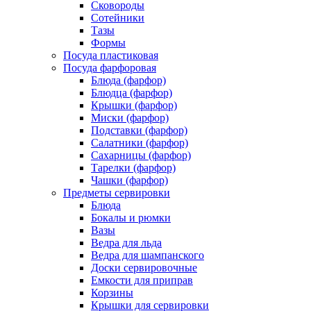
Сковороды
Сотейники
Тазы
Формы
Посуда пластиковая
Посуда фарфоровая
Блюда (фарфор)
Блюдца (фарфор)
Крышки (фарфор)
Миски (фарфор)
Подставки (фарфор)
Салатники (фарфор)
Сахарницы (фарфор)
Тарелки (фарфор)
Чашки (фарфор)
Предметы сервировки
Блюда
Бокалы и рюмки
Вазы
Ведра для льда
Ведра для шампанского
Доски сервировочные
Емкости для приправ
Корзины
Крышки для сервировки