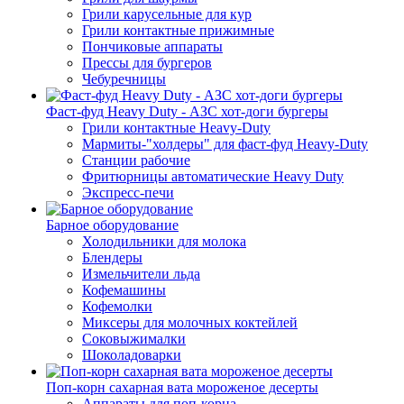
Грили карусельные для кур
Грили контактные прижимные
Пончиковые аппараты
Прессы для бургеров
Чебуречницы
Фаст-фуд Heavy Duty - АЗС хот-доги бургеры
Грили контактные Heavy-Duty
Мармиты-"холдеры" для фаст-фуд Heavy-Duty
Станции рабочие
Фритюрницы автоматические Heavy Duty
Экспресс-печи
Барное оборудование
Холодильники для молока
Блендеры
Измельчители льда
Кофемашины
Кофемолки
Миксеры для молочных коктейлей
Соковыжималки
Шоколадоварки
Поп-корн сахарная вата мороженое десерты
Аппараты для поп-корна