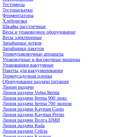
Тестомесы
Тестораскатки
Ферментаторы
Хлеборезки
Шкафы расстоечные
Весы и упаковочное оборудование
Весы электронные
Запайщики лотков
Запайщики пакетов
Термоупаковочные аппараты
Упаковочные и фасовочные машины
Упаковщики вакуумные
Пакеты для вакуумирования
Термоусадочная пленка
Оборудование раздачи питания
Линии раздачи
Линия раздачи Volga Iterma
Линия раздачи Iterma 900 люкс
Линия раздачи Iterma 700 эконом
Линия раздачи Kayman Gusto
Линия раздачи Kayman Presto
Линия раздачи Волга ЦМИ
Линия раздачи Rada
Линия раздачи Сейла
Линия раздачи Kayman