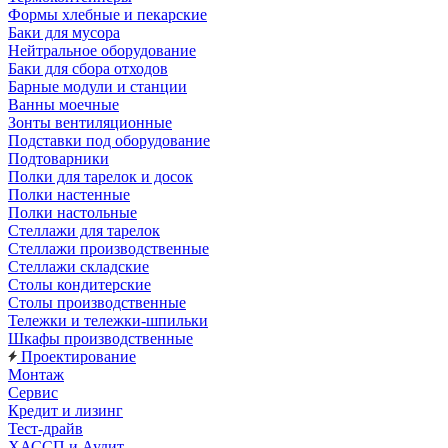
Формы хлебные и пекарские
Баки для мусора
Нейтральное оборудование
Баки для сбора отходов
Барные модули и станции
Ванны моечные
Зонты вентиляционные
Подставки под оборудование
Подтоварники
Полки для тарелок и досок
Полки настенные
Полки настольные
Стеллажи для тарелок
Стеллажи производственные
Стеллажи складские
Столы кондитерские
Столы производственные
Тележки и тележки-шпильки
Шкафы производственные
Проектирование
Монтаж
Сервис
Кредит и лизинг
Тест-драйв
ХАССП и Аудит