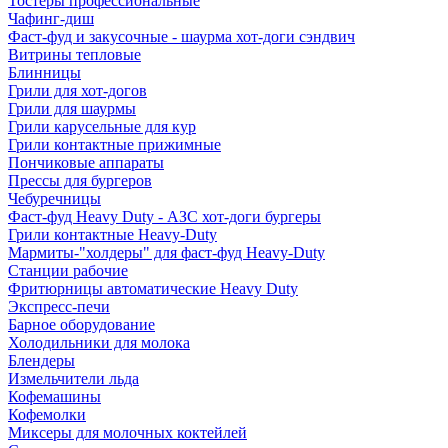
Тостеры профессиональные
Чафинг-диш
Фаст-фуд и закусочные - шаурма хот-доги сэндвич
Витрины тепловые
Блинницы
Грили для хот-догов
Грили для шаурмы
Грили карусельные для кур
Грили контактные прижимные
Пончиковые аппараты
Прессы для бургеров
Чебуречницы
Фаст-фуд Heavy Duty - АЗС хот-доги бургеры
Грили контактные Heavy-Duty
Мармиты-"холдеры" для фаст-фуд Heavy-Duty
Станции рабочие
Фритюрницы автоматические Heavy Duty
Экспресс-печи
Барное оборудование
Холодильники для молока
Блендеры
Измельчители льда
Кофемашины
Кофемолки
Миксеры для молочных коктейлей