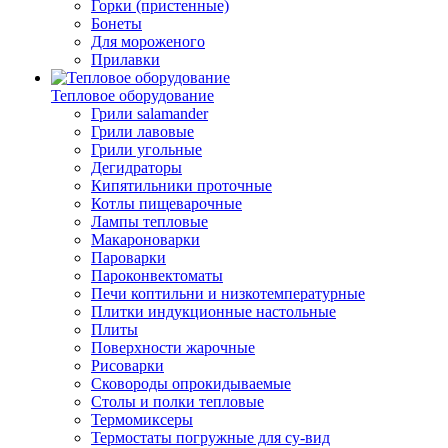
Горки (пристенные)
Бонеты
Для мороженого
Прилавки
Тепловое оборудование
Грили salamander
Грили лавовые
Грили угольные
Дегидраторы
Кипятильники проточные
Котлы пищеварочные
Лампы тепловые
Макароноварки
Пароварки
Пароконвектоматы
Печи коптильни и низкотемпературные
Плитки индукционные настольные
Плиты
Поверхности жарочные
Рисоварки
Сковороды опрокидываемые
Столы и полки тепловые
Термомиксеры
Термостаты погружные для су-вид