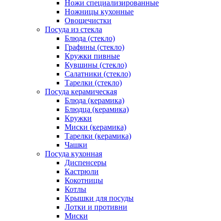
Ножи специализированные
Ножницы кухонные
Овощечистки
Посуда из стекла
Блюда (стекло)
Графины (стекло)
Кружки пивные
Кувшины (стекло)
Салатники (стекло)
Тарелки (стекло)
Посуда керамическая
Блюда (керамика)
Блюдца (керамика)
Кружки
Миски (керамика)
Тарелки (керамика)
Чашки
Посуда кухонная
Диспенсеры
Кастрюли
Кокотницы
Котлы
Крышки для посуды
Лотки и противни
Миски