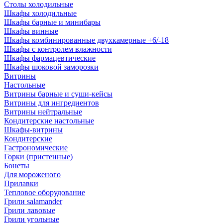
Столы холодильные
Шкафы холодильные
Шкафы барные и минибары
Шкафы винные
Шкафы комбинированные двухкамерные +6/-18
Шкафы с контролем влажности
Шкафы фармацевтические
Шкафы шоковой заморозки
Витрины
Настольные
Витрины барные и суши-кейсы
Витрины для ингредиентов
Витрины нейтральные
Кондитерские настольные
Шкафы-витрины
Кондитерские
Гастрономические
Горки (пристенные)
Бонеты
Для мороженого
Прилавки
Тепловое оборудование
Грили salamander
Грили лавовые
Грили угольные