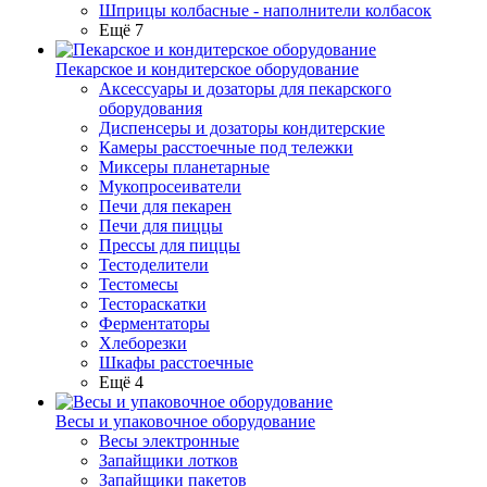
Шприцы колбасные - наполнители колбасок
Ещё 7
Пекарское и кондитерское оборудование
Аксессуары и дозаторы для пекарского
оборудования
Диспенсеры и дозаторы кондитерские
Камеры расстоечные под тележки
Миксеры планетарные
Мукопросеиватели
Печи для пекарен
Печи для пиццы
Прессы для пиццы
Тестоделители
Тестомесы
Тестораскатки
Ферментаторы
Хлеборезки
Шкафы расстоечные
Ещё 4
Весы и упаковочное оборудование
Весы электронные
Запайщики лотков
Запайщики пакетов