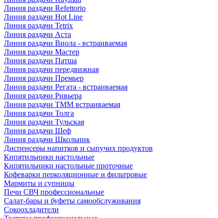
Линия раздачи Refettorio
Линия раздачи Hot Line
Линия раздачи Tetrix
Линия раздачи Аста
Линия раздачи Виола - встраиваемая
Линия раздачи Мастер
Линия раздачи Патша
Линия раздачи передвижная
Линия раздачи Премьер
Линия раздачи Регата - встраиваемая
Линия раздачи Ривьера
Линия раздачи ТММ встраиваемая
Линия раздачи Толга
Линия раздачи Тульская
Линия раздачи Шеф
Линия раздачи Школьник
Диспенсеры напитков и сыпучих продуктов
Кипятильники настольные
Кипятильники настольные проточные
Кофеварки перколяционные и фильтровые
Мармиты и супницы
Печи СВЧ профессиональные
Салат-бары и буфеты самообслуживания
Сокоохладители