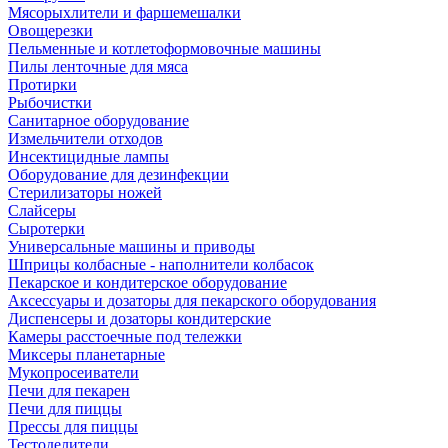
Мясорыхлители и фаршемешалки
Овощерезки
Пельменные и котлетоформовочные машины
Пилы ленточные для мяса
Протирки
Рыбочистки
Санитарное оборудование
Измельчители отходов
Инсектицидные лампы
Оборудование для дезинфекции
Стерилизаторы ножей
Слайсеры
Сыротерки
Универсальные машины и приводы
Шприцы колбасные - наполнители колбасок
Пекарское и кондитерское оборудование
Аксессуары и дозаторы для пекарского оборудования
Диспенсеры и дозаторы кондитерские
Камеры расстоечные под тележки
Миксеры планетарные
Мукопросеиватели
Печи для пекарен
Печи для пиццы
Прессы для пиццы
Тестоделители