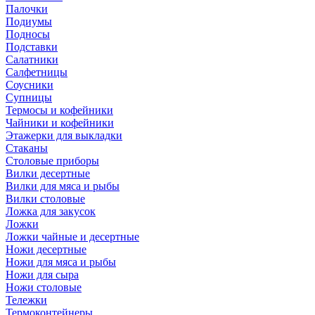
Палочки
Подиумы
Подносы
Подставки
Салатники
Салфетницы
Соусники
Супницы
Термосы и кофейники
Чайники и кофейники
Этажерки для выкладки
Стаканы
Столовые приборы
Вилки десертные
Вилки для мяса и рыбы
Вилки столовые
Ложка для закусок
Ложки
Ложки чайные и десертные
Ножи десертные
Ножи для мяса и рыбы
Ножи для сыра
Ножи столовые
Тележки
Термоконтейнеры