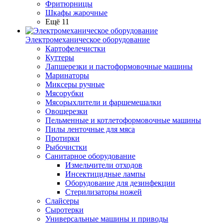
Фритюрницы
Шкафы жарочные
Ещё 11
Электромеханическое оборудование
Картофелечистки
Куттеры
Лапшерезки и пастоформовочные машины
Маринаторы
Миксеры ручные
Мясорубки
Мясорыхлители и фаршемешалки
Овощерезки
Пельменные и котлетоформовочные машины
Пилы ленточные для мяса
Протирки
Рыбочистки
Санитарное оборудование
Измельчители отходов
Инсектицидные лампы
Оборудование для дезинфекции
Стерилизаторы ножей
Слайсеры
Сыротерки
Универсальные машины и приводы