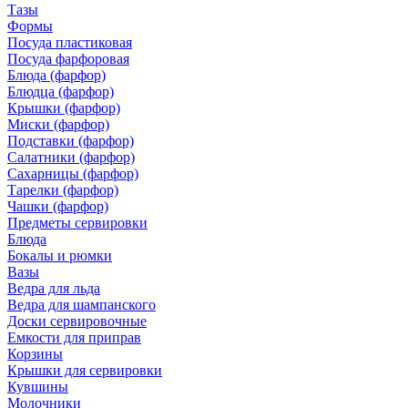
Тазы
Формы
Посуда пластиковая
Посуда фарфоровая
Блюда (фарфор)
Блюдца (фарфор)
Крышки (фарфор)
Миски (фарфор)
Подставки (фарфор)
Салатники (фарфор)
Сахарницы (фарфор)
Тарелки (фарфор)
Чашки (фарфор)
Предметы сервировки
Блюда
Бокалы и рюмки
Вазы
Ведра для льда
Ведра для шампанского
Доски сервировочные
Емкости для приправ
Корзины
Крышки для сервировки
Кувшины
Молочники