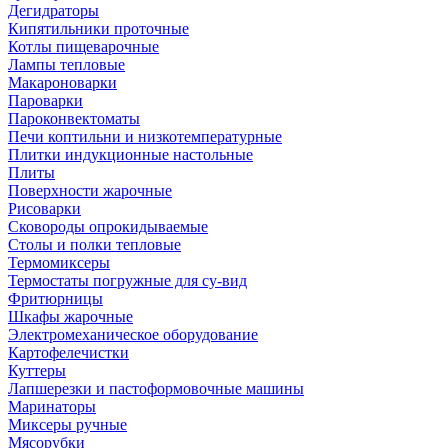
Дегидраторы
Кипятильники проточные
Котлы пищеварочные
Лампы тепловые
Макароноварки
Пароварки
Пароконвектоматы
Печи коптильни и низкотемпературные
Плитки индукционные настольные
Плиты
Поверхности жарочные
Рисоварки
Сковороды опрокидываемые
Столы и полки тепловые
Термомиксеры
Термостаты погружные для су-вид
Фритюрницы
Шкафы жарочные
Электромеханическое оборудование
Картофелечистки
Куттеры
Лапшерезки и пастоформовочные машины
Маринаторы
Миксеры ручные
Мясорубки