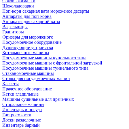
Соковыжималки
Шоколадоварки
Поп-корн сахарная вата мороженое десерты
Аппараты для поп-корна
Аппараты для сахарной ваты
Вафельницы
Граниторы
Фризеры для мороженого
Посудомоечное оборудование
Душирующие устройства
Котломоечные машины
Посудомоечные машины купольного типа
Посудомоечные машины с фронтальной загрузкой
Посудомоечные машины туннельного типа
Стаканомоечные машины
Столы для посудомоечных машин
Кассеты
Прачечное оборудование
Катки гладильные
Машины сушильные для прачечных
Стиральные машины
Инвентарь и посуда
Гастроемкости
Доски разделочные
Инвентарь барный