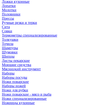
Ложки кухонные
Лопатки
Молотки
Половники
Прессы
Ручные резки и терки
Сита
Совки
Термометры специализированные
Толкушки
Точила
Шампуры
Шумовки
Щипцы
Листы пекарские
Моющие средства
Мясницкий инструмент
Наборы
Наборы посуды
Ножи поварские
Наборы ножей
Ножи для рубки
Ножи поварские - мясо и рыба
Ножи специализированные
Ножницы кухонные