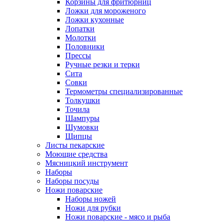
Корзины для фритюрниц
Ложки для мороженого
Ложки кухонные
Лопатки
Молотки
Половники
Прессы
Ручные резки и терки
Сита
Совки
Термометры специализированные
Толкушки
Точила
Шампуры
Шумовки
Щипцы
Листы пекарские
Моющие средства
Мясницкий инструмент
Наборы
Наборы посуды
Ножи поварские
Наборы ножей
Ножи для рубки
Ножи поварские - мясо и рыба