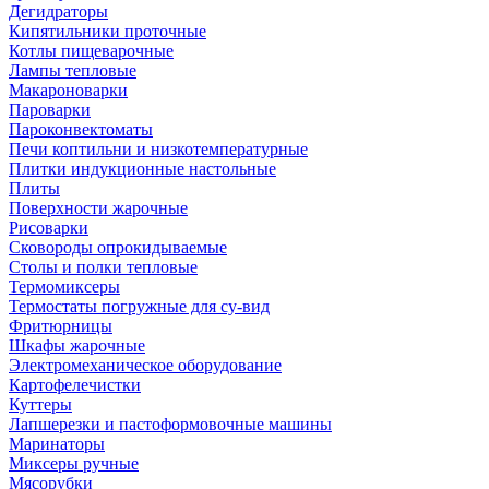
Дегидраторы
Кипятильники проточные
Котлы пищеварочные
Лампы тепловые
Макароноварки
Пароварки
Пароконвектоматы
Печи коптильни и низкотемпературные
Плитки индукционные настольные
Плиты
Поверхности жарочные
Рисоварки
Сковороды опрокидываемые
Столы и полки тепловые
Термомиксеры
Термостаты погружные для су-вид
Фритюрницы
Шкафы жарочные
Электромеханическое оборудование
Картофелечистки
Куттеры
Лапшерезки и пастоформовочные машины
Маринаторы
Миксеры ручные
Мясорубки