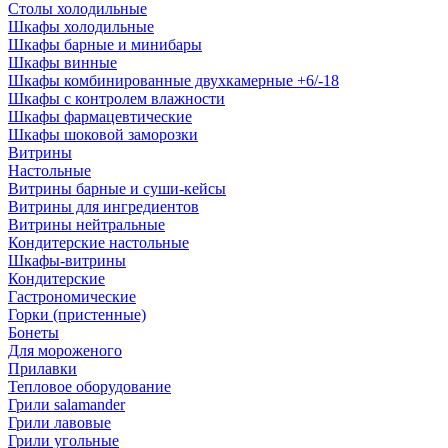
Столы холодильные
Шкафы холодильные
Шкафы барные и минибары
Шкафы винные
Шкафы комбинированные двухкамерные +6/-18
Шкафы с контролем влажности
Шкафы фармацевтические
Шкафы шоковой заморозки
Витрины
Настольные
Витрины барные и суши-кейсы
Витрины для ингредиентов
Витрины нейтральные
Кондитерские настольные
Шкафы-витрины
Кондитерские
Гастрономические
Горки (пристенные)
Бонеты
Для мороженого
Прилавки
Тепловое оборудование
Грили salamander
Грили лавовые
Грили угольные