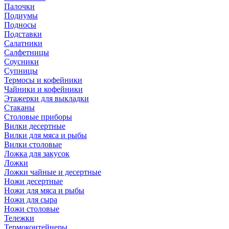
Палочки
Подиумы
Подносы
Подставки
Салатники
Салфетницы
Соусники
Супницы
Термосы и кофейники
Чайники и кофейники
Этажерки для выкладки
Стаканы
Столовые приборы
Вилки десертные
Вилки для мяса и рыбы
Вилки столовые
Ложка для закусок
Ложки
Ложки чайные и десертные
Ножи десертные
Ножи для мяса и рыбы
Ножи для сыра
Ножи столовые
Тележки
Термоконтейнеры