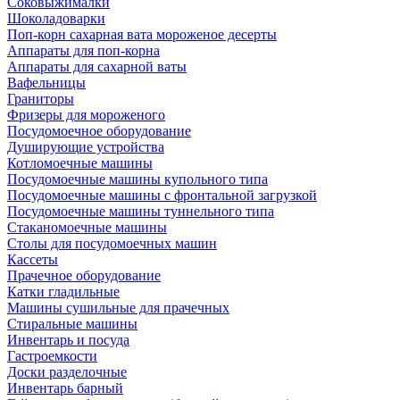
Соковыжималки
Шоколадоварки
Поп-корн сахарная вата мороженое десерты
Аппараты для поп-корна
Аппараты для сахарной ваты
Вафельницы
Граниторы
Фризеры для мороженого
Посудомоечное оборудование
Душирующие устройства
Котломоечные машины
Посудомоечные машины купольного типа
Посудомоечные машины с фронтальной загрузкой
Посудомоечные машины туннельного типа
Стаканомоечные машины
Столы для посудомоечных машин
Кассеты
Прачечное оборудование
Катки гладильные
Машины сушильные для прачечных
Стиральные машины
Инвентарь и посуда
Гастроемкости
Доски разделочные
Инвентарь барный