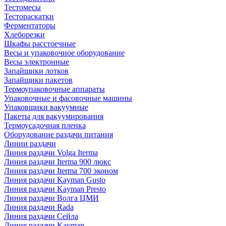
Тестомесы
Тестораскатки
Ферментаторы
Хлеборезки
Шкафы расстоечные
Весы и упаковочное оборудование
Весы электронные
Запайщики лотков
Запайщики пакетов
Термоупаковочные аппараты
Упаковочные и фасовочные машины
Упаковщики вакуумные
Пакеты для вакуумирования
Термоусадочная пленка
Оборудование раздачи питания
Линии раздачи
Линия раздачи Volga Iterma
Линия раздачи Iterma 900 люкс
Линия раздачи Iterma 700 эконом
Линия раздачи Kayman Gusto
Линия раздачи Kayman Presto
Линия раздачи Волга ЦМИ
Линия раздачи Rada
Линия раздачи Сейла
Линия раздачи Kayman