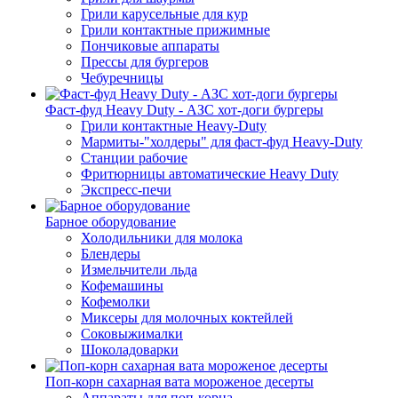
Грили карусельные для кур
Грили контактные прижимные
Пончиковые аппараты
Прессы для бургеров
Чебуречницы
Фаст-фуд Heavy Duty - АЗС хот-доги бургеры
Грили контактные Heavy-Duty
Мармиты-"холдеры" для фаст-фуд Heavy-Duty
Станции рабочие
Фритюрницы автоматические Heavy Duty
Экспресс-печи
Барное оборудование
Холодильники для молока
Блендеры
Измельчители льда
Кофемашины
Кофемолки
Миксеры для молочных коктейлей
Соковыжималки
Шоколадоварки
Поп-корн сахарная вата мороженое десерты
Аппараты для поп-корна