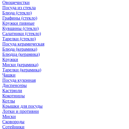
Овощечистки
Посуда из стекла
Блюда (стекло)
Графины (стекло)
Кружки пивные
Кувшины (стекло)
Салатники (стекло)
Тарелки (стекло)
Посуда керамическая
Блюда (керамика)
Блюдца (керамика)
Кружки
Миски (керамика)
Тарелки (керамика)
Чашки
Посуда кухонная
Диспенсеры
Кастрюли
Кокотницы
Котлы
Крышки для посуды
Лотки и противни
Миски
Сковороды
Сотейники