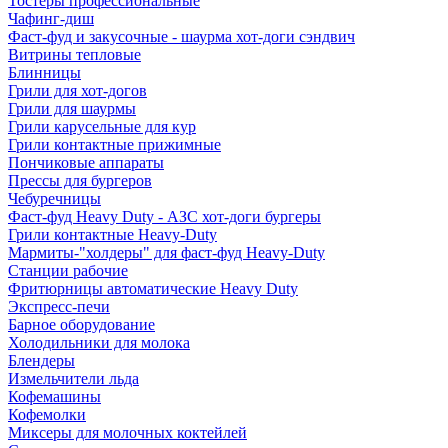
Тостеры профессиональные
Чафинг-диш
Фаст-фуд и закусочные - шаурма хот-доги сэндвич
Витрины тепловые
Блинницы
Грили для хот-догов
Грили для шаурмы
Грили карусельные для кур
Грили контактные прижимные
Пончиковые аппараты
Прессы для бургеров
Чебуречницы
Фаст-фуд Heavy Duty - АЗС хот-доги бургеры
Грили контактные Heavy-Duty
Мармиты-"холдеры" для фаст-фуд Heavy-Duty
Станции рабочие
Фритюрницы автоматические Heavy Duty
Экспресс-печи
Барное оборудование
Холодильники для молока
Блендеры
Измельчители льда
Кофемашины
Кофемолки
Миксеры для молочных коктейлей