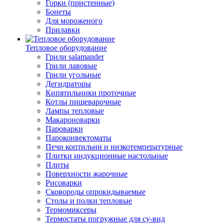
Горки (пристенные)
Бонеты
Для мороженого
Прилавки
Тепловое оборудование
Грили salamander
Грили лавовые
Грили угольные
Дегидраторы
Кипятильники проточные
Котлы пищеварочные
Лампы тепловые
Макароноварки
Пароварки
Пароконвектоматы
Печи коптильни и низкотемпературные
Плитки индукционные настольные
Плиты
Поверхности жарочные
Рисоварки
Сковороды опрокидываемые
Столы и полки тепловые
Термомиксеры
Термостаты погружные для су-вид