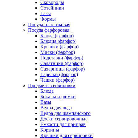
Сковороды
Сотейники
Тазы
Формы
Посуда пластиковая
Посуда фарфоровая
Блюда (фарфор)
Блюдца (фарфор)
Крышки (фарфор)
Миски (фарфор)
Подставки (фарфор)
Салатники (фарфор)
Сахарницы (фарфор)
Тарелки (фарфор)
Чашки (фарфор)
Предметы сервировки
Блюда
Бокалы и рюмки
Вазы
Ведра для льда
Ведра для шампанского
Доски сервировочные
Емкости для приправ
Корзины
Крышки для сервировки