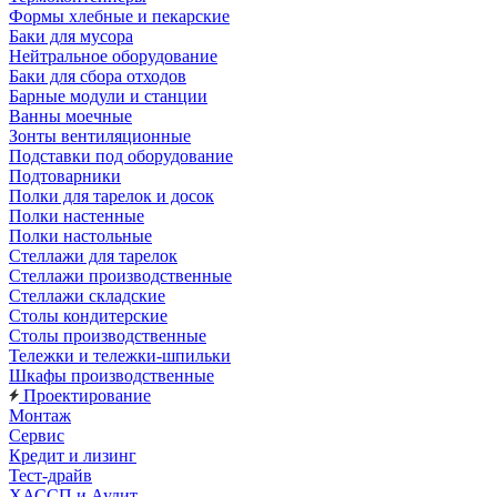
Формы хлебные и пекарские
Баки для мусора
Нейтральное оборудование
Баки для сбора отходов
Барные модули и станции
Ванны моечные
Зонты вентиляционные
Подставки под оборудование
Подтоварники
Полки для тарелок и досок
Полки настенные
Полки настольные
Стеллажи для тарелок
Стеллажи производственные
Стеллажи складские
Столы кондитерские
Столы производственные
Тележки и тележки-шпильки
Шкафы производственные
Проектирование
Монтаж
Сервис
Кредит и лизинг
Тест-драйв
ХАССП и Аудит