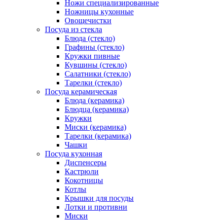
Ножи специализированные
Ножницы кухонные
Овощечистки
Посуда из стекла
Блюда (стекло)
Графины (стекло)
Кружки пивные
Кувшины (стекло)
Салатники (стекло)
Тарелки (стекло)
Посуда керамическая
Блюда (керамика)
Блюдца (керамика)
Кружки
Миски (керамика)
Тарелки (керамика)
Чашки
Посуда кухонная
Диспенсеры
Кастрюли
Кокотницы
Котлы
Крышки для посуды
Лотки и противни
Миски