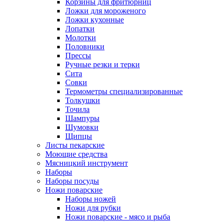
Корзины для фритюрниц
Ложки для мороженого
Ложки кухонные
Лопатки
Молотки
Половники
Прессы
Ручные резки и терки
Сита
Совки
Термометры специализированные
Толкушки
Точила
Шампуры
Шумовки
Щипцы
Листы пекарские
Моющие средства
Мясницкий инструмент
Наборы
Наборы посуды
Ножи поварские
Наборы ножей
Ножи для рубки
Ножи поварские - мясо и рыба