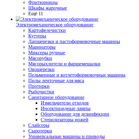
Фритюрницы
Шкафы жарочные
Ещё 11
Электромеханическое оборудование
Картофелечистки
Куттеры
Лапшерезки и пастоформовочные машины
Маринаторы
Миксеры ручные
Мясорубки
Мясорыхлители и фаршемешалки
Овощерезки
Пельменные и котлетоформовочные машины
Пилы ленточные для мяса
Протирки
Рыбочистки
Санитарное оборудование
Измельчители отходов
Инсектицидные лампы
Оборудование для дезинфекции
Стерилизаторы ножей
Слайсеры
Сыротерки
Универсальные машины и приводы