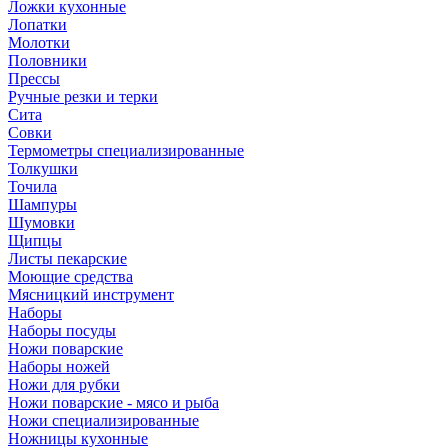
Ложки кухонные
Лопатки
Молотки
Половники
Прессы
Ручные резки и терки
Сита
Совки
Термометры специализированные
Толкушки
Точила
Шампуры
Шумовки
Щипцы
Листы пекарские
Моющие средства
Мясницкий инструмент
Наборы
Наборы посуды
Ножи поварские
Наборы ножей
Ножи для рубки
Ножи поварские - мясо и рыба
Ножи специализированные
Ножницы кухонные