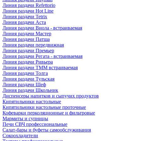
Линия раздачи Refettorio
Линия раздачи Hot Line
Линия раздачи Tetrix
Линия раздачи Аста
Линия раздачи Виола - встраиваемая
Линия раздачи Мастер
Линия раздачи Патша
Линия раздачи передвижная
Линия раздачи Премьер
Линия раздачи Регата - встраиваемая
Линия раздачи Ривьера
Линия раздачи ТММ встраиваемая
Линия раздачи Толга
Линия раздачи Тульская
Линия раздачи Шеф
Линия раздачи Школьник
Диспенсеры напитков и сыпучих продуктов
Кипятильники настольные
Кипятильники настольные проточные
Кофеварки перколяционные и фильтровые
Мармиты и супницы
Печи СВЧ профессиональные
Салат-бары и буфеты самообслуживания
Сокоохладители