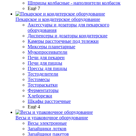
Шприцы колбасные - наполнители колбасок
Ещё 7
Пекарское и кондитерское оборудование
Аксессуары и дозаторы для пекарского
оборудования
Диспенсеры и дозаторы кондитерские
Камеры расстоечные под тележки
Миксеры планетарные
Мукопросеиватели
Печи для пекарен
Печи для пиццы
Прессы для пиццы
Тестоделители
Тестомесы
Тестораскатки
Ферментаторы
Хлеборезки
Шкафы расстоечные
Ещё 4
Весы и упаковочное оборудование
Весы электронные
Запайщики лотков
Запайщики пакетов