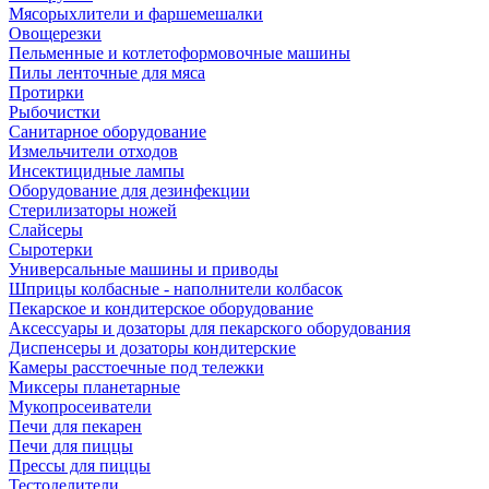
Мясорыхлители и фаршемешалки
Овощерезки
Пельменные и котлетоформовочные машины
Пилы ленточные для мяса
Протирки
Рыбочистки
Санитарное оборудование
Измельчители отходов
Инсектицидные лампы
Оборудование для дезинфекции
Стерилизаторы ножей
Слайсеры
Сыротерки
Универсальные машины и приводы
Шприцы колбасные - наполнители колбасок
Пекарское и кондитерское оборудование
Аксессуары и дозаторы для пекарского оборудования
Диспенсеры и дозаторы кондитерские
Камеры расстоечные под тележки
Миксеры планетарные
Мукопросеиватели
Печи для пекарен
Печи для пиццы
Прессы для пиццы
Тестоделители