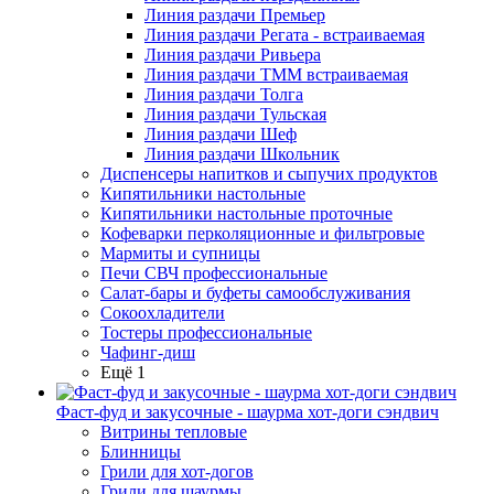
Линия раздачи Премьер
Линия раздачи Регата - встраиваемая
Линия раздачи Ривьера
Линия раздачи ТММ встраиваемая
Линия раздачи Толга
Линия раздачи Тульская
Линия раздачи Шеф
Линия раздачи Школьник
Диспенсеры напитков и сыпучих продуктов
Кипятильники настольные
Кипятильники настольные проточные
Кофеварки перколяционные и фильтровые
Мармиты и супницы
Печи СВЧ профессиональные
Салат-бары и буфеты самообслуживания
Сокоохладители
Тостеры профессиональные
Чафинг-диш
Ещё 1
Фаст-фуд и закусочные - шаурма хот-доги сэндвич
Витрины тепловые
Блинницы
Грили для хот-догов
Грили для шаурмы