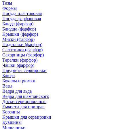
Тазы
Формы
Посуда пластиковая
Посуда фарфоровая
Блюда (фарфор)
Блюдца (фарфор)
Крышки (фарфор)
Миски (фарфор)
Подставки (фарфор)
Салатники (фарфор)
Сахарницы (фарфор)
Тарелки (фарфор)
Чашки (фарфор)
Предметы сервировки
Блюда
Бокалы и рюмки
Вазы
Ведра для льда
Ведра для шампанского
Доски сервировочные
Емкости для приправ
Корзины
Крышки для сервировки
Кувшины
Молочники