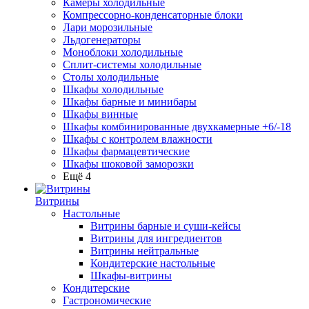
Камеры холодильные
Компрессорно-конденсаторные блоки
Лари морозильные
Льдогенераторы
Моноблоки холодильные
Сплит-системы холодильные
Столы холодильные
Шкафы холодильные
Шкафы барные и минибары
Шкафы винные
Шкафы комбинированные двухкамерные +6/-18
Шкафы с контролем влажности
Шкафы фармацевтические
Шкафы шоковой заморозки
Ещё 4
Витрины
Настольные
Витрины барные и суши-кейсы
Витрины для ингредиентов
Витрины нейтральные
Кондитерские настольные
Шкафы-витрины
Кондитерские
Гастрономические