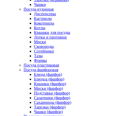
Чашки
Посуда кухонная
Диспенсеры
Кастрюли
Кокотницы
Котлы
Крышки для посуды
Лотки и противни
Миски
Сковороды
Сотейники
Тазы
Формы
Посуда пластиковая
Посуда фарфоровая
Блюда (фарфор)
Блюдца (фарфор)
Крышки (фарфор)
Миски (фарфор)
Подставки (фарфор)
Салатники (фарфор)
Сахарницы (фарфор)
Тарелки (фарфор)
Чашки (фарфор)