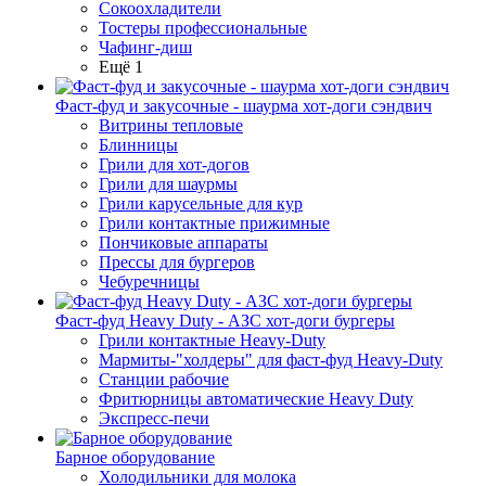
Сокоохладители
Тостеры профессиональные
Чафинг-диш
Ещё 1
Фаст-фуд и закусочные - шаурма хот-доги сэндвич
Витрины тепловые
Блинницы
Грили для хот-догов
Грили для шаурмы
Грили карусельные для кур
Грили контактные прижимные
Пончиковые аппараты
Прессы для бургеров
Чебуречницы
Фаст-фуд Heavy Duty - АЗС хот-доги бургеры
Грили контактные Heavy-Duty
Мармиты-"холдеры" для фаст-фуд Heavy-Duty
Станции рабочие
Фритюрницы автоматические Heavy Duty
Экспресс-печи
Барное оборудование
Холодильники для молока