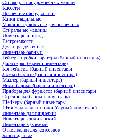
Столы для посудомоечных машин
Кассеты
Прачечное оборудование
Катки гладильные
Машины сушильные для прачечных
Стиральные машины
Инвентарь и посуда
Гастроемкости
Доски разделочные
Инвентарь барный
Гейзеры пробки аэраторы (барный инвентарь)
Джиггеры (барный инвентарь)
Контейнеры (барный инвентарь)
Ложки барные (барный инвентарь)
Мадлер (барный инвентарь)
Ножи барные (барный инвентарь)
Приборы для фуршетов (барный инвентарь)
Стрейнеры (барный инвентарь)
Шейкеры (барный инвентарь)
Штопоры и нарзанники (барный инвентарь)
Инвентарь для пиццерии
Инвентарь кондитерский
Инвентарь кухонный
Открывалки для консервов
Бани водяные