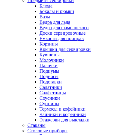
Предметы сервировки
Блюда
Бокалы и рюмки
Вазы
Ведра для льда
Ведра для шампанского
Доски сервировочные
Емкости для приправ
Корзины
Крышки для сервировки
Кувшины
Молочники
Палочки
Подиумы
Подносы
Подставки
Салатники
Салфетницы
Соусники
Супницы
Термосы и кофейники
Чайники и кофейники
Этажерки для выкладки
Стаканы
Столовые приборы