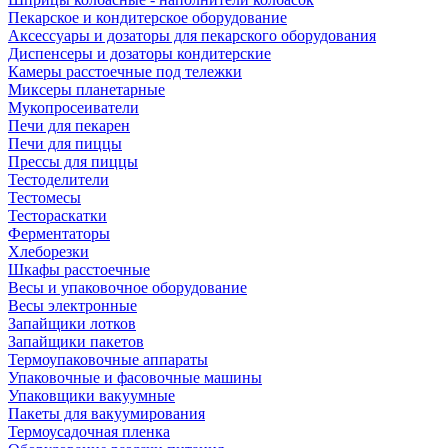
Пекарское и кондитерское оборудование
Аксессуары и дозаторы для пекарского оборудования
Диспенсеры и дозаторы кондитерские
Камеры расстоечные под тележки
Миксеры планетарные
Мукопросеиватели
Печи для пекарен
Печи для пиццы
Прессы для пиццы
Тестоделители
Тестомесы
Тестораскатки
Ферментаторы
Хлеборезки
Шкафы расстоечные
Весы и упаковочное оборудование
Весы электронные
Запайщики лотков
Запайщики пакетов
Термоупаковочные аппараты
Упаковочные и фасовочные машины
Упаковщики вакуумные
Пакеты для вакуумирования
Термоусадочная пленка