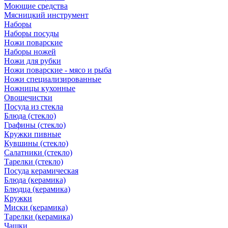
Моющие средства
Мясницкий инструмент
Наборы
Наборы посуды
Ножи поварские
Наборы ножей
Ножи для рубки
Ножи поварские - мясо и рыба
Ножи специализированные
Ножницы кухонные
Овощечистки
Посуда из стекла
Блюда (стекло)
Графины (стекло)
Кружки пивные
Кувшины (стекло)
Салатники (стекло)
Тарелки (стекло)
Посуда керамическая
Блюда (керамика)
Блюдца (керамика)
Кружки
Миски (керамика)
Тарелки (керамика)
Чашки