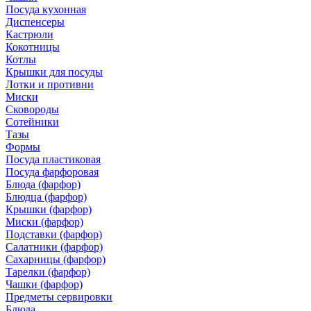
Посуда кухонная
Диспенсеры
Кастрюли
Кокотницы
Котлы
Крышки для посуды
Лотки и противни
Миски
Сковороды
Сотейники
Тазы
Формы
Посуда пластиковая
Посуда фарфоровая
Блюда (фарфор)
Блюдца (фарфор)
Крышки (фарфор)
Миски (фарфор)
Подставки (фарфор)
Салатники (фарфор)
Сахарницы (фарфор)
Тарелки (фарфор)
Чашки (фарфор)
Предметы сервировки
Блюда