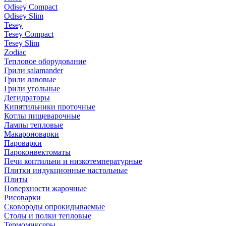
Odisey Compact
Odisey Slim
Tesey
Tesey Compact
Tesey Slim
Zodiac
Тепловое оборудование
Грили salamander
Грили лавовые
Грили угольные
Дегидраторы
Кипятильники проточные
Котлы пищеварочные
Лампы тепловые
Макароноварки
Пароварки
Пароконвектоматы
Печи коптильни и низкотемпературные
Плитки индукционные настольные
Плиты
Поверхности жарочные
Рисоварки
Сковороды опрокидываемые
Столы и полки тепловые
Термомиксеры