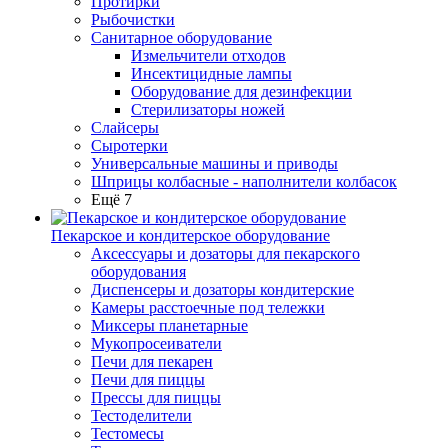
Протирки
Рыбочистки
Санитарное оборудование
Измельчители отходов
Инсектицидные лампы
Оборудование для дезинфекции
Стерилизаторы ножей
Слайсеры
Сыротерки
Универсальные машины и приводы
Шприцы колбасные - наполнители колбасок
Ещё 7
Пекарское и кондитерское оборудование
Аксессуары и дозаторы для пекарского
оборудования
Диспенсеры и дозаторы кондитерские
Камеры расстоечные под тележки
Миксеры планетарные
Мукопросеиватели
Печи для пекарен
Печи для пиццы
Прессы для пиццы
Тестоделители
Тестомесы