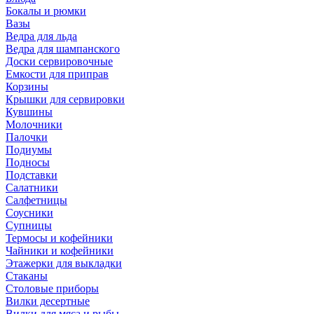
Бокалы и рюмки
Вазы
Ведра для льда
Ведра для шампанского
Доски сервировочные
Емкости для приправ
Корзины
Крышки для сервировки
Кувшины
Молочники
Палочки
Подиумы
Подносы
Подставки
Салатники
Салфетницы
Соусники
Супницы
Термосы и кофейники
Чайники и кофейники
Этажерки для выкладки
Стаканы
Столовые приборы
Вилки десертные
Вилки для мяса и рыбы