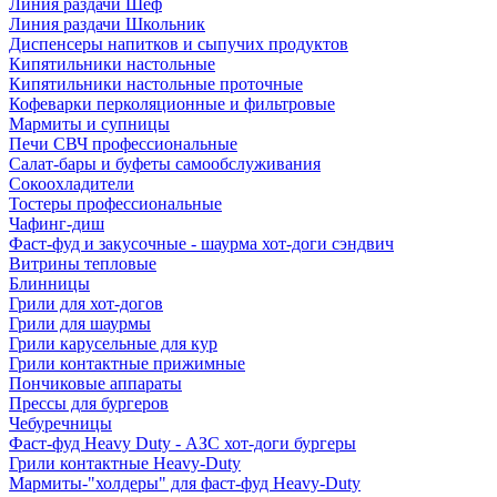
Линия раздачи Шеф
Линия раздачи Школьник
Диспенсеры напитков и сыпучих продуктов
Кипятильники настольные
Кипятильники настольные проточные
Кофеварки перколяционные и фильтровые
Мармиты и супницы
Печи СВЧ профессиональные
Салат-бары и буфеты самообслуживания
Сокоохладители
Тостеры профессиональные
Чафинг-диш
Фаст-фуд и закусочные - шаурма хот-доги сэндвич
Витрины тепловые
Блинницы
Грили для хот-догов
Грили для шаурмы
Грили карусельные для кур
Грили контактные прижимные
Пончиковые аппараты
Прессы для бургеров
Чебуречницы
Фаст-фуд Heavy Duty - АЗС хот-доги бургеры
Грили контактные Heavy-Duty
Мармиты-"холдеры" для фаст-фуд Heavy-Duty