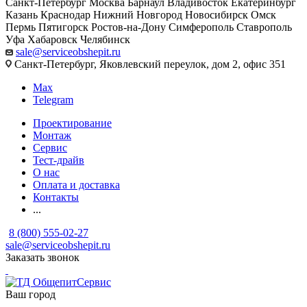
Санкт-Петербург
Москва
Барнаул
Владивосток
Екатеринбург
Казань
Краснодар
Нижний Новгород
Новосибирск
Омск
Пермь
Пятигорск
Ростов-на-Дону
Симферополь
Ставрополь
Уфа
Хабаровск
Челябинск
sale@serviceobshepit.ru
Санкт-Петербург, Яковлевский переулок, дом 2, офис 351
Max
Telegram
Проектирование
Монтаж
Сервис
Тест-драйв
О нас
Оплата и доставка
Контакты
...
8 (800) 555-02-27
sale@serviceobshepit.ru
Заказать звонок
Ваш город