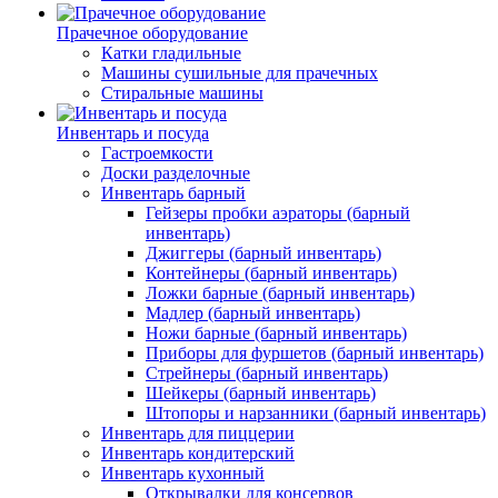
Прачечное оборудование
Катки гладильные
Машины сушильные для прачечных
Стиральные машины
Инвентарь и посуда
Гастроемкости
Доски разделочные
Инвентарь барный
Гейзеры пробки аэраторы (барный
инвентарь)
Джиггеры (барный инвентарь)
Контейнеры (барный инвентарь)
Ложки барные (барный инвентарь)
Мадлер (барный инвентарь)
Ножи барные (барный инвентарь)
Приборы для фуршетов (барный инвентарь)
Стрейнеры (барный инвентарь)
Шейкеры (барный инвентарь)
Штопоры и нарзанники (барный инвентарь)
Инвентарь для пиццерии
Инвентарь кондитерский
Инвентарь кухонный
Открывалки для консервов