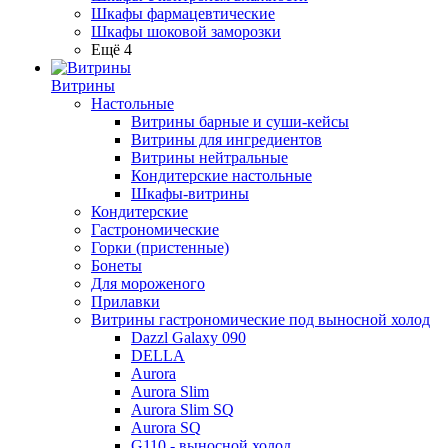
Шкафы фармацевтические
Шкафы шоковой заморозки
Ещё 4
Витрины
Настольные
Витрины барные и суши-кейсы
Витрины для ингредиентов
Витрины нейтральные
Кондитерские настольные
Шкафы-витрины
Кондитерские
Гастрономические
Горки (пристенные)
Бонеты
Для мороженого
Прилавки
Витрины гастрономические под выносной холод
Dazzl Galaxy 090
DELLA
Aurora
Aurora Slim
Aurora Slim SQ
Aurora SQ
G110 - выносной холод