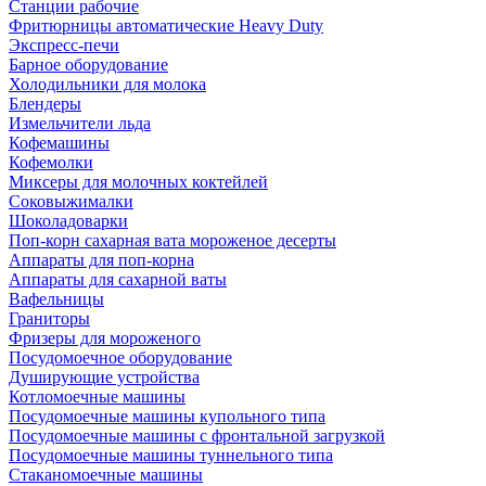
Станции рабочие
Фритюрницы автоматические Heavy Duty
Экспресс-печи
Барное оборудование
Холодильники для молока
Блендеры
Измельчители льда
Кофемашины
Кофемолки
Миксеры для молочных коктейлей
Соковыжималки
Шоколадоварки
Поп-корн сахарная вата мороженое десерты
Аппараты для поп-корна
Аппараты для сахарной ваты
Вафельницы
Граниторы
Фризеры для мороженого
Посудомоечное оборудование
Душирующие устройства
Котломоечные машины
Посудомоечные машины купольного типа
Посудомоечные машины с фронтальной загрузкой
Посудомоечные машины туннельного типа
Стаканомоечные машины