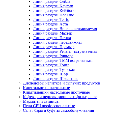
Линия раздачи Сейла
Линия раздачи Kayman
Линия раздачи Refettorio
Линия раздачи Hot Line
Линия раздачи Tetrix
Линия раздачи Аста
Линия раздачи Виола - встраиваемая
Линия раздачи Мастер
Линия раздачи Патша
Линия раздачи передвижная
Линия раздачи Премьер
Линия раздачи Регата - встраиваемая
Линия раздачи Ривьера
Линия раздачи ТММ встраиваемая
Линия раздачи Толга
Линия раздачи Тульская
Линия раздачи Шеф
Линия раздачи Школьник
Диспенсеры напитков и сыпучих продуктов
Кипятильники настольные
Кипятильники настольные проточные
Кофеварки перколяционные и фильтровые
Мармиты и супницы
Печи СВЧ профессиональные
Салат-бары и буфеты самообслуживания