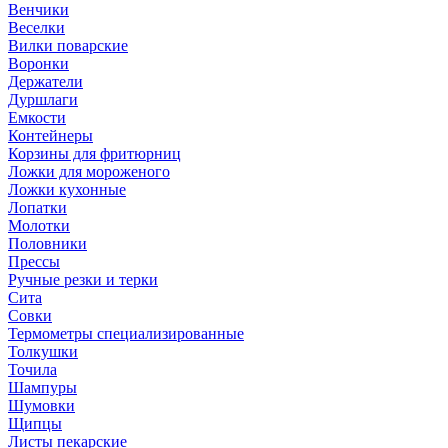
Венчики
Веселки
Вилки поварские
Воронки
Держатели
Дуршлаги
Емкости
Контейнеры
Корзины для фритюрниц
Ложки для мороженого
Ложки кухонные
Лопатки
Молотки
Половники
Прессы
Ручные резки и терки
Сита
Совки
Термометры специализированные
Толкушки
Точила
Шампуры
Шумовки
Щипцы
Листы пекарские