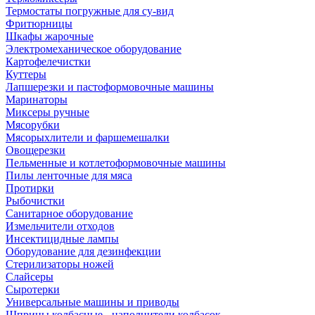
Термостаты погружные для су-вид
Фритюрницы
Шкафы жарочные
Электромеханическое оборудование
Картофелечистки
Куттеры
Лапшерезки и пастоформовочные машины
Маринаторы
Миксеры ручные
Мясорубки
Мясорыхлители и фаршемешалки
Овощерезки
Пельменные и котлетоформовочные машины
Пилы ленточные для мяса
Протирки
Рыбочистки
Санитарное оборудование
Измельчители отходов
Инсектицидные лампы
Оборудование для дезинфекции
Стерилизаторы ножей
Слайсеры
Сыротерки
Универсальные машины и приводы
Шприцы колбасные - наполнители колбасок