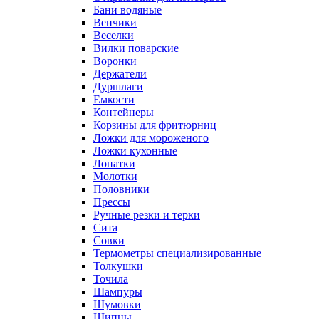
Бани водяные
Венчики
Веселки
Вилки поварские
Воронки
Держатели
Дуршлаги
Емкости
Контейнеры
Корзины для фритюрниц
Ложки для мороженого
Ложки кухонные
Лопатки
Молотки
Половники
Прессы
Ручные резки и терки
Сита
Совки
Термометры специализированные
Толкушки
Точила
Шампуры
Шумовки
Щипцы