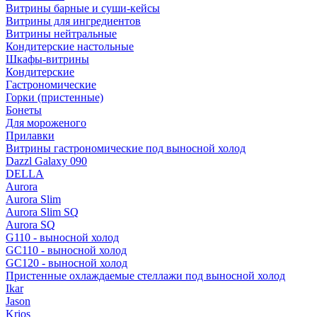
Витрины барные и суши-кейсы
Витрины для ингредиентов
Витрины нейтральные
Кондитерские настольные
Шкафы-витрины
Кондитерские
Гастрономические
Горки (пристенные)
Бонеты
Для мороженого
Прилавки
Витрины гастрономические под выносной холод
Dazzl Galaxy 090
DELLA
Aurora
Aurora Slim
Aurora Slim SQ
Aurora SQ
G110 - выносной холод
GC110 - выносной холод
GC120 - выносной холод
Пристенные охлаждаемые стеллажи под выносной холод
Ikar
Jason
Krios