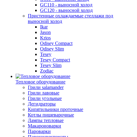
GC110 - выносной холод
GC120 - выносной холод
Пристенные охлаждаемые стеллажи под
выносной холод
Ikar
Jason
Krios
Odisey Compact
Odisey Slim
Tesey
Tesey Compact
Tesey Slim
Zodiac
Тепловое оборудование
Грили salamander
Грили лавовые
Грили угольные
Дегидраторы
Кипятильники проточные
Котлы пищеварочные
Лампы тепловые
Макароноварки
Пароварки
Пароконвектоматы