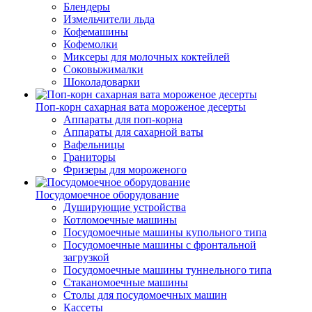
Блендеры
Измельчители льда
Кофемашины
Кофемолки
Миксеры для молочных коктейлей
Соковыжималки
Шоколадоварки
Поп-корн сахарная вата мороженое десерты
Аппараты для поп-корна
Аппараты для сахарной ваты
Вафельницы
Граниторы
Фризеры для мороженого
Посудомоечное оборудование
Душирующие устройства
Котломоечные машины
Посудомоечные машины купольного типа
Посудомоечные машины с фронтальной
загрузкой
Посудомоечные машины туннельного типа
Стаканомоечные машины
Столы для посудомоечных машин
Кассеты