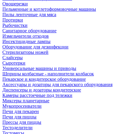
Овощерезки
Пельменные и котлетоформовочные машины
Пилы ленточные для мяса
Протирки
Рыбочистки
Санитарное оборудование
Измельчители отходов
Инсектицидные лампы
Оборудование для дезинфекции
Стерилизаторы ножей
Слайсеры
Сыротерки
Универсальные машины и приводы
Шприцы колбасные - наполнители колбасок
Пекарское и кондитерское оборудование
Аксессуары и дозаторы для пекарского оборудования
Диспенсеры и дозаторы кондитерские
Камеры расстоечные под тележки
Миксеры планетарные
Мукопросеиватели
Печи для пекарен
Печи для пиццы
Прессы для пиццы
Тестоделители
Тестомесы