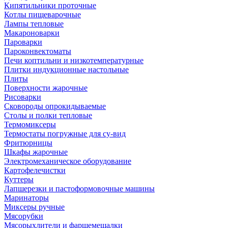
Кипятильники проточные
Котлы пищеварочные
Лампы тепловые
Макароноварки
Пароварки
Пароконвектоматы
Печи коптильни и низкотемпературные
Плитки индукционные настольные
Плиты
Поверхности жарочные
Рисоварки
Сковороды опрокидываемые
Столы и полки тепловые
Термомиксеры
Термостаты погружные для су-вид
Фритюрницы
Шкафы жарочные
Электромеханическое оборудование
Картофелечистки
Куттеры
Лапшерезки и пастоформовочные машины
Маринаторы
Миксеры ручные
Мясорубки
Мясорыхлители и фаршемешалки