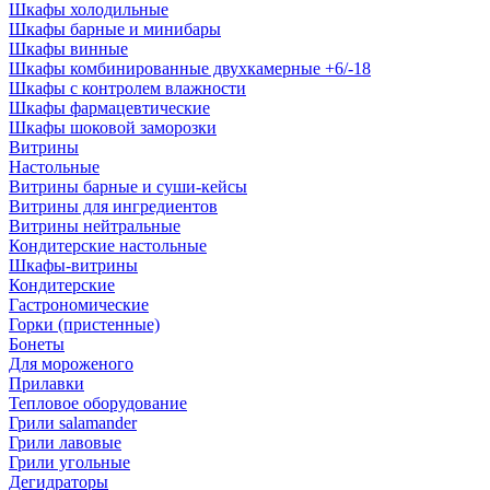
Шкафы холодильные
Шкафы барные и минибары
Шкафы винные
Шкафы комбинированные двухкамерные +6/-18
Шкафы с контролем влажности
Шкафы фармацевтические
Шкафы шоковой заморозки
Витрины
Настольные
Витрины барные и суши-кейсы
Витрины для ингредиентов
Витрины нейтральные
Кондитерские настольные
Шкафы-витрины
Кондитерские
Гастрономические
Горки (пристенные)
Бонеты
Для мороженого
Прилавки
Тепловое оборудование
Грили salamander
Грили лавовые
Грили угольные
Дегидраторы