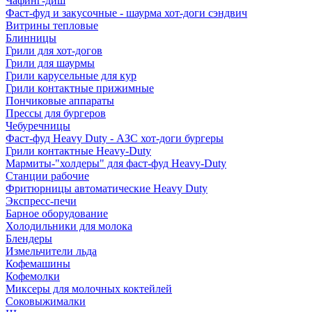
Чафинг-диш
Фаст-фуд и закусочные - шаурма хот-доги сэндвич
Витрины тепловые
Блинницы
Грили для хот-догов
Грили для шаурмы
Грили карусельные для кур
Грили контактные прижимные
Пончиковые аппараты
Прессы для бургеров
Чебуречницы
Фаст-фуд Heavy Duty - АЗС хот-доги бургеры
Грили контактные Heavy-Duty
Мармиты-"холдеры" для фаст-фуд Heavy-Duty
Станции рабочие
Фритюрницы автоматические Heavy Duty
Экспресс-печи
Барное оборудование
Холодильники для молока
Блендеры
Измельчители льда
Кофемашины
Кофемолки
Миксеры для молочных коктейлей
Соковыжималки