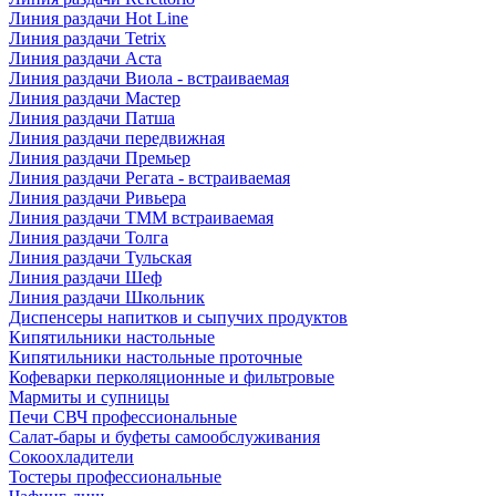
Линия раздачи Hot Line
Линия раздачи Tetrix
Линия раздачи Аста
Линия раздачи Виола - встраиваемая
Линия раздачи Мастер
Линия раздачи Патша
Линия раздачи передвижная
Линия раздачи Премьер
Линия раздачи Регата - встраиваемая
Линия раздачи Ривьера
Линия раздачи ТММ встраиваемая
Линия раздачи Толга
Линия раздачи Тульская
Линия раздачи Шеф
Линия раздачи Школьник
Диспенсеры напитков и сыпучих продуктов
Кипятильники настольные
Кипятильники настольные проточные
Кофеварки перколяционные и фильтровые
Мармиты и супницы
Печи СВЧ профессиональные
Салат-бары и буфеты самообслуживания
Сокоохладители
Тостеры профессиональные