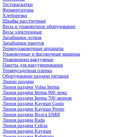
Тестораскатки
Ферментаторы
Хлеборезки
Шкафы расстоечные
Весы и упаковочное оборудование
Весы электронные
Запайщики лотков
Запайщики пакетов
Термоупаковочные аппараты
Упаковочные и фасовочные машины
Упаковщики вакуумные
Пакеты для вакуумирования
Термоусадочная пленка
Оборудование раздачи питания
Линии раздачи
Линия раздачи Volga Iterma
Линия раздачи Iterma 900 люкс
Линия раздачи Iterma 700 эконом
Линия раздачи Kayman Gusto
Линия раздачи Kayman Presto
Линия раздачи Волга ЦМИ
Линия раздачи Rada
Линия раздачи Сейла
Линия раздачи Kayman
Линия раздачи Refettorio