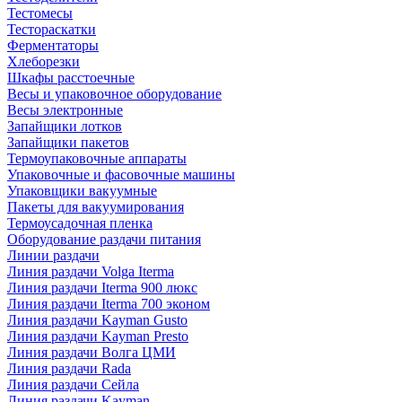
Тестомесы
Тестораскатки
Ферментаторы
Хлеборезки
Шкафы расстоечные
Весы и упаковочное оборудование
Весы электронные
Запайщики лотков
Запайщики пакетов
Термоупаковочные аппараты
Упаковочные и фасовочные машины
Упаковщики вакуумные
Пакеты для вакуумирования
Термоусадочная пленка
Оборудование раздачи питания
Линии раздачи
Линия раздачи Volga Iterma
Линия раздачи Iterma 900 люкс
Линия раздачи Iterma 700 эконом
Линия раздачи Kayman Gusto
Линия раздачи Kayman Presto
Линия раздачи Волга ЦМИ
Линия раздачи Rada
Линия раздачи Сейла
Линия раздачи Kayman