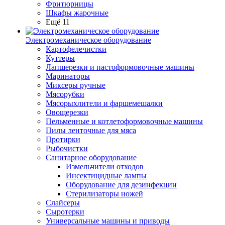
Фритюрницы
Шкафы жарочные
Ещё 11
Электромеханическое оборудование
Картофелечистки
Куттеры
Лапшерезки и пастоформовочные машины
Маринаторы
Миксеры ручные
Мясорубки
Мясорыхлители и фаршемешалки
Овощерезки
Пельменные и котлетоформовочные машины
Пилы ленточные для мяса
Протирки
Рыбочистки
Санитарное оборудование
Измельчители отходов
Инсектицидные лампы
Оборудование для дезинфекции
Стерилизаторы ножей
Слайсеры
Сыротерки
Универсальные машины и приводы