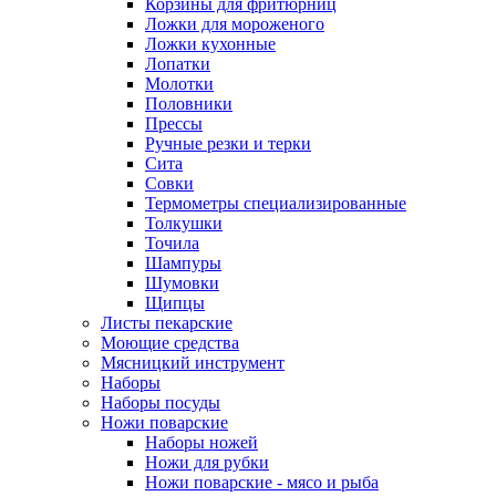
Корзины для фритюрниц
Ложки для мороженого
Ложки кухонные
Лопатки
Молотки
Половники
Прессы
Ручные резки и терки
Сита
Совки
Термометры специализированные
Толкушки
Точила
Шампуры
Шумовки
Щипцы
Листы пекарские
Моющие средства
Мясницкий инструмент
Наборы
Наборы посуды
Ножи поварские
Наборы ножей
Ножи для рубки
Ножи поварские - мясо и рыба