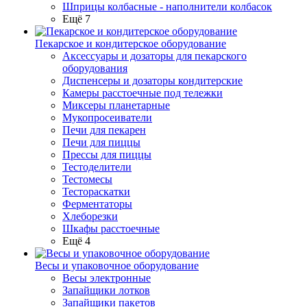
Шприцы колбасные - наполнители колбасок
Ещё 7
Пекарское и кондитерское оборудование
Аксессуары и дозаторы для пекарского
оборудования
Диспенсеры и дозаторы кондитерские
Камеры расстоечные под тележки
Миксеры планетарные
Мукопросеиватели
Печи для пекарен
Печи для пиццы
Прессы для пиццы
Тестоделители
Тестомесы
Тестораскатки
Ферментаторы
Хлеборезки
Шкафы расстоечные
Ещё 4
Весы и упаковочное оборудование
Весы электронные
Запайщики лотков
Запайщики пакетов