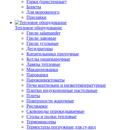
Горки (пристенные)
Бонеты
Для мороженого
Прилавки
Тепловое оборудование
Грили salamander
Грили лавовые
Грили угольные
Дегидраторы
Кипятильники проточные
Котлы пищеварочные
Лампы тепловые
Макароноварки
Пароварки
Пароконвектоматы
Печи коптильни и низкотемпературные
Плитки индукционные настольные
Плиты
Поверхности жарочные
Рисоварки
Сковороды опрокидываемые
Столы и полки тепловые
Термомиксеры
Термостаты погружные для су-вид