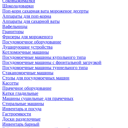
Соковыжималки
Шоколадоварки
Поп-корн сахарная вата мороженое десерты
Аппараты для поп-корна
Аппараты для сахарной ваты
Вафельницы
Граниторы
Фризеры для мороженого
Посудомоечное оборудование
Душирующие устройства
Котломоечные машины
Посудомоечные машины купольного типа
Посудомоечные машины с фронтальной загрузкой
Посудомоечные машины туннельного типа
Стаканомоечные машины
Столы для посудомоечных машин
Кассеты
Прачечное оборудование
Катки гладильные
Машины сушильные для прачечных
Стиральные машины
Инвентарь и посуда
Гастроемкости
Доски разделочные
Инвентарь барный