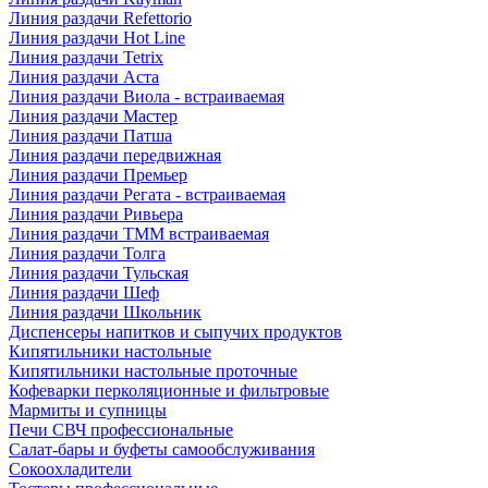
Линия раздачи Refettorio
Линия раздачи Hot Line
Линия раздачи Tetrix
Линия раздачи Аста
Линия раздачи Виола - встраиваемая
Линия раздачи Мастер
Линия раздачи Патша
Линия раздачи передвижная
Линия раздачи Премьер
Линия раздачи Регата - встраиваемая
Линия раздачи Ривьера
Линия раздачи ТММ встраиваемая
Линия раздачи Толга
Линия раздачи Тульская
Линия раздачи Шеф
Линия раздачи Школьник
Диспенсеры напитков и сыпучих продуктов
Кипятильники настольные
Кипятильники настольные проточные
Кофеварки перколяционные и фильтровые
Мармиты и супницы
Печи СВЧ профессиональные
Салат-бары и буфеты самообслуживания
Сокоохладители