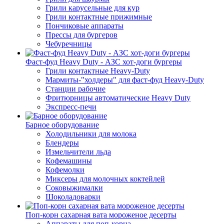
Грили карусельные для кур
Грили контактные прижимные
Пончиковые аппараты
Прессы для бургеров
Чебуречницы
Фаст-фуд Heavy Duty - АЗС хот-доги бургеры
Грили контактные Heavy-Duty
Мармиты-"холдеры" для фаст-фуд Heavy-Duty
Станции рабочие
Фритюрницы автоматические Heavy Duty
Экспресс-печи
Барное оборудование
Холодильники для молока
Блендеры
Измельчители льда
Кофемашины
Кофемолки
Миксеры для молочных коктейлей
Соковыжималки
Шоколадоварки
Поп-корн сахарная вата мороженое десерты
Аппараты для поп-корна