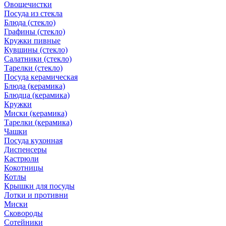
Овощечистки
Посуда из стекла
Блюда (стекло)
Графины (стекло)
Кружки пивные
Кувшины (стекло)
Салатники (стекло)
Тарелки (стекло)
Посуда керамическая
Блюда (керамика)
Блюдца (керамика)
Кружки
Миски (керамика)
Тарелки (керамика)
Чашки
Посуда кухонная
Диспенсеры
Кастрюли
Кокотницы
Котлы
Крышки для посуды
Лотки и противни
Миски
Сковороды
Сотейники