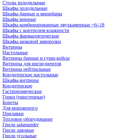
Столы холодильные
Шкафы холодильные
Шкафы барные и минибары
Шкафы винные
Шкафы комбинированные двухкамерные +6/-18
Шкафы с контролем влажности
Шкафы фармацевтические
Шкафы шоковой заморозки
Витрины
Настольные
Витрины барные и суши-кейсы
Витрины для ингредиентов
Витрины нейтральные
Кондитерские настольные
Шкафы-витрины
Кондитерские
Гастрономические
Горки (пристенные)
Бонеты
Для мороженого
Прилавки
Тепловое оборудование
Грили salamander
Грили лавовые
Грили угольные