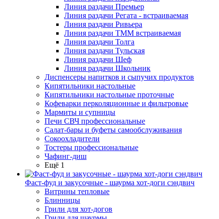
Линия раздачи Премьер
Линия раздачи Регата - встраиваемая
Линия раздачи Ривьера
Линия раздачи ТММ встраиваемая
Линия раздачи Толга
Линия раздачи Тульская
Линия раздачи Шеф
Линия раздачи Школьник
Диспенсеры напитков и сыпучих продуктов
Кипятильники настольные
Кипятильники настольные проточные
Кофеварки перколяционные и фильтровые
Мармиты и супницы
Печи СВЧ профессиональные
Салат-бары и буфеты самообслуживания
Сокоохладители
Тостеры профессиональные
Чафинг-диш
Ещё 1
Фаст-фуд и закусочные - шаурма хот-доги сэндвич
Витрины тепловые
Блинницы
Грили для хот-догов
Грили для шаурмы