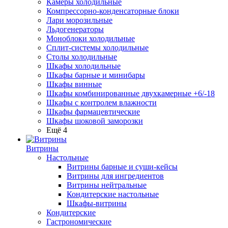
Камеры холодильные
Компрессорно-конденсаторные блоки
Лари морозильные
Льдогенераторы
Моноблоки холодильные
Сплит-системы холодильные
Столы холодильные
Шкафы холодильные
Шкафы барные и минибары
Шкафы винные
Шкафы комбинированные двухкамерные +6/-18
Шкафы с контролем влажности
Шкафы фармацевтические
Шкафы шоковой заморозки
Ещё 4
Витрины
Настольные
Витрины барные и суши-кейсы
Витрины для ингредиентов
Витрины нейтральные
Кондитерские настольные
Шкафы-витрины
Кондитерские
Гастрономические