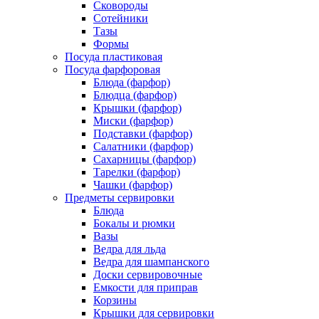
Сковороды
Сотейники
Тазы
Формы
Посуда пластиковая
Посуда фарфоровая
Блюда (фарфор)
Блюдца (фарфор)
Крышки (фарфор)
Миски (фарфор)
Подставки (фарфор)
Салатники (фарфор)
Сахарницы (фарфор)
Тарелки (фарфор)
Чашки (фарфор)
Предметы сервировки
Блюда
Бокалы и рюмки
Вазы
Ведра для льда
Ведра для шампанского
Доски сервировочные
Емкости для приправ
Корзины
Крышки для сервировки