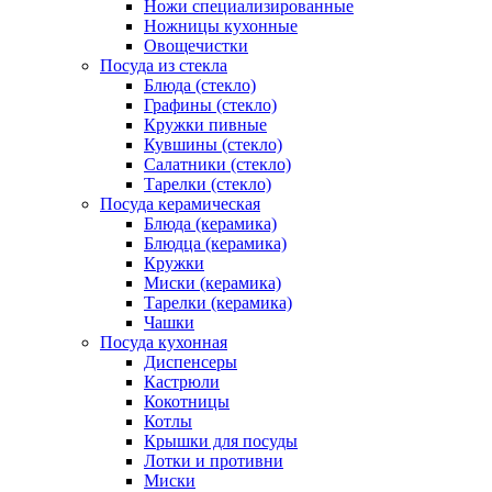
Ножи специализированные
Ножницы кухонные
Овощечистки
Посуда из стекла
Блюда (стекло)
Графины (стекло)
Кружки пивные
Кувшины (стекло)
Салатники (стекло)
Тарелки (стекло)
Посуда керамическая
Блюда (керамика)
Блюдца (керамика)
Кружки
Миски (керамика)
Тарелки (керамика)
Чашки
Посуда кухонная
Диспенсеры
Кастрюли
Кокотницы
Котлы
Крышки для посуды
Лотки и противни
Миски