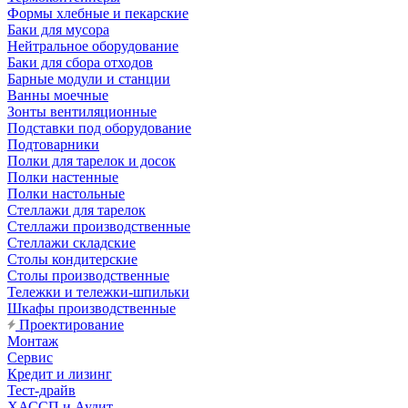
Формы хлебные и пекарские
Баки для мусора
Нейтральное оборудование
Баки для сбора отходов
Барные модули и станции
Ванны моечные
Зонты вентиляционные
Подставки под оборудование
Подтоварники
Полки для тарелок и досок
Полки настенные
Полки настольные
Стеллажи для тарелок
Стеллажи производственные
Стеллажи складские
Столы кондитерские
Столы производственные
Тележки и тележки-шпильки
Шкафы производственные
Проектирование
Монтаж
Сервис
Кредит и лизинг
Тест-драйв
ХАССП и Аудит