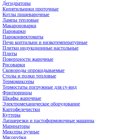
Дегидраторы
Кипятильники проточные
Котлы пищеварочные
Лампы тепловые
Макароноварки
Пароварки
Пароконвектоматы
Печи коптильни и низкотемпературные
Плитки индукционные настольные
Плиты
Поверхности жарочные
Рисоварки
Сковороды опрокидываемые
Столы и полки тепловые
Термомиксеры
Термостаты погружные для су-вид
Фритюрницы
Шкафы жарочные
Электромеханическое оборудование
Картофелечистки
Куттеры
Лапшерезки и пастоформовочные машины
Маринаторы
Миксеры ручные
Мясорубки