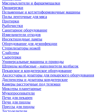
Мясорыхлители и фаршемешалки
Овощерезки
Пельменные и котлетоформовочные машины
Пилы ленточные для мяса
Протирки
Рыбочистки
Санитарное оборудование
Измельчители отходов
Инсектицидные лампы
Оборудование для дезинфекции
Стерилизаторы ножей
Слайсеры
Сыротерки
Универсальные машины и приводы
Шприцы колбасные - наполнители колбасок
Пекарское и кондитерское оборудование
Аксессуары и дозаторы для пекарского оборудования
Диспенсеры и дозаторы кондитерские
Камеры расстоечные под тележки
Миксеры планетарные
Мукопросеиватели
Печи для пекарен
Печи для пиццы
Прессы для пиццы
Тестоделители