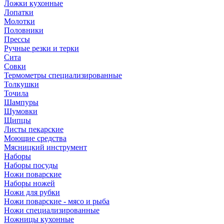
Ложки кухонные
Лопатки
Молотки
Половники
Прессы
Ручные резки и терки
Сита
Совки
Термометры специализированные
Толкушки
Точила
Шампуры
Шумовки
Щипцы
Листы пекарские
Моющие средства
Мясницкий инструмент
Наборы
Наборы посуды
Ножи поварские
Наборы ножей
Ножи для рубки
Ножи поварские - мясо и рыба
Ножи специализированные
Ножницы кухонные