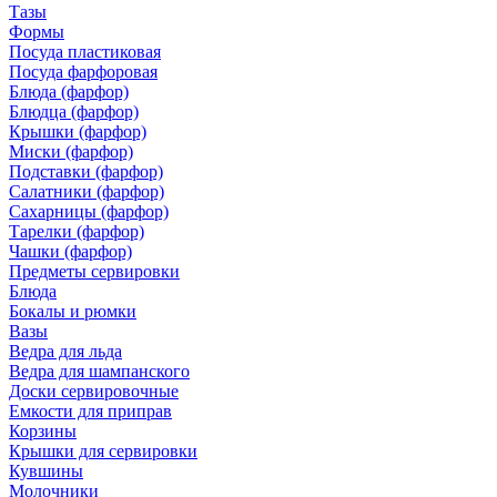
Тазы
Формы
Посуда пластиковая
Посуда фарфоровая
Блюда (фарфор)
Блюдца (фарфор)
Крышки (фарфор)
Миски (фарфор)
Подставки (фарфор)
Салатники (фарфор)
Сахарницы (фарфор)
Тарелки (фарфор)
Чашки (фарфор)
Предметы сервировки
Блюда
Бокалы и рюмки
Вазы
Ведра для льда
Ведра для шампанского
Доски сервировочные
Емкости для приправ
Корзины
Крышки для сервировки
Кувшины
Молочники