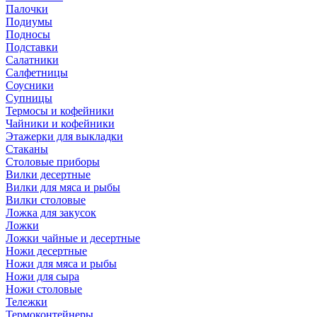
Палочки
Подиумы
Подносы
Подставки
Салатники
Салфетницы
Соусники
Супницы
Термосы и кофейники
Чайники и кофейники
Этажерки для выкладки
Стаканы
Столовые приборы
Вилки десертные
Вилки для мяса и рыбы
Вилки столовые
Ложка для закусок
Ложки
Ложки чайные и десертные
Ножи десертные
Ножи для мяса и рыбы
Ножи для сыра
Ножи столовые
Тележки
Термоконтейнеры