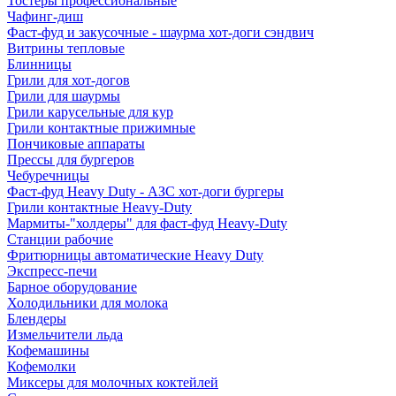
Тостеры профессиональные
Чафинг-диш
Фаст-фуд и закусочные - шаурма хот-доги сэндвич
Витрины тепловые
Блинницы
Грили для хот-догов
Грили для шаурмы
Грили карусельные для кур
Грили контактные прижимные
Пончиковые аппараты
Прессы для бургеров
Чебуречницы
Фаст-фуд Heavy Duty - АЗС хот-доги бургеры
Грили контактные Heavy-Duty
Мармиты-"холдеры" для фаст-фуд Heavy-Duty
Станции рабочие
Фритюрницы автоматические Heavy Duty
Экспресс-печи
Барное оборудование
Холодильники для молока
Блендеры
Измельчители льда
Кофемашины
Кофемолки
Миксеры для молочных коктейлей