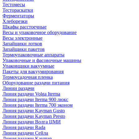
Тестомесы
Тестораскатки
Ферментаторы
Хлеборезки
Шкафы расстоечные
Весы и упаковочное оборудование
Весы электронные
Запайщики лотков
Запайщики пакетов
Термоупаковочные аппараты
Упаковочные и фасовочные машины
Упаковщики вакуумные
Пакеты для вакуумирования
Термоусадочная пленка
Оборудование раздачи питания
Линии раздачи
Линия раздачи Volga Iterma
Линия раздачи Iterma 900 люкс
Линия раздачи Iterma 700 эконом
Линия раздачи Kayman Gusto
Линия раздачи Kayman Presto
Линия раздачи Волга ЦМИ
Линия раздачи Rada
Линия раздачи Сейла
Линия раздачи Kayman