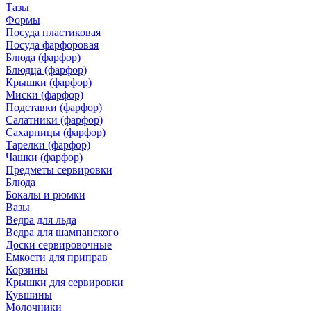
Тазы
Формы
Посуда пластиковая
Посуда фарфоровая
Блюда (фарфор)
Блюдца (фарфор)
Крышки (фарфор)
Миски (фарфор)
Подставки (фарфор)
Салатники (фарфор)
Сахарницы (фарфор)
Тарелки (фарфор)
Чашки (фарфор)
Предметы сервировки
Блюда
Бокалы и рюмки
Вазы
Ведра для льда
Ведра для шампанского
Доски сервировочные
Емкости для приправ
Корзины
Крышки для сервировки
Кувшины
Молочники