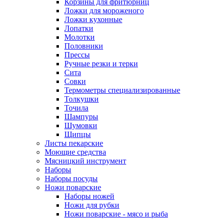
Корзины для фритюрниц
Ложки для мороженого
Ложки кухонные
Лопатки
Молотки
Половники
Прессы
Ручные резки и терки
Сита
Совки
Термометры специализированные
Толкушки
Точила
Шампуры
Шумовки
Щипцы
Листы пекарские
Моющие средства
Мясницкий инструмент
Наборы
Наборы посуды
Ножи поварские
Наборы ножей
Ножи для рубки
Ножи поварские - мясо и рыба