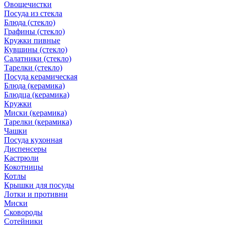
Овощечистки
Посуда из стекла
Блюда (стекло)
Графины (стекло)
Кружки пивные
Кувшины (стекло)
Салатники (стекло)
Тарелки (стекло)
Посуда керамическая
Блюда (керамика)
Блюдца (керамика)
Кружки
Миски (керамика)
Тарелки (керамика)
Чашки
Посуда кухонная
Диспенсеры
Кастрюли
Кокотницы
Котлы
Крышки для посуды
Лотки и противни
Миски
Сковороды
Сотейники