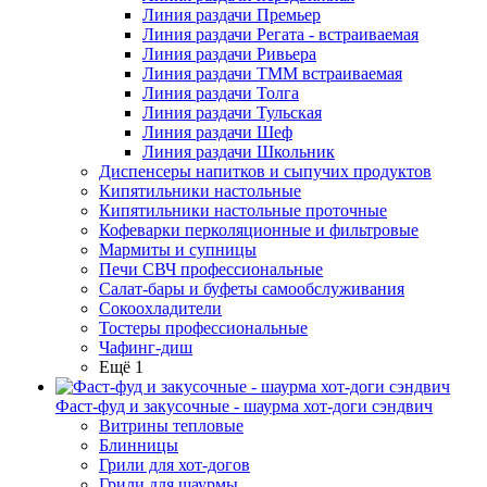
Линия раздачи Премьер
Линия раздачи Регата - встраиваемая
Линия раздачи Ривьера
Линия раздачи ТММ встраиваемая
Линия раздачи Толга
Линия раздачи Тульская
Линия раздачи Шеф
Линия раздачи Школьник
Диспенсеры напитков и сыпучих продуктов
Кипятильники настольные
Кипятильники настольные проточные
Кофеварки перколяционные и фильтровые
Мармиты и супницы
Печи СВЧ профессиональные
Салат-бары и буфеты самообслуживания
Сокоохладители
Тостеры профессиональные
Чафинг-диш
Ещё 1
Фаст-фуд и закусочные - шаурма хот-доги сэндвич
Витрины тепловые
Блинницы
Грили для хот-догов
Грили для шаурмы