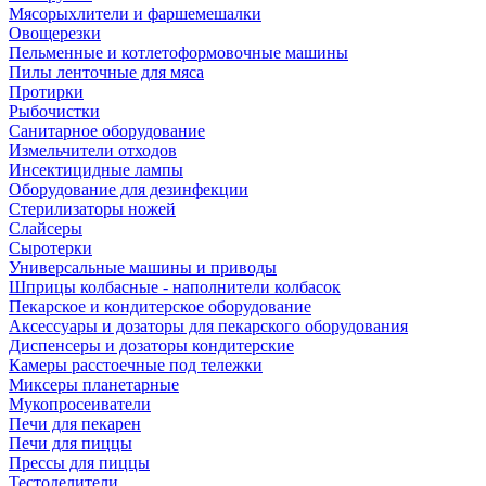
Мясорыхлители и фаршемешалки
Овощерезки
Пельменные и котлетоформовочные машины
Пилы ленточные для мяса
Протирки
Рыбочистки
Санитарное оборудование
Измельчители отходов
Инсектицидные лампы
Оборудование для дезинфекции
Стерилизаторы ножей
Слайсеры
Сыротерки
Универсальные машины и приводы
Шприцы колбасные - наполнители колбасок
Пекарское и кондитерское оборудование
Аксессуары и дозаторы для пекарского оборудования
Диспенсеры и дозаторы кондитерские
Камеры расстоечные под тележки
Миксеры планетарные
Мукопросеиватели
Печи для пекарен
Печи для пиццы
Прессы для пиццы
Тестоделители