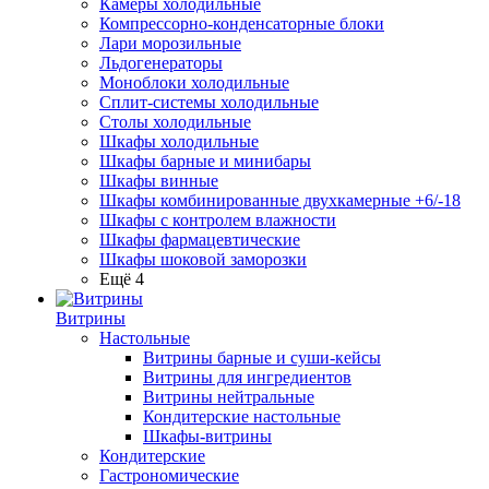
Камеры холодильные
Компрессорно-конденсаторные блоки
Лари морозильные
Льдогенераторы
Моноблоки холодильные
Сплит-системы холодильные
Столы холодильные
Шкафы холодильные
Шкафы барные и минибары
Шкафы винные
Шкафы комбинированные двухкамерные +6/-18
Шкафы с контролем влажности
Шкафы фармацевтические
Шкафы шоковой заморозки
Ещё 4
Витрины
Настольные
Витрины барные и суши-кейсы
Витрины для ингредиентов
Витрины нейтральные
Кондитерские настольные
Шкафы-витрины
Кондитерские
Гастрономические