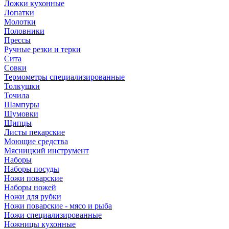
Ложки кухонные
Лопатки
Молотки
Половники
Прессы
Ручные резки и терки
Сита
Совки
Термометры специализированные
Толкушки
Точила
Шампуры
Шумовки
Щипцы
Листы пекарские
Моющие средства
Мясницкий инструмент
Наборы
Наборы посуды
Ножи поварские
Наборы ножей
Ножи для рубки
Ножи поварские - мясо и рыба
Ножи специализированные
Ножницы кухонные