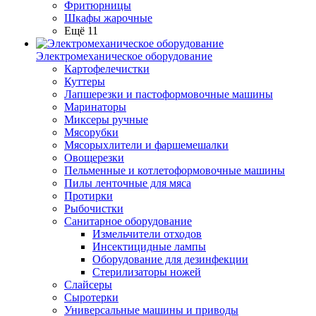
Фритюрницы
Шкафы жарочные
Ещё 11
Электромеханическое оборудование
Картофелечистки
Куттеры
Лапшерезки и пастоформовочные машины
Маринаторы
Миксеры ручные
Мясорубки
Мясорыхлители и фаршемешалки
Овощерезки
Пельменные и котлетоформовочные машины
Пилы ленточные для мяса
Протирки
Рыбочистки
Санитарное оборудование
Измельчители отходов
Инсектицидные лампы
Оборудование для дезинфекции
Стерилизаторы ножей
Слайсеры
Сыротерки
Универсальные машины и приводы