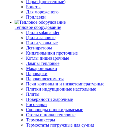
Горки (пристенные)
Бонеты
Для мороженого
Прилавки
Тепловое оборудование
Грили salamander
Грили лавовые
Грили угольные
Дегидраторы
Кипятильники проточные
Котлы пищеварочные
Лампы тепловые
Макароноварки
Пароварки
Пароконвектоматы
Печи коптильни и низкотемпературные
Плитки индукционные настольные
Плиты
Поверхности жарочные
Рисоварки
Сковороды опрокидываемые
Столы и полки тепловые
Термомиксеры
Термостаты погружные для су-вид