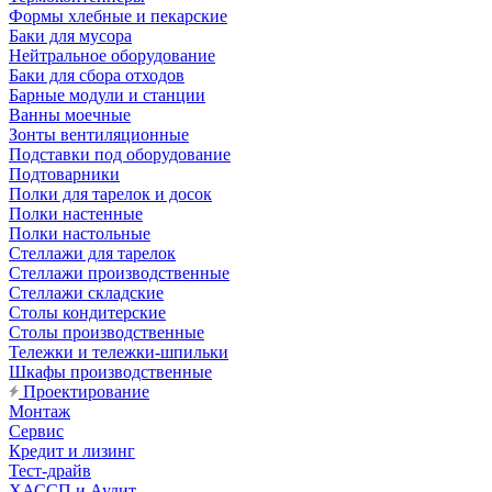
Формы хлебные и пекарские
Баки для мусора
Нейтральное оборудование
Баки для сбора отходов
Барные модули и станции
Ванны моечные
Зонты вентиляционные
Подставки под оборудование
Подтоварники
Полки для тарелок и досок
Полки настенные
Полки настольные
Стеллажи для тарелок
Стеллажи производственные
Стеллажи складские
Столы кондитерские
Столы производственные
Тележки и тележки-шпильки
Шкафы производственные
Проектирование
Монтаж
Сервис
Кредит и лизинг
Тест-драйв
ХАССП и Аудит