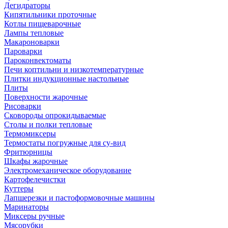
Дегидраторы
Кипятильники проточные
Котлы пищеварочные
Лампы тепловые
Макароноварки
Пароварки
Пароконвектоматы
Печи коптильни и низкотемпературные
Плитки индукционные настольные
Плиты
Поверхности жарочные
Рисоварки
Сковороды опрокидываемые
Столы и полки тепловые
Термомиксеры
Термостаты погружные для су-вид
Фритюрницы
Шкафы жарочные
Электромеханическое оборудование
Картофелечистки
Куттеры
Лапшерезки и пастоформовочные машины
Маринаторы
Миксеры ручные
Мясорубки