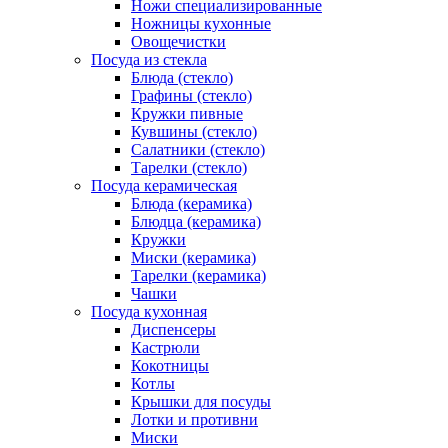
Ножи специализированные
Ножницы кухонные
Овощечистки
Посуда из стекла
Блюда (стекло)
Графины (стекло)
Кружки пивные
Кувшины (стекло)
Салатники (стекло)
Тарелки (стекло)
Посуда керамическая
Блюда (керамика)
Блюдца (керамика)
Кружки
Миски (керамика)
Тарелки (керамика)
Чашки
Посуда кухонная
Диспенсеры
Кастрюли
Кокотницы
Котлы
Крышки для посуды
Лотки и противни
Миски