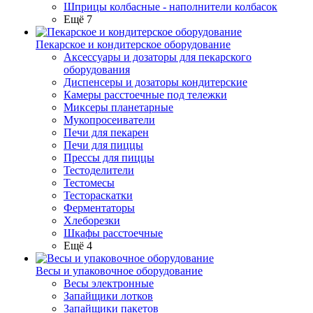
Шприцы колбасные - наполнители колбасок
Ещё 7
Пекарское и кондитерское оборудование
Аксессуары и дозаторы для пекарского
оборудования
Диспенсеры и дозаторы кондитерские
Камеры расстоечные под тележки
Миксеры планетарные
Мукопросеиватели
Печи для пекарен
Печи для пиццы
Прессы для пиццы
Тестоделители
Тестомесы
Тестораскатки
Ферментаторы
Хлеборезки
Шкафы расстоечные
Ещё 4
Весы и упаковочное оборудование
Весы электронные
Запайщики лотков
Запайщики пакетов