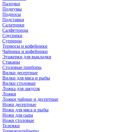
Палочки
Подиумы
Подносы
Подставки
Салатники
Салфетницы
Соусники
Супницы
Термосы и кофейники
Чайники и кофейники
Этажерки для выкладки
Стаканы
Столовые приборы
Вилки десертные
Вилки для мяса и рыбы
Вилки столовые
Ложка для закусок
Ложки
Ложки чайные и десертные
Ножи десертные
Ножи для мяса и рыбы
Ножи для сыра
Ножи столовые
Тележки
Термоконтейнеры