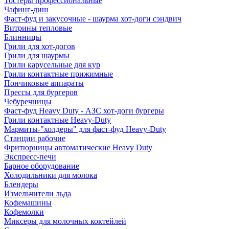
Тостеры профессиональные
Чафинг-диш
Фаст-фуд и закусочные - шаурма хот-доги сэндвич
Витрины тепловые
Блинницы
Грили для хот-догов
Грили для шаурмы
Грили карусельные для кур
Грили контактные прижимные
Пончиковые аппараты
Прессы для бургеров
Чебуречницы
Фаст-фуд Heavy Duty - АЗС хот-доги бургеры
Грили контактные Heavy-Duty
Мармиты-"холдеры" для фаст-фуд Heavy-Duty
Станции рабочие
Фритюрницы автоматические Heavy Duty
Экспресс-печи
Барное оборудование
Холодильники для молока
Блендеры
Измельчители льда
Кофемашины
Кофемолки
Миксеры для молочных коктейлей