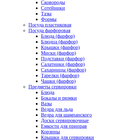
Сковороды
Сотейники
Тазы
Формы
Посуда пластиковая
Посуда фарфоровая
Блюда (фарфор)
Блюдца (фарфор)
Крышки (фарфор)
Миски (фарфор)
Подставки (фарфор)
Салатники (фарфор)
Сахарницы (фарфор)
Тарелки (фарфор)
Чашки (фарфор)
Предметы сервировки
Блюда
Бокалы и рюмки
Вазы
Ведра для льда
Ведра для шампанского
Доски сервировочные
Емкости для приправ
Корзины
Крышки для сервировки