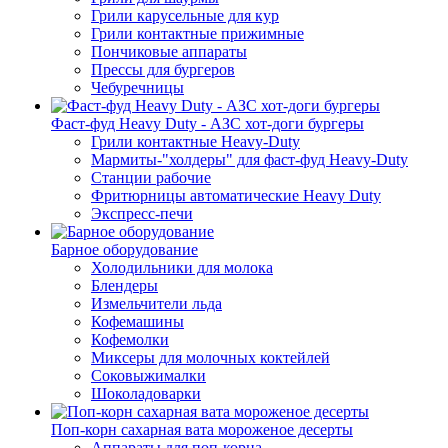
Грили карусельные для кур
Грили контактные прижимные
Пончиковые аппараты
Прессы для бургеров
Чебуречницы
Фаст-фуд Heavy Duty - АЗС хот-доги бургеры
Грили контактные Heavy-Duty
Мармиты-"холдеры" для фаст-фуд Heavy-Duty
Станции рабочие
Фритюрницы автоматические Heavy Duty
Экспресс-печи
Барное оборудование
Холодильники для молока
Блендеры
Измельчители льда
Кофемашины
Кофемолки
Миксеры для молочных коктейлей
Соковыжималки
Шоколадоварки
Поп-корн сахарная вата мороженое десерты
Аппараты для поп-корна