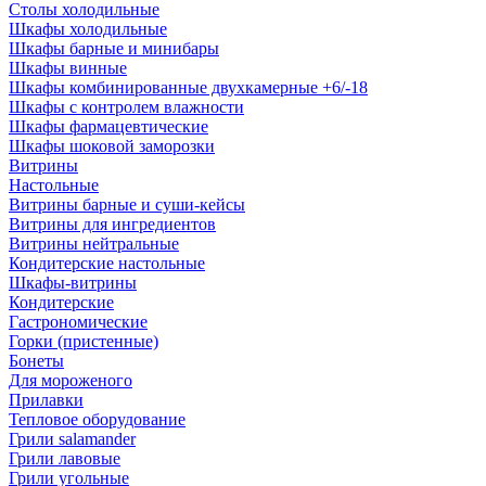
Столы холодильные
Шкафы холодильные
Шкафы барные и минибары
Шкафы винные
Шкафы комбинированные двухкамерные +6/-18
Шкафы с контролем влажности
Шкафы фармацевтические
Шкафы шоковой заморозки
Витрины
Настольные
Витрины барные и суши-кейсы
Витрины для ингредиентов
Витрины нейтральные
Кондитерские настольные
Шкафы-витрины
Кондитерские
Гастрономические
Горки (пристенные)
Бонеты
Для мороженого
Прилавки
Тепловое оборудование
Грили salamander
Грили лавовые
Грили угольные