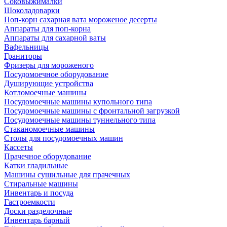
Соковыжималки
Шоколадоварки
Поп-корн сахарная вата мороженое десерты
Аппараты для поп-корна
Аппараты для сахарной ваты
Вафельницы
Граниторы
Фризеры для мороженого
Посудомоечное оборудование
Душирующие устройства
Котломоечные машины
Посудомоечные машины купольного типа
Посудомоечные машины с фронтальной загрузкой
Посудомоечные машины туннельного типа
Стаканомоечные машины
Столы для посудомоечных машин
Кассеты
Прачечное оборудование
Катки гладильные
Машины сушильные для прачечных
Стиральные машины
Инвентарь и посуда
Гастроемкости
Доски разделочные
Инвентарь барный