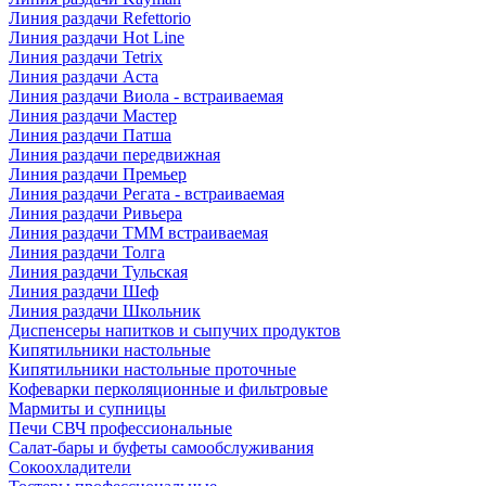
Линия раздачи Refettorio
Линия раздачи Hot Line
Линия раздачи Tetrix
Линия раздачи Аста
Линия раздачи Виола - встраиваемая
Линия раздачи Мастер
Линия раздачи Патша
Линия раздачи передвижная
Линия раздачи Премьер
Линия раздачи Регата - встраиваемая
Линия раздачи Ривьера
Линия раздачи ТММ встраиваемая
Линия раздачи Толга
Линия раздачи Тульская
Линия раздачи Шеф
Линия раздачи Школьник
Диспенсеры напитков и сыпучих продуктов
Кипятильники настольные
Кипятильники настольные проточные
Кофеварки перколяционные и фильтровые
Мармиты и супницы
Печи СВЧ профессиональные
Салат-бары и буфеты самообслуживания
Сокоохладители