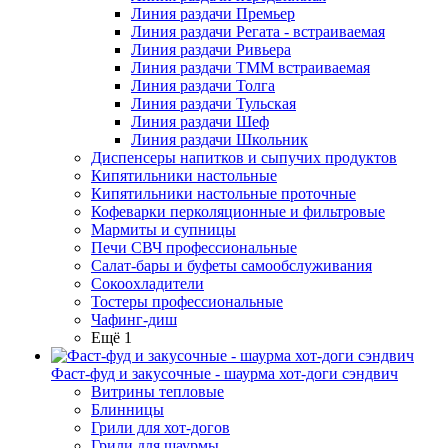
Линия раздачи Премьер
Линия раздачи Регата - встраиваемая
Линия раздачи Ривьера
Линия раздачи ТММ встраиваемая
Линия раздачи Толга
Линия раздачи Тульская
Линия раздачи Шеф
Линия раздачи Школьник
Диспенсеры напитков и сыпучих продуктов
Кипятильники настольные
Кипятильники настольные проточные
Кофеварки перколяционные и фильтровые
Мармиты и супницы
Печи СВЧ профессиональные
Салат-бары и буфеты самообслуживания
Сокоохладители
Тостеры профессиональные
Чафинг-диш
Ещё 1
Фаст-фуд и закусочные - шаурма хот-доги сэндвич
Витрины тепловые
Блинницы
Грили для хот-догов
Грили для шаурмы