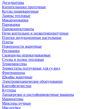
Дегидраторы
Кипятильники проточные
Котлы пищеварочные
Лампы тепловые
Макароноварки
Пароварки
Пароконвектоматы
Печи коптильни и низкотемпературные
Плитки индукционные настольные
Плиты
Поверхности жарочные
Рисоварки
Сковороды опрокидываемые
Столы и полки тепловые
Термомиксеры
Термостаты погружные для су-вид
Фритюрницы
Шкафы жарочные
Электромеханическое оборудование
Картофелечистки
Куттеры
Лапшерезки и пастоформовочные машины
Маринаторы
Миксеры ручные
Мясорубки