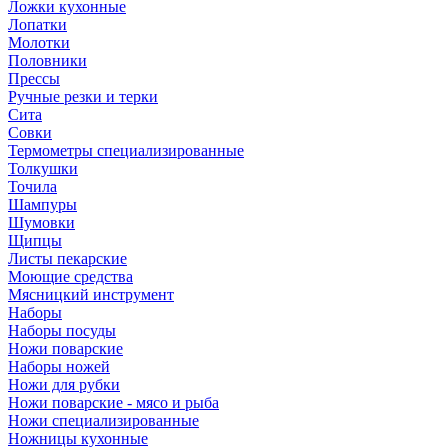
Ложки кухонные
Лопатки
Молотки
Половники
Прессы
Ручные резки и терки
Сита
Совки
Термометры специализированные
Толкушки
Точила
Шампуры
Шумовки
Щипцы
Листы пекарские
Моющие средства
Мясницкий инструмент
Наборы
Наборы посуды
Ножи поварские
Наборы ножей
Ножи для рубки
Ножи поварские - мясо и рыба
Ножи специализированные
Ножницы кухонные