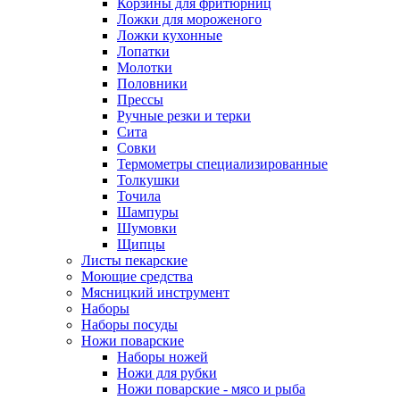
Корзины для фритюрниц
Ложки для мороженого
Ложки кухонные
Лопатки
Молотки
Половники
Прессы
Ручные резки и терки
Сита
Совки
Термометры специализированные
Толкушки
Точила
Шампуры
Шумовки
Щипцы
Листы пекарские
Моющие средства
Мясницкий инструмент
Наборы
Наборы посуды
Ножи поварские
Наборы ножей
Ножи для рубки
Ножи поварские - мясо и рыба