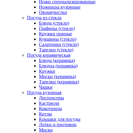
Ножи специализированные
Ножницы кухонные
Овощечистки
Посуда из стекла
Блюда (стекло)
Графины (стекло)
Кружки пивные
Кувшины (стекло)
Салатники (стекло)
Тарелки (стекло)
Посуда керамическая
Блюда (керамика)
Блюдца (керамика)
Кружки
Миски (керамика)
Тарелки (керамика)
Чашки
Посуда кухонная
Диспенсеры
Кастрюли
Кокотницы
Котлы
Крышки для посуды
Лотки и противни
Миски