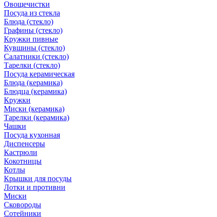
Овощечистки
Посуда из стекла
Блюда (стекло)
Графины (стекло)
Кружки пивные
Кувшины (стекло)
Салатники (стекло)
Тарелки (стекло)
Посуда керамическая
Блюда (керамика)
Блюдца (керамика)
Кружки
Миски (керамика)
Тарелки (керамика)
Чашки
Посуда кухонная
Диспенсеры
Кастрюли
Кокотницы
Котлы
Крышки для посуды
Лотки и противни
Миски
Сковороды
Сотейники