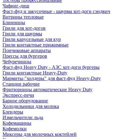
Тостеры профессиональные
Чафинг-диш
Фаст-фуд и закусочные - шаурма хот-доги сэндвич
Витрины тепловые
Блинницы
Грили для хот-догов
Грили для шаурмы
Грили карусельные для кур
Грили контактные прижимные
Пончиковые аппараты
Прессы для бургеров
Чебуречницы
Фаст-фуд Heavy Duty - АЗС хот-доги бургеры
Грили контактные Heavy-Duty
Мармиты-"холдеры" для фаст-фуд Heavy-Duty
Станции рабочие
Фритюрницы автоматические Heavy Duty
Экспресс-печи
Барное оборудование
Холодильники для молока
Блендеры
Измельчители льда
Кофемашины
Кофемолки
Миксеры для молочных коктейлей