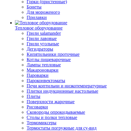
Горки (пристенные)
Бонеты
Для мороженого
Прилавки
Тепловое оборудование
Грили salamander
Грили лавовые
Грили угольные
Дегидраторы
Кипятильники проточные
Котлы пищеварочные
Лампы тепловые
Макароноварки
Пароварки
Пароконвектоматы
Печи коптильни и низкотемпературные
Плитки индукционные настольные
Плиты
Поверхности жарочные
Рисоварки
Сковороды опрокидываемые
Столы и полки тепловые
Термомиксеры
Термостаты погружные для су-вид