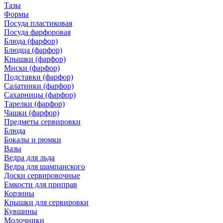
Тазы
Формы
Посуда пластиковая
Посуда фарфоровая
Блюда (фарфор)
Блюдца (фарфор)
Крышки (фарфор)
Миски (фарфор)
Подставки (фарфор)
Салатники (фарфор)
Сахарницы (фарфор)
Тарелки (фарфор)
Чашки (фарфор)
Предметы сервировки
Блюда
Бокалы и рюмки
Вазы
Ведра для льда
Ведра для шампанского
Доски сервировочные
Емкости для приправ
Корзины
Крышки для сервировки
Кувшины
Молочники