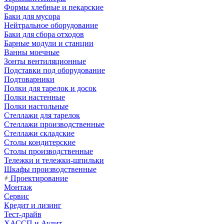
Формы хлебные и пекарские
Баки для мусора
Нейтральное оборудование
Баки для сбора отходов
Барные модули и станции
Ванны моечные
Зонты вентиляционные
Подставки под оборудование
Подтоварники
Полки для тарелок и досок
Полки настенные
Полки настольные
Стеллажи для тарелок
Стеллажи производственные
Стеллажи складские
Столы кондитерские
Столы производственные
Тележки и тележки-шпильки
Шкафы производственные
Проектирование
Монтаж
Сервис
Кредит и лизинг
Тест-драйв
ХАССП и Аудит