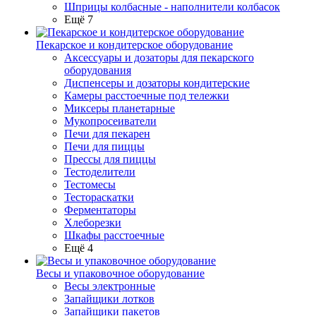
Шприцы колбасные - наполнители колбасок
Ещё 7
Пекарское и кондитерское оборудование
Аксессуары и дозаторы для пекарского
оборудования
Диспенсеры и дозаторы кондитерские
Камеры расстоечные под тележки
Миксеры планетарные
Мукопросеиватели
Печи для пекарен
Печи для пиццы
Прессы для пиццы
Тестоделители
Тестомесы
Тестораскатки
Ферментаторы
Хлеборезки
Шкафы расстоечные
Ещё 4
Весы и упаковочное оборудование
Весы электронные
Запайщики лотков
Запайщики пакетов