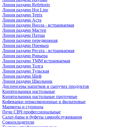
Линия раздачи Refettorio
Линия раздачи Hot Line
Линия раздачи Tetrix
Линия раздачи Аста
Линия раздачи Виола - встраиваемая
Линия раздачи Мастер
Линия раздачи Патша
Линия раздачи передвижная
Линия раздачи Премьер
Линия раздачи Регата - встраиваемая
Линия раздачи Ривьера
Линия раздачи ТММ встраиваемая
Линия раздачи Толга
Линия раздачи Тульская
Линия раздачи Шеф
Линия раздачи Школьник
Диспенсеры напитков и сыпучих продуктов
Кипятильники настольные
Кипятильники настольные проточные
Кофеварки перколяционные и фильтровые
Мармиты и супницы
Печи СВЧ профессиональные
Салат-бары и буфеты самообслуживания
Сокоохладители