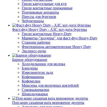
Грили карусельные для кур
Грили контактные прижимные
Пончиковые аппараты
Прессы для бургеров
Чебуречницы
Фаст-фуд Heavy Duty - АЗС хот-доги бургеры
Грили контактные Heavy-Duty
Мармиты-"холдеры" для фаст-фуд Heavy-Duty
Станции рабочие
Фритюрницы автоматические Heavy Duty
Экспресс-печи
Барное оборудование
Холодильники для молока
Блендеры
Измельчители льда
Кофемашины
Кофемолки
Миксеры для молочных коктейлей
Соковыжималки
Шоколадоварки
Поп-корн сахарная вата мороженое десерты
Аппараты для поп-корна