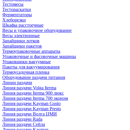
Тестомесы
Тестораскатки
Ферментаторы
Хлеборезки
Шкафы расстоечные
Весы и упаковочное оборудование
Весы электронные
Запайщики лотков
Запайщики пакетов
Термоупаковочные аппараты
Упаковочные и фасовочные машины
Упаковщики вакуумные
Пакеты для вакуумирования
Термоусадочная пленка
Оборудование раздачи питания
Линии раздачи
Линия раздачи Volga Iterma
Линия раздачи Iterma 900 люкс
Линия раздачи Iterma 700 эконом
Линия раздачи Kayman Gusto
Линия раздачи Kayman Presto
Линия раздачи Волга ЦМИ
Линия раздачи Rada
Линия раздачи Сейла
Линия раздачи Kayman