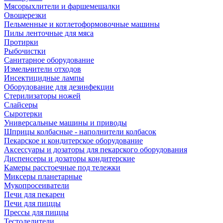
Мясорыхлители и фаршемешалки
Овощерезки
Пельменные и котлетоформовочные машины
Пилы ленточные для мяса
Протирки
Рыбочистки
Санитарное оборудование
Измельчители отходов
Инсектицидные лампы
Оборудование для дезинфекции
Стерилизаторы ножей
Слайсеры
Сыротерки
Универсальные машины и приводы
Шприцы колбасные - наполнители колбасок
Пекарское и кондитерское оборудование
Аксессуары и дозаторы для пекарского оборудования
Диспенсеры и дозаторы кондитерские
Камеры расстоечные под тележки
Миксеры планетарные
Мукопросеиватели
Печи для пекарен
Печи для пиццы
Прессы для пиццы
Тестоделители