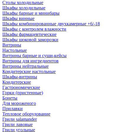
Столы холодильные
Шкафы холодильные
Шкафы барные и минибары
Шкафы винные
Шкафы комбинированные двухкамерные +6/-18
Шкафы с контролем влажности
Шкафы фармацевтические
Шкафы шоковой заморозки
Витрины
Настольные
Витрины барные и суши-кейсы
Витрины для ингредиентов
Витрины нейтральные
Кондитерские настольные
Шкафы-витрины
Кондитерские
Гастрономические
Горки (пристенные)
Бонеты
Для мороженого
Прилавки
Тепловое оборудование
Грили salamander
Грили лавовые
Грили угольные