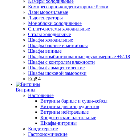
Камеры холодильные
Компрессорно-конденсаторные блоки
Лари морозильные
Льдогенераторы
Моноблоки холодильные
Сплит-системы холодильные
Столы холодильные
Шкафы холодильные
Шкафы барные и минибары
Шкафы винные
Шкафы комбинированные двухкамерные +6/-18
Шкафы с контролем влажности
Шкафы фармацевтические
Шкафы шоковой заморозки
Ещё 4
Витрины
Настольные
Витрины барные и суши-кейсы
Витрины для ингредиентов
Витрины нейтральные
Кондитерские настольные
Шкафы-витрины
Кондитерские
Гастрономические