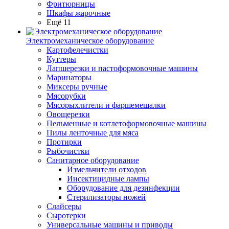
Фритюрницы
Шкафы жарочные
Ещё 11
Электромеханическое оборудование
Картофелечистки
Куттеры
Лапшерезки и пастоформовочные машины
Маринаторы
Миксеры ручные
Мясорубки
Мясорыхлители и фаршемешалки
Овощерезки
Пельменные и котлетоформовочные машины
Пилы ленточные для мяса
Протирки
Рыбочистки
Санитарное оборудование
Измельчители отходов
Инсектицидные лампы
Оборудование для дезинфекции
Стерилизаторы ножей
Слайсеры
Сыротерки
Универсальные машины и приводы