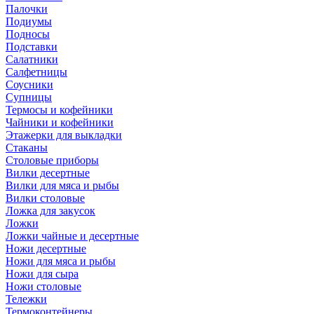
Палочки
Подиумы
Подносы
Подставки
Салатники
Салфетницы
Соусники
Супницы
Термосы и кофейники
Чайники и кофейники
Этажерки для выкладки
Стаканы
Столовые приборы
Вилки десертные
Вилки для мяса и рыбы
Вилки столовые
Ложка для закусок
Ложки
Ложки чайные и десертные
Ножи десертные
Ножи для мяса и рыбы
Ножи для сыра
Ножи столовые
Тележки
Термоконтейнеры