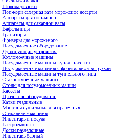
Соковыжималки
Шоколадоварки
Поп-корн сахарная вата мороженое десерты
Аппараты для поп-корна
Аппараты для сахарной ваты
Вафельницы
Граниторы
Фризеры для мороженого
Посудомоечное оборудование
Душирующие устройства
Котломоечные машины
Посудомоечные машины купольного типа
Посудомоечные машины с фронтальной загрузкой
Посудомоечные машины туннельного типа
Стаканомоечные машины
Столы для посудомоечных машин
Кассеты
Прачечное оборудование
Катки гладильные
Машины сушильные для прачечных
Стиральные машины
Инвентарь и посуда
Гастроемкости
Доски разделочные
Инвентарь барный