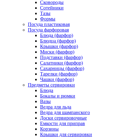
Сковороды
Сотейники
Тазы
Формы
Посуда пластиковая
Посуда фарфоровая
Блюда (фарфор)
Блюдца (фарфор)
Крышки (фарфор)
Миски (фарфор)
Подставки (фарфор)
Салатники (фарфор)
Сахарницы (фарфор)
Тарелки (фарфор)
Чашки (фарфор)
Предметы сервировки
Блюда
Бокалы и рюмки
Вазы
Ведра для льда
Ведра для шампанского
Доски сервировочные
Емкости для приправ
Корзины
Крышки для сервировки