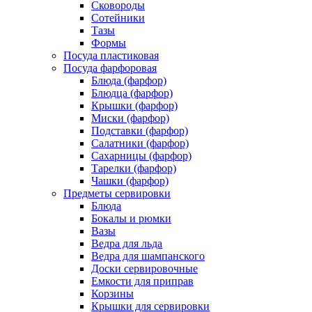
Сковороды
Сотейники
Тазы
Формы
Посуда пластиковая
Посуда фарфоровая
Блюда (фарфор)
Блюдца (фарфор)
Крышки (фарфор)
Миски (фарфор)
Подставки (фарфор)
Салатники (фарфор)
Сахарницы (фарфор)
Тарелки (фарфор)
Чашки (фарфор)
Предметы сервировки
Блюда
Бокалы и рюмки
Вазы
Ведра для льда
Ведра для шампанского
Доски сервировочные
Емкости для приправ
Корзины
Крышки для сервировки