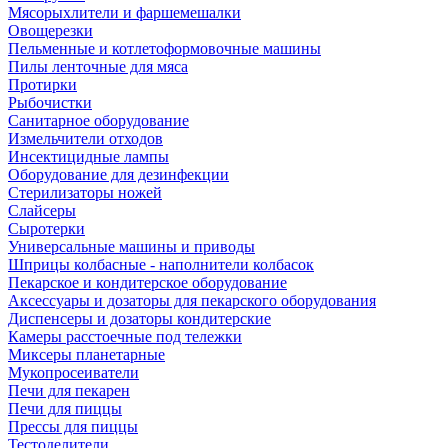
Мясорыхлители и фаршемешалки
Овощерезки
Пельменные и котлетоформовочные машины
Пилы ленточные для мяса
Протирки
Рыбочистки
Санитарное оборудование
Измельчители отходов
Инсектицидные лампы
Оборудование для дезинфекции
Стерилизаторы ножей
Слайсеры
Сыротерки
Универсальные машины и приводы
Шприцы колбасные - наполнители колбасок
Пекарское и кондитерское оборудование
Аксессуары и дозаторы для пекарского оборудования
Диспенсеры и дозаторы кондитерские
Камеры расстоечные под тележки
Миксеры планетарные
Мукопросеиватели
Печи для пекарен
Печи для пиццы
Прессы для пиццы
Тестоделители