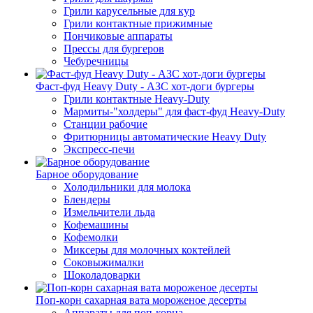
Грили карусельные для кур
Грили контактные прижимные
Пончиковые аппараты
Прессы для бургеров
Чебуречницы
Фаст-фуд Heavy Duty - АЗС хот-доги бургеры
Грили контактные Heavy-Duty
Мармиты-"холдеры" для фаст-фуд Heavy-Duty
Станции рабочие
Фритюрницы автоматические Heavy Duty
Экспресс-печи
Барное оборудование
Холодильники для молока
Блендеры
Измельчители льда
Кофемашины
Кофемолки
Миксеры для молочных коктейлей
Соковыжималки
Шоколадоварки
Поп-корн сахарная вата мороженое десерты
Аппараты для поп-корна