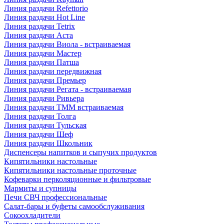
Линия раздачи Refettorio
Линия раздачи Hot Line
Линия раздачи Tetrix
Линия раздачи Аста
Линия раздачи Виола - встраиваемая
Линия раздачи Мастер
Линия раздачи Патша
Линия раздачи передвижная
Линия раздачи Премьер
Линия раздачи Регата - встраиваемая
Линия раздачи Ривьера
Линия раздачи ТММ встраиваемая
Линия раздачи Толга
Линия раздачи Тульская
Линия раздачи Шеф
Линия раздачи Школьник
Диспенсеры напитков и сыпучих продуктов
Кипятильники настольные
Кипятильники настольные проточные
Кофеварки перколяционные и фильтровые
Мармиты и супницы
Печи СВЧ профессиональные
Салат-бары и буфеты самообслуживания
Сокоохладители