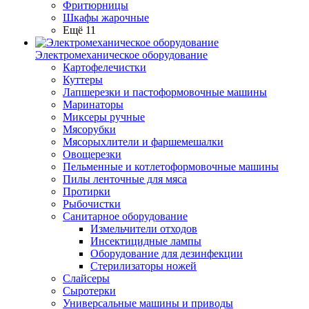
Фритюрницы
Шкафы жарочные
Ещё 11
Электромеханическое оборудование
Картофелечистки
Куттеры
Лапшерезки и пастоформовочные машины
Маринаторы
Миксеры ручные
Мясорубки
Мясорыхлители и фаршемешалки
Овощерезки
Пельменные и котлетоформовочные машины
Пилы ленточные для мяса
Протирки
Рыбочистки
Санитарное оборудование
Измельчители отходов
Инсектицидные лампы
Оборудование для дезинфекции
Стерилизаторы ножей
Слайсеры
Сыротерки
Универсальные машины и приводы