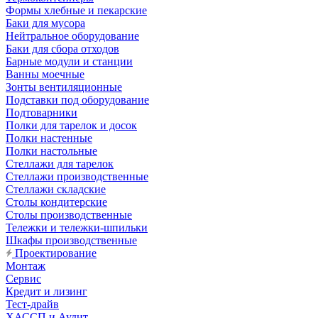
Формы хлебные и пекарские
Баки для мусора
Нейтральное оборудование
Баки для сбора отходов
Барные модули и станции
Ванны моечные
Зонты вентиляционные
Подставки под оборудование
Подтоварники
Полки для тарелок и досок
Полки настенные
Полки настольные
Стеллажи для тарелок
Стеллажи производственные
Стеллажи складские
Столы кондитерские
Столы производственные
Тележки и тележки-шпильки
Шкафы производственные
Проектирование
Монтаж
Сервис
Кредит и лизинг
Тест-драйв
ХАССП и Аудит