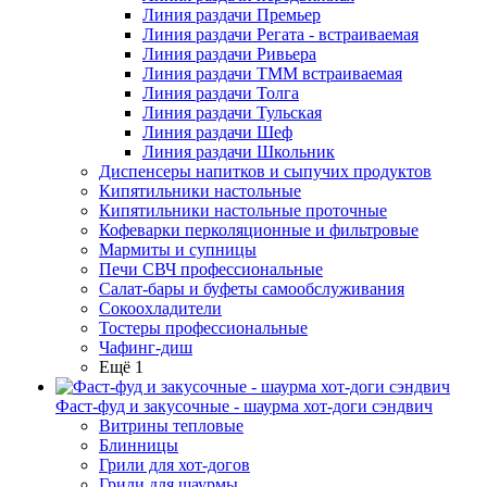
Линия раздачи Премьер
Линия раздачи Регата - встраиваемая
Линия раздачи Ривьера
Линия раздачи ТММ встраиваемая
Линия раздачи Толга
Линия раздачи Тульская
Линия раздачи Шеф
Линия раздачи Школьник
Диспенсеры напитков и сыпучих продуктов
Кипятильники настольные
Кипятильники настольные проточные
Кофеварки перколяционные и фильтровые
Мармиты и супницы
Печи СВЧ профессиональные
Салат-бары и буфеты самообслуживания
Сокоохладители
Тостеры профессиональные
Чафинг-диш
Ещё 1
Фаст-фуд и закусочные - шаурма хот-доги сэндвич
Витрины тепловые
Блинницы
Грили для хот-догов
Грили для шаурмы