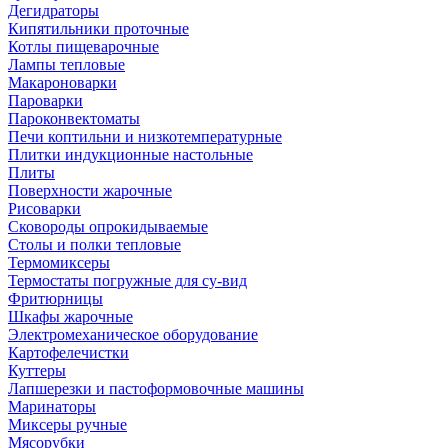
Дегидраторы
Кипятильники проточные
Котлы пищеварочные
Лампы тепловые
Макароноварки
Пароварки
Пароконвектоматы
Печи коптильни и низкотемпературные
Плитки индукционные настольные
Плиты
Поверхности жарочные
Рисоварки
Сковороды опрокидываемые
Столы и полки тепловые
Термомиксеры
Термостаты погружные для су-вид
Фритюрницы
Шкафы жарочные
Электромеханическое оборудование
Картофелечистки
Куттеры
Лапшерезки и пастоформовочные машины
Маринаторы
Миксеры ручные
Мясорубки