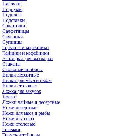
Палочки
Подиумы
Подносы
Подставки
Салатники
Салфетницы
Соусники
Супницы
Термосы и кофейники
Чайники и кофейники
Этажерки для выкладки
Стаканы
Столовые приборы
Вилки десертные
Вилки для мяса и рыбы
Вилки столовые
Ложка для закусок
Ложки
Ложки чайные и десертные
Ножи десертные
Ножи для мяса и рыбы
Ножи для сыра
Ножи столовые
Тележки
Термоконтейнеры