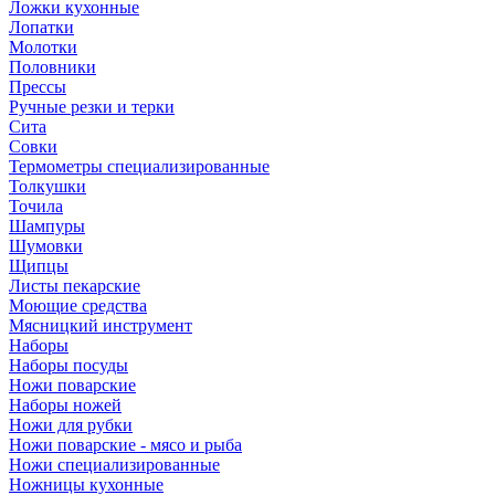
Ложки кухонные
Лопатки
Молотки
Половники
Прессы
Ручные резки и терки
Сита
Совки
Термометры специализированные
Толкушки
Точила
Шампуры
Шумовки
Щипцы
Листы пекарские
Моющие средства
Мясницкий инструмент
Наборы
Наборы посуды
Ножи поварские
Наборы ножей
Ножи для рубки
Ножи поварские - мясо и рыба
Ножи специализированные
Ножницы кухонные