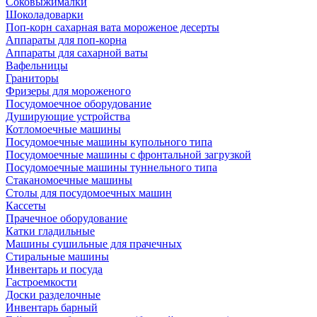
Соковыжималки
Шоколадоварки
Поп-корн сахарная вата мороженое десерты
Аппараты для поп-корна
Аппараты для сахарной ваты
Вафельницы
Граниторы
Фризеры для мороженого
Посудомоечное оборудование
Душирующие устройства
Котломоечные машины
Посудомоечные машины купольного типа
Посудомоечные машины с фронтальной загрузкой
Посудомоечные машины туннельного типа
Стаканомоечные машины
Столы для посудомоечных машин
Кассеты
Прачечное оборудование
Катки гладильные
Машины сушильные для прачечных
Стиральные машины
Инвентарь и посуда
Гастроемкости
Доски разделочные
Инвентарь барный