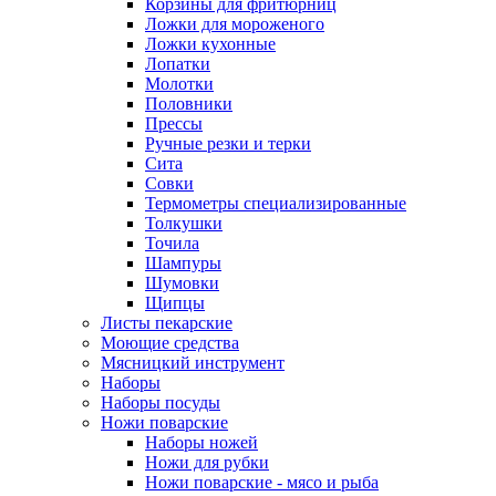
Корзины для фритюрниц
Ложки для мороженого
Ложки кухонные
Лопатки
Молотки
Половники
Прессы
Ручные резки и терки
Сита
Совки
Термометры специализированные
Толкушки
Точила
Шампуры
Шумовки
Щипцы
Листы пекарские
Моющие средства
Мясницкий инструмент
Наборы
Наборы посуды
Ножи поварские
Наборы ножей
Ножи для рубки
Ножи поварские - мясо и рыба