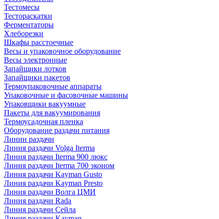
Тестомесы
Тестораскатки
Ферментаторы
Хлеборезки
Шкафы расстоечные
Весы и упаковочное оборудование
Весы электронные
Запайщики лотков
Запайщики пакетов
Термоупаковочные аппараты
Упаковочные и фасовочные машины
Упаковщики вакуумные
Пакеты для вакуумирования
Термоусадочная пленка
Оборудование раздачи питания
Линии раздачи
Линия раздачи Volga Iterma
Линия раздачи Iterma 900 люкс
Линия раздачи Iterma 700 эконом
Линия раздачи Kayman Gusto
Линия раздачи Kayman Presto
Линия раздачи Волга ЦМИ
Линия раздачи Rada
Линия раздачи Сейла
Линия раздачи Kayman