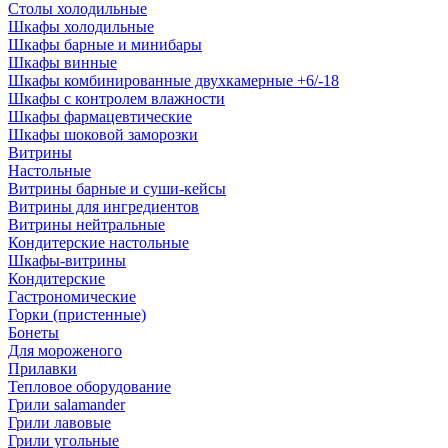
Столы холодильные
Шкафы холодильные
Шкафы барные и минибары
Шкафы винные
Шкафы комбинированные двухкамерные +6/-18
Шкафы с контролем влажности
Шкафы фармацевтические
Шкафы шоковой заморозки
Витрины
Настольные
Витрины барные и суши-кейсы
Витрины для ингредиентов
Витрины нейтральные
Кондитерские настольные
Шкафы-витрины
Кондитерские
Гастрономические
Горки (пристенные)
Бонеты
Для мороженого
Прилавки
Тепловое оборудование
Грили salamander
Грили лавовые
Грили угольные