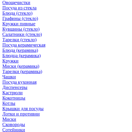
Овощечистки
Посуда из стекла
Блюда (стекло)
Графины (стекло)
Кружки пивные
Кувшины (стекло)
Салатники (стекло)
Тарелки (стекло)
Посуда керамическая
Блюда (керамика)
Блюдца (керамика)
Кружки
Миски (керамика)
Тарелки (керамика)
Чашки
Посуда кухонная
Диспенсеры
Кастрюли
Кокотницы
Котлы
Крышки для посуды
Лотки и противни
Миски
Сковороды
Сотейники