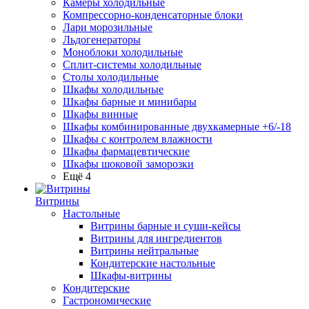
Камеры холодильные
Компрессорно-конденсаторные блоки
Лари морозильные
Льдогенераторы
Моноблоки холодильные
Сплит-системы холодильные
Столы холодильные
Шкафы холодильные
Шкафы барные и минибары
Шкафы винные
Шкафы комбинированные двухкамерные +6/-18
Шкафы с контролем влажности
Шкафы фармацевтические
Шкафы шоковой заморозки
Ещё 4
Витрины
Настольные
Витрины барные и суши-кейсы
Витрины для ингредиентов
Витрины нейтральные
Кондитерские настольные
Шкафы-витрины
Кондитерские
Гастрономические