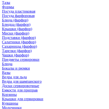
Тазы
Формы
Посуда пластиковая
Посуда фарфоровая
Блюда (фарфор)
Блюдца (фарфор)
Крышки (фарфор)
Миски (фарфор)
Подставки (фарфор)
Салатники (фарфор)
Сахарницы (фарфор)
Тарелки (фарфор)
Чашки (фарфор)
Предметы сервировки
Блюда
Бокалы и рюмки
Вазы
Ведра для льда
Ведра для шампанского
Доски сервировочные
Емкости для приправ
Корзины
Крышки для сервировки
Кувшины
Молочники