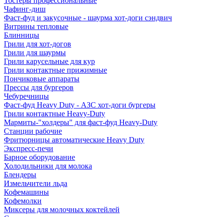
Тостеры профессиональные
Чафинг-диш
Фаст-фуд и закусочные - шаурма хот-доги сэндвич
Витрины тепловые
Блинницы
Грили для хот-догов
Грили для шаурмы
Грили карусельные для кур
Грили контактные прижимные
Пончиковые аппараты
Прессы для бургеров
Чебуречницы
Фаст-фуд Heavy Duty - АЗС хот-доги бургеры
Грили контактные Heavy-Duty
Мармиты-"холдеры" для фаст-фуд Heavy-Duty
Станции рабочие
Фритюрницы автоматические Heavy Duty
Экспресс-печи
Барное оборудование
Холодильники для молока
Блендеры
Измельчители льда
Кофемашины
Кофемолки
Миксеры для молочных коктейлей