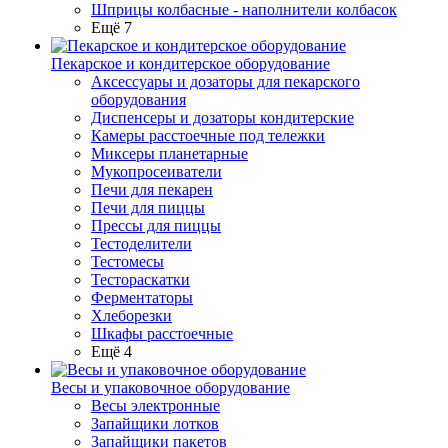
Шприцы колбасные - наполнители колбасок
Ещё 7
Пекарское и кондитерское оборудование
Аксессуары и дозаторы для пекарского
оборудования
Диспенсеры и дозаторы кондитерские
Камеры расстоечные под тележки
Миксеры планетарные
Мукопросеиватели
Печи для пекарен
Печи для пиццы
Прессы для пиццы
Тестоделители
Тестомесы
Тестораскатки
Ферментаторы
Хлеборезки
Шкафы расстоечные
Ещё 4
Весы и упаковочное оборудование
Весы электронные
Запайщики лотков
Запайщики пакетов