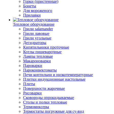
Горки (пристенные)
Бонеты
Для мороженого
Прилавки
Тепловое оборудование
Грили salamander
Грили лавовые
Грили угольные
Дегидраторы
Кипятильники проточные
Котлы пищеварочные
Лампы тепловые
Макароноварки
Пароварки
Пароконвектоматы
Печи коптильни и низкотемпературные
Плитки индукционные настольные
Плиты
Поверхности жарочные
Рисоварки
Сковороды опрокидываемые
Столы и полки тепловые
Термомиксеры
Термостаты погружные для су-вид