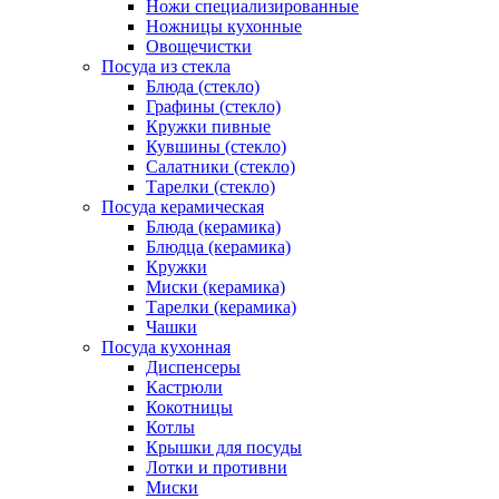
Ножи специализированные
Ножницы кухонные
Овощечистки
Посуда из стекла
Блюда (стекло)
Графины (стекло)
Кружки пивные
Кувшины (стекло)
Салатники (стекло)
Тарелки (стекло)
Посуда керамическая
Блюда (керамика)
Блюдца (керамика)
Кружки
Миски (керамика)
Тарелки (керамика)
Чашки
Посуда кухонная
Диспенсеры
Кастрюли
Кокотницы
Котлы
Крышки для посуды
Лотки и противни
Миски