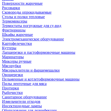
Поверхности жарочные
Рисоварки
Сковороды опрокидываемые
Столы и полки тепловые
Термомиксеры
Термостаты погружные для су-вид
Фритюрницы
Шкафы жарочные
Электромеханическое оборудование
Картофелечистки
Куттеры
Лапшерезки и пастоформовочные машины
Маринаторы
Миксеры ручные
Мясорубки
Мясорыхлители и фаршемешалки
Овощерезки
Пельменные и котлетоформовочные машины
Пилы ленточные для мяса
Протирки
Рыбочистки
Санитарное оборудование
Измельчители отходов
Инсектицидные лампы
Оборудование для дезинфекции