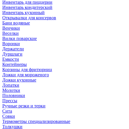
Инвентарь для пиццерии
Инвентарь кондитерский
Инвентарь кухонный
Открывалки для консервов
Бани водяные
Венчики
Веселки
Вилки поварские
Воронки
Держатели
Дуршлаги
Емкости
Контейнеры
Корзины для фритюрниц
Ложки для мороженого
Ложки кухонные
Лопатки
Молотки
Половники
Прессы
Ручные резки и терки
Сита
Совки
Термометры специализированные
Толкушки