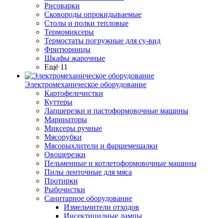
Рисоварки
Сковороды опрокидываемые
Столы и полки тепловые
Термомиксеры
Термостаты погружные для су-вид
Фритюрницы
Шкафы жарочные
Ещё 11
Электромеханическое оборудование
Картофелечистки
Куттеры
Лапшерезки и пастоформовочные машины
Маринаторы
Миксеры ручные
Мясорубки
Мясорыхлители и фаршемешалки
Овощерезки
Пельменные и котлетоформовочные машины
Пилы ленточные для мяса
Протирки
Рыбочистки
Санитарное оборудование
Измельчители отходов
Инсектицидные лампы