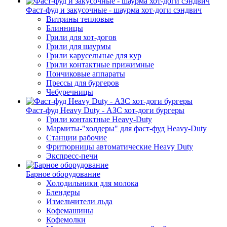
Фаст-фуд и закусочные - шаурма хот-доги сэндвич
Витрины тепловые
Блинницы
Грили для хот-догов
Грили для шаурмы
Грили карусельные для кур
Грили контактные прижимные
Пончиковые аппараты
Прессы для бургеров
Чебуречницы
Фаст-фуд Heavy Duty - АЗС хот-доги бургеры
Грили контактные Heavy-Duty
Мармиты-"холдеры" для фаст-фуд Heavy-Duty
Станции рабочие
Фритюрницы автоматические Heavy Duty
Экспресс-печи
Барное оборудование
Холодильники для молока
Блендеры
Измельчители льда
Кофемашины
Кофемолки