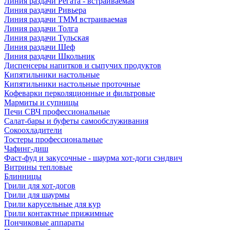
Линия раздачи Регата - встраиваемая
Линия раздачи Ривьера
Линия раздачи ТММ встраиваемая
Линия раздачи Толга
Линия раздачи Тульская
Линия раздачи Шеф
Линия раздачи Школьник
Диспенсеры напитков и сыпучих продуктов
Кипятильники настольные
Кипятильники настольные проточные
Кофеварки перколяционные и фильтровые
Мармиты и супницы
Печи СВЧ профессиональные
Салат-бары и буфеты самообслуживания
Сокоохладители
Тостеры профессиональные
Чафинг-диш
Фаст-фуд и закусочные - шаурма хот-доги сэндвич
Витрины тепловые
Блинницы
Грили для хот-догов
Грили для шаурмы
Грили карусельные для кур
Грили контактные прижимные
Пончиковые аппараты