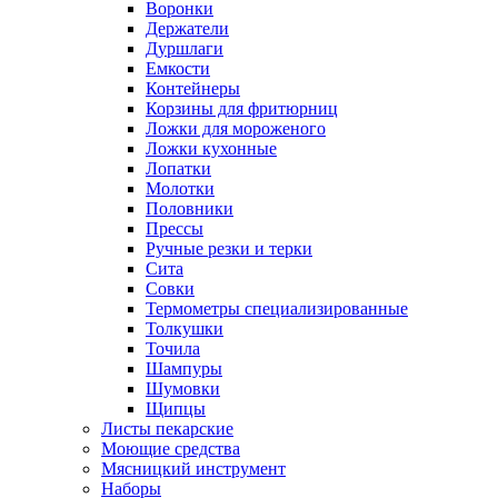
Воронки
Держатели
Дуршлаги
Емкости
Контейнеры
Корзины для фритюрниц
Ложки для мороженого
Ложки кухонные
Лопатки
Молотки
Половники
Прессы
Ручные резки и терки
Сита
Совки
Термометры специализированные
Толкушки
Точила
Шампуры
Шумовки
Щипцы
Листы пекарские
Моющие средства
Мясницкий инструмент
Наборы