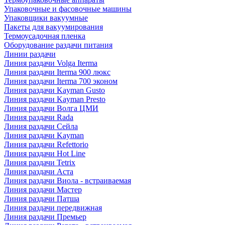
Упаковочные и фасовочные машины
Упаковщики вакуумные
Пакеты для вакуумирования
Термоусадочная пленка
Оборудование раздачи питания
Линии раздачи
Линия раздачи Volga Iterma
Линия раздачи Iterma 900 люкс
Линия раздачи Iterma 700 эконом
Линия раздачи Kayman Gusto
Линия раздачи Kayman Presto
Линия раздачи Волга ЦМИ
Линия раздачи Rada
Линия раздачи Сейла
Линия раздачи Kayman
Линия раздачи Refettorio
Линия раздачи Hot Line
Линия раздачи Tetrix
Линия раздачи Аста
Линия раздачи Виола - встраиваемая
Линия раздачи Мастер
Линия раздачи Патша
Линия раздачи передвижная
Линия раздачи Премьер