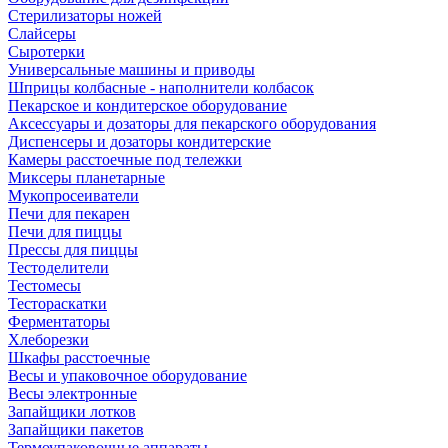
Стерилизаторы ножей
Слайсеры
Сыротерки
Универсальные машины и приводы
Шприцы колбасные - наполнители колбасок
Пекарское и кондитерское оборудование
Аксессуары и дозаторы для пекарского оборудования
Диспенсеры и дозаторы кондитерские
Камеры расстоечные под тележки
Миксеры планетарные
Мукопросеиватели
Печи для пекарен
Печи для пиццы
Прессы для пиццы
Тестоделители
Тестомесы
Тестораскатки
Ферментаторы
Хлеборезки
Шкафы расстоечные
Весы и упаковочное оборудование
Весы электронные
Запайщики лотков
Запайщики пакетов
Термоупаковочные аппараты