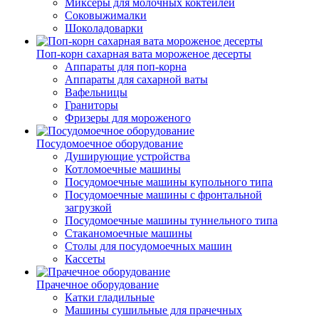
Миксеры для молочных коктейлей
Соковыжималки
Шоколадоварки
Поп-корн сахарная вата мороженое десерты
Аппараты для поп-корна
Аппараты для сахарной ваты
Вафельницы
Граниторы
Фризеры для мороженого
Посудомоечное оборудование
Душирующие устройства
Котломоечные машины
Посудомоечные машины купольного типа
Посудомоечные машины с фронтальной
загрузкой
Посудомоечные машины туннельного типа
Стаканомоечные машины
Столы для посудомоечных машин
Кассеты
Прачечное оборудование
Катки гладильные
Машины сушильные для прачечных