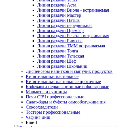
Линия раздачи Аста
Линия раздачи Виола - встраиваемая
Линия раздачи Мастер
Линия раздачи Патша
Линия раздачи передвижная
Линия раздачи Премьер
Линия раздачи Регата - встраиваемая
Линия раздачи Ривьера
Линия раздачи ТММ встраиваемая
Линия раздачи Толга
Линия раздачи Тульская
Линия раздачи Шеф
Линия раздачи Школьник
Диспенсеры напитков и сыпучих продуктов
Кипятильники настольные
Кипятильники настольные проточные
Кофеварки перколяционные и фильтровые
Мармиты и супницы
Печи СВЧ профессиональные
Салат-бары и буфеты самообслуживания
Сокоохладители
Тостеры профессиональные
Чафинг-диш
Ещё 1