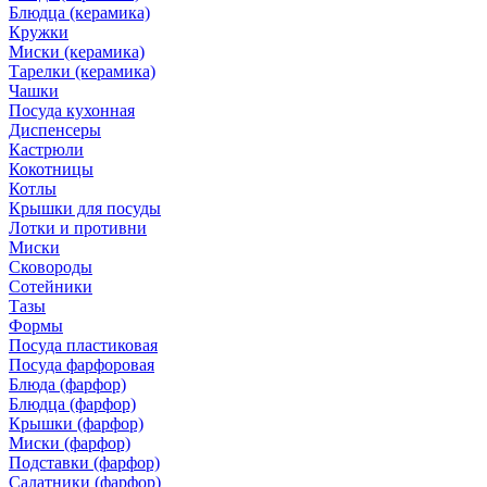
Блюдца (керамика)
Кружки
Миски (керамика)
Тарелки (керамика)
Чашки
Посуда кухонная
Диспенсеры
Кастрюли
Кокотницы
Котлы
Крышки для посуды
Лотки и противни
Миски
Сковороды
Сотейники
Тазы
Формы
Посуда пластиковая
Посуда фарфоровая
Блюда (фарфор)
Блюдца (фарфор)
Крышки (фарфор)
Миски (фарфор)
Подставки (фарфор)
Салатники (фарфор)