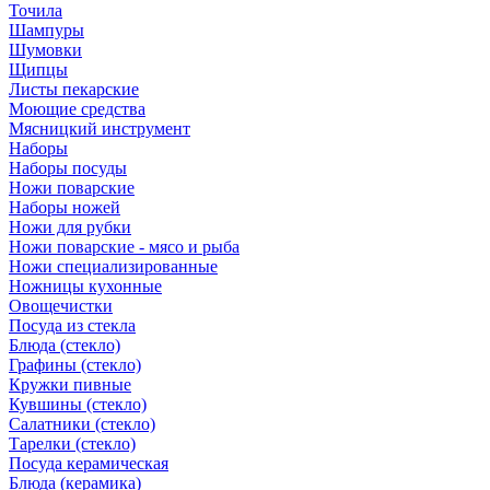
Точила
Шампуры
Шумовки
Щипцы
Листы пекарские
Моющие средства
Мясницкий инструмент
Наборы
Наборы посуды
Ножи поварские
Наборы ножей
Ножи для рубки
Ножи поварские - мясо и рыба
Ножи специализированные
Ножницы кухонные
Овощечистки
Посуда из стекла
Блюда (стекло)
Графины (стекло)
Кружки пивные
Кувшины (стекло)
Салатники (стекло)
Тарелки (стекло)
Посуда керамическая
Блюда (керамика)