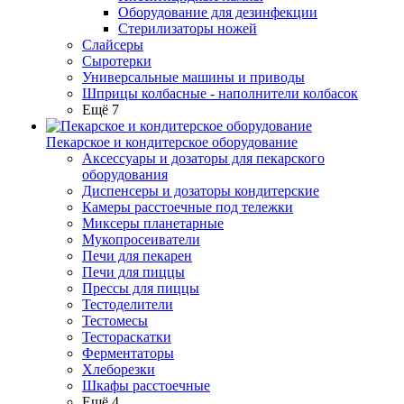
Оборудование для дезинфекции
Стерилизаторы ножей
Слайсеры
Сыротерки
Универсальные машины и приводы
Шприцы колбасные - наполнители колбасок
Ещё 7
Пекарское и кондитерское оборудование
Аксессуары и дозаторы для пекарского
оборудования
Диспенсеры и дозаторы кондитерские
Камеры расстоечные под тележки
Миксеры планетарные
Мукопросеиватели
Печи для пекарен
Печи для пиццы
Прессы для пиццы
Тестоделители
Тестомесы
Тестораскатки
Ферментаторы
Хлеборезки
Шкафы расстоечные
Ещё 4