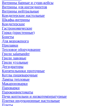
Витрины барные и суши-кейсы
Витрины для ингредиентов
Витрины нейтральные
Кондитерские настольные
Шкафы-витрины
Кондитерские
Гастрономические
Горки (пристенные)
Бонеты
Для мороженого
Прилавки
Тепловое оборудование
Грили salamander
Грили лавовые
Грили угольные
Дегидраторы
Кипятильники проточные
Котлы пищеварочные
Лампы тепловые
Макароноварки
Пароварки
Пароконвектоматы
Печи коптильни и низкотемпературные
Плитки индукционные настольные
Плиты