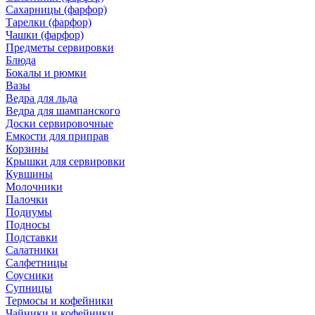
Сахарницы (фарфор)
Тарелки (фарфор)
Чашки (фарфор)
Предметы сервировки
Блюда
Бокалы и рюмки
Вазы
Ведра для льда
Ведра для шампанского
Доски сервировочные
Емкости для приправ
Корзины
Крышки для сервировки
Кувшины
Молочники
Палочки
Подиумы
Подносы
Подставки
Салатники
Салфетницы
Соусники
Супницы
Термосы и кофейники
Чайники и кофейники