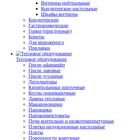
Витрины нейтральные
Кондитерские настольные
Шкафы-витрины
Кондитерские
Гастрономические
Горки (пристенные)
Бонеты
Для мороженого
Прилавки
Тепловое оборудование
Грили salamander
Грили лавовые
Грили угольные
Дегидраторы
Кипятильники проточные
Котлы пищеварочные
Лампы тепловые
Макароноварки
Пароварки
Пароконвектоматы
Печи коптильни и низкотемпературные
Плитки индукционные настольные
Плиты
Поверхности жарочные