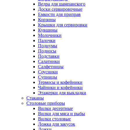
Ведра для шампанского
Доски сервировочные
Емкости для приправ
Корзины
Крышки для сервировки
Кувшины
Молочники
Палочки
Подиумы
Подносы
Подставки
Салатники
Салфетницы
Соусники
Супницы
Термосы и кофейники
Чайники и кофейники
Этажерки для выкладки
Стаканы
Столовые приборы
Вилки десертные
Вилки для мяса и рыбы
Вилки столовые
Ложка для закусок
Ложки