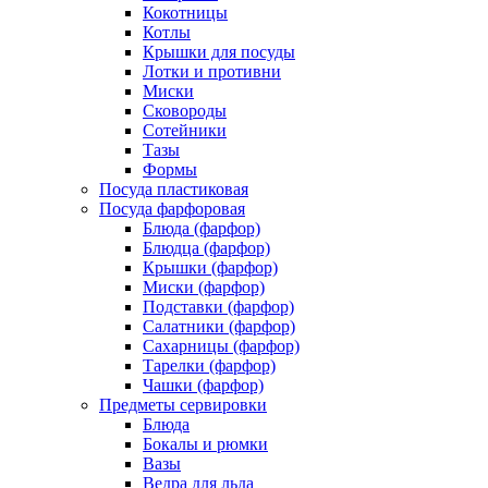
Кокотницы
Котлы
Крышки для посуды
Лотки и противни
Миски
Сковороды
Сотейники
Тазы
Формы
Посуда пластиковая
Посуда фарфоровая
Блюда (фарфор)
Блюдца (фарфор)
Крышки (фарфор)
Миски (фарфор)
Подставки (фарфор)
Салатники (фарфор)
Сахарницы (фарфор)
Тарелки (фарфор)
Чашки (фарфор)
Предметы сервировки
Блюда
Бокалы и рюмки
Вазы
Ведра для льда