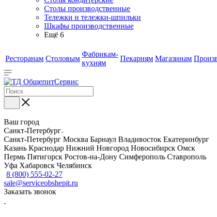
Столы производственные
Тележки и тележки-шпильки
Шкафы производственные
Ещё 6
Фабрикам-
Ресторанам
Столовым
Пекарням
Магазинам
Произ
кухням
Ваш город
Санкт-Петербург
Санкт-Петербург
Москва
Барнаул
Владивосток
Екатеринбург
Казань
Краснодар
Нижний Новгород
Новосибирск
Омск
Пермь
Пятигорск
Ростов-на-Дону
Симферополь
Ставрополь
Уфа
Хабаровск
Челябинск
8 (800) 555-02-27
sale@serviceobshepit.ru
Заказать звонок