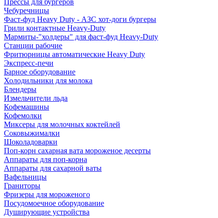
Прессы для бургеров
Чебуречницы
Фаст-фуд Heavy Duty - АЗС хот-доги бургеры
Грили контактные Heavy-Duty
Мармиты-"холдеры" для фаст-фуд Heavy-Duty
Станции рабочие
Фритюрницы автоматические Heavy Duty
Экспресс-печи
Барное оборудование
Холодильники для молока
Блендеры
Измельчители льда
Кофемашины
Кофемолки
Миксеры для молочных коктейлей
Соковыжималки
Шоколадоварки
Поп-корн сахарная вата мороженое десерты
Аппараты для поп-корна
Аппараты для сахарной ваты
Вафельницы
Граниторы
Фризеры для мороженого
Посудомоечное оборудование
Душирующие устройства