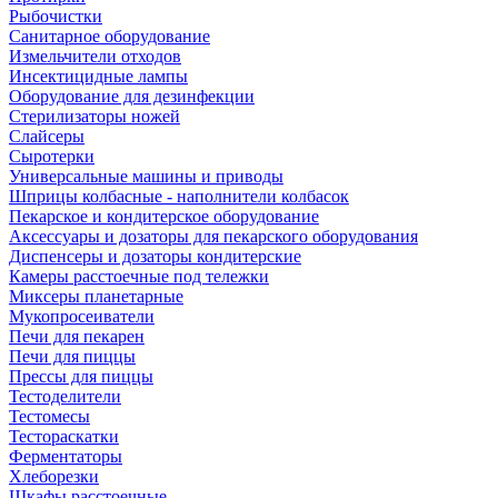
Рыбочистки
Санитарное оборудование
Измельчители отходов
Инсектицидные лампы
Оборудование для дезинфекции
Стерилизаторы ножей
Слайсеры
Сыротерки
Универсальные машины и приводы
Шприцы колбасные - наполнители колбасок
Пекарское и кондитерское оборудование
Аксессуары и дозаторы для пекарского оборудования
Диспенсеры и дозаторы кондитерские
Камеры расстоечные под тележки
Миксеры планетарные
Мукопросеиватели
Печи для пекарен
Печи для пиццы
Прессы для пиццы
Тестоделители
Тестомесы
Тестораскатки
Ферментаторы
Хлеборезки
Шкафы расстоечные