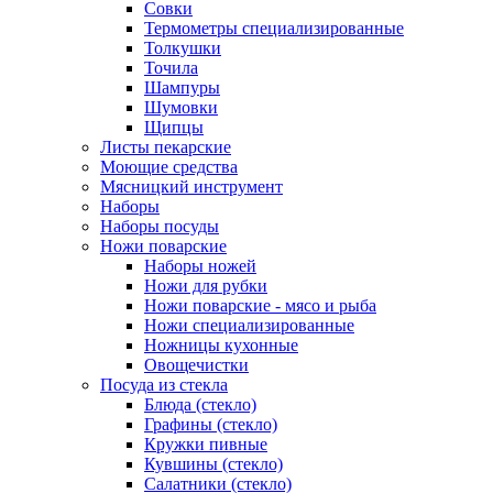
Совки
Термометры специализированные
Толкушки
Точила
Шампуры
Шумовки
Щипцы
Листы пекарские
Моющие средства
Мясницкий инструмент
Наборы
Наборы посуды
Ножи поварские
Наборы ножей
Ножи для рубки
Ножи поварские - мясо и рыба
Ножи специализированные
Ножницы кухонные
Овощечистки
Посуда из стекла
Блюда (стекло)
Графины (стекло)
Кружки пивные
Кувшины (стекло)
Салатники (стекло)