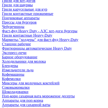
Грили для хот-догов
Грили для шаурмы
Грили карусельные для кур
Грили контактные прижимные
Пончиковые аппараты
Прессы для бургеров
Чебуречницы
Фаст-фуд Heavy Duty - АЗС хот-доги бургеры
Грили контактные Heavy-Duty
Мармиты-"холдеры" для фаст-фуд Heavy-Duty
Станции рабочие
Фритюрницы автоматические Heavy Duty
Экспресс-печи
Барное оборудование
Холодильники для молока
Блендеры
Измельчители льда
Кофемашины
Кофемолки
Миксеры для молочных коктейлей
Соковыжималки
Шоколадоварки
Поп-корн сахарная вата мороженое десерты
Аппараты для поп-корна
Аппараты для сахарной ваты