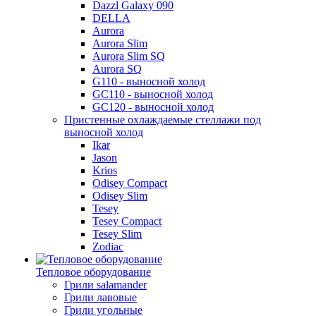
Dazzl Galaxy 090
DELLA
Aurora
Aurora Slim
Aurora Slim SQ
Aurora SQ
G110 - выносной холод
GC110 - выносной холод
GC120 - выносной холод
Пристенные охлаждаемые стеллажи под
выносной холод
Ikar
Jason
Krios
Odisey Compact
Odisey Slim
Tesey
Tesey Compact
Tesey Slim
Zodiac
Тепловое оборудование
Грили salamander
Грили лавовые
Грили угольные