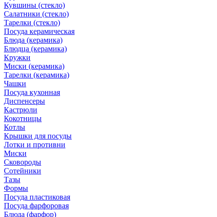
Кувшины (стекло)
Салатники (стекло)
Тарелки (стекло)
Посуда керамическая
Блюда (керамика)
Блюдца (керамика)
Кружки
Миски (керамика)
Тарелки (керамика)
Чашки
Посуда кухонная
Диспенсеры
Кастрюли
Кокотницы
Котлы
Крышки для посуды
Лотки и противни
Миски
Сковороды
Сотейники
Тазы
Формы
Посуда пластиковая
Посуда фарфоровая
Блюда (фарфор)