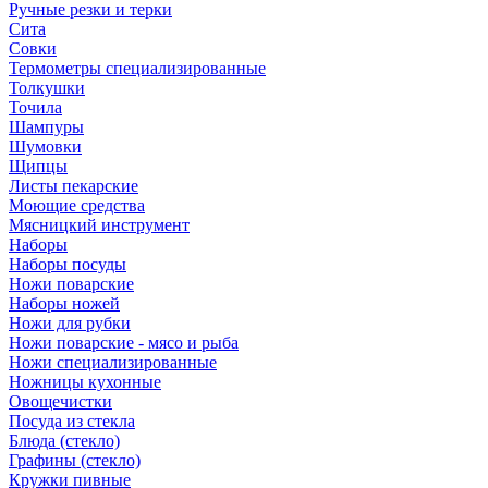
Ручные резки и терки
Сита
Совки
Термометры специализированные
Толкушки
Точила
Шампуры
Шумовки
Щипцы
Листы пекарские
Моющие средства
Мясницкий инструмент
Наборы
Наборы посуды
Ножи поварские
Наборы ножей
Ножи для рубки
Ножи поварские - мясо и рыба
Ножи специализированные
Ножницы кухонные
Овощечистки
Посуда из стекла
Блюда (стекло)
Графины (стекло)
Кружки пивные