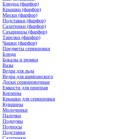
Блюдца (фарфор)
Крышки (фарфор)
Миски (фарфор)
Подставки (фарфор)
Салатники (фарфор)
Сахарницы (фарфор)
Тарелки (фарфор)
Чашки (фарфор)
Предметы сервировки
Блюда
Бокалы и рюмки
Вазы
Ведра для льда
Ведра для шампанского
Доски сервировочные
Емкости для приправ
Корзины
Крышки для сервировки
Кувшины
Молочники
Палочки
Подиумы
Подносы
Подставки
Салатники