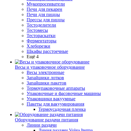
Мукопросеиватели
Печи для пекарен
Печи для пиццы
Прессы для пиццы
Тестоделители
Тестомесы
Тестораскатки
Ферментаторы
Хлеборезки
Шкафы расстоечные
Ещё 4
Весы и упаковочное оборудование
Весы электронные
Запайщики лотков
Запайщики пакетов
Термоупаковочные аппараты
Упаковочные и фасовочные машины
Упаковщики вакуумные
Пакеты для вакуумирования
Термоусадочная пленка
Оборудование раздачи питания
Линии раздачи
Линия раздачи Volga Iterma