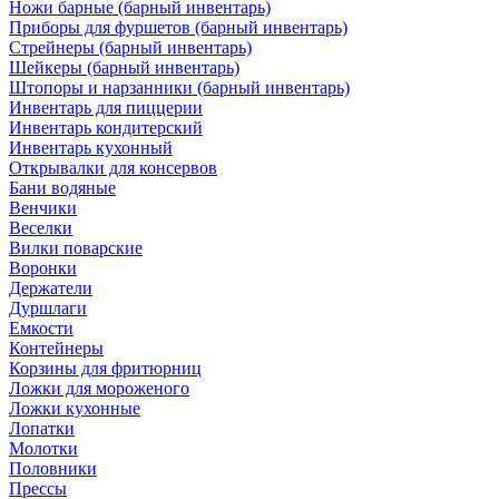
Ножи барные (барный инвентарь)
Приборы для фуршетов (барный инвентарь)
Стрейнеры (барный инвентарь)
Шейкеры (барный инвентарь)
Штопоры и нарзанники (барный инвентарь)
Инвентарь для пиццерии
Инвентарь кондитерский
Инвентарь кухонный
Открывалки для консервов
Бани водяные
Венчики
Веселки
Вилки поварские
Воронки
Держатели
Дуршлаги
Емкости
Контейнеры
Корзины для фритюрниц
Ложки для мороженого
Ложки кухонные
Лопатки
Молотки
Половники
Прессы