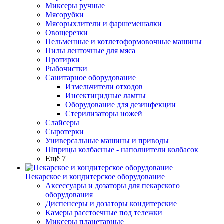
Миксеры ручные
Мясорубки
Мясорыхлители и фаршемешалки
Овощерезки
Пельменные и котлетоформовочные машины
Пилы ленточные для мяса
Протирки
Рыбочистки
Санитарное оборудование
Измельчители отходов
Инсектицидные лампы
Оборудование для дезинфекции
Стерилизаторы ножей
Слайсеры
Сыротерки
Универсальные машины и приводы
Шприцы колбасные - наполнители колбасок
Ещё 7
Пекарское и кондитерское оборудование
Аксессуары и дозаторы для пекарского
оборудования
Диспенсеры и дозаторы кондитерские
Камеры расстоечные под тележки
Миксеры планетарные