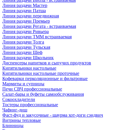
Линия раздачи Виола - встраиваемая
Линия раздачи Мастер
Линия раздачи Патша
Линия раздачи передвижная
Линия раздачи Премьер
Линия раздачи Регата - встраиваемая
Линия раздачи Ривьера
Линия раздачи ТММ встраиваемая
Линия раздачи Толга
Линия раздачи Тульская
Линия раздачи Шеф
Линия раздачи Школьник
Диспенсеры напитков и сыпучих продуктов
Кипятильники настольные
Кипятильники настольные проточные
Кофеварки перколяционные и фильтровые
Мармиты и супницы
Печи СВЧ профессиональные
Салат-бары и буфеты самообслуживания
Сокоохладители
Тостеры профессиональные
Чафинг-диш
Фаст-фуд и закусочные - шаурма хот-доги сэндвич
Витрины тепловые
Блинницы