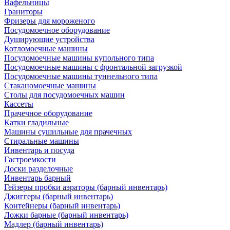
Вафельницы
Граниторы
Фризеры для мороженого
Посудомоечное оборудование
Душирующие устройства
Котломоечные машины
Посудомоечные машины купольного типа
Посудомоечные машины с фронтальной загрузкой
Посудомоечные машины туннельного типа
Стаканомоечные машины
Столы для посудомоечных машин
Кассеты
Прачечное оборудование
Катки гладильные
Машины сушильные для прачечных
Стиральные машины
Инвентарь и посуда
Гастроемкости
Доски разделочные
Инвентарь барный
Гейзеры пробки аэраторы (барный инвентарь)
Джиггеры (барный инвентарь)
Контейнеры (барный инвентарь)
Ложки барные (барный инвентарь)
Мадлер (барный инвентарь)