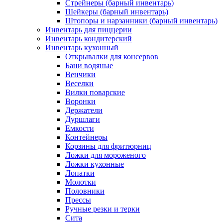
Стрейнеры (барный инвентарь)
Шейкеры (барный инвентарь)
Штопоры и нарзанники (барный инвентарь)
Инвентарь для пиццерии
Инвентарь кондитерский
Инвентарь кухонный
Открывалки для консервов
Бани водяные
Венчики
Веселки
Вилки поварские
Воронки
Держатели
Дуршлаги
Емкости
Контейнеры
Корзины для фритюрниц
Ложки для мороженого
Ложки кухонные
Лопатки
Молотки
Половники
Прессы
Ручные резки и терки
Сита