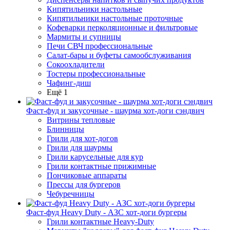
Кипятильники настольные
Кипятильники настольные проточные
Кофеварки перколяционные и фильтровые
Мармиты и супницы
Печи СВЧ профессиональные
Салат-бары и буфеты самообслуживания
Сокоохладители
Тостеры профессиональные
Чафинг-диш
Ещё 1
Фаст-фуд и закусочные - шаурма хот-доги сэндвич
Витрины тепловые
Блинницы
Грили для хот-догов
Грили для шаурмы
Грили карусельные для кур
Грили контактные прижимные
Пончиковые аппараты
Прессы для бургеров
Чебуречницы
Фаст-фуд Heavy Duty - АЗС хот-доги бургеры
Грили контактные Heavy-Duty