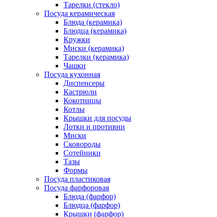
Тарелки (стекло)
Посуда керамическая
Блюда (керамика)
Блюдца (керамика)
Кружки
Миски (керамика)
Тарелки (керамика)
Чашки
Посуда кухонная
Диспенсеры
Кастрюли
Кокотницы
Котлы
Крышки для посуды
Лотки и противни
Миски
Сковороды
Сотейники
Тазы
Формы
Посуда пластиковая
Посуда фарфоровая
Блюда (фарфор)
Блюдца (фарфор)
Крышки (фарфор)