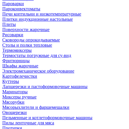
Пароварки
Пароконвектоматы
Печи коптильни и низкотемпературные
Плитки индукционные настольные
Плиты
Поверхности жарочные
Рисоварки
Сковороды опрокидываемые
Столы и полки тепловые
Термомиксеры
Термостаты погружные для су-вид
Фритюрницы
Шкафы жарочные
Электромеханическое оборудование
Картофелечистки
Куттеры
Лапшерезки и пастоформовочные машины
Маринаторы
Миксеры ручные
Мясорубки
Мясорыхлители и фаршемешалки
Овощерезки
Пельменные и котлетоформовочные машины
Пилы ленточные для мяса
Протирки