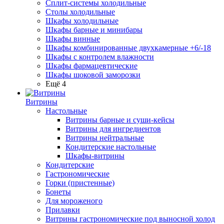
Сплит-системы холодильные
Столы холодильные
Шкафы холодильные
Шкафы барные и минибары
Шкафы винные
Шкафы комбинированные двухкамерные +6/-18
Шкафы с контролем влажности
Шкафы фармацевтические
Шкафы шоковой заморозки
Ещё 4
Витрины
Настольные
Витрины барные и суши-кейсы
Витрины для ингредиентов
Витрины нейтральные
Кондитерские настольные
Шкафы-витрины
Кондитерские
Гастрономические
Горки (пристенные)
Бонеты
Для мороженого
Прилавки
Витрины гастрономические под выносной холод