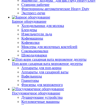
Мармиты-"холдеры" для фаст-фуд Heavy-Duty
Станции рабочие
Фритюрницы автоматические Heavy Duty
Экспресс-печи
Барное оборудование
Холодильники для молока
Блендеры
Измельчители льда
Кофемашины
Кофемолки
Миксеры для молочных коктейлей
Соковыжималки
Шоколадоварки
Поп-корн сахарная вата мороженое десерты
Аппараты для поп-корна
Аппараты для сахарной ваты
Вафельницы
Граниторы
Фризеры для мороженого
Посудомоечное оборудование
Душирующие устройства
Котломоечные машины