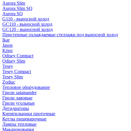
Aurora Slim
Aurora Slim SQ
Aurora SQ
G110 - выносной холод
GC110 - выносной холод
GC120 - выносной холод
Пристенные охлаждаемые стеллажи под выносной холод
Ikar
Jason
Krios
Odisey Compact
Odisey Slim
Tesey
Tesey Compact
Tesey Slim
Zodiac
Тепловое оборудование
Грили salamander
Грили лавовые
Грили угольные
Дегидраторы
Кипятильники проточные
Котлы пищеварочные
Лампы тепловые
Макароноварки