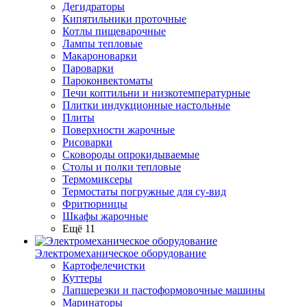
Дегидраторы
Кипятильники проточные
Котлы пищеварочные
Лампы тепловые
Макароноварки
Пароварки
Пароконвектоматы
Печи коптильни и низкотемпературные
Плитки индукционные настольные
Плиты
Поверхности жарочные
Рисоварки
Сковороды опрокидываемые
Столы и полки тепловые
Термомиксеры
Термостаты погружные для су-вид
Фритюрницы
Шкафы жарочные
Ещё 11
Электромеханическое оборудование
Картофелечистки
Куттеры
Лапшерезки и пастоформовочные машины
Маринаторы