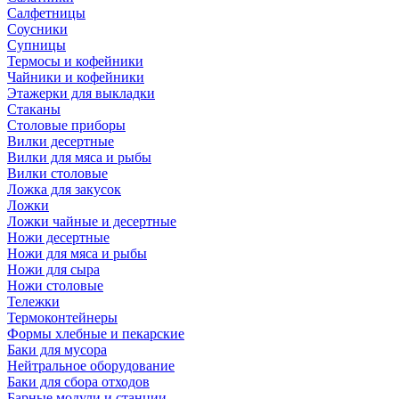
Салфетницы
Соусники
Супницы
Термосы и кофейники
Чайники и кофейники
Этажерки для выкладки
Стаканы
Столовые приборы
Вилки десертные
Вилки для мяса и рыбы
Вилки столовые
Ложка для закусок
Ложки
Ложки чайные и десертные
Ножи десертные
Ножи для мяса и рыбы
Ножи для сыра
Ножи столовые
Тележки
Термоконтейнеры
Формы хлебные и пекарские
Баки для мусора
Нейтральное оборудование
Баки для сбора отходов
Барные модули и станции