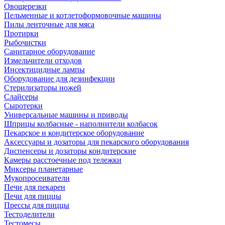
Овощерезки
Пельменные и котлетоформовочные машины
Пилы ленточные для мяса
Протирки
Рыбочистки
Санитарное оборудование
Измельчители отходов
Инсектицидные лампы
Оборудование для дезинфекции
Стерилизаторы ножей
Слайсеры
Сыротерки
Универсальные машины и приводы
Шприцы колбасные - наполнители колбасок
Пекарское и кондитерское оборудование
Аксессуары и дозаторы для пекарского оборудования
Диспенсеры и дозаторы кондитерские
Камеры расстоечные под тележки
Миксеры планетарные
Мукопросеиватели
Печи для пекарен
Печи для пиццы
Прессы для пиццы
Тестоделители
Тестомесы