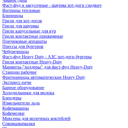
Чафинг-диш
Фаст-фуд и закусочные - шаурма хот-доги сэндвич
Витрины тепловые
Блинницы
Грили для хот-догов
Грили для шаурмы
Грили карусельные для кур
Грили контактные прижимные
Пончиковые аппараты
Прессы для бургеров
Чебуречницы
Фаст-фуд Heavy Duty - АЗС хот-доги бургеры
Грили контактные Heavy-Duty
Мармиты-"холдеры" для фаст-фуд Heavy-Duty
Станции рабочие
Фритюрницы автоматические Heavy Duty
Экспресс-печи
Барное оборудование
Холодильники для молока
Блендеры
Измельчители льда
Кофемашины
Кофемолки
Миксеры для молочных коктейлей
Соковыжималки