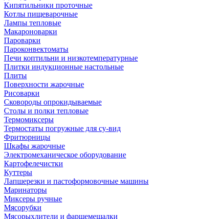
Кипятильники проточные
Котлы пищеварочные
Лампы тепловые
Макароноварки
Пароварки
Пароконвектоматы
Печи коптильни и низкотемпературные
Плитки индукционные настольные
Плиты
Поверхности жарочные
Рисоварки
Сковороды опрокидываемые
Столы и полки тепловые
Термомиксеры
Термостаты погружные для су-вид
Фритюрницы
Шкафы жарочные
Электромеханическое оборудование
Картофелечистки
Куттеры
Лапшерезки и пастоформовочные машины
Маринаторы
Миксеры ручные
Мясорубки
Мясорыхлители и фаршемешалки