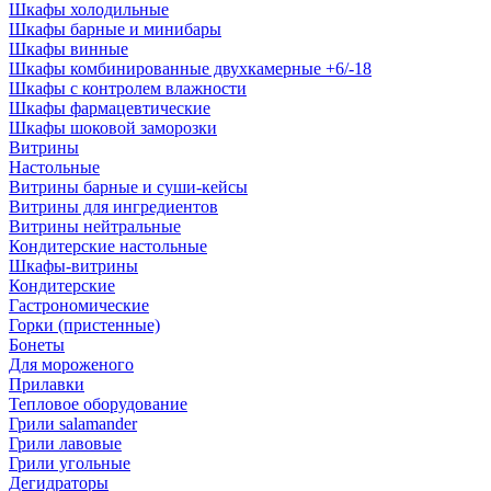
Шкафы холодильные
Шкафы барные и минибары
Шкафы винные
Шкафы комбинированные двухкамерные +6/-18
Шкафы с контролем влажности
Шкафы фармацевтические
Шкафы шоковой заморозки
Витрины
Настольные
Витрины барные и суши-кейсы
Витрины для ингредиентов
Витрины нейтральные
Кондитерские настольные
Шкафы-витрины
Кондитерские
Гастрономические
Горки (пристенные)
Бонеты
Для мороженого
Прилавки
Тепловое оборудование
Грили salamander
Грили лавовые
Грили угольные
Дегидраторы