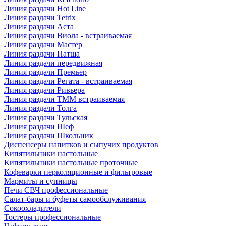
Линия раздачи Hot Line
Линия раздачи Tetrix
Линия раздачи Аста
Линия раздачи Виола - встраиваемая
Линия раздачи Мастер
Линия раздачи Патша
Линия раздачи передвижная
Линия раздачи Премьер
Линия раздачи Регата - встраиваемая
Линия раздачи Ривьера
Линия раздачи ТММ встраиваемая
Линия раздачи Толга
Линия раздачи Тульская
Линия раздачи Шеф
Линия раздачи Школьник
Диспенсеры напитков и сыпучих продуктов
Кипятильники настольные
Кипятильники настольные проточные
Кофеварки перколяционные и фильтровые
Мармиты и супницы
Печи СВЧ профессиональные
Салат-бары и буфеты самообслуживания
Сокоохладители
Тостеры профессиональные