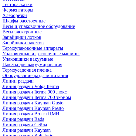
Тестораскатки
Ферментаторы
Хлеборезки
Шкафы расстоечные
Весы и упаковочное оборудование
Весы электронные
Запайщики лотков
Запайщики пакетов
Термоупаковочные аппараты
Упаковочные и фасовочные машины
Упаковщики вакуумные
Пакеты для вакуумирования
Термоусадочная пленка
Оборудование раздачи питания
Линии раздачи
Линия раздачи Volga Iterma
Линия раздачи Iterma 900 люкс
Линия раздачи Iterma 700 эконом
Линия раздачи Kayman Gusto
Линия раздачи Kayman Presto
Линия раздачи Волга ЦМИ
Линия раздачи Rada
Линия раздачи Сейла
Линия раздачи Kayman
Линия раздачи Refettorio