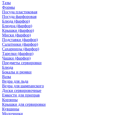
Тазы
Формы
Посуда пластиковая
Посуда фарфоровая
Блюда (фарфор)
Блюдца (фарфор)
Крышки (фарфор)
Миски (фарфор)
Подставки (фарфор)
Салатники (фарфор)
Сахарницы (фарфор)
Тарелки (фарфор)
Чашки (фарфор)
Предметы сервировки
Блюда
Бокалы и рюмки
Вазы
Ведра для льда
Ведра для шампанского
Доски сервировочные
Емкости для приправ
Корзины
Крышки для сервировки
Кувшины
Молочники