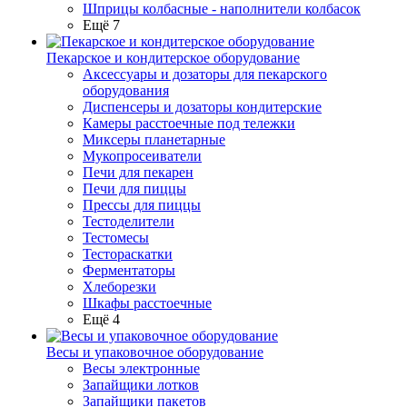
Шприцы колбасные - наполнители колбасок
Ещё 7
Пекарское и кондитерское оборудование
Аксессуары и дозаторы для пекарского
оборудования
Диспенсеры и дозаторы кондитерские
Камеры расстоечные под тележки
Миксеры планетарные
Мукопросеиватели
Печи для пекарен
Печи для пиццы
Прессы для пиццы
Тестоделители
Тестомесы
Тестораскатки
Ферментаторы
Хлеборезки
Шкафы расстоечные
Ещё 4
Весы и упаковочное оборудование
Весы электронные
Запайщики лотков
Запайщики пакетов