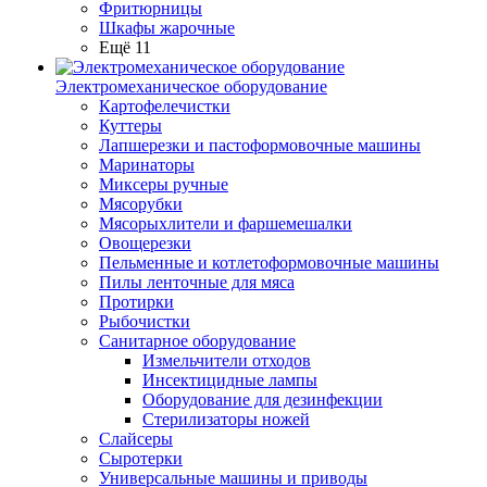
Фритюрницы
Шкафы жарочные
Ещё 11
Электромеханическое оборудование
Картофелечистки
Куттеры
Лапшерезки и пастоформовочные машины
Маринаторы
Миксеры ручные
Мясорубки
Мясорыхлители и фаршемешалки
Овощерезки
Пельменные и котлетоформовочные машины
Пилы ленточные для мяса
Протирки
Рыбочистки
Санитарное оборудование
Измельчители отходов
Инсектицидные лампы
Оборудование для дезинфекции
Стерилизаторы ножей
Слайсеры
Сыротерки
Универсальные машины и приводы