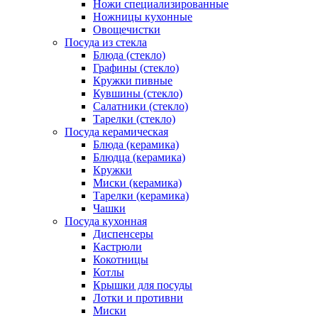
Ножи специализированные
Ножницы кухонные
Овощечистки
Посуда из стекла
Блюда (стекло)
Графины (стекло)
Кружки пивные
Кувшины (стекло)
Салатники (стекло)
Тарелки (стекло)
Посуда керамическая
Блюда (керамика)
Блюдца (керамика)
Кружки
Миски (керамика)
Тарелки (керамика)
Чашки
Посуда кухонная
Диспенсеры
Кастрюли
Кокотницы
Котлы
Крышки для посуды
Лотки и противни
Миски