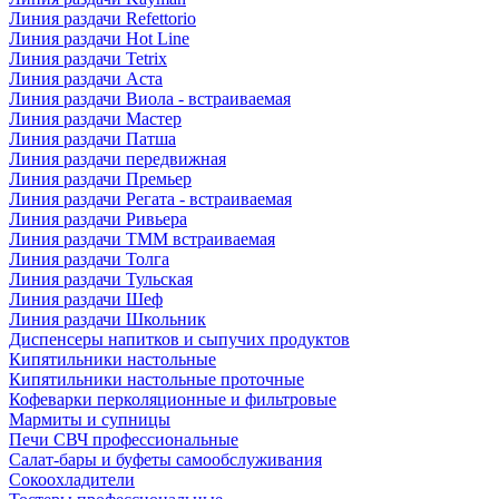
Линия раздачи Refettorio
Линия раздачи Hot Line
Линия раздачи Tetrix
Линия раздачи Аста
Линия раздачи Виола - встраиваемая
Линия раздачи Мастер
Линия раздачи Патша
Линия раздачи передвижная
Линия раздачи Премьер
Линия раздачи Регата - встраиваемая
Линия раздачи Ривьера
Линия раздачи ТММ встраиваемая
Линия раздачи Толга
Линия раздачи Тульская
Линия раздачи Шеф
Линия раздачи Школьник
Диспенсеры напитков и сыпучих продуктов
Кипятильники настольные
Кипятильники настольные проточные
Кофеварки перколяционные и фильтровые
Мармиты и супницы
Печи СВЧ профессиональные
Салат-бары и буфеты самообслуживания
Сокоохладители