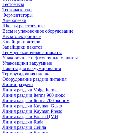
Тестомесы
Тестораскатки
Ферментаторы
Хлеборезки
Шкафы расстоечные
Весы и упаковочное оборудование
Весы электронные
Запайщики лотков
Запайщики пакетов
Термоупаковочные аппараты
Упаковочные и фасовочные машины
Упаковщики вакуумные
Пакеты для вакуумирования
Термоусадочная пленка
Оборудование раздачи питания
Линии раздачи
Линия раздачи Volga Iterma
Линия раздачи Iterma 900 люкс
Линия раздачи Iterma 700 эконом
Линия раздачи Kayman Gusto
Линия раздачи Kayman Presto
Линия раздачи Волга ЦМИ
Линия раздачи Rada
Линия раздачи Сейла
Линия раздачи Kayman