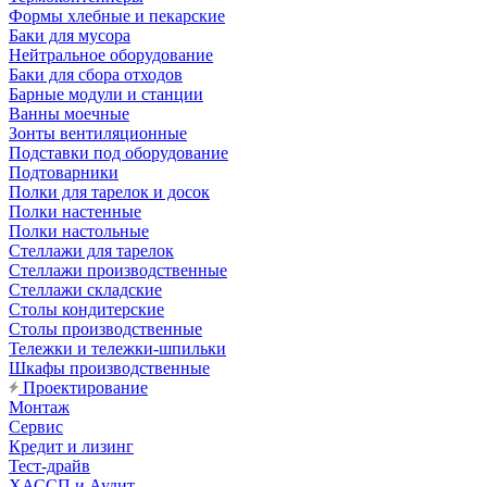
Формы хлебные и пекарские
Баки для мусора
Нейтральное оборудование
Баки для сбора отходов
Барные модули и станции
Ванны моечные
Зонты вентиляционные
Подставки под оборудование
Подтоварники
Полки для тарелок и досок
Полки настенные
Полки настольные
Стеллажи для тарелок
Стеллажи производственные
Стеллажи складские
Столы кондитерские
Столы производственные
Тележки и тележки-шпильки
Шкафы производственные
Проектирование
Монтаж
Сервис
Кредит и лизинг
Тест-драйв
ХАССП и Аудит