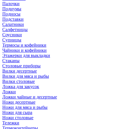
Палочки
Подиумы
Подносы
Подставки
Салатники
Салфетницы
Соусники
Супницы
Термосы и кофейники
Чайники и кофейники
Этажерки для выкладки
Стаканы
Столовые приборы
Вилки десертные
Вилки для мяса и рыбы
Вилки столовые
Ложка для закусок
Ложки
Ложки чайные и десертные
Ножи десертные
Ножи для мяса и рыбы
Ножи для сыра
Ножи столовые
Тележки
Термоконтейнеры