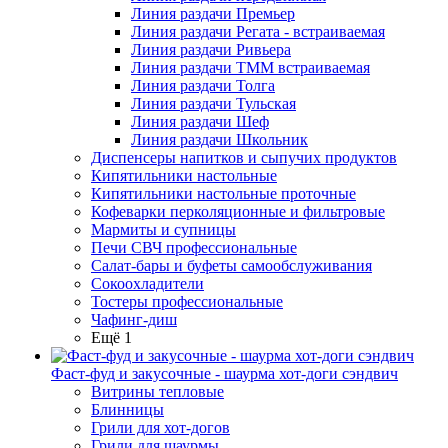
Линия раздачи Премьер
Линия раздачи Регата - встраиваемая
Линия раздачи Ривьера
Линия раздачи ТММ встраиваемая
Линия раздачи Толга
Линия раздачи Тульская
Линия раздачи Шеф
Линия раздачи Школьник
Диспенсеры напитков и сыпучих продуктов
Кипятильники настольные
Кипятильники настольные проточные
Кофеварки перколяционные и фильтровые
Мармиты и супницы
Печи СВЧ профессиональные
Салат-бары и буфеты самообслуживания
Сокоохладители
Тостеры профессиональные
Чафинг-диш
Ещё 1
Фаст-фуд и закусочные - шаурма хот-доги сэндвич
Витрины тепловые
Блинницы
Грили для хот-догов
Грили для шаурмы