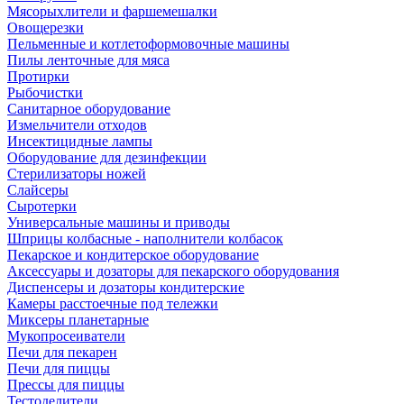
Мясорыхлители и фаршемешалки
Овощерезки
Пельменные и котлетоформовочные машины
Пилы ленточные для мяса
Протирки
Рыбочистки
Санитарное оборудование
Измельчители отходов
Инсектицидные лампы
Оборудование для дезинфекции
Стерилизаторы ножей
Слайсеры
Сыротерки
Универсальные машины и приводы
Шприцы колбасные - наполнители колбасок
Пекарское и кондитерское оборудование
Аксессуары и дозаторы для пекарского оборудования
Диспенсеры и дозаторы кондитерские
Камеры расстоечные под тележки
Миксеры планетарные
Мукопросеиватели
Печи для пекарен
Печи для пиццы
Прессы для пиццы
Тестоделители