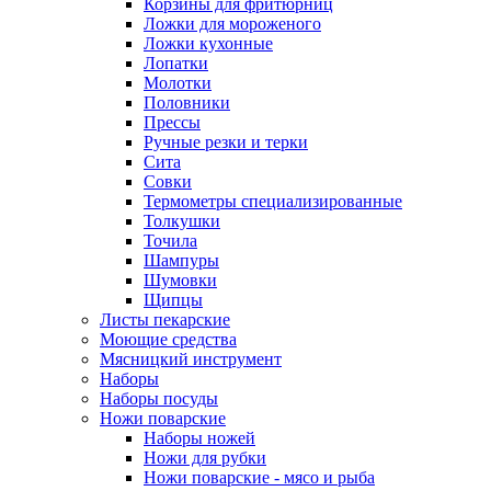
Корзины для фритюрниц
Ложки для мороженого
Ложки кухонные
Лопатки
Молотки
Половники
Прессы
Ручные резки и терки
Сита
Совки
Термометры специализированные
Толкушки
Точила
Шампуры
Шумовки
Щипцы
Листы пекарские
Моющие средства
Мясницкий инструмент
Наборы
Наборы посуды
Ножи поварские
Наборы ножей
Ножи для рубки
Ножи поварские - мясо и рыба