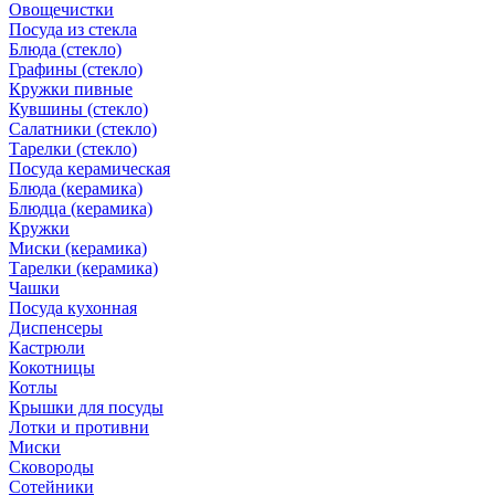
Овощечистки
Посуда из стекла
Блюда (стекло)
Графины (стекло)
Кружки пивные
Кувшины (стекло)
Салатники (стекло)
Тарелки (стекло)
Посуда керамическая
Блюда (керамика)
Блюдца (керамика)
Кружки
Миски (керамика)
Тарелки (керамика)
Чашки
Посуда кухонная
Диспенсеры
Кастрюли
Кокотницы
Котлы
Крышки для посуды
Лотки и противни
Миски
Сковороды
Сотейники