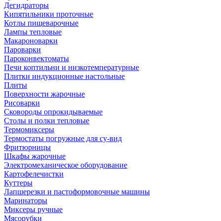
Дегидраторы
Кипятильники проточные
Котлы пищеварочные
Лампы тепловые
Макароноварки
Пароварки
Пароконвектоматы
Печи коптильни и низкотемпературные
Плитки индукционные настольные
Плиты
Поверхности жарочные
Рисоварки
Сковороды опрокидываемые
Столы и полки тепловые
Термомиксеры
Термостаты погружные для су-вид
Фритюрницы
Шкафы жарочные
Электромеханическое оборудование
Картофелечистки
Куттеры
Лапшерезки и пастоформовочные машины
Маринаторы
Миксеры ручные
Мясорубки