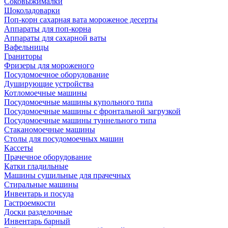
Соковыжималки
Шоколадоварки
Поп-корн сахарная вата мороженое десерты
Аппараты для поп-корна
Аппараты для сахарной ваты
Вафельницы
Граниторы
Фризеры для мороженого
Посудомоечное оборудование
Душирующие устройства
Котломоечные машины
Посудомоечные машины купольного типа
Посудомоечные машины с фронтальной загрузкой
Посудомоечные машины туннельного типа
Стаканомоечные машины
Столы для посудомоечных машин
Кассеты
Прачечное оборудование
Катки гладильные
Машины сушильные для прачечных
Стиральные машины
Инвентарь и посуда
Гастроемкости
Доски разделочные
Инвентарь барный