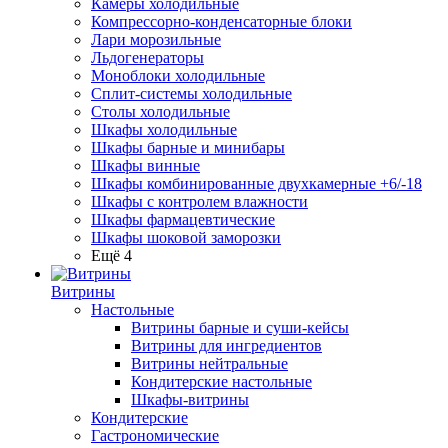
Камеры холодильные
Компрессорно-конденсаторные блоки
Лари морозильные
Льдогенераторы
Моноблоки холодильные
Сплит-системы холодильные
Столы холодильные
Шкафы холодильные
Шкафы барные и минибары
Шкафы винные
Шкафы комбинированные двухкамерные +6/-18
Шкафы с контролем влажности
Шкафы фармацевтические
Шкафы шоковой заморозки
Ещё 4
Витрины
Настольные
Витрины барные и суши-кейсы
Витрины для ингредиентов
Витрины нейтральные
Кондитерские настольные
Шкафы-витрины
Кондитерские
Гастрономические