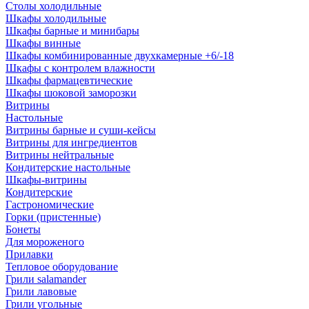
Столы холодильные
Шкафы холодильные
Шкафы барные и минибары
Шкафы винные
Шкафы комбинированные двухкамерные +6/-18
Шкафы с контролем влажности
Шкафы фармацевтические
Шкафы шоковой заморозки
Витрины
Настольные
Витрины барные и суши-кейсы
Витрины для ингредиентов
Витрины нейтральные
Кондитерские настольные
Шкафы-витрины
Кондитерские
Гастрономические
Горки (пристенные)
Бонеты
Для мороженого
Прилавки
Тепловое оборудование
Грили salamander
Грили лавовые
Грили угольные