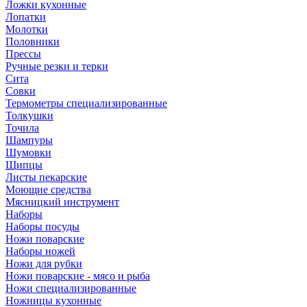
Ложки кухонные
Лопатки
Молотки
Половники
Прессы
Ручные резки и терки
Сита
Совки
Термометры специализированные
Толкушки
Точила
Шампуры
Шумовки
Щипцы
Листы пекарские
Моющие средства
Мясницкий инструмент
Наборы
Наборы посуды
Ножи поварские
Наборы ножей
Ножи для рубки
Ножи поварские - мясо и рыба
Ножи специализированные
Ножницы кухонные