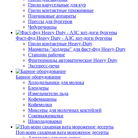
Грили карусельные для кур
Грили контактные прижимные
Пончиковые аппараты
Прессы для бургеров
Чебуречницы
Фаст-фуд Heavy Duty - АЗС хот-доги бургеры
Грили контактные Heavy-Duty
Мармиты-"холдеры" для фаст-фуд Heavy-Duty
Станции рабочие
Фритюрницы автоматические Heavy Duty
Экспресс-печи
Барное оборудование
Холодильники для молока
Блендеры
Измельчители льда
Кофемашины
Кофемолки
Миксеры для молочных коктейлей
Соковыжималки
Шоколадоварки
Поп-корн сахарная вата мороженое десерты
Аппараты для поп-корна