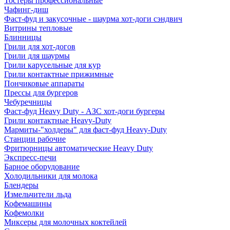
Тостеры профессиональные
Чафинг-диш
Фаст-фуд и закусочные - шаурма хот-доги сэндвич
Витрины тепловые
Блинницы
Грили для хот-догов
Грили для шаурмы
Грили карусельные для кур
Грили контактные прижимные
Пончиковые аппараты
Прессы для бургеров
Чебуречницы
Фаст-фуд Heavy Duty - АЗС хот-доги бургеры
Грили контактные Heavy-Duty
Мармиты-"холдеры" для фаст-фуд Heavy-Duty
Станции рабочие
Фритюрницы автоматические Heavy Duty
Экспресс-печи
Барное оборудование
Холодильники для молока
Блендеры
Измельчители льда
Кофемашины
Кофемолки
Миксеры для молочных коктейлей