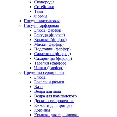
Сковороды
Сотейники
Тазы
Формы
Посуда пластиковая
Посуда фарфоровая
Блюда (фарфор)
Блюдца (фарфор)
Крышки (фарфор)
Миски (фарфор)
Подставки (фарфор)
Салатники (фарфор)
Сахарницы (фарфор)
Тарелки (фарфор)
Чашки (фарфор)
Предметы сервировки
Блюда
Бокалы и рюмки
Вазы
Ведра для льда
Ведра для шампанского
Доски сервировочные
Емкости для приправ
Корзины
Крышки для сервировки