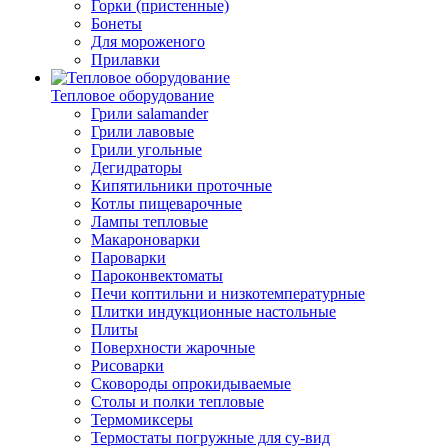
Горки (пристенные)
Бонеты
Для мороженого
Прилавки
Тепловое оборудование
Грили salamander
Грили лавовые
Грили угольные
Дегидраторы
Кипятильники проточные
Котлы пищеварочные
Лампы тепловые
Макароноварки
Пароварки
Пароконвектоматы
Печи коптильни и низкотемпературные
Плитки индукционные настольные
Плиты
Поверхности жарочные
Рисоварки
Сковороды опрокидываемые
Столы и полки тепловые
Термомиксеры
Термостаты погружные для су-вид