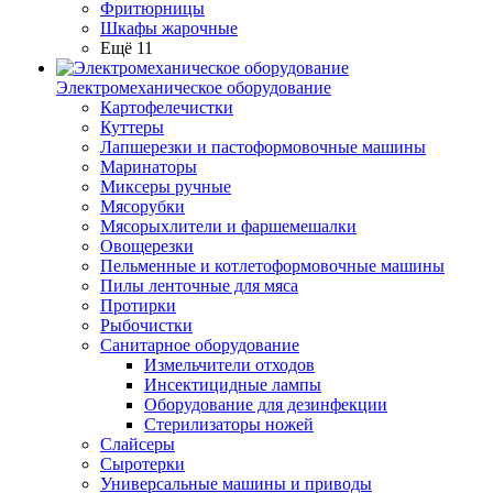
Фритюрницы
Шкафы жарочные
Ещё 11
Электромеханическое оборудование
Картофелечистки
Куттеры
Лапшерезки и пастоформовочные машины
Маринаторы
Миксеры ручные
Мясорубки
Мясорыхлители и фаршемешалки
Овощерезки
Пельменные и котлетоформовочные машины
Пилы ленточные для мяса
Протирки
Рыбочистки
Санитарное оборудование
Измельчители отходов
Инсектицидные лампы
Оборудование для дезинфекции
Стерилизаторы ножей
Слайсеры
Сыротерки
Универсальные машины и приводы