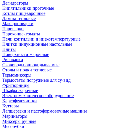
Дегидраторы
Кипятильники проточные
Котлы пищеварочные
Лампы тепловые
Макароноварки
Пароварки
Пароконвектоматы
Печи коптильни и низкотемпературные
Плитки индукционные настольные
Плиты
Поверхности жарочные
Рисоварки
Сковороды опрокидываемые
Столы и полки тепловые
Термомиксеры
Термостаты погружные для су-вид
Фритюрницы
Шкафы жарочные
Электромеханическое оборудование
Картофелечистки
Куттеры
Лапшерезки и пастоформовочные машины
Маринаторы
Миксеры ручные
Мясорубки