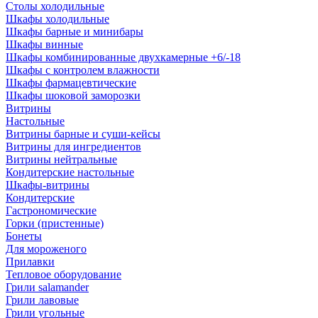
Столы холодильные
Шкафы холодильные
Шкафы барные и минибары
Шкафы винные
Шкафы комбинированные двухкамерные +6/-18
Шкафы с контролем влажности
Шкафы фармацевтические
Шкафы шоковой заморозки
Витрины
Настольные
Витрины барные и суши-кейсы
Витрины для ингредиентов
Витрины нейтральные
Кондитерские настольные
Шкафы-витрины
Кондитерские
Гастрономические
Горки (пристенные)
Бонеты
Для мороженого
Прилавки
Тепловое оборудование
Грили salamander
Грили лавовые
Грили угольные