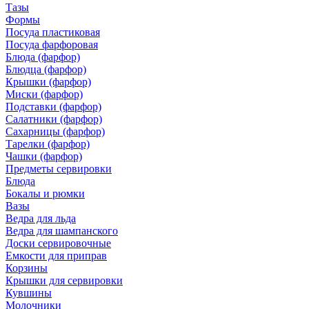
Тазы
Формы
Посуда пластиковая
Посуда фарфоровая
Блюда (фарфор)
Блюдца (фарфор)
Крышки (фарфор)
Миски (фарфор)
Подставки (фарфор)
Салатники (фарфор)
Сахарницы (фарфор)
Тарелки (фарфор)
Чашки (фарфор)
Предметы сервировки
Блюда
Бокалы и рюмки
Вазы
Ведра для льда
Ведра для шампанского
Доски сервировочные
Емкости для приправ
Корзины
Крышки для сервировки
Кувшины
Молочники