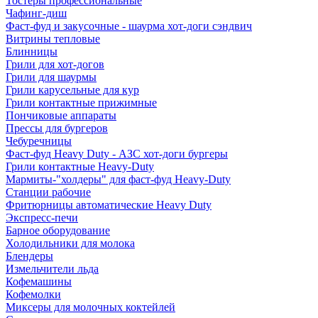
Тостеры профессиональные
Чафинг-диш
Фаст-фуд и закусочные - шаурма хот-доги сэндвич
Витрины тепловые
Блинницы
Грили для хот-догов
Грили для шаурмы
Грили карусельные для кур
Грили контактные прижимные
Пончиковые аппараты
Прессы для бургеров
Чебуречницы
Фаст-фуд Heavy Duty - АЗС хот-доги бургеры
Грили контактные Heavy-Duty
Мармиты-"холдеры" для фаст-фуд Heavy-Duty
Станции рабочие
Фритюрницы автоматические Heavy Duty
Экспресс-печи
Барное оборудование
Холодильники для молока
Блендеры
Измельчители льда
Кофемашины
Кофемолки
Миксеры для молочных коктейлей