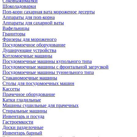
Соковыжималки
Шоколадоварки
Поп-корн сахарная вата мороженое десерты
Аппараты для поп-корна
Аппараты для сахарной ваты
Вафельницы
Граниторы
Фризеры для мороженого
Посудомоечное оборудование
Душирующие устройства
Котломоечные машины
Посудомоечные машины купольного типа
Посудомоечные машины с фронтальной загрузкой
Посудомоечные машины туннельного типа
Стаканомоечные машины
Столы для посудомоечных машин
Кассеты
Прачечное оборудование
Катки гладильные
Машины сушильные для прачечных
Стиральные машины
Инвентарь и посуда
Гастроемкости
Доски разделочные
Инвентарь барный