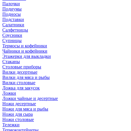
Палочки
Подиумы
Подносы
Подставки
Салатники
Салфетницы
Соусники
Супницы
Термосы и кофейники
Чайники и кофейники
Этажерки для выкладки
Стаканы
Столовые приборы
Вилки десертные
Вилки для мяса и рыбы
Вилки столовые
Ложка для закусок
Ложки
Ложки чайные и десертные
Ножи десертные
Ножи для мяса и рыбы
Ножи для сыра
Ножи столовые
Тележки
Термоконтейнеры