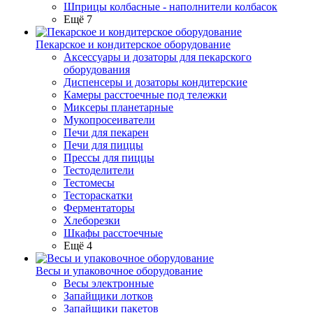
Шприцы колбасные - наполнители колбасок
Ещё 7
Пекарское и кондитерское оборудование
Аксессуары и дозаторы для пекарского
оборудования
Диспенсеры и дозаторы кондитерские
Камеры расстоечные под тележки
Миксеры планетарные
Мукопросеиватели
Печи для пекарен
Печи для пиццы
Прессы для пиццы
Тестоделители
Тестомесы
Тестораскатки
Ферментаторы
Хлеборезки
Шкафы расстоечные
Ещё 4
Весы и упаковочное оборудование
Весы электронные
Запайщики лотков
Запайщики пакетов