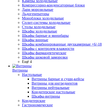
Камеры холодильные
Компрессорно-конденсаторные блоки
Лари морозильные
Льдогенераторы
Моноблоки холодильные
Сплит-системы холодильные
Столы холодильные
Шкафы холодильные
Шкафы барные и минибары
Шкафы винные
Шкафы комбинированные двухкамерные +6/-18
Шкафы с контролем влажности
Шкафы фармацевтические
Шкафы шоковой заморозки
Ещё 4
Витрины
Настольные
Витрины барные и суши-кейсы
Витрины для ингредиентов
Витрины нейтральные
Кондитерские настольные
Шкафы-витрины
Кондитерские
Гастрономические