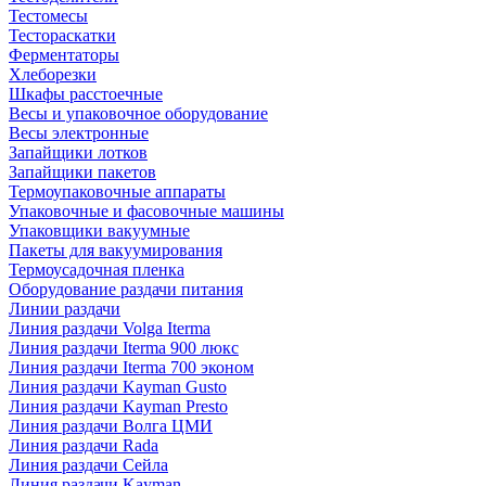
Тестомесы
Тестораскатки
Ферментаторы
Хлеборезки
Шкафы расстоечные
Весы и упаковочное оборудование
Весы электронные
Запайщики лотков
Запайщики пакетов
Термоупаковочные аппараты
Упаковочные и фасовочные машины
Упаковщики вакуумные
Пакеты для вакуумирования
Термоусадочная пленка
Оборудование раздачи питания
Линии раздачи
Линия раздачи Volga Iterma
Линия раздачи Iterma 900 люкс
Линия раздачи Iterma 700 эконом
Линия раздачи Kayman Gusto
Линия раздачи Kayman Presto
Линия раздачи Волга ЦМИ
Линия раздачи Rada
Линия раздачи Сейла
Линия раздачи Kayman