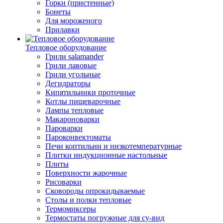
Горки (пристенные)
Бонеты
Для мороженого
Прилавки
Тепловое оборудование
Грили salamander
Грили лавовые
Грили угольные
Дегидраторы
Кипятильники проточные
Котлы пищеварочные
Лампы тепловые
Макароноварки
Пароварки
Пароконвектоматы
Печи коптильни и низкотемпературные
Плитки индукционные настольные
Плиты
Поверхности жарочные
Рисоварки
Сковороды опрокидываемые
Столы и полки тепловые
Термомиксеры
Термостаты погружные для су-вид