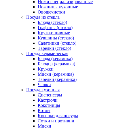
Ножи специализированные
Ножницы кухонные
Овощечистки
Посуда из стекла
Блюда (стекло)
Графины (стекло)
Кружки пивные
Кувшины (стекло)
Салатники (стекло)
Тарелки (стекло)
Посуда керамическая
Блюда (керамика)
Блюдца (керамика)
Кружки
Миски (керамика)
Тарелки (керамика)
Чашки
Посуда кухонная
Диспенсеры
Кастрюли
Кокотницы
Котлы
Крышки для посуды
Лотки и противни
Миски