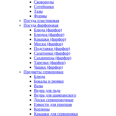
Сковороды
Сотейники
Тазы
Формы
Посуда пластиковая
Посуда фарфоровая
Блюда (фарфор)
Блюдца (фарфор)
Крышки (фарфор)
Миски (фарфор)
Подставки (фарфор)
Салатники (фарфор)
Сахарницы (фарфор)
Тарелки (фарфор)
Чашки (фарфор)
Предметы сервировки
Блюда
Бокалы и рюмки
Вазы
Ведра для льда
Ведра для шампанского
Доски сервировочные
Емкости для приправ
Корзины
Крышки для сервировки