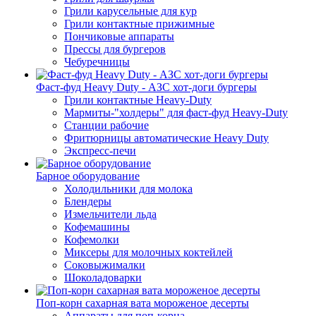
Грили карусельные для кур
Грили контактные прижимные
Пончиковые аппараты
Прессы для бургеров
Чебуречницы
Фаст-фуд Heavy Duty - АЗС хот-доги бургеры
Грили контактные Heavy-Duty
Мармиты-"холдеры" для фаст-фуд Heavy-Duty
Станции рабочие
Фритюрницы автоматические Heavy Duty
Экспресс-печи
Барное оборудование
Холодильники для молока
Блендеры
Измельчители льда
Кофемашины
Кофемолки
Миксеры для молочных коктейлей
Соковыжималки
Шоколадоварки
Поп-корн сахарная вата мороженое десерты
Аппараты для поп-корна