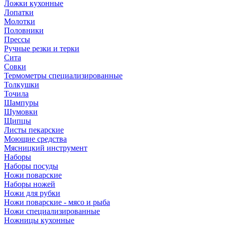
Ложки кухонные
Лопатки
Молотки
Половники
Прессы
Ручные резки и терки
Сита
Совки
Термометры специализированные
Толкушки
Точила
Шампуры
Шумовки
Щипцы
Листы пекарские
Моющие средства
Мясницкий инструмент
Наборы
Наборы посуды
Ножи поварские
Наборы ножей
Ножи для рубки
Ножи поварские - мясо и рыба
Ножи специализированные
Ножницы кухонные