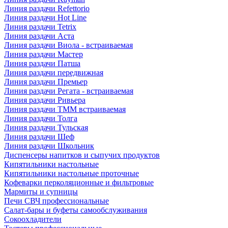
Линия раздачи Refettorio
Линия раздачи Hot Line
Линия раздачи Tetrix
Линия раздачи Аста
Линия раздачи Виола - встраиваемая
Линия раздачи Мастер
Линия раздачи Патша
Линия раздачи передвижная
Линия раздачи Премьер
Линия раздачи Регата - встраиваемая
Линия раздачи Ривьера
Линия раздачи ТММ встраиваемая
Линия раздачи Толга
Линия раздачи Тульская
Линия раздачи Шеф
Линия раздачи Школьник
Диспенсеры напитков и сыпучих продуктов
Кипятильники настольные
Кипятильники настольные проточные
Кофеварки перколяционные и фильтровые
Мармиты и супницы
Печи СВЧ профессиональные
Салат-бары и буфеты самообслуживания
Сокоохладители