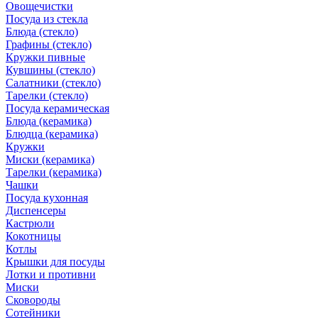
Овощечистки
Посуда из стекла
Блюда (стекло)
Графины (стекло)
Кружки пивные
Кувшины (стекло)
Салатники (стекло)
Тарелки (стекло)
Посуда керамическая
Блюда (керамика)
Блюдца (керамика)
Кружки
Миски (керамика)
Тарелки (керамика)
Чашки
Посуда кухонная
Диспенсеры
Кастрюли
Кокотницы
Котлы
Крышки для посуды
Лотки и противни
Миски
Сковороды
Сотейники