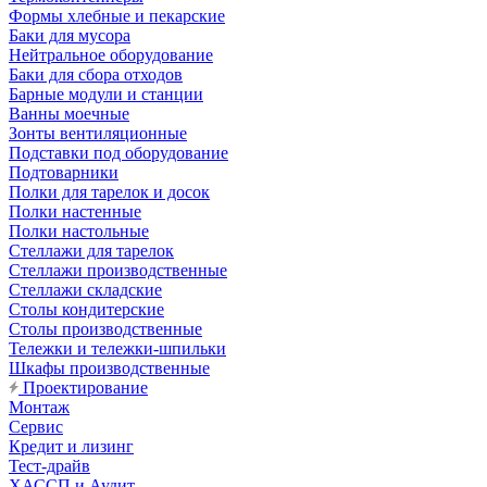
Формы хлебные и пекарские
Баки для мусора
Нейтральное оборудование
Баки для сбора отходов
Барные модули и станции
Ванны моечные
Зонты вентиляционные
Подставки под оборудование
Подтоварники
Полки для тарелок и досок
Полки настенные
Полки настольные
Стеллажи для тарелок
Стеллажи производственные
Стеллажи складские
Столы кондитерские
Столы производственные
Тележки и тележки-шпильки
Шкафы производственные
Проектирование
Монтаж
Сервис
Кредит и лизинг
Тест-драйв
ХАССП и Аудит