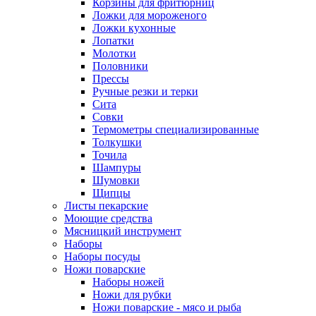
Корзины для фритюрниц
Ложки для мороженого
Ложки кухонные
Лопатки
Молотки
Половники
Прессы
Ручные резки и терки
Сита
Совки
Термометры специализированные
Толкушки
Точила
Шампуры
Шумовки
Щипцы
Листы пекарские
Моющие средства
Мясницкий инструмент
Наборы
Наборы посуды
Ножи поварские
Наборы ножей
Ножи для рубки
Ножи поварские - мясо и рыба