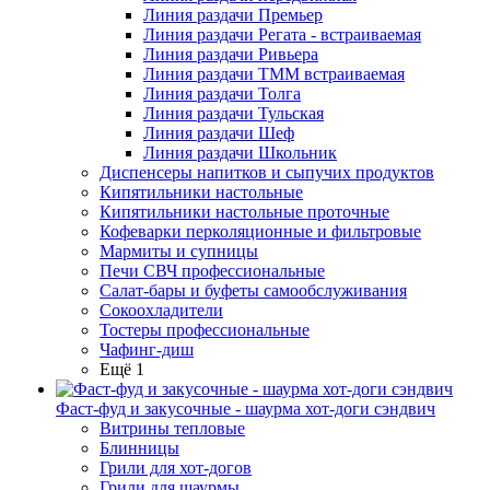
Линия раздачи Премьер
Линия раздачи Регата - встраиваемая
Линия раздачи Ривьера
Линия раздачи ТММ встраиваемая
Линия раздачи Толга
Линия раздачи Тульская
Линия раздачи Шеф
Линия раздачи Школьник
Диспенсеры напитков и сыпучих продуктов
Кипятильники настольные
Кипятильники настольные проточные
Кофеварки перколяционные и фильтровые
Мармиты и супницы
Печи СВЧ профессиональные
Салат-бары и буфеты самообслуживания
Сокоохладители
Тостеры профессиональные
Чафинг-диш
Ещё 1
Фаст-фуд и закусочные - шаурма хот-доги сэндвич
Витрины тепловые
Блинницы
Грили для хот-догов
Грили для шаурмы