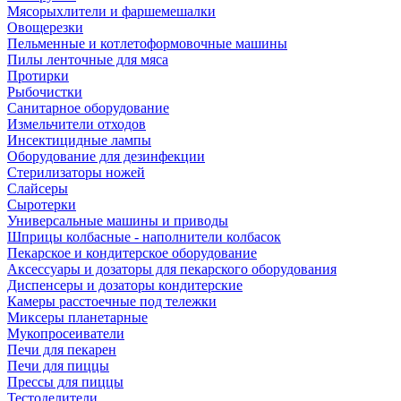
Мясорыхлители и фаршемешалки
Овощерезки
Пельменные и котлетоформовочные машины
Пилы ленточные для мяса
Протирки
Рыбочистки
Санитарное оборудование
Измельчители отходов
Инсектицидные лампы
Оборудование для дезинфекции
Стерилизаторы ножей
Слайсеры
Сыротерки
Универсальные машины и приводы
Шприцы колбасные - наполнители колбасок
Пекарское и кондитерское оборудование
Аксессуары и дозаторы для пекарского оборудования
Диспенсеры и дозаторы кондитерские
Камеры расстоечные под тележки
Миксеры планетарные
Мукопросеиватели
Печи для пекарен
Печи для пиццы
Прессы для пиццы
Тестоделители