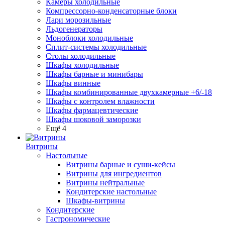
Камеры холодильные
Компрессорно-конденсаторные блоки
Лари морозильные
Льдогенераторы
Моноблоки холодильные
Сплит-системы холодильные
Столы холодильные
Шкафы холодильные
Шкафы барные и минибары
Шкафы винные
Шкафы комбинированные двухкамерные +6/-18
Шкафы с контролем влажности
Шкафы фармацевтические
Шкафы шоковой заморозки
Ещё 4
Витрины
Настольные
Витрины барные и суши-кейсы
Витрины для ингредиентов
Витрины нейтральные
Кондитерские настольные
Шкафы-витрины
Кондитерские
Гастрономические