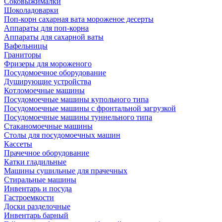
Соковыжималки
Шоколадоварки
Поп-корн сахарная вата мороженое десерты
Аппараты для поп-корна
Аппараты для сахарной ваты
Вафельницы
Граниторы
Фризеры для мороженого
Посудомоечное оборудование
Душирующие устройства
Котломоечные машины
Посудомоечные машины купольного типа
Посудомоечные машины с фронтальной загрузкой
Посудомоечные машины туннельного типа
Стаканомоечные машины
Столы для посудомоечных машин
Кассеты
Прачечное оборудование
Катки гладильные
Машины сушильные для прачечных
Стиральные машины
Инвентарь и посуда
Гастроемкости
Доски разделочные
Инвентарь барный