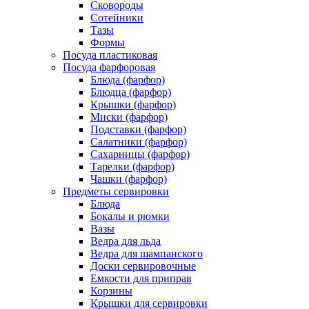
Сковороды
Сотейники
Тазы
Формы
Посуда пластиковая
Посуда фарфоровая
Блюда (фарфор)
Блюдца (фарфор)
Крышки (фарфор)
Миски (фарфор)
Подставки (фарфор)
Салатники (фарфор)
Сахарницы (фарфор)
Тарелки (фарфор)
Чашки (фарфор)
Предметы сервировки
Блюда
Бокалы и рюмки
Вазы
Ведра для льда
Ведра для шампанского
Доски сервировочные
Емкости для приправ
Корзины
Крышки для сервировки