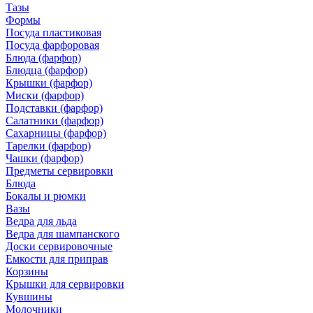
Тазы
Формы
Посуда пластиковая
Посуда фарфоровая
Блюда (фарфор)
Блюдца (фарфор)
Крышки (фарфор)
Миски (фарфор)
Подставки (фарфор)
Салатники (фарфор)
Сахарницы (фарфор)
Тарелки (фарфор)
Чашки (фарфор)
Предметы сервировки
Блюда
Бокалы и рюмки
Вазы
Ведра для льда
Ведра для шампанского
Доски сервировочные
Емкости для приправ
Корзины
Крышки для сервировки
Кувшины
Молочники