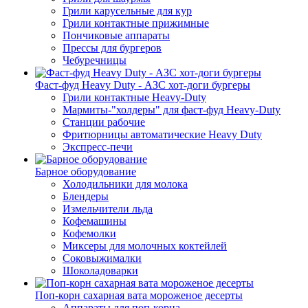
Грили карусельные для кур
Грили контактные прижимные
Пончиковые аппараты
Прессы для бургеров
Чебуречницы
Фаст-фуд Heavy Duty - АЗС хот-доги бургеры
Грили контактные Heavy-Duty
Мармиты-"холдеры" для фаст-фуд Heavy-Duty
Станции рабочие
Фритюрницы автоматические Heavy Duty
Экспресс-печи
Барное оборудование
Холодильники для молока
Блендеры
Измельчители льда
Кофемашины
Кофемолки
Миксеры для молочных коктейлей
Соковыжималки
Шоколадоварки
Поп-корн сахарная вата мороженое десерты
Аппараты для поп-корна