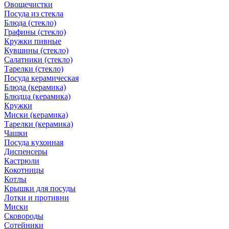
Овощечистки
Посуда из стекла
Блюда (стекло)
Графины (стекло)
Кружки пивные
Кувшины (стекло)
Салатники (стекло)
Тарелки (стекло)
Посуда керамическая
Блюда (керамика)
Блюдца (керамика)
Кружки
Миски (керамика)
Тарелки (керамика)
Чашки
Посуда кухонная
Диспенсеры
Кастрюли
Кокотницы
Котлы
Крышки для посуды
Лотки и противни
Миски
Сковороды
Сотейники