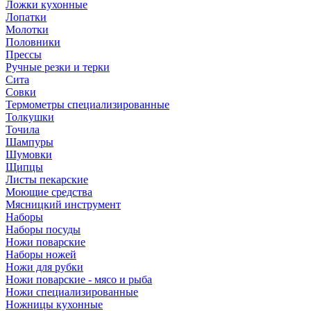
Ложки кухонные
Лопатки
Молотки
Половники
Прессы
Ручные резки и терки
Сита
Совки
Термометры специализированные
Толкушки
Точила
Шампуры
Шумовки
Щипцы
Листы пекарские
Моющие средства
Мясницкий инструмент
Наборы
Наборы посуды
Ножи поварские
Наборы ножей
Ножи для рубки
Ножи поварские - мясо и рыба
Ножи специализированные
Ножницы кухонные