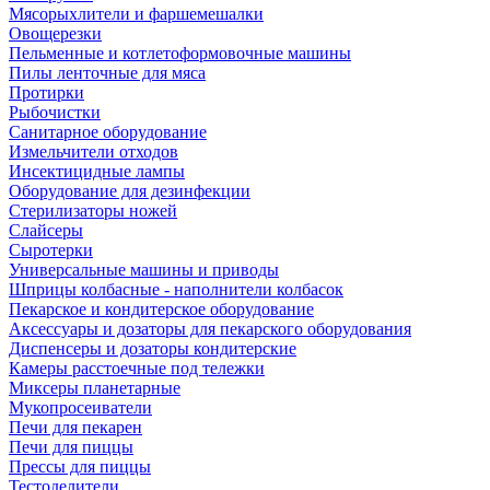
Мясорыхлители и фаршемешалки
Овощерезки
Пельменные и котлетоформовочные машины
Пилы ленточные для мяса
Протирки
Рыбочистки
Санитарное оборудование
Измельчители отходов
Инсектицидные лампы
Оборудование для дезинфекции
Стерилизаторы ножей
Слайсеры
Сыротерки
Универсальные машины и приводы
Шприцы колбасные - наполнители колбасок
Пекарское и кондитерское оборудование
Аксессуары и дозаторы для пекарского оборудования
Диспенсеры и дозаторы кондитерские
Камеры расстоечные под тележки
Миксеры планетарные
Мукопросеиватели
Печи для пекарен
Печи для пиццы
Прессы для пиццы
Тестоделители