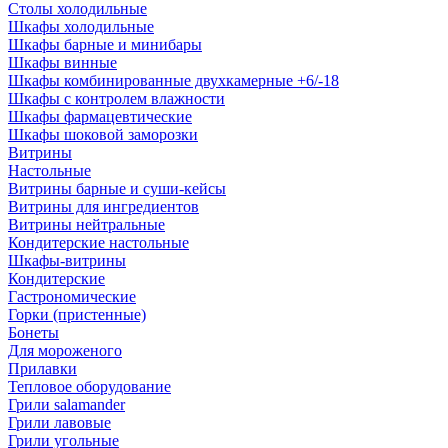
Столы холодильные
Шкафы холодильные
Шкафы барные и минибары
Шкафы винные
Шкафы комбинированные двухкамерные +6/-18
Шкафы с контролем влажности
Шкафы фармацевтические
Шкафы шоковой заморозки
Витрины
Настольные
Витрины барные и суши-кейсы
Витрины для ингредиентов
Витрины нейтральные
Кондитерские настольные
Шкафы-витрины
Кондитерские
Гастрономические
Горки (пристенные)
Бонеты
Для мороженого
Прилавки
Тепловое оборудование
Грили salamander
Грили лавовые
Грили угольные