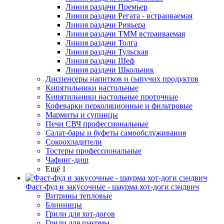
Линия раздачи Премьер
Линия раздачи Регата - встраиваемая
Линия раздачи Ривьера
Линия раздачи ТММ встраиваемая
Линия раздачи Толга
Линия раздачи Тульская
Линия раздачи Шеф
Линия раздачи Школьник
Диспенсеры напитков и сыпучих продуктов
Кипятильники настольные
Кипятильники настольные проточные
Кофеварки перколяционные и фильтровые
Мармиты и супницы
Печи СВЧ профессиональные
Салат-бары и буфеты самообслуживания
Сокоохладители
Тостеры профессиональные
Чафинг-диш
Ещё 1
Фаст-фуд и закусочные - шаурма хот-доги сэндвич
Витрины тепловые
Блинницы
Грили для хот-догов
Грили для шаурмы