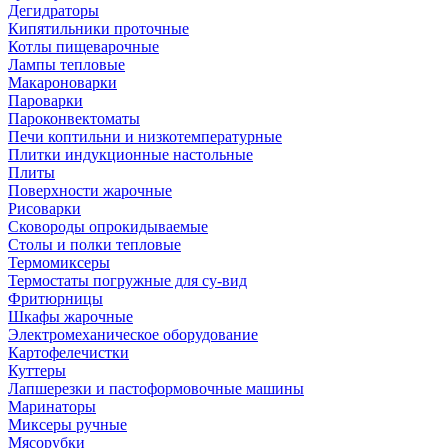
Дегидраторы
Кипятильники проточные
Котлы пищеварочные
Лампы тепловые
Макароноварки
Пароварки
Пароконвектоматы
Печи коптильни и низкотемпературные
Плитки индукционные настольные
Плиты
Поверхности жарочные
Рисоварки
Сковороды опрокидываемые
Столы и полки тепловые
Термомиксеры
Термостаты погружные для су-вид
Фритюрницы
Шкафы жарочные
Электромеханическое оборудование
Картофелечистки
Куттеры
Лапшерезки и пастоформовочные машины
Маринаторы
Миксеры ручные
Мясорубки