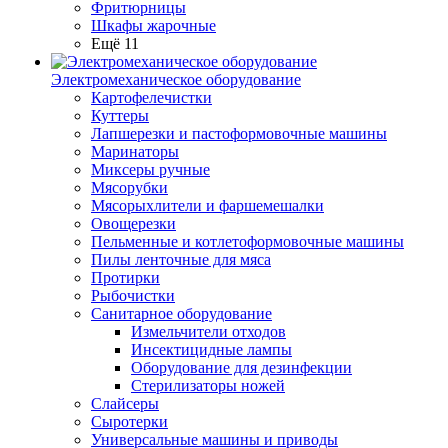
Фритюрницы
Шкафы жарочные
Ещё 11
Электромеханическое оборудование
Картофелечистки
Куттеры
Лапшерезки и пастоформовочные машины
Маринаторы
Миксеры ручные
Мясорубки
Мясорыхлители и фаршемешалки
Овощерезки
Пельменные и котлетоформовочные машины
Пилы ленточные для мяса
Протирки
Рыбочистки
Санитарное оборудование
Измельчители отходов
Инсектицидные лампы
Оборудование для дезинфекции
Стерилизаторы ножей
Слайсеры
Сыротерки
Универсальные машины и приводы