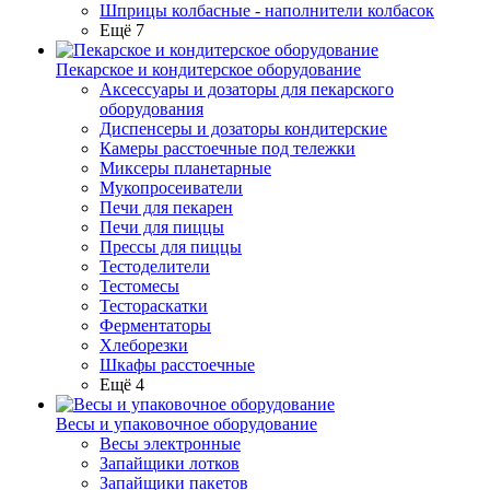
Шприцы колбасные - наполнители колбасок
Ещё 7
Пекарское и кондитерское оборудование
Аксессуары и дозаторы для пекарского
оборудования
Диспенсеры и дозаторы кондитерские
Камеры расстоечные под тележки
Миксеры планетарные
Мукопросеиватели
Печи для пекарен
Печи для пиццы
Прессы для пиццы
Тестоделители
Тестомесы
Тестораскатки
Ферментаторы
Хлеборезки
Шкафы расстоечные
Ещё 4
Весы и упаковочное оборудование
Весы электронные
Запайщики лотков
Запайщики пакетов