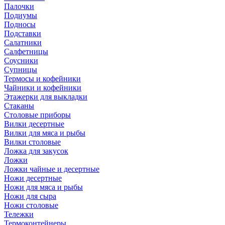
Палочки
Подиумы
Подносы
Подставки
Салатники
Салфетницы
Соусники
Супницы
Термосы и кофейники
Чайники и кофейники
Этажерки для выкладки
Стаканы
Столовые приборы
Вилки десертные
Вилки для мяса и рыбы
Вилки столовые
Ложка для закусок
Ложки
Ложки чайные и десертные
Ножи десертные
Ножи для мяса и рыбы
Ножи для сыра
Ножи столовые
Тележки
Термоконтейнеры