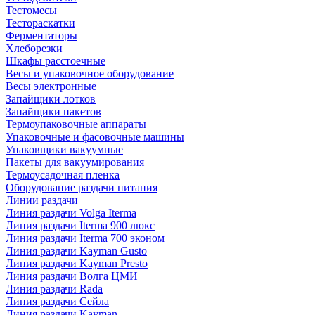
Тестомесы
Тестораскатки
Ферментаторы
Хлеборезки
Шкафы расстоечные
Весы и упаковочное оборудование
Весы электронные
Запайщики лотков
Запайщики пакетов
Термоупаковочные аппараты
Упаковочные и фасовочные машины
Упаковщики вакуумные
Пакеты для вакуумирования
Термоусадочная пленка
Оборудование раздачи питания
Линии раздачи
Линия раздачи Volga Iterma
Линия раздачи Iterma 900 люкс
Линия раздачи Iterma 700 эконом
Линия раздачи Kayman Gusto
Линия раздачи Kayman Presto
Линия раздачи Волга ЦМИ
Линия раздачи Rada
Линия раздачи Сейла
Линия раздачи Kayman