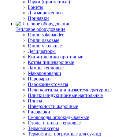
Горки (пристенные)
Бонеты
Для мороженого
Прилавки
Тепловое оборудование
Грили salamander
Грили лавовые
Грили угольные
Дегидраторы
Кипятильники проточные
Котлы пищеварочные
Лампы тепловые
Макароноварки
Пароварки
Пароконвектоматы
Печи коптильни и низкотемпературные
Плитки индукционные настольные
Плиты
Поверхности жарочные
Рисоварки
Сковороды опрокидываемые
Столы и полки тепловые
Термомиксеры
Термостаты погружные для су-вид