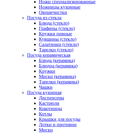
Ножи специализированные
Ножницы кухонные
Овощечистки
Посуда из стекла
Блюда (стекло)
Графины (стекло)
Кружки пивные
Кувшины (стекло)
Салатники (стекло)
Тарелки (стекло)
Посуда керамическая
Блюда (керамика)
Блюдца (керамика)
Кружки
Миски (керамика)
Тарелки (керамика)
Чашки
Посуда кухонная
Диспенсеры
Кастрюли
Кокотницы
Котлы
Крышки для посуды
Лотки и противни
Миски