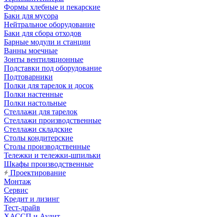
Формы хлебные и пекарские
Баки для мусора
Нейтральное оборудование
Баки для сбора отходов
Барные модули и станции
Ванны моечные
Зонты вентиляционные
Подставки под оборудование
Подтоварники
Полки для тарелок и досок
Полки настенные
Полки настольные
Стеллажи для тарелок
Стеллажи производственные
Стеллажи складские
Столы кондитерские
Столы производственные
Тележки и тележки-шпильки
Шкафы производственные
Проектирование
Монтаж
Сервис
Кредит и лизинг
Тест-драйв
ХАССП и Аудит