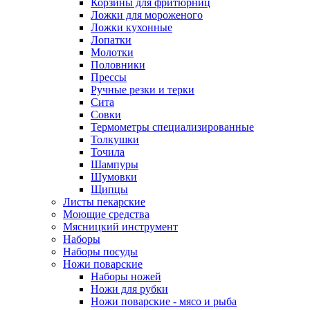
Корзины для фритюрниц
Ложки для мороженого
Ложки кухонные
Лопатки
Молотки
Половники
Прессы
Ручные резки и терки
Сита
Совки
Термометры специализированные
Толкушки
Точила
Шампуры
Шумовки
Щипцы
Листы пекарские
Моющие средства
Мясницкий инструмент
Наборы
Наборы посуды
Ножи поварские
Наборы ножей
Ножи для рубки
Ножи поварские - мясо и рыба