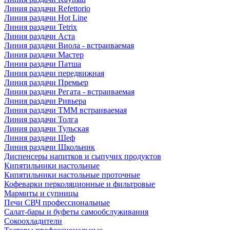
Линия раздачи Refettorio
Линия раздачи Hot Line
Линия раздачи Tetrix
Линия раздачи Аста
Линия раздачи Виола - встраиваемая
Линия раздачи Мастер
Линия раздачи Патша
Линия раздачи передвижная
Линия раздачи Премьер
Линия раздачи Регата - встраиваемая
Линия раздачи Ривьера
Линия раздачи ТММ встраиваемая
Линия раздачи Толга
Линия раздачи Тульская
Линия раздачи Шеф
Линия раздачи Школьник
Диспенсеры напитков и сыпучих продуктов
Кипятильники настольные
Кипятильники настольные проточные
Кофеварки перколяционные и фильтровые
Мармиты и супницы
Печи СВЧ профессиональные
Салат-бары и буфеты самообслуживания
Сокоохладители