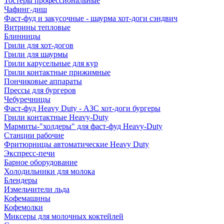
Тостеры профессиональные
Чафинг-диш
Фаст-фуд и закусочные - шаурма хот-доги сэндвич
Витрины тепловые
Блинницы
Грили для хот-догов
Грили для шаурмы
Грили карусельные для кур
Грили контактные прижимные
Пончиковые аппараты
Прессы для бургеров
Чебуречницы
Фаст-фуд Heavy Duty - АЗС хот-доги бургеры
Грили контактные Heavy-Duty
Мармиты-"холдеры" для фаст-фуд Heavy-Duty
Станции рабочие
Фритюрницы автоматические Heavy Duty
Экспресс-печи
Барное оборудование
Холодильники для молока
Блендеры
Измельчители льда
Кофемашины
Кофемолки
Миксеры для молочных коктейлей