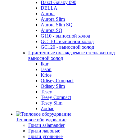
Dazzl Galaxy 090
DELLA
Aurora
Aurora Slim
Aurora Slim SQ
Aurora SQ
G110 - выносной холод
GC110 - выносной холод
GC120 - выносной холод
Пристенные охлаждаемые стеллажи под
выносной холод
Ikar
Jason
Krios
Odisey Compact
Odisey Slim
Tesey
Tesey Compact
Tesey Slim
Zodiac
Тепловое оборудование
Грили salamander
Грили лавовые
Грили угольные