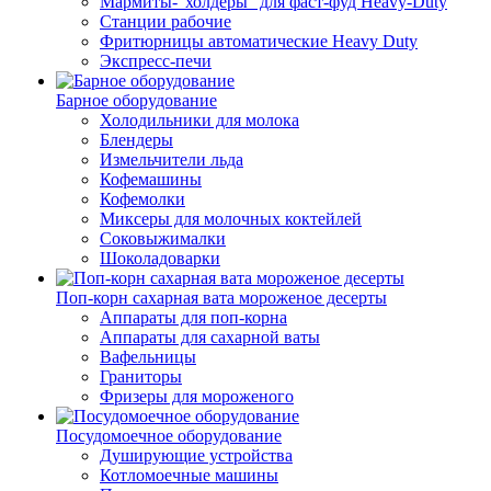
Мармиты-"холдеры" для фаст-фуд Heavy-Duty
Станции рабочие
Фритюрницы автоматические Heavy Duty
Экспресс-печи
Барное оборудование
Холодильники для молока
Блендеры
Измельчители льда
Кофемашины
Кофемолки
Миксеры для молочных коктейлей
Соковыжималки
Шоколадоварки
Поп-корн сахарная вата мороженое десерты
Аппараты для поп-корна
Аппараты для сахарной ваты
Вафельницы
Граниторы
Фризеры для мороженого
Посудомоечное оборудование
Душирующие устройства
Котломоечные машины