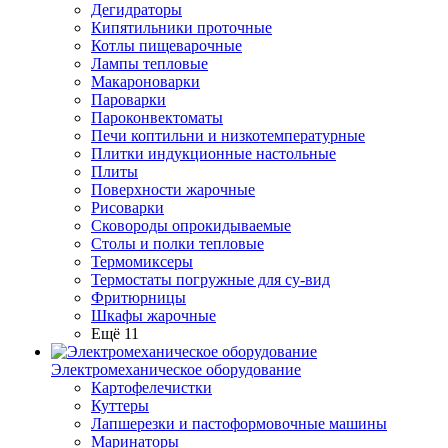
Дегидраторы
Кипятильники проточные
Котлы пищеварочные
Лампы тепловые
Макароноварки
Пароварки
Пароконвектоматы
Печи коптильни и низкотемпературные
Плитки индукционные настольные
Плиты
Поверхности жарочные
Рисоварки
Сковороды опрокидываемые
Столы и полки тепловые
Термомиксеры
Термостаты погружные для су-вид
Фритюрницы
Шкафы жарочные
Ещё 11
Электромеханическое оборудование
Картофелечистки
Куттеры
Лапшерезки и пастоформовочные машины
Маринаторы