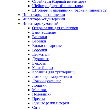
Стрейнеры (барный инвентарь)
Шейкеры (барный инвентарь)
Штопоры и нарзанники (барный инвентарь)
Инвентарь для пиццерии
Инвентарь кондитерский
Инвентарь кухонный
Открывалки для консервов
Бани водяные
Венчики
Веселки
Вилки поварские
Воронки
Держатели
Дуршлаги
Емкости
Контейнеры
Корзины для фритюрниц
Ложки для мороженого
Ложки кухонные
Лопатки
Молотки
Половники
Прессы
Ручные резки и терки
Сита