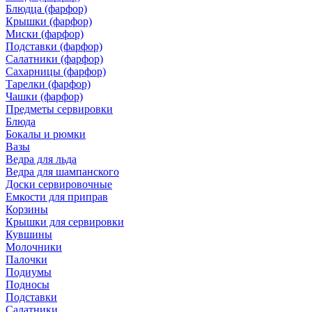
Блюдца (фарфор)
Крышки (фарфор)
Миски (фарфор)
Подставки (фарфор)
Салатники (фарфор)
Сахарницы (фарфор)
Тарелки (фарфор)
Чашки (фарфор)
Предметы сервировки
Блюда
Бокалы и рюмки
Вазы
Ведра для льда
Ведра для шампанского
Доски сервировочные
Емкости для приправ
Корзины
Крышки для сервировки
Кувшины
Молочники
Палочки
Подиумы
Подносы
Подставки
Салатники