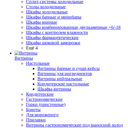
Сплит-системы холодильные
Столы холодильные
Шкафы холодильные
Шкафы барные и минибары
Шкафы винные
Шкафы комбинированные двухкамерные +6/-18
Шкафы с контролем влажности
Шкафы фармацевтические
Шкафы шоковой заморозки
Ещё 4
Витрины
Настольные
Витрины барные и суши-кейсы
Витрины для ингредиентов
Витрины нейтральные
Кондитерские настольные
Шкафы-витрины
Кондитерские
Гастрономические
Горки (пристенные)
Бонеты
Для мороженого
Прилавки
Витрины гастрономические под выносной холод