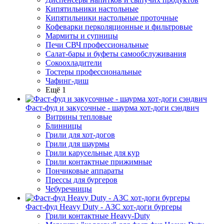
Кипятильники настольные
Кипятильники настольные проточные
Кофеварки перколяционные и фильтровые
Мармиты и супницы
Печи СВЧ профессиональные
Салат-бары и буфеты самообслуживания
Сокоохладители
Тостеры профессиональные
Чафинг-диш
Ещё 1
Фаст-фуд и закусочные - шаурма хот-доги сэндвич
Витрины тепловые
Блинницы
Грили для хот-догов
Грили для шаурмы
Грили карусельные для кур
Грили контактные прижимные
Пончиковые аппараты
Прессы для бургеров
Чебуречницы
Фаст-фуд Heavy Duty - АЗС хот-доги бургеры
Грили контактные Heavy-Duty