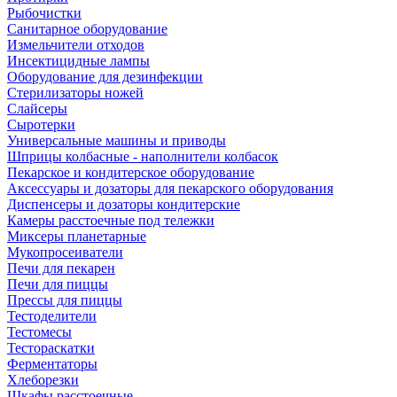
Рыбочистки
Санитарное оборудование
Измельчители отходов
Инсектицидные лампы
Оборудование для дезинфекции
Стерилизаторы ножей
Слайсеры
Сыротерки
Универсальные машины и приводы
Шприцы колбасные - наполнители колбасок
Пекарское и кондитерское оборудование
Аксессуары и дозаторы для пекарского оборудования
Диспенсеры и дозаторы кондитерские
Камеры расстоечные под тележки
Миксеры планетарные
Мукопросеиватели
Печи для пекарен
Печи для пиццы
Прессы для пиццы
Тестоделители
Тестомесы
Тестораскатки
Ферментаторы
Хлеборезки
Шкафы расстоечные