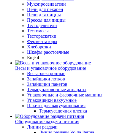
Мукопросеиватели
Печи для пекарен
Печи для пиццы
Прессы для пиццы
Тестоделители
Тестомесы
Тестораскатки
Ферментаторы
Хлеборезки
Шкафы расстоечные
Ещё 4
Весы и упаковочное оборудование
Весы электронные
Запайщики лотков
Запайщики пакетов
Термоупаковочные аппараты
Упаковочные и фасовочные машины
Упаковщики вакуумные
Пакеты для вакуумирования
Термоусадочная пленка
Оборудование раздачи питания
Линии раздачи
Линия раздачи Volga Iterma