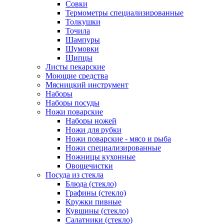
Совки
Термометры специализированные
Толкушки
Точила
Шампуры
Шумовки
Щипцы
Листы пекарские
Моющие средства
Мясницкий инструмент
Наборы
Наборы посуды
Ножи поварские
Наборы ножей
Ножи для рубки
Ножи поварские - мясо и рыба
Ножи специализированные
Ножницы кухонные
Овощечистки
Посуда из стекла
Блюда (стекло)
Графины (стекло)
Кружки пивные
Кувшины (стекло)
Салатники (стекло)