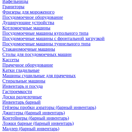
Вафельницы
Граниторы
Фризеры для мороженого
Посудомоечное оборудование
Душирующие устройства
Котломоечные машины
Посудомоечные машины купольного типа
Посудомоечные машины с фронтальной загрузкой
Посудомоечные машины туннельного типа
Стаканомоечные машины
Столы для посудомоечных машин
Кассеты
Прачечное оборудование
Катки гладильные
Машины сушильные для прачечных
Стиральные машины
Инвентарь и посуда
Гастроемкости
Доски разделочные
Инвентарь барный
Гейзеры пробки аэраторы (барный инвентарь)
Джиггеры (барный инвентарь)
Контейнеры (барный инвентарь)
Ложки барные (барный инвентарь)
Мадлер (барный инвентарь)