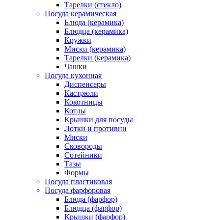
Тарелки (стекло)
Посуда керамическая
Блюда (керамика)
Блюдца (керамика)
Кружки
Миски (керамика)
Тарелки (керамика)
Чашки
Посуда кухонная
Диспенсеры
Кастрюли
Кокотницы
Котлы
Крышки для посуды
Лотки и противни
Миски
Сковороды
Сотейники
Тазы
Формы
Посуда пластиковая
Посуда фарфоровая
Блюда (фарфор)
Блюдца (фарфор)
Крышки (фарфор)