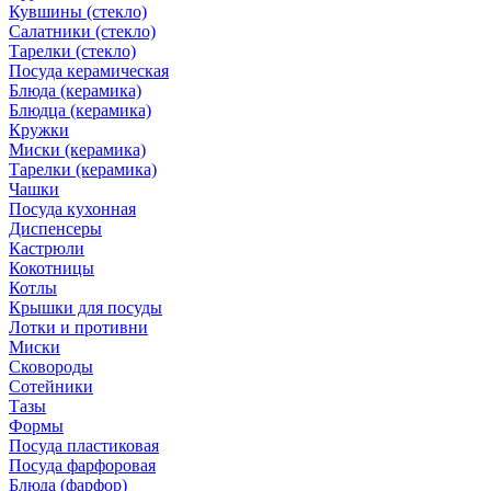
Кувшины (стекло)
Салатники (стекло)
Тарелки (стекло)
Посуда керамическая
Блюда (керамика)
Блюдца (керамика)
Кружки
Миски (керамика)
Тарелки (керамика)
Чашки
Посуда кухонная
Диспенсеры
Кастрюли
Кокотницы
Котлы
Крышки для посуды
Лотки и противни
Миски
Сковороды
Сотейники
Тазы
Формы
Посуда пластиковая
Посуда фарфоровая
Блюда (фарфор)