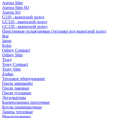
Aurora Slim
Aurora Slim SQ
Aurora SQ
G110 - выносной холод
GC110 - выносной холод
GC120 - выносной холод
Пристенные охлаждаемые стеллажи под выносной холод
Ikar
Jason
Krios
Odisey Compact
Odisey Slim
Tesey
Tesey Compact
Tesey Slim
Zodiac
Тепловое оборудование
Грили salamander
Грили лавовые
Грили угольные
Дегидраторы
Кипятильники проточные
Котлы пищеварочные
Лампы тепловые
Макароноварки