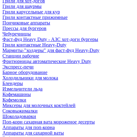
Грили для хот-догов
Грили для шаурмы
Грили карусельные для кур
Грили контактные прижимные
Пончиковые аппараты
Прессы для бургеров
Чебуречницы
Фаст-фуд Heavy Duty - АЗС хот-доги бургеры
Грили контактные Heavy-Duty
Мармиты-"холдеры" для фаст-фуд Heavy-Duty
Станции рабочие
Фритюрницы автоматические Heavy Duty
Экспресс-печи
Барное оборудование
Холодильники для молока
Блендеры
Измельчители льда
Кофемашины
Кофемолки
Миксеры для молочных коктейлей
Соковыжималки
Шоколадоварки
Поп-корн сахарная вата мороженое десерты
Аппараты для поп-корна
Аппараты для сахарной ваты