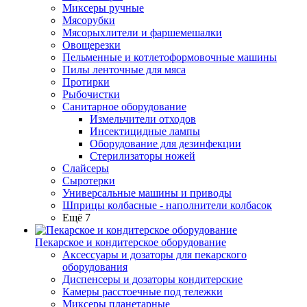
Миксеры ручные
Мясорубки
Мясорыхлители и фаршемешалки
Овощерезки
Пельменные и котлетоформовочные машины
Пилы ленточные для мяса
Протирки
Рыбочистки
Санитарное оборудование
Измельчители отходов
Инсектицидные лампы
Оборудование для дезинфекции
Стерилизаторы ножей
Слайсеры
Сыротерки
Универсальные машины и приводы
Шприцы колбасные - наполнители колбасок
Ещё 7
Пекарское и кондитерское оборудование
Аксессуары и дозаторы для пекарского
оборудования
Диспенсеры и дозаторы кондитерские
Камеры расстоечные под тележки
Миксеры планетарные