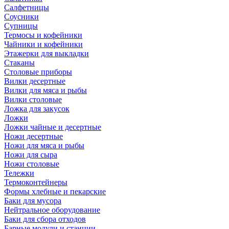
Салфетницы
Соусники
Супницы
Термосы и кофейники
Чайники и кофейники
Этажерки для выкладки
Стаканы
Столовые приборы
Вилки десертные
Вилки для мяса и рыбы
Вилки столовые
Ложка для закусок
Ложки
Ложки чайные и десертные
Ножи десертные
Ножи для мяса и рыбы
Ножи для сыра
Ножи столовые
Тележки
Термоконтейнеры
Формы хлебные и пекарские
Баки для мусора
Нейтральное оборудование
Баки для сбора отходов
Барные модули и станции