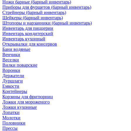
Ножи барные (барный инвентарь)
Приборы для фуршетов (барный инвентарь)
Стрейнеры (барный инвентарь)
Шейкеры (барный инвентарь)
Штопоры и нарзанники (барный инвентарь)
Инвентарь для пиццерии
Инвентарь кондитерский
Инвентарь кухонный
Открывалки для консервов
Бани водяные
Венчики
Веселки
Вилки поварские
Воронки
Держатели
Дуршлаги
Емкости
Контейнеры
Корзины для фритюрниц
Ложки для мороженого
Ложки кухонные
Лопатки
Молотки
Половники
Прессы