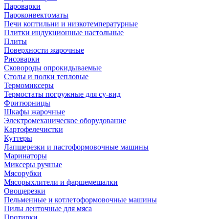
Пароварки
Пароконвектоматы
Печи коптильни и низкотемпературные
Плитки индукционные настольные
Плиты
Поверхности жарочные
Рисоварки
Сковороды опрокидываемые
Столы и полки тепловые
Термомиксеры
Термостаты погружные для су-вид
Фритюрницы
Шкафы жарочные
Электромеханическое оборудование
Картофелечистки
Куттеры
Лапшерезки и пастоформовочные машины
Маринаторы
Миксеры ручные
Мясорубки
Мясорыхлители и фаршемешалки
Овощерезки
Пельменные и котлетоформовочные машины
Пилы ленточные для мяса
Протирки