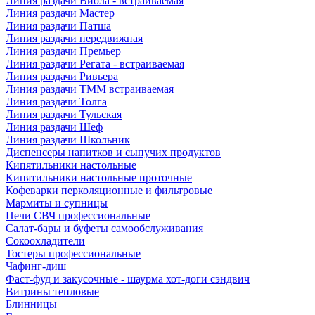
Линия раздачи Виола - встраиваемая
Линия раздачи Мастер
Линия раздачи Патша
Линия раздачи передвижная
Линия раздачи Премьер
Линия раздачи Регата - встраиваемая
Линия раздачи Ривьера
Линия раздачи ТММ встраиваемая
Линия раздачи Толга
Линия раздачи Тульская
Линия раздачи Шеф
Линия раздачи Школьник
Диспенсеры напитков и сыпучих продуктов
Кипятильники настольные
Кипятильники настольные проточные
Кофеварки перколяционные и фильтровые
Мармиты и супницы
Печи СВЧ профессиональные
Салат-бары и буфеты самообслуживания
Сокоохладители
Тостеры профессиональные
Чафинг-диш
Фаст-фуд и закусочные - шаурма хот-доги сэндвич
Витрины тепловые
Блинницы