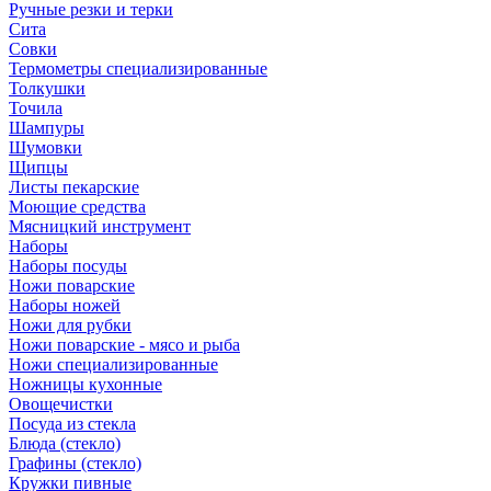
Ручные резки и терки
Сита
Совки
Термометры специализированные
Толкушки
Точила
Шампуры
Шумовки
Щипцы
Листы пекарские
Моющие средства
Мясницкий инструмент
Наборы
Наборы посуды
Ножи поварские
Наборы ножей
Ножи для рубки
Ножи поварские - мясо и рыба
Ножи специализированные
Ножницы кухонные
Овощечистки
Посуда из стекла
Блюда (стекло)
Графины (стекло)
Кружки пивные