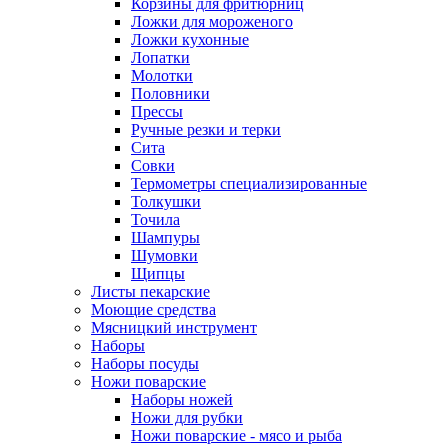
Корзины для фритюрниц
Ложки для мороженого
Ложки кухонные
Лопатки
Молотки
Половники
Прессы
Ручные резки и терки
Сита
Совки
Термометры специализированные
Толкушки
Точила
Шампуры
Шумовки
Щипцы
Листы пекарские
Моющие средства
Мясницкий инструмент
Наборы
Наборы посуды
Ножи поварские
Наборы ножей
Ножи для рубки
Ножи поварские - мясо и рыба