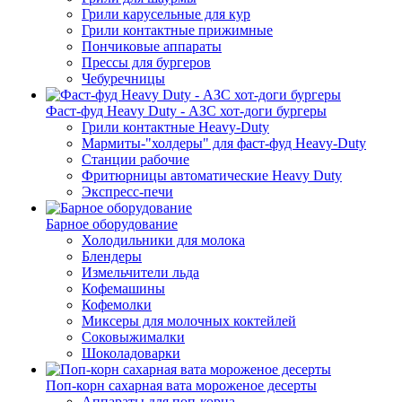
Грили карусельные для кур
Грили контактные прижимные
Пончиковые аппараты
Прессы для бургеров
Чебуречницы
Фаст-фуд Heavy Duty - АЗС хот-доги бургеры
Грили контактные Heavy-Duty
Мармиты-"холдеры" для фаст-фуд Heavy-Duty
Станции рабочие
Фритюрницы автоматические Heavy Duty
Экспресс-печи
Барное оборудование
Холодильники для молока
Блендеры
Измельчители льда
Кофемашины
Кофемолки
Миксеры для молочных коктейлей
Соковыжималки
Шоколадоварки
Поп-корн сахарная вата мороженое десерты
Аппараты для поп-корна