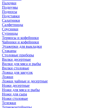
Палочки
Подиумы
Подносы
Подставки
Салатники
Салфетницы
Соусники
Супницы
Термосы и кофейники
Чайники и кофейники
Этажерки для выкладки
Стаканы
Столовые приборы
Вилки десертные
Вилки для мяса и рыбы
Вилки столовые
Ложка для закусок
Ложки
Ложки чайные и десертные
Ножи десертные
Ножи для мяса и рыбы
Ножи для сыра
Ножи столовые
Тележки
Термоконтейнеры