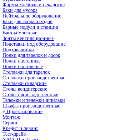
Формы хлебные и пекарские
Баки для мусора
Нейтральное оборудование
Баки для сбора отходов
Барные модули и станции
Ванны моечные
Зонты вентиляционные
Подставки под оборудование
Подтоварники
Полки для тарелок и досок
Полки настенные
Полки настольные
Стеллажи для тарелок
Стеллажи производственные
Стеллажи складские
Столы кондитерские
Столы производственные
Тележки и тележки-шпильки
Шкафы производственные
Проектирование
Монтаж
Сервис
Кредит и лизинг
Тест-драйв
ХАССП и Аудит