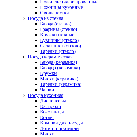
Ножи специализированные
Ножницы кухонные
Овощечистки
Посуда из стекла
Блюда (стекло)
Графины (стекло)
Кружки пивные
Кувшины (стекло)
Салатники (стекло)
Тарелки (стекло)
Посуда керамическая
Блюда (керамика)
Блюдца (керамика)
Кружки
Миски (керамика)
Тарелки (керамика)
Чашки
Посуда кухонная
Диспенсеры
Кастрюли
Кокотницы
Котлы
Крышки для посуды
Лотки и противни
Миски