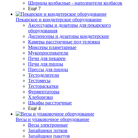
Шприцы колбасные - наполнители колбасок
Ещё 7
Пекарское и кондитерское оборудование
Аксессуары и дозаторы для пекарского
оборудования
Диспенсеры и дозаторы кондитерские
Камеры расстоечные под тележки
Миксеры планетарные
Мукопросеиватели
Печи для пекарен
Печи для пиццы
Прессы для пиццы
Тестоделители
Тестомесы
Тестораскатки
Ферментаторы
Хлеборезки
Шкафы расстоечные
Ещё 4
Весы и упаковочное оборудование
Весы электронные
Запайщики лотков
Запайщики пакетов