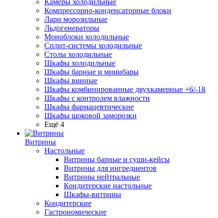
Камеры холодильные
Компрессорно-конденсаторные блоки
Лари морозильные
Льдогенераторы
Моноблоки холодильные
Сплит-системы холодильные
Столы холодильные
Шкафы холодильные
Шкафы барные и минибары
Шкафы винные
Шкафы комбинированные двухкамерные +6/-18
Шкафы с контролем влажности
Шкафы фармацевтические
Шкафы шоковой заморозки
Ещё 4
Витрины
Настольные
Витрины барные и суши-кейсы
Витрины для ингредиентов
Витрины нейтральные
Кондитерские настольные
Шкафы-витрины
Кондитерские
Гастрономические