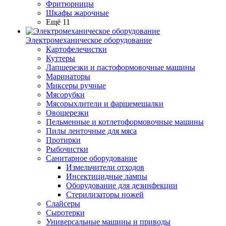
Фритюрницы
Шкафы жарочные
Ещё 11
Электромеханическое оборудование
Картофелечистки
Куттеры
Лапшерезки и пастоформовочные машины
Маринаторы
Миксеры ручные
Мясорубки
Мясорыхлители и фаршемешалки
Овощерезки
Пельменные и котлетоформовочные машины
Пилы ленточные для мяса
Протирки
Рыбочистки
Санитарное оборудование
Измельчители отходов
Инсектицидные лампы
Оборудование для дезинфекции
Стерилизаторы ножей
Слайсеры
Сыротерки
Универсальные машины и приводы