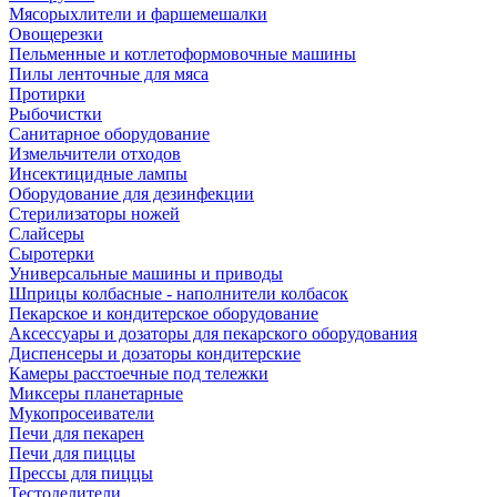
Мясорыхлители и фаршемешалки
Овощерезки
Пельменные и котлетоформовочные машины
Пилы ленточные для мяса
Протирки
Рыбочистки
Санитарное оборудование
Измельчители отходов
Инсектицидные лампы
Оборудование для дезинфекции
Стерилизаторы ножей
Слайсеры
Сыротерки
Универсальные машины и приводы
Шприцы колбасные - наполнители колбасок
Пекарское и кондитерское оборудование
Аксессуары и дозаторы для пекарского оборудования
Диспенсеры и дозаторы кондитерские
Камеры расстоечные под тележки
Миксеры планетарные
Мукопросеиватели
Печи для пекарен
Печи для пиццы
Прессы для пиццы
Тестоделители