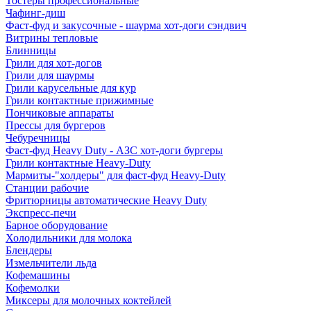
Тостеры профессиональные
Чафинг-диш
Фаст-фуд и закусочные - шаурма хот-доги сэндвич
Витрины тепловые
Блинницы
Грили для хот-догов
Грили для шаурмы
Грили карусельные для кур
Грили контактные прижимные
Пончиковые аппараты
Прессы для бургеров
Чебуречницы
Фаст-фуд Heavy Duty - АЗС хот-доги бургеры
Грили контактные Heavy-Duty
Мармиты-"холдеры" для фаст-фуд Heavy-Duty
Станции рабочие
Фритюрницы автоматические Heavy Duty
Экспресс-печи
Барное оборудование
Холодильники для молока
Блендеры
Измельчители льда
Кофемашины
Кофемолки
Миксеры для молочных коктейлей