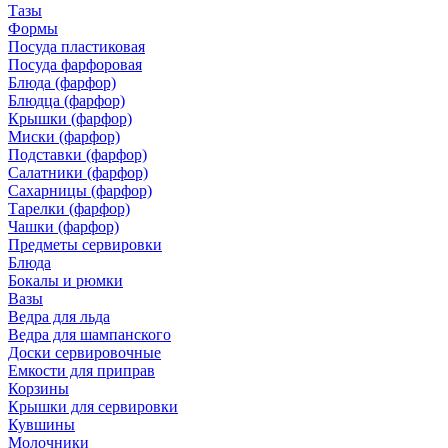
Тазы
Формы
Посуда пластиковая
Посуда фарфоровая
Блюда (фарфор)
Блюдца (фарфор)
Крышки (фарфор)
Миски (фарфор)
Подставки (фарфор)
Салатники (фарфор)
Сахарницы (фарфор)
Тарелки (фарфор)
Чашки (фарфор)
Предметы сервировки
Блюда
Бокалы и рюмки
Вазы
Ведра для льда
Ведра для шампанского
Доски сервировочные
Емкости для приправ
Корзины
Крышки для сервировки
Кувшины
Молочники