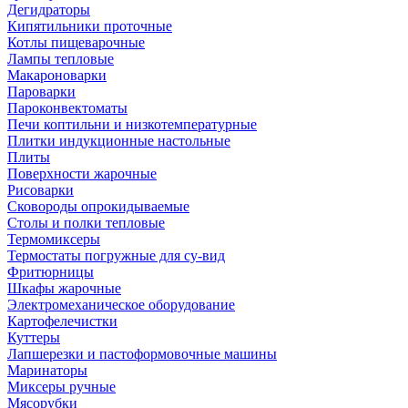
Дегидраторы
Кипятильники проточные
Котлы пищеварочные
Лампы тепловые
Макароноварки
Пароварки
Пароконвектоматы
Печи коптильни и низкотемпературные
Плитки индукционные настольные
Плиты
Поверхности жарочные
Рисоварки
Сковороды опрокидываемые
Столы и полки тепловые
Термомиксеры
Термостаты погружные для су-вид
Фритюрницы
Шкафы жарочные
Электромеханическое оборудование
Картофелечистки
Куттеры
Лапшерезки и пастоформовочные машины
Маринаторы
Миксеры ручные
Мясорубки