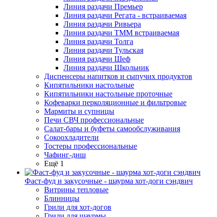
Линия раздачи Премьер
Линия раздачи Регата - встраиваемая
Линия раздачи Ривьера
Линия раздачи ТММ встраиваемая
Линия раздачи Толга
Линия раздачи Тульская
Линия раздачи Шеф
Линия раздачи Школьник
Диспенсеры напитков и сыпучих продуктов
Кипятильники настольные
Кипятильники настольные проточные
Кофеварки перколяционные и фильтровые
Мармиты и супницы
Печи СВЧ профессиональные
Салат-бары и буфеты самообслуживания
Сокоохладители
Тостеры профессиональные
Чафинг-диш
Ещё 1
Фаст-фуд и закусочные - шаурма хот-доги сэндвич
Витрины тепловые
Блинницы
Грили для хот-догов
Грили для шаурмы