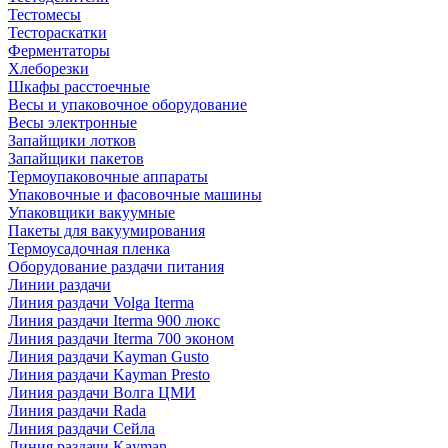
Тестомесы
Тестораскатки
Ферментаторы
Хлеборезки
Шкафы расстоечные
Весы и упаковочное оборудование
Весы электронные
Запайщики лотков
Запайщики пакетов
Термоупаковочные аппараты
Упаковочные и фасовочные машины
Упаковщики вакуумные
Пакеты для вакуумирования
Термоусадочная пленка
Оборудование раздачи питания
Линии раздачи
Линия раздачи Volga Iterma
Линия раздачи Iterma 900 люкс
Линия раздачи Iterma 700 эконом
Линия раздачи Kayman Gusto
Линия раздачи Kayman Presto
Линия раздачи Волга ЦМИ
Линия раздачи Rada
Линия раздачи Сейла
Линия раздачи Kayman