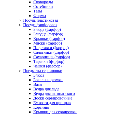
Сковороды
Сотейники
Тазы
Формы
Посуда пластиковая
Посуда фарфоровая
Блюда (фарфор)
Блюдца (фарфор)
Крышки (фарфор)
Миски (фарфор)
Подставки (фарфор)
Салатники (фарфор)
Сахарницы (фарфор)
Тарелки (фарфор)
Чашки (фарфор)
Предметы сервировки
Блюда
Бокалы и рюмки
Вазы
Ведра для льда
Ведра для шампанского
Доски сервировочные
Емкости для приправ
Корзины
Крышки для сервировки