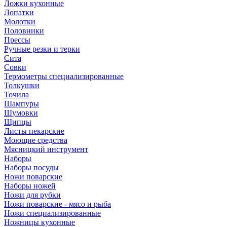
Ложки кухонные
Лопатки
Молотки
Половники
Прессы
Ручные резки и терки
Сита
Совки
Термометры специализированные
Толкушки
Точила
Шампуры
Шумовки
Щипцы
Листы пекарские
Моющие средства
Мясницкий инструмент
Наборы
Наборы посуды
Ножи поварские
Наборы ножей
Ножи для рубки
Ножи поварские - мясо и рыба
Ножи специализированные
Ножницы кухонные