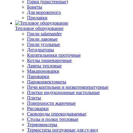
Горки (пристенные)
Бонеты
Для мороженого
Прилавки
Тепловое оборудование
Грили salamander
Грили лавовые
Грили угольные
Дегидраторы
Кипятильники проточные
Котлы пищеварочные
Лампы тепловые
Макароноварки
Пароварки
Пароконвектоматы
Печи коптильни и низкотемпературные
Плитки индукционные настольные
Плиты
Поверхности жарочные
Рисоварки
Сковороды опрокидываемые
Столы и полки тепловые
Термомиксеры
Термостаты погружные для су-вид