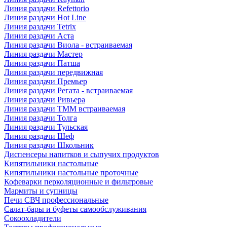
Линия раздачи Refettorio
Линия раздачи Hot Line
Линия раздачи Tetrix
Линия раздачи Аста
Линия раздачи Виола - встраиваемая
Линия раздачи Мастер
Линия раздачи Патша
Линия раздачи передвижная
Линия раздачи Премьер
Линия раздачи Регата - встраиваемая
Линия раздачи Ривьера
Линия раздачи ТММ встраиваемая
Линия раздачи Толга
Линия раздачи Тульская
Линия раздачи Шеф
Линия раздачи Школьник
Диспенсеры напитков и сыпучих продуктов
Кипятильники настольные
Кипятильники настольные проточные
Кофеварки перколяционные и фильтровые
Мармиты и супницы
Печи СВЧ профессиональные
Салат-бары и буфеты самообслуживания
Сокоохладители