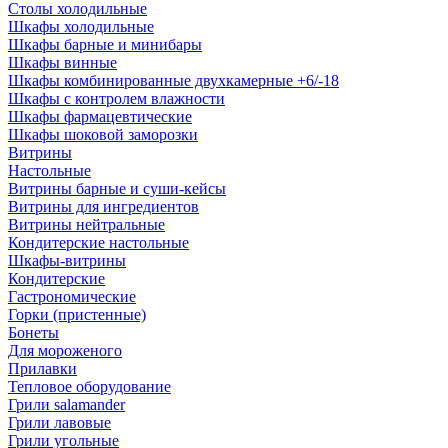
Столы холодильные
Шкафы холодильные
Шкафы барные и минибары
Шкафы винные
Шкафы комбинированные двухкамерные +6/-18
Шкафы с контролем влажности
Шкафы фармацевтические
Шкафы шоковой заморозки
Витрины
Настольные
Витрины барные и суши-кейсы
Витрины для ингредиентов
Витрины нейтральные
Кондитерские настольные
Шкафы-витрины
Кондитерские
Гастрономические
Горки (пристенные)
Бонеты
Для мороженого
Прилавки
Тепловое оборудование
Грили salamander
Грили лавовые
Грили угольные