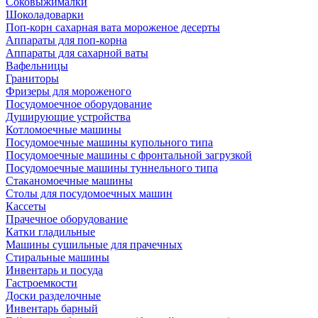
Соковыжималки
Шоколадоварки
Поп-корн сахарная вата мороженое десерты
Аппараты для поп-корна
Аппараты для сахарной ваты
Вафельницы
Граниторы
Фризеры для мороженого
Посудомоечное оборудование
Душирующие устройства
Котломоечные машины
Посудомоечные машины купольного типа
Посудомоечные машины с фронтальной загрузкой
Посудомоечные машины туннельного типа
Стаканомоечные машины
Столы для посудомоечных машин
Кассеты
Прачечное оборудование
Катки гладильные
Машины сушильные для прачечных
Стиральные машины
Инвентарь и посуда
Гастроемкости
Доски разделочные
Инвентарь барный