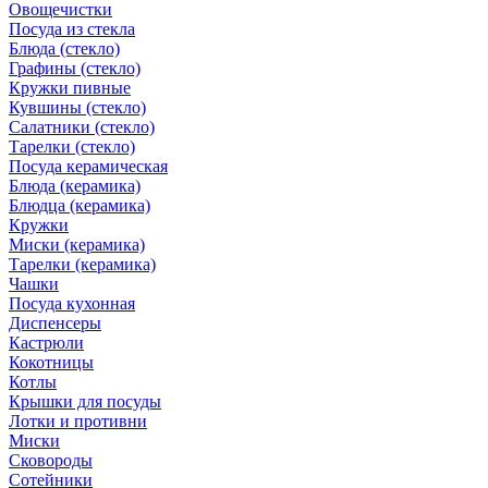
Овощечистки
Посуда из стекла
Блюда (стекло)
Графины (стекло)
Кружки пивные
Кувшины (стекло)
Салатники (стекло)
Тарелки (стекло)
Посуда керамическая
Блюда (керамика)
Блюдца (керамика)
Кружки
Миски (керамика)
Тарелки (керамика)
Чашки
Посуда кухонная
Диспенсеры
Кастрюли
Кокотницы
Котлы
Крышки для посуды
Лотки и противни
Миски
Сковороды
Сотейники