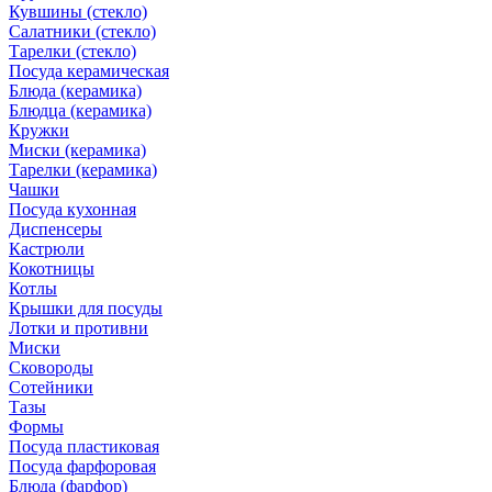
Кувшины (стекло)
Салатники (стекло)
Тарелки (стекло)
Посуда керамическая
Блюда (керамика)
Блюдца (керамика)
Кружки
Миски (керамика)
Тарелки (керамика)
Чашки
Посуда кухонная
Диспенсеры
Кастрюли
Кокотницы
Котлы
Крышки для посуды
Лотки и противни
Миски
Сковороды
Сотейники
Тазы
Формы
Посуда пластиковая
Посуда фарфоровая
Блюда (фарфор)