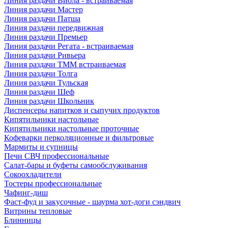
Линия раздачи Виола - встраиваемая
Линия раздачи Мастер
Линия раздачи Патша
Линия раздачи передвижная
Линия раздачи Премьер
Линия раздачи Регата - встраиваемая
Линия раздачи Ривьера
Линия раздачи ТММ встраиваемая
Линия раздачи Толга
Линия раздачи Тульская
Линия раздачи Шеф
Линия раздачи Школьник
Диспенсеры напитков и сыпучих продуктов
Кипятильники настольные
Кипятильники настольные проточные
Кофеварки перколяционные и фильтровые
Мармиты и супницы
Печи СВЧ профессиональные
Салат-бары и буфеты самообслуживания
Сокоохладители
Тостеры профессиональные
Чафинг-диш
Фаст-фуд и закусочные - шаурма хот-доги сэндвич
Витрины тепловые
Блинницы