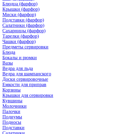
Блюдца (фарфор)
Крышки (фарфор)
Миски (фарфор)
Подставки (фарфор)
Салатники (фарфор)
Сахарницы (фарфор)
Тарелки (фарфор)
Чашки (фарфор)
Предметы сервировки
Блюда
Бокалы и рюмки
Вазы
Ведра для льда
Ведра для шампанского
Доски сервировочные
Емкости для приправ
Корзины
Крышки для сервировки
Кувшины
Молочники
Палочки
Подиумы
Подносы
Подставки
Салатники