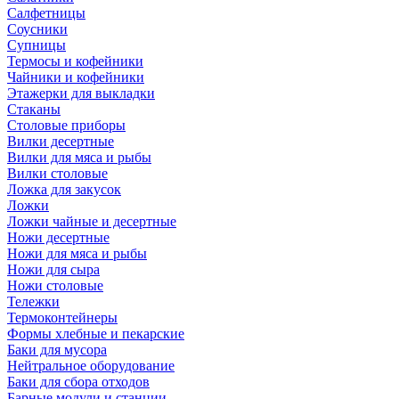
Салфетницы
Соусники
Супницы
Термосы и кофейники
Чайники и кофейники
Этажерки для выкладки
Стаканы
Столовые приборы
Вилки десертные
Вилки для мяса и рыбы
Вилки столовые
Ложка для закусок
Ложки
Ложки чайные и десертные
Ножи десертные
Ножи для мяса и рыбы
Ножи для сыра
Ножи столовые
Тележки
Термоконтейнеры
Формы хлебные и пекарские
Баки для мусора
Нейтральное оборудование
Баки для сбора отходов
Барные модули и станции