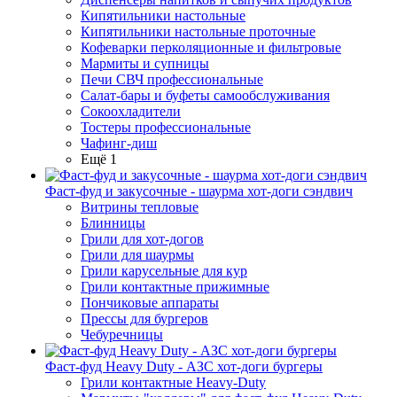
Кипятильники настольные
Кипятильники настольные проточные
Кофеварки перколяционные и фильтровые
Мармиты и супницы
Печи СВЧ профессиональные
Салат-бары и буфеты самообслуживания
Сокоохладители
Тостеры профессиональные
Чафинг-диш
Ещё 1
Фаст-фуд и закусочные - шаурма хот-доги сэндвич
Витрины тепловые
Блинницы
Грили для хот-догов
Грили для шаурмы
Грили карусельные для кур
Грили контактные прижимные
Пончиковые аппараты
Прессы для бургеров
Чебуречницы
Фаст-фуд Heavy Duty - АЗС хот-доги бургеры
Грили контактные Heavy-Duty