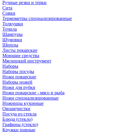
Ручные резки и терки
Сита
Совки
Термометры специализированные
Толкушки
Точила
Шампуры
Шумовки
Щипцы
Листы пекарские
Моющие средства
Мясницкий инструмент
Наборы
Наборы посуды
Ножи поварские
Наборы ножей
Ножи для рубки
Ножи поварские - мясо и рыба
Ножи специализированные
Ножницы кухонные
Овощечистки
Посуда из стекла
Блюда (стекло)
Графины (стекло)
Кружки пивные