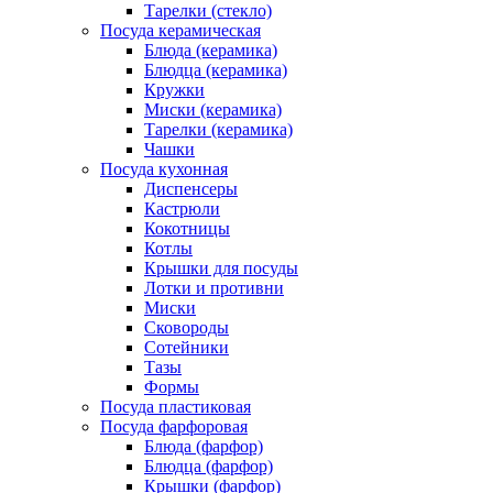
Тарелки (стекло)
Посуда керамическая
Блюда (керамика)
Блюдца (керамика)
Кружки
Миски (керамика)
Тарелки (керамика)
Чашки
Посуда кухонная
Диспенсеры
Кастрюли
Кокотницы
Котлы
Крышки для посуды
Лотки и противни
Миски
Сковороды
Сотейники
Тазы
Формы
Посуда пластиковая
Посуда фарфоровая
Блюда (фарфор)
Блюдца (фарфор)
Крышки (фарфор)