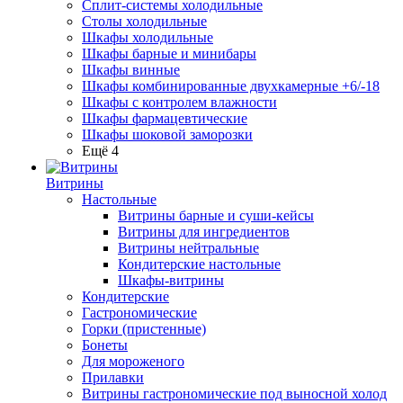
Сплит-системы холодильные
Столы холодильные
Шкафы холодильные
Шкафы барные и минибары
Шкафы винные
Шкафы комбинированные двухкамерные +6/-18
Шкафы с контролем влажности
Шкафы фармацевтические
Шкафы шоковой заморозки
Ещё 4
Витрины
Настольные
Витрины барные и суши-кейсы
Витрины для ингредиентов
Витрины нейтральные
Кондитерские настольные
Шкафы-витрины
Кондитерские
Гастрономические
Горки (пристенные)
Бонеты
Для мороженого
Прилавки
Витрины гастрономические под выносной холод