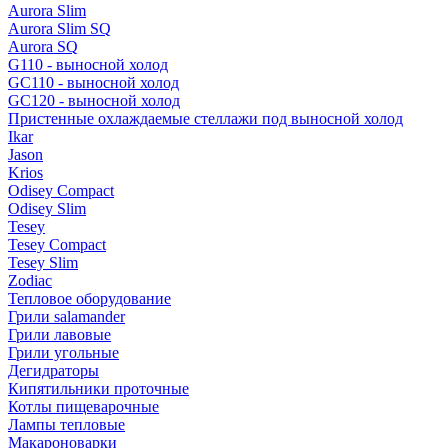
Aurora Slim
Aurora Slim SQ
Aurora SQ
G110 - выносной холод
GC110 - выносной холод
GC120 - выносной холод
Пристенные охлаждаемые стеллажи под выносной холод
Ikar
Jason
Krios
Odisey Compact
Odisey Slim
Tesey
Tesey Compact
Tesey Slim
Zodiac
Тепловое оборудование
Грили salamander
Грили лавовые
Грили угольные
Дегидраторы
Кипятильники проточные
Котлы пищеварочные
Лампы тепловые
Макароноварки