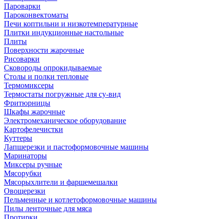
Пароварки
Пароконвектоматы
Печи коптильни и низкотемпературные
Плитки индукционные настольные
Плиты
Поверхности жарочные
Рисоварки
Сковороды опрокидываемые
Столы и полки тепловые
Термомиксеры
Термостаты погружные для су-вид
Фритюрницы
Шкафы жарочные
Электромеханическое оборудование
Картофелечистки
Куттеры
Лапшерезки и пастоформовочные машины
Маринаторы
Миксеры ручные
Мясорубки
Мясорыхлители и фаршемешалки
Овощерезки
Пельменные и котлетоформовочные машины
Пилы ленточные для мяса
Протирки