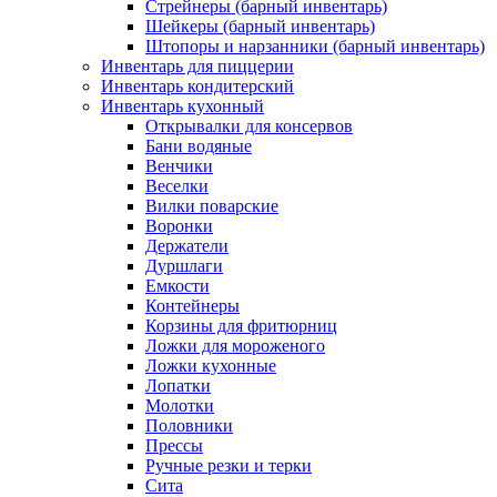
Стрейнеры (барный инвентарь)
Шейкеры (барный инвентарь)
Штопоры и нарзанники (барный инвентарь)
Инвентарь для пиццерии
Инвентарь кондитерский
Инвентарь кухонный
Открывалки для консервов
Бани водяные
Венчики
Веселки
Вилки поварские
Воронки
Держатели
Дуршлаги
Емкости
Контейнеры
Корзины для фритюрниц
Ложки для мороженого
Ложки кухонные
Лопатки
Молотки
Половники
Прессы
Ручные резки и терки
Сита