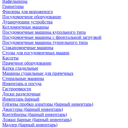
Вафельницы
Граниторы
Фризеры для мороженого
Посудомоечное оборудование
Душирующие устройства
Котломоечные машины
Посудомоечные машины купольного типа
Посудомоечные машины с фронтальной загрузкой
Посудомоечные машины туннельного типа
Стаканомоечные машины
Столы для посудомоечных машин
Кассеты
Прачечное оборудование
Катки гладильные
Машины сушильные для прачечных
Стиральные машины
Инвентарь и посуда
Гастроемкости
Доски разделочные
Инвентарь барный
Гейзеры пробки аэраторы (барный инвентарь)
Джиггеры (барный инвентарь)
Контейнеры (барный инвентарь)
Ложки барные (барный инвентарь)
Мадлер (барный инвентарь)