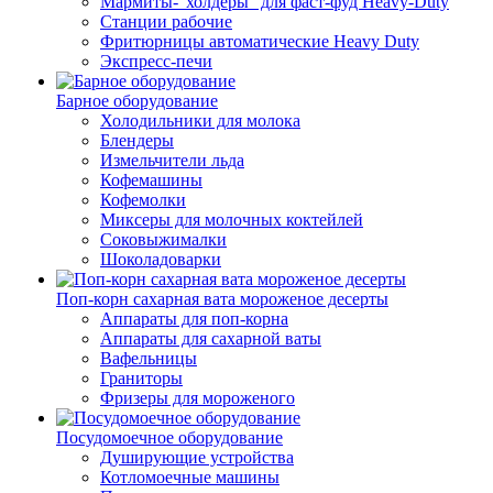
Мармиты-"холдеры" для фаст-фуд Heavy-Duty
Станции рабочие
Фритюрницы автоматические Heavy Duty
Экспресс-печи
Барное оборудование
Холодильники для молока
Блендеры
Измельчители льда
Кофемашины
Кофемолки
Миксеры для молочных коктейлей
Соковыжималки
Шоколадоварки
Поп-корн сахарная вата мороженое десерты
Аппараты для поп-корна
Аппараты для сахарной ваты
Вафельницы
Граниторы
Фризеры для мороженого
Посудомоечное оборудование
Душирующие устройства
Котломоечные машины