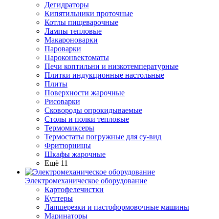
Дегидраторы
Кипятильники проточные
Котлы пищеварочные
Лампы тепловые
Макароноварки
Пароварки
Пароконвектоматы
Печи коптильни и низкотемпературные
Плитки индукционные настольные
Плиты
Поверхности жарочные
Рисоварки
Сковороды опрокидываемые
Столы и полки тепловые
Термомиксеры
Термостаты погружные для су-вид
Фритюрницы
Шкафы жарочные
Ещё 11
Электромеханическое оборудование
Картофелечистки
Куттеры
Лапшерезки и пастоформовочные машины
Маринаторы