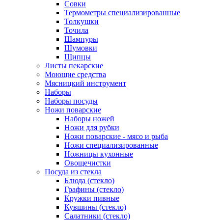
Совки
Термометры специализированные
Толкушки
Точила
Шампуры
Шумовки
Щипцы
Листы пекарские
Моющие средства
Мясницкий инструмент
Наборы
Наборы посуды
Ножи поварские
Наборы ножей
Ножи для рубки
Ножи поварские - мясо и рыба
Ножи специализированные
Ножницы кухонные
Овощечистки
Посуда из стекла
Блюда (стекло)
Графины (стекло)
Кружки пивные
Кувшины (стекло)
Салатники (стекло)