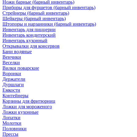
Ножи барные (барный инвентарь)
Приборы для фуршетов (барный инвентарь)
Стрейнеры (барный инвентарь)
Шейкеры (барный инвентарь)
Штопоры и нарзанники (барный инвентарь)
Инвентарь для пиццерии
Инвентарь кондитерский
Инвентарь кухонный
Открывалки для консервов
Бани водяные
Венчики
Веселки
Вилки поварские
Воронки
Держатели
Дуршлаги
Емкости
Контейнеры
Корзины для фритюрниц
Ложки для мороженого
Ложки кухонные
Лопатки
Молотки
Половники
Прессы