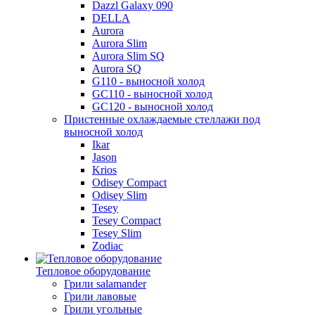
Dazzl Galaxy 090
DELLA
Aurora
Aurora Slim
Aurora Slim SQ
Aurora SQ
G110 - выносной холод
GC110 - выносной холод
GC120 - выносной холод
Пристенные охлаждаемые стеллажи под
выносной холод
Ikar
Jason
Krios
Odisey Compact
Odisey Slim
Tesey
Tesey Compact
Tesey Slim
Zodiac
Тепловое оборудование
Грили salamander
Грили лавовые
Грили угольные