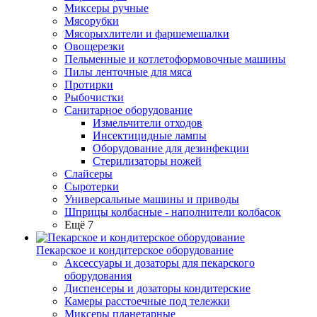
Миксеры ручные
Мясорубки
Мясорыхлители и фаршемешалки
Овощерезки
Пельменные и котлетоформовочные машины
Пилы ленточные для мяса
Протирки
Рыбочистки
Санитарное оборудование
Измельчители отходов
Инсектицидные лампы
Оборудование для дезинфекции
Стерилизаторы ножей
Слайсеры
Сыротерки
Универсальные машины и приводы
Шприцы колбасные - наполнители колбасок
Ещё 7
Пекарское и кондитерское оборудование
Аксессуары и дозаторы для пекарского
оборудования
Диспенсеры и дозаторы кондитерские
Камеры расстоечные под тележки
Миксеры планетарные