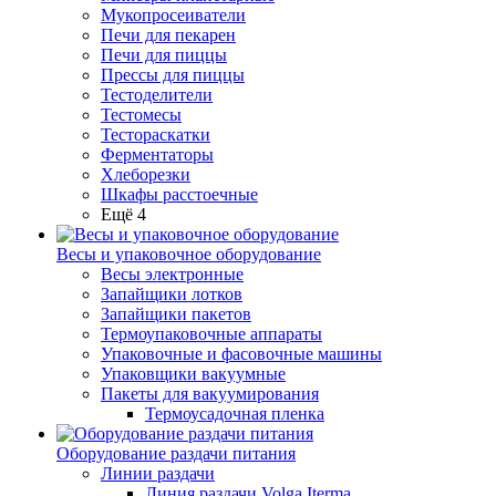
Мукопросеиватели
Печи для пекарен
Печи для пиццы
Прессы для пиццы
Тестоделители
Тестомесы
Тестораскатки
Ферментаторы
Хлеборезки
Шкафы расстоечные
Ещё 4
Весы и упаковочное оборудование
Весы электронные
Запайщики лотков
Запайщики пакетов
Термоупаковочные аппараты
Упаковочные и фасовочные машины
Упаковщики вакуумные
Пакеты для вакуумирования
Термоусадочная пленка
Оборудование раздачи питания
Линии раздачи
Линия раздачи Volga Iterma