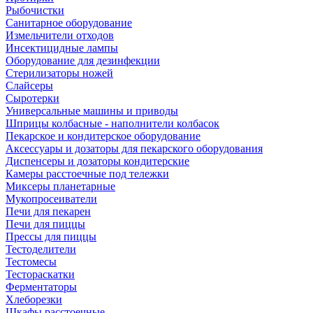
Рыбочистки
Санитарное оборудование
Измельчители отходов
Инсектицидные лампы
Оборудование для дезинфекции
Стерилизаторы ножей
Слайсеры
Сыротерки
Универсальные машины и приводы
Шприцы колбасные - наполнители колбасок
Пекарское и кондитерское оборудование
Аксессуары и дозаторы для пекарского оборудования
Диспенсеры и дозаторы кондитерские
Камеры расстоечные под тележки
Миксеры планетарные
Мукопросеиватели
Печи для пекарен
Печи для пиццы
Прессы для пиццы
Тестоделители
Тестомесы
Тестораскатки
Ферментаторы
Хлеборезки
Шкафы расстоечные