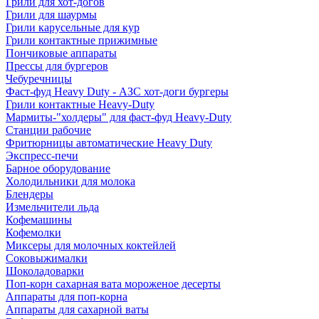
Грили для хот-догов
Грили для шаурмы
Грили карусельные для кур
Грили контактные прижимные
Пончиковые аппараты
Прессы для бургеров
Чебуречницы
Фаст-фуд Heavy Duty - АЗС хот-доги бургеры
Грили контактные Heavy-Duty
Мармиты-"холдеры" для фаст-фуд Heavy-Duty
Станции рабочие
Фритюрницы автоматические Heavy Duty
Экспресс-печи
Барное оборудование
Холодильники для молока
Блендеры
Измельчители льда
Кофемашины
Кофемолки
Миксеры для молочных коктейлей
Соковыжималки
Шоколадоварки
Поп-корн сахарная вата мороженое десерты
Аппараты для поп-корна
Аппараты для сахарной ваты